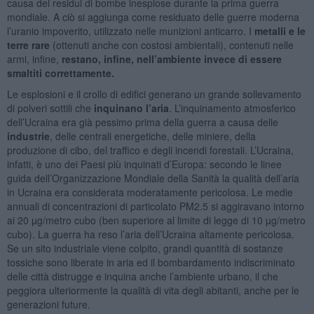
causa dei residui di bombe inesplose durante la prima guerra
mondiale. A ciò si aggiunga come residuato delle guerre moderna
l’uranio impoverito, utilizzato nelle munizioni anticarro. I
metalli e le
terre rare
(ottenuti anche con costosi ambientali), contenuti nelle
armi, infine,
restano, infine, nell’ambiente invece di essere
smaltiti correttamente
.
Le esplosioni e il crollo di edifici generano un grande sollevamento
di polveri sottili che
inquinano l’aria
. L’inquinamento atmosferico
dell’Ucraina era già pessimo prima della guerra a causa delle
industrie
, delle centrali energetiche, delle miniere, della
produzione di cibo, del traffico e degli incendi forestali. L’Ucraina,
infatti, è uno dei Paesi più inquinati d’Europa: secondo le linee
guida dell’Organizzazione Mondiale della Sanità la qualità dell’aria
in Ucraina era considerata moderatamente pericolosa. Le medie
annuali di concentrazioni di particolato PM2.5 si aggiravano intorno
ai 20 µg/metro cubo (ben superiore al limite di legge di 10 µg/metro
cubo). La guerra ha reso l’aria dell’Ucraina altamente pericolosa.
Se un sito industriale viene colpito, grandi quantità di sostanze
tossiche sono liberate in aria ed il bombardamento indiscriminato
delle città distrugge e inquina anche l’ambiente urbano, il che
peggiora ulteriormente la qualità di vita degli abitanti, anche per le
generazioni future.