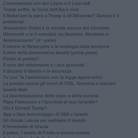
L’invertebrata von der Leyen e il Lula-risk
Trump soffre, la Corte dell'Aia è viva
​Il Nobel per la pace a Trump o all’Albanese? Questo è il
problema!
​Alessandro Orsini e la tetrade oscura del sionismo
​Hilsenrath e le 9 omotipie tra Nazismo, Sionismo e
Americanismo" (4^ parte)
​Il terrore di Netanyahu e la strategia della tensione
Il mito della democratica Israele (prima parte)
​Finale di partita?
​Il voto del referendum e i due genocidi
Il decreto il-libertà e in-sicurezza
Tu vuo’ fa l’americano con la legge spara-tutto!
La poesia contro gli orrori di CISL, Governo e sionisti
Israele-Salò
​La fascistizzazione dello stato e della società
Papa Francesco e l’ipocrisia al suo funerale?
​Chi è Donald Trump?
App e lista boicottaggio di USA e Israele
​Un rituale Lakota per redimere il mondo
Il terrorismo di Ursula
​Il palco, l’anello di Frodo e scemo-scemo