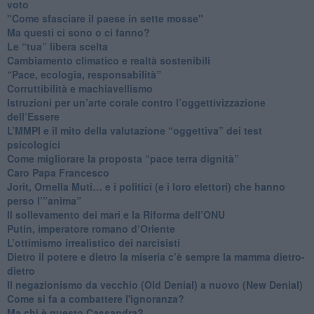
voto
"Come sfasciare il paese in sette mosse"
​Ma questi ci sono o ci fanno?
​Le “tua” libera scelta
Cambiamento climatico e realtà sostenibili
“Pace, ecologia, responsabilità”
​Corruttibilità e machiavellismo
Istruzioni per un’arte corale contro l’oggettivizzazione
dell’Essere
​L’MMPI e il mito della valutazione “oggettiva” dei test
psicologici
Come migliorare la proposta “pace terra dignità”
Caro Papa Francesco
​Jorit, Ornella Muti… e i politici (e i loro elettori) che hanno
perso l’”anima”
​Il sollevamento dei mari e la Riforma dell’ONU
Putin, imperatore romano d’Oriente
​L’ottimismo irrealistico dei narcisisti
​Dietro il potere e dietro la miseria c’è sempre la mamma dietro-
dietro
Il negazionismo da vecchio (Old Denial) a nuovo (New Denial)
Come si fa a combattere l'ignoranza?
Ma chi è questo Cassandra?