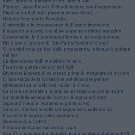
​Fare i conti col passato e con l’idea di Dio
​Ferenczi, Anna Freud e l’identificazione con l’aggresssore
Plastica fuori di noi e plastica dentro di noi
​Roberto Vecchioni e l’ecocidio
​L’imbroglio e le conseguenze dell’uranio impoverito
​Il rapporto perverso che si sviluppa tra vittima e aguzzino
L’erotomania, la dipendenza affettiva e la co-dipendenza
​Dio è gay o il potere di “Dio-Patria-Famiglia” è gay?
​Gli uomini sono guidati dalla propaganda, la Natura è guidata
dai fatti
La dipendenza dall’istituzione fa male
​Freud e la guerra che uccide i figli
​Diventare Maestro di se stesso prima di insegnare ad un altro
L’importanza della formazione nel diventare genitori
Riflessioni sulle radici del “male” di Freud
​La storia ancestrale e la primissima relazione con la madre
​La resistibile ascesa del cancro di Sigmund Freud
Sigmund Freud e l’eutanasia (prima parte)
Cancro: intervenire sulle conseguenze o sulle radici?
​Il calcio e la società dello spettacolo
Biodiversità e COP15
​Il ritardo dell’uomo nel mentalizzare
​Cop 27, i nove confini planetari e una bambina ghanese di 10