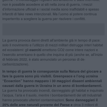
non è possibile accedere ai siti nella zona di guerra, i mezzi
d’informazione ufficiali e i social media sono inaffidabili e spesso
infarciti di fake news intenzionali. Ma l’uomo al potere continua
imperterrito a scegliere la guerra per risolvere i conflitti.
La guerra provoca danni diretti all’ambiente già in tempo di pace:
solo il movimento e l’utilizzo di mezzi militari distrugge interi habitat
ed ecosistemi: gli
eserciti
emettono CO2 come intere nazioni e
l’esercito americano è quello che inquina di più (anche se, all’inizio
di febbraio 2022, è stato annunciato un percorso di de-
carbonizzazione).
In tempo di guerra le conseguenze sulla Natura del giocare a
fare la guerra sono più visibili. Greenpeace e l’ong ucraina
“Ecoaction” hanno mappato i 30 maggiori disastri ambientali
causati dalla guerra in Ucraina in un anno di bombardamenti.
La guerra ha provocato incendi, danneggiato gli habitat e inquinato
l’acqua, l’aria e il suolo, mentre i bombardamenti dei siti industriali
hanno provocato ulteriori contaminazioni.
Sono danneggiati il
20%
delle aree naturali protette del Paese e
circa 3 milioni di