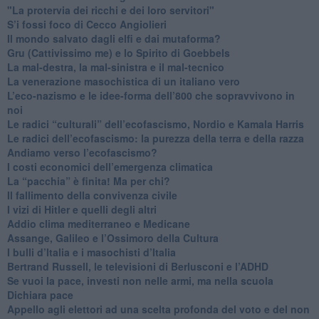
"La protervia dei ricchi e dei loro servitori"
S’i fossi foco di Cecco Angiolieri
​Il mondo salvato dagli elfi e dai mutaforma?
Gru (Cattivissimo me) e lo Spirito di Goebbels
​La mal-destra, la mal-sinistra e il mal-tecnico
​La venerazione masochistica di un italiano vero
​L’eco-nazismo e le idee-forma dell’800 che sopravvivono in
noi
​Le radici “culturali” dell’ecofascismo, Nordio e Kamala Harris
Le radici dell’ecofascismo: la purezza della terra e della razza
Andiamo verso l’ecofascismo?
I costi economici dell’emergenza climatica
​La “pacchia” è finita! Ma per chi?
​Il fallimento della convivenza civile
​I vizi di Hitler e quelli degli altri
Addio clima mediterraneo e Medicane
​Assange, Galileo e l’Ossimoro della Cultura
​I bulli d’Italia e i masochisti d’Italia
​Bertrand Russell, le televisioni di Berlusconi e l’ADHD
​Se vuoi la pace, investi non nelle armi, ma nella scuola
​Dichiara pace
​Appello agli elettori ad una scelta profonda del voto e del non