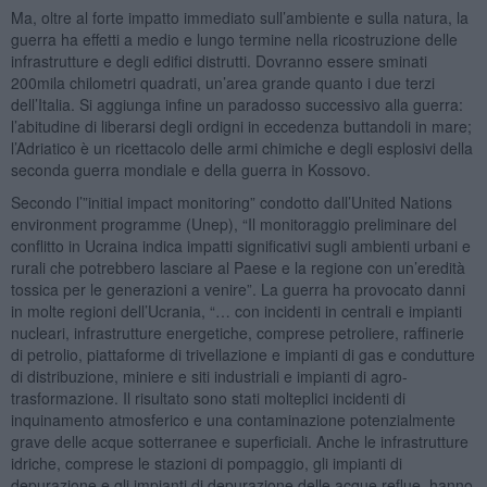
Ma, oltre al forte impatto immediato sull’ambiente e sulla natura, la
guerra ha effetti a medio e lungo termine nella ricostruzione delle
infrastrutture e degli edifici distrutti. Dovranno essere sminati
200mila chilometri quadrati, un’area grande quanto i due terzi
dell’Italia. Si aggiunga infine un paradosso successivo alla guerra:
l’abitudine di liberarsi degli ordigni in eccedenza buttandoli in mare;
l’Adriatico è un ricettacolo delle armi chimiche e degli esplosivi della
seconda guerra mondiale e della guerra in Kossovo.
Secondo l’”initial impact monitoring” condotto dall’United Nations
environment programme (Unep), “Il monitoraggio preliminare del
conflitto in Ucraina indica impatti significativi sugli ambienti urbani e
rurali che potrebbero lasciare al Paese e la regione con un’eredità
tossica per le generazioni a venire”. La guerra ha provocato danni
in molte regioni dell’Ucrania, “… con incidenti in centrali e impianti
nucleari, infrastrutture energetiche, comprese petroliere, raffinerie
di petrolio, piattaforme di trivellazione e impianti di gas e condutture
di distribuzione, miniere e siti industriali e impianti di agro-
trasformazione. Il risultato sono stati molteplici incidenti di
inquinamento atmosferico e una contaminazione potenzialmente
grave delle acque sotterranee e superficiali. Anche le infrastrutture
idriche, comprese le stazioni di pompaggio, gli impianti di
depurazione e gli impianti di depurazione delle acque reflue, hanno