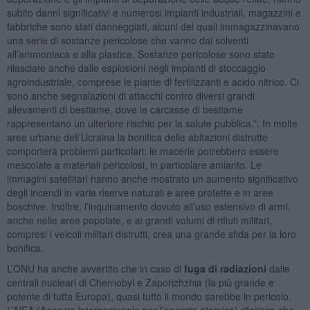
subito danni significativi e numerosi impianti industriali, magazzini e
fabbriche sono stati danneggiati, alcuni dei quali immagazzinavano
una serie di sostanze pericolose che vanno dai solventi
all’ammoniaca e alla plastica. Sostanze pericolose sono state
rilasciate anche dalle esplosioni negli impianti di stoccaggio
agroindustriale, comprese le piante di fertilizzanti e acido nitrico. Ci
sono anche segnalazioni di attacchi contro diversi grandi
allevamenti di bestiame, dove le carcasse di bestiame
rappresentano un ulteriore rischio per la salute pubblica.”. In molte
aree urbane dell’Ucraina la bonifica delle abitazioni distrutte
comporterà problemi particolari: le macerie potrebbero essere
mescolate a materiali pericolosi, in particolare amianto. Le
immagini satellitari hanno anche mostrato un aumento significativo
degli incendi in varie riserve naturali e aree protette e in aree
boschive. Inoltre, l’inquinamento dovuto all’uso estensivo di armi,
anche nelle aree popolate, e ai grandi volumi di rifiuti militari,
compresi i veicoli militari distrutti, crea una grande sfida per la loro
bonifica.
L’ONU ha anche avvertito che in caso di
fuga di radiazioni
dalle
centrali nucleari di Chernobyl e Zaporizhzhia (la più grande e
potente di tutta Europa), quasi tutto il mondo sarebbe in pericolo.
L’AIEA (Agenzia internazionale per l’energia atomica) riferisce che