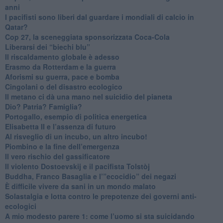
anni
​I pacifisti sono liberi dal guardare i mondiali di calcio in
Qatar?
​Cop 27, la sceneggiata sponsorizzata Coca-Cola
​Liberarsi dei “biechi blu”
Il riscaldamento globale è adesso
​Erasmo da Rotterdam e la guerra
​Aforismi su guerra, pace e bomba
Cingolani o del disastro ecologico
​Il metano ci dà una mano nel suicidio del pianeta
​Dio? Patria? Famiglia?
Portogallo, esempio di politica energetica
​Elisabetta II e l’assenza di futuro
Al risveglio di un incubo, un altro incubo!
​Piombino e la fine dell’emergenza
​Il vero rischio del gassificatore
​Il violento Dostoevskij e il pacifista Tolstòj
​Buddha, Franco Basaglia e l’”ecocidio” dei negazi
​È difficile vivere da sani in un mondo malato
Solastalgia e lotta contro le prepotenze dei governi anti-
ecologici
​A mio modesto parere 1: come l’uomo si sta suicidando