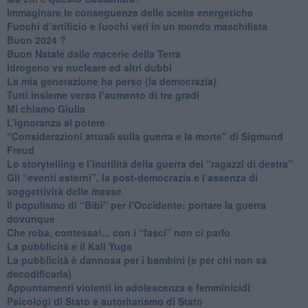
Immaginare le conseguenze delle scelte energetiche
​Fuochi d’artificio e fuochi veri in un mondo maschilista
Buon 2024 ?
​Buon Natale dalle macerie della Terra
​Idrogeno vs nucleare ed altri dubbi
​La mia generazione ha perso (la democrazia)
​Tutti insieme verso l’aumento di tre gradi
Mi chiamo Giulia
L’ignoranza al potere
​“Considerazioni attuali sulla guerra e la morte" di Sigmund
Freud
​Lo storytelling e l’inutilità della guerra dei “ragazzi di destra”
​Gli “eventi esterni”, la post-democrazia e l’assenza di
soggettività delle masse
​Il populismo di “Bibi” per l’Occidente: portare la guerra
dovunque
​Che roba, contessa!... con i “fasci” non ci parlo
La pubblicità e il Kali Yuga
​La pubblicità è dannosa per i bambini (e per chi non sa
decodificarla)
​Appuntamenti violenti in adolescenza e femminicidi
​Psicologi di Stato e autoritarismo di Stato