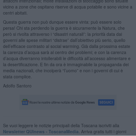
attacchi intenzionali; molte installazioni di stoccaggio sono situate
vicino a zone che ospitano riserve di acqua potabile e sono vicine a
centri abitati.
Questa guerra non può dunque essere vinta: può essere solo
persa! Chi sta perdendo la guerra è sicuramente la Natura, che
però si rivolta attraverso i “disastri naturali”: la priorità data dai
governi alle spese militari “distrae” dall’obiettivo più serio, quello
dell’efficace contrasto al social warming. Già dalla prossima estate
la carenza d’acqua sarà al centro dei problemi; e con la carenza
d’acqua diverranno intollerabili le difficoltà all’accesso alimentare e
la desertificazione. E fin da ora è immaginabile la propaganda dei
media nazionali, che incolperà “l’uomo” e non i governi di cui è
stata complice.
Adolfo Santoro
Se vuoi leggere le notizie principali della Toscana iscriviti alla
Newsletter QUInews - ToscanaMedia.
Arriva gratis tutti i giorni