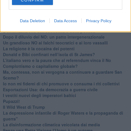
​La Scienza dei Cittadini e i Cittadini per l’Aria
Trump e le sue guerre contro i deboli e contro la terra
​Le furbate elettorali della Meloni e la testardaggine
dell’opposizione
Data Deletion
Data Access
Privacy Policy
​Date loro l’Oscar al posto del Nobel per la Pace
L'umanizzazione dell'economia e della politica
​Dopo il diluvio dei NO: un patto intergenerazionale
​Un grandioso NO ai falchi teocratici e ai loro vassalli
La religione è la cocaina dei potenti
Donald e Bibi confinati nell’isola di St James?
L’italiano vero e la paura che al referendum vinca il No
​Complottismo o capitalismo globale?
​Ma, contessa, non si vergogna a continuare a guardare San
Scemo?
​Io non mi fiderei di chi promuove o consuma i riti collettivi
Esportazioni Usa: da democrazia a guerra civile
​I vestiti nuovi degli imperatori baltici
​Pupazzi!
​Il Wild West di Trump
​La depressione infantile di Roger Waters e la propaganda di
guerra"
​La disinformazione climatica veicolata dai media
Senza una Retta Visione l’Uomo è un automa