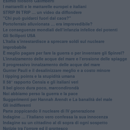
Esimio filosofo Galimberti
​I mattarelli e le mattarelle europei e italiani
​STRIP IN TRIP … un video da diffondere
"Chi può guidarci fuori dal caos?"
​Portoferraio alluvionata … era imprevedibile?
Le conseguenze mondiali dell’infanzia infelice dei potenti
​Gli Scilipoti USA
L’Italia s’intestardisce a sprecare soldi sul nucleare
improbabile
È meglio pagare per fare la guerra o per inventare gli Spinrel?
​L’innalzamento delle acque del mare e l’erosione delle spiagge
​Il progressivo innalzamento delle acque del mare
​Gunter Pauli e il desalinizzare meglio e a costo minore
I tipping points e la stupidità umana
​Il 58° rapporto Censis e gli italiani veri
​Il bel gioco dura poco, marcondirondà
Noi abbiamo perso la guerra e la pace
Suggerimenti per Hannah Arendt e La banalità del male
​Gli indifferenti
Parte zoppicando il nucleare di IV generazione
​Indagine … l’italiano vero confessa la sua innocenza
Indagine su un cittadino al di sopra di ogni sospetto
Notizie tra l'orrore ed il grottesco