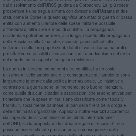
dal dissolvimento dell’URSS guidata da Gorbachov. La “più rosea”
prospettiva è una tregua armata con divisione dell’Ucraina in due
stati, come le Coree; e questo significa uno stato di guerra di bassa
entità con aumento ulteriore delle spese militari e possibile
diffondersi di altre aree e modi di conflitto. La propaganda
occidentale potrebbe perdere, alla lunga, rispetto alla propaganda
della Russia e della Cina, che, essendo paesi abituati alla
sofferenza delle loro popolazioni, dotati di vaste risorse naturali e
proiettati verso possibili alleanze con l’anti-americanismo del resto
del mondo, sono capaci di maggiore resistenza.
La guerra in Ucraina, come ogni altro conflitto, ha un costo
altissimo a livello ambientale e le conseguenze sull’ambiente sono
largamente ignorate dalla politica internazionale. Le iniziative di
contrasto alla guerra sono, al momento, solo buone intenzioni,
come quelle di alcuni cittadini e associazioni che si sono attivati per
richiedere che le spese militari siano classificate come “socially
harmfull”, socialmente dannose, al pari della filiera della droga e
delle criminalità organizzate. Appaiono inoltre esercizi accademici
sia l’operato della “Commissione del diritto internazionale”
dell’ONU, sia la proposta di definizione legale di “ecocidio”; non
possono essere stimate precisamente le conseguenze della
guerra: : il monitoraggio regolare dell’ambiente è stato interrotto,