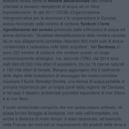
avevano notato come le
miniere abbandonate
nell’Ucraina
orientale si stessero riempiendo di acqua ad un ritmo
impressionante: fin dal 2017 l’OCSE (Organizzazione
intergovernativa per la sicurezza e la cooperazione in Europa)
aveva riscontrato nella miniera di carbone
Yunkom
il
forte
rigonfiamento del terreno
provocato dalle infiltrazioni di acqua ed
aveva dichiarato: “Qualsiasi destabilizzazione della miniera causata
da un suo allagamento potrebbe rilasciare 500 metri cubi di acqua
contaminata e radioattiva nelle falde acquifere”. Nel
Donbass
ci
sono 222 miniere di carbone che rendono questo un luogo
economicamente strategico, ma, secondo l’ONU, dal 2014 sono
stati distrutti 530 mila ettari di ecosistemi, tra cui 18 riserve naturali
e 150 mila ettari di foreste. Bisogna aggiungere che il cedimento
delle dighe delle installazioni di stoccaggio dei residui potrebbe
inquinare il fiume Siverskyi Donets, una risorsa di acqua potabile di
primaria importanza per un’ampia parte della regione del Donbass;
in tal caso il disastro ambientale potrebbe espandersi al mar d’Azov
e al mar Nero.
Il suolo contaminato comporta che non possa essere coltivato, né
possa fornire foraggio al bestiame, non solo nell’immediato, ma
anche a distanza di molto tempo: è stato riscontrato, ad esempio,
nella Francia del nord-est un inquinamento dei prodotti della terra a