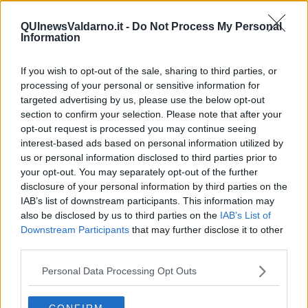
alle 20:00 direttamente nella tua casella di posta.
Basta cliccare
QUI
QUInewsValdarno.it -
Do Not Process My Personal
Information
Ti potrebbe interessare anche:
If you wish to opt-out of the sale, sharing to third parties, or
Articoli dal Blog “Disincantato” di Adolfo Santoro
processing of your personal or sensitive information for
​Un esempio di civismo
targeted advertising by us, please use the below opt-out
​Linee guida per organizzare il civismo della complessità
section to confirm your selection. Please note that after your
​Il ripristino della natura secondo la legge e l’impegno dei
opt-out request is processed you may continue seeing
Cittadini
interest-based ads based on personal information utilized by
Il nesso tra cambiamenti climatici e salute umana
us or personal information disclosed to third parties prior to
Tutti morimmo a stento (3)
your opt-out. You may separately opt-out of the further
Tutti morimmo a stento (2)
disclosure of your personal information by third parties on the
​Tutti morimmo a stento (1)
IAB’s list of downstream participants. This information may
IL CORRIDOIO BLU il resoconto del convegno
Un manuale essenziale per seguire il CORRIDOIO BLU
also be disclosed by us to third parties on the
IAB’s List of
Il corridoio blu
Downstream Participants
that may further disclose it to other
​Il cronoprogramma ottimale verso il full electric sui traghetti
third parties.
​I costi dell’adeguamento al cold ironing
Alcune domande da esordiente agli esperti che decidono le
Personal Data Processing Opt Outs
sorti dell’Elba
Verso il full electric a gestione pubblica dei traghetti​
CONFIRM