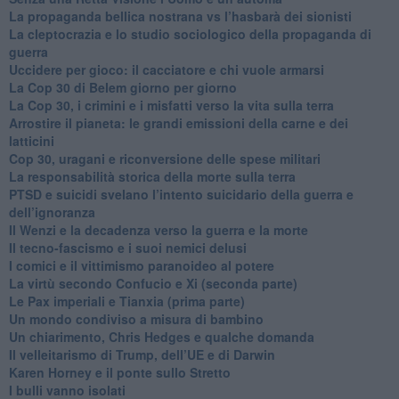
​La propaganda bellica nostrana vs l’hasbarà dei sionisti
​La cleptocrazia e lo studio sociologico della propaganda di
guerra
​Uccidere per gioco: il cacciatore e chi vuole armarsi
​La Cop 30 di Belem giorno per giorno
La Cop 30, i crimini e i misfatti verso la vita sulla terra
Arrostire il pianeta: le grandi emissioni della carne e dei
latticini
​Cop 30, uragani e riconversione delle spese militari
La responsabilità storica della morte sulla terra
PTSD e suicidi svelano l’intento suicidario della guerra e
dell’ignoranza
Il Wenzi e la decadenza verso la guerra e la morte
​Il tecno-fascismo e i suoi nemici delusi
​I comici e il vittimismo paranoideo al potere
​La virtù secondo Confucio e Xi (seconda parte)
Le Pax imperiali e Tianxia (prima parte)
Un mondo condiviso a misura di bambino
​Un chiarimento, Chris Hedges e qualche domanda
Il velleitarismo di Trump, dell’UE e di Darwin
​Karen Horney e il ponte sullo Stretto
​I bulli vanno isolati