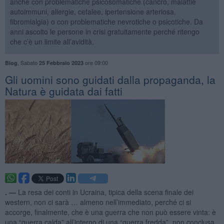
anche con problematiche psicosomatiche (cancro, malattie
autoimmuni, allergie, cefalee, ipertensione arteriosa,
fibromialgia) o con problematiche nevrotiche o psicotiche. Da
anni ascolto le persone in crisi gratuitamente perché ritengo
che c’è un limite all’avidità.
,
Sabato
ore 09:00
Blog
25 Febbraio 2023
​Gli uomini sono guidati dalla propaganda, la
Natura è guidata dai fatti
. —
La resa dei conti in Ucraina, tipica della scena finale dei
western, non ci sarà … almeno nell’immediato, perché ci si
accorge, finalmente, che è una guerra che non può essere vinta: è
una “guerra calda” all’interno di una “guerra fredda”, non conclusa