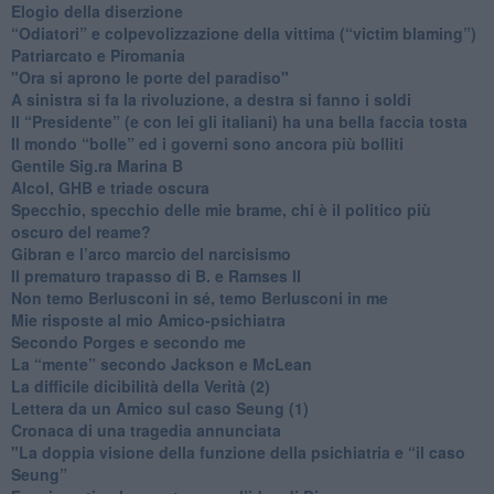
Elogio della diserzione
“Odiatori” e colpevolizzazione della vittima (“victim blaming”)
​Patriarcato e Piromania
"Ora si aprono le porte del paradiso"
​A sinistra si fa la rivoluzione, a destra si fanno i soldi
​Il “Presidente” (e con lei gli italiani) ha una bella faccia tosta
​Il mondo “bolle” ed i governi sono ancora più bolliti
​Gentile Sig.ra Marina B
​Alcol, GHB e triade oscura
​Specchio, specchio delle mie brame, chi è il politico più
oscuro del reame?
​Gibran e l’arco marcio del narcisismo
​Il prematuro trapasso di B. e Ramses II
​Non temo Berlusconi in sé, temo Berlusconi in me
​Mie risposte al mio Amico-psichiatra
​Secondo Porges e secondo me
​La “mente” secondo Jackson e McLean
La difficile dicibilità della Verità (2)
​Lettera da un Amico sul caso Seung (1)
​Cronaca di una tragedia annunciata
"​La doppia visione della funzione della psichiatria e “il caso
Seung”