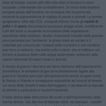
ettari di foresta, mentre altri 450 mila ettari si trovano in zone
occupate o interessate dai combattimenti. Un terzo della biosfera
europea passa dall’Ucraina; ne consegue che la guerra sta
minando la sopravvivenza di migliaia di piante e animali. Le bombe
sprigionano, oltre alla CO2, composti chimici (come gli
ossidi di
zolfo
e di
azoto
che possono provocare piogge acide, modificando
il pH del suolo e causando la bruciatura della vegetazione,
soprattutto delle conifere). Anche i frammenti metallici delle granate
sono pericolosi per l’ambiente: la ghisa mista ad acciaio è il
materiale più comune per i bossoli delle munizioni e non contiene
solo ferro e carbonio, ma anche zolfo e rame, che si infiltrano nel
terreno e possono finire nelle acque sotterranee, entrando nelle
catene alimentari di esseri umani e animali.
In tempo di guerra i due terzi dei danni derivano dall’inquinamento
atmosferico: le emissioni di gas serra direttamente legate alla
guerra in Ucraina sono pari all’inquinamento annuo di paesi come
la Svezia o l’Irlanda e conseguono soprattutto ad incendi di foreste
(un terzo delle foreste è stato danneggiato) e ad attacchi ai depositi
di petrolio e carburante e impianti industriali.
Il resto deriva dalla distruzione del suolo e dall’inquinamento delle
risorse idriche. Già alla fine di febbraio 2022, ad esempio, i satelliti