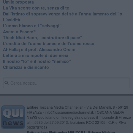
​Umile proposta
​La Vita scorre con te, senza di te
​Dall’istinto di sopravvivenza del sé all’annullamento dell'io
L'avidità
​L’uomo bianco e i “selvaggi”
​Avere o Essere?
​Thich Nhat Hanh, “costruttore di pace“
​L’eredità dell’uomo bianco e dell’uomo rosso
Al-Hallaj e il prof. Alessandro Orsini
​Lettera a mio nipote di due mesi
​Il nostro “Io” è il nostro “nemico”
​Chiarezza e disincanto
Editore Toscana Media Channel srl - Via Dei Martelli, 8 - 50129
FIRENZE - info@toscanamediachannel.it. TOSCANA MEDIA
NEWS quotidiano on line registrato presso il Tribunale di Firenze
al n. 5935 del 27.09.2013. Iscrizione ROC 22105 - C.F. e P.Iva
0620787048
Fatturazione Elettronica M5UXCR1 |
Privacy Nielsen