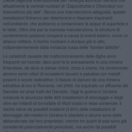
attualmente le centrali nucleari di “Zaporizhzhia e Chernobyl non
trasmettono più dati”. Senza una manutenzione adeguata, queste
installazioni finiranno per deteriorarsi e rilasciare inquinanti
nell’ambiente, che andranno a contaminare le acque di superficie e
le falde. Oltre che per la mancata manutenzione, le strutture di
contenimento possono rompersi a causa di eventi esterni, come un
attacco militare. Il rischio nucleare è dunque già in atto,
indipendentemente dalla minaccia russa delle “bombe tattiche”.
Le catastrofi causate dal malfunzionamento delle dighe sono
frequenti nel mondo: dieci anni fa lo sversamento in una miniera
finlandese, da dove si estrae nichel, zinco e uranio, ha contaminato
almeno cento ettari di ecosistemi lacustri e paludosi con metalli
pesanti e scorie radioattive; il rilascio di cianuro da una miniera
estrattiva di oro in Romania, nel 2000, ha inquinato un affluente del
Danubio ed ampi tratti del Danubio. Oggi la guerra in Ucraina
minaccia la sicurezza delle 465 installazioni di stoccaggio e degli
oltre sei miliardi di tonnellate di rifiuti tossici in esse contenute: il
rischio viene da possibili incidenti (il 60% delle installazioni di
stoccaggio dei residui in Ucraina è obsoleto e alcune sono state
abbandonate dai loro proprietari, mentre tre quarti di essi sono già
considerati potenzialmente pericolosi), ma anche da possibili