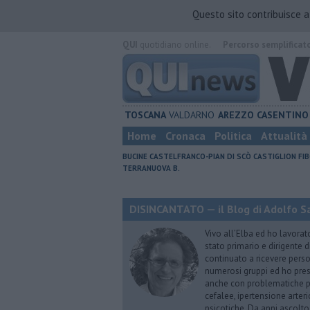
Questo sito contribuisce 
QUI
quotidiano online.
Percorso semplificat
TOSCANA
VALDARNO
AREZZO
CASENTINO
Home
Cronaca
Politica
Attualità
BUCINE
CASTELFRANCO-PIAN DI SCÒ
CASTIGLION FIB
TERRANUOVA B.
DISINCANTATO — il Blog di Adolfo S
Vivo all’Elba ed ho lavorat
stato primario e dirigente 
continuato a ricevere person
numerosi gruppi ed ho pres
anche con problematiche ps
cefalee, ipertensione arter
psicotiche. Da anni ascolto