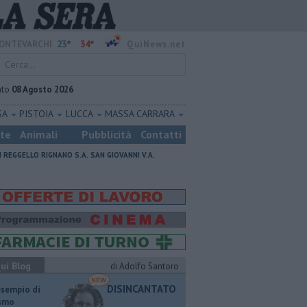
23°
34°
ONTEVARCHI
QuiNews.net
ato
08 Agosto 2026
SA
PISTOIA
LUCCA
MASSA CARRARA
ste
Animali
Pubblicità
Contatti
I
REGGELLO
RIGNANO S.A.
SAN GIOVANNI V.A.
ui Blog
di Adolfo Santoro
DISINCANTATO
esempio di
ismo