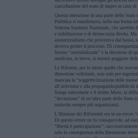
cancellazione del reato di stupro in caso di
Questa intenzione di una parte dello Stato d
Pubblica si manifestava, nella sua forma mig
Sistema Sanitario Nazionale, che sarebbe do
e riabilitazione e di democrazia diretta. Ma 
assistenzialismo che proveniva dal basso, sia
doveva gestire il processo. Di conseguenza, 
furono “aziendalizzate” e la direzione di qu
medicina, in breve, si mostrò peggiore della
Le Riforme, per lo meno quelle che avevan
dimostrate velleitarie, non solo per ingenui
mancata la “soggettivizzazione delle masse”
all’arrivismo e alla propaganda/pubblicità
frange minoritarie e il delitto Moro, la dif
“deviazione” di un’altra parte dello Stato (
malavita sempre più organizzata).
L’illusione dei Riformisti era in un errore “
Di questo errore ne fu consapevole, ad ese
“libertà è partecipazione”; successivamente 
solo la conseguenza della liberazione interi