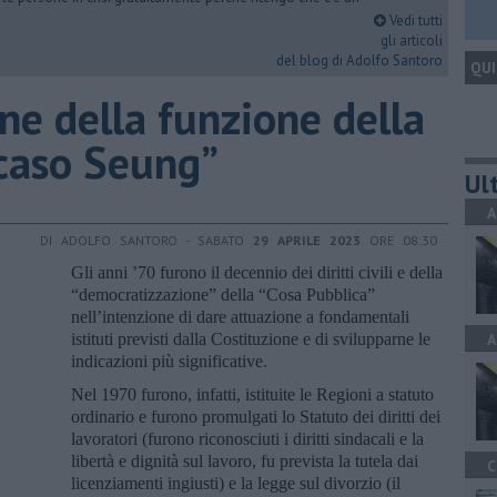
Vedi tutti
gli articoli
del blog di Adolfo Santoro
QUI
one della funzione della
l caso Seung”
Ult
A
DI ADOLFO SANTORO - SABATO
29 APRILE 2023
ORE 08:30
Gli anni ’70 furono il decennio dei diritti civili e della
“democratizzazione” della “Cosa Pubblica”
nell’intenzione di dare attuazione a fondamentali
istituti previsti dalla Costituzione e di svilupparne le
A
indicazioni più significative.
Nel 1970 furono, infatti, istituite le Regioni a statuto
ordinario e furono promulgati lo Statuto dei diritti dei
lavoratori (furono riconosciuti i diritti sindacali e la
libertà e dignità sul lavoro, fu prevista la tutela dai
C
licenziamenti ingiusti) e la legge sul divorzio (il