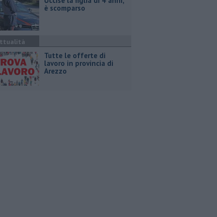
Uccise la figlia di 4 anni,
è scomparso
ttualità
​Tutte le offerte di
lavoro in provincia di
Arezzo