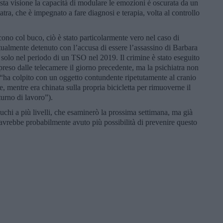
a visione la capacità di modulare le emozioni è oscurata da un
iatra, che è impegnato a fare diagnosi e terapia, volta al controllo
ono col buco, ciò è stato particolarmente vero nel caso di
ualmente detenuto con l’accusa di essere l’assassino di Barbara
 solo nel periodo di un TSO nel 2019. Il crimine è stato eseguito
preso dalle telecamere il giorno precedente, ma la psichiatra non
(“ha colpito con un oggetto contundente ripetutamente al cranio
le, mentre era chinata sulla propria bicicletta per rimuoverne il
turno di lavoro”).
chi a più livelli, che esaminerò la prossima settimana, ma già
 avrebbe probabilmente avuto più possibilità di prevenire questo