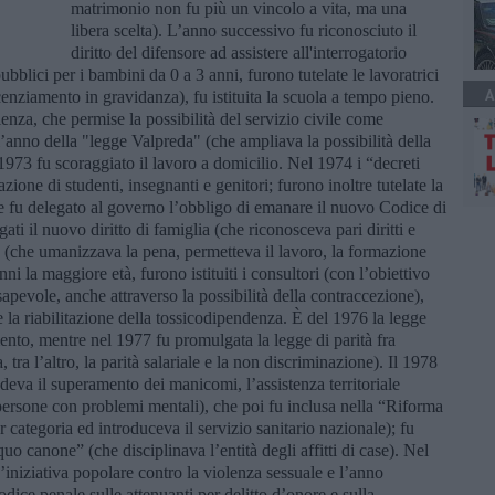
matrimonio non fu più un vincolo a vita, ma una
libera scelta). L’anno successivo fu riconosciuto il
diritto del difensore ad assistere all'interrogatorio
 pubblici per i bambini da 0 a 3 anni, furono tutelate le lavoratrici
A
cenziamento in gravidanza), fu istituita la scuola a tempo pieno.
enza, che permise la possibilità del servizio civile come
 l’anno della "legge Valpreda" (che ampliava la possibilità della
1973 fu scoraggiato il lavoro a domicilio. Nel 1974 i “decreti
zione di studenti, insegnanti e genitori; furono inoltre tutelate la
 e fu delegato al governo l’obbligo di emanare il nuovo Codice di
i il nuovo diritto di famiglia (che riconosceva pari diritti e
ia (che umanizzava la pena, permetteva il lavoro, la formazione
nni la maggiore età, furono istituiti i consultori (con l’obiettivo
sapevole, anche attraverso la possibilità della contraccezione),
e la riabilitazione della tossicodipendenza. È del 1976 la legge
mento, mentre nel 1977 fu promulgata la legge di parità fra
ra l’altro, la parità salariale e la non discriminazione). Il 1978
deva il superamento dei manicomi, l’assistenza territoriale
e persone con problemi mentali), che poi fu inclusa nella “Riforma
 categoria ed introduceva il servizio sanitario nazionale); fu
quo canone” (che disciplinava l’entità degli affitti di case). Nel
’iniziativa popolare contro la violenza sessuale e l’anno
odice penale sulle attenuanti per delitto d’onore e sulla