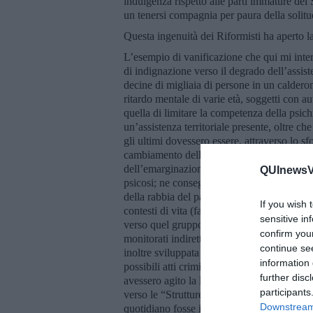
indulgenza rispetto alle parti immature del 
un tenersi compagnia per paura della solitu
Questa ingenuità dei Riformisti ha aperto la 
L’esempio di vanificazione che qui mi inter
di indignazione verso il degrado dell’assi
decine di migliaia di persone in un calderon
ritardo mentale di varie età, soggetti con au
quella di limitare la competenza della psich
un’assistenza territoriale presente, oltre ch
gli ultimi dovessero essere, attraverso lo 
cambiamento della qualità dello stare insiem
dell’emarginazione lo psichiatra poteva pre
QUInewsVa
psicosi; ne conseguiva che l’uso della forza
della rabbia del paziente al letto eccetera)
If you wish 
contesti di vita (famiglia, vicinato, luoghi d
sensitive in
verso quel gruppo di pazienti che interrompe
confirm you
monitorati indirettamente attraverso il cont
continue se
inoltre sviluppata un’intensa collaborazione
information 
possibili atti criminosi dei pazienti più a ris
further disc
avessero agito la loro rabbia: i pazienti psic
participants
verso le “Strutture Intermedie territoriali”, 
Downstream 
quotidiano fosse il veicolo per la riabilitaz