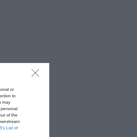
sonal or
ection to
ou may
 personal
out of the
 downstream
B’s List of