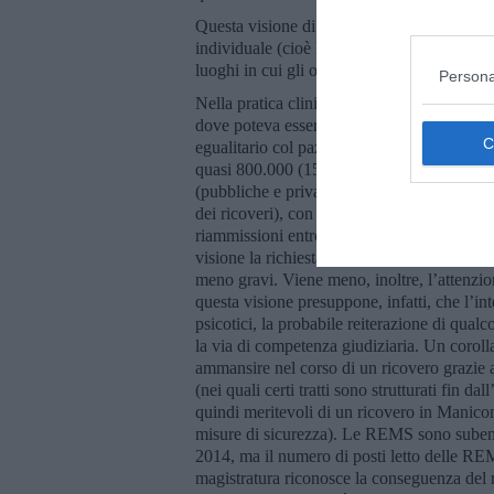
Questa visione di Basaglia, mai perfettame
individuale (cioè la capacità di ognuno di re
luoghi in cui gli operatori psichiatrici eran
Persona
Nella pratica clinica della psichiatria itali
dove poteva essere espresso il “sapere” psic
egualitario col paziente. Gli utenti psichiatri
quasi 800.000 (158,4 soggetti ogni 10.000 ab
(pubbliche e private) sono state più di 130.
dei ricoveri), con una durata di degenza me
riammissioni entro 30 giorni (il 14,0% del d
visione la richiesta ai giudici è quella di co
meno gravi. Viene meno, inoltre, l’attenzion
questa visione presuppone, infatti, che l’int
psicotici, la probabile reiterazione di qua
la via di competenza giudiziaria. Un corollar
ammansire nel corso di un ricovero grazie a
(nei quali certi tratti sono strutturati fin d
quindi meritevoli di un ricovero in Manico
misure di sicurezza). Le REMS sono subentr
2014, ma il numero di posti letto delle RE
magistratura riconosce la conseguenza del r