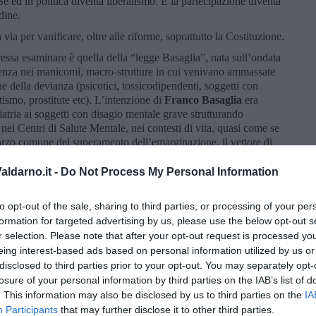
Sé ed in politica diventa liberalismo. E la partecipazione diventa
dine.
via per vanificare, oltre alle riforme, soprattutto la Costituzione.
essa esaminare è quella della “legge Basaglia”, nata sull’ondata
stenza nei manicomi, macro-strutture in cui venivano ammassate
e della devianza (psicotici, tossicodipendenti, soggetti con
tismo, prostitute etc). L’intenzione di
Franco Basaglia
era
iatria ai soggetti con disagio mentale grave strutturando
e nei Centri di Salute Mentale, nei contesti di vita, quasi come se
sforzo comune del superamento dell’emarginazione, il vettore di
e, che già allora appariva degradato. Grazie alla rottura
cocemente strutturare un’alleanza terapeutica col paziente con
ldarno.it -
Do Not Process My Personal Information
 in psichiatria (trattamento sanitario obbligatorio, contenimento
 tendeva a diventare un evento eccezionale. Il contatto con i
to opt-out of the sale, sharing to third parties, or processing of your per
i socialità), inoltre, permetteva di dirigere l’attenzione anche
formation for targeted advertising by us, please use the below opt-out s
vano il contatto diretto col servizio: potevano essere seguiti e
r selection. Please note that after your opt-out request is processed y
atto con i familiari e il medico di medicina generale. Veniva
eing interest-based ads based on personal information utilized by us or
 con le Forze dell’Ordine e i Tribunali, sia per prevenire i
disclosed to third parties prior to your opt-out. You may separately opt-
chio, sia per indirizzare verso la riabilitazione i pazienti che
losure of your personal information by third parties on the IAB’s list of
otici autori di reato più o meno gravi erano, infatti, indirizzati
. This information may also be disclosed by us to third parties on the
IA
consistenti in piccole comunità, dove la ritualità del vivere
Participants
that may further disclose it to other third parties.
ione e il reinserimento nei normali contesti.