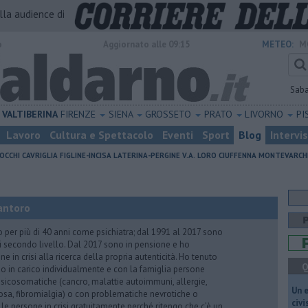
alla audience di
o
Aggiornato alle 09:15
METEO:
M
Sab
VALTIBERINA
FIRENZE
SIENA
GROSSETO
PRATO
LIVORNO
PI
Lavoro
Cultura e Spettacolo
Eventi
Sport
Blog
Intervi
OCCHI
CAVRIGLIA
FIGLINE-INCISA
LATERINA-PERGINE V.A.
LORO CIUFFENNA
MONTEVARCH
antoro
o per più di 40 anni come psichiatra; dal 1991 al 2017 sono
di secondo livello. Dal 2017 sono in pensione e ho
e in crisi alla ricerca della propria autenticità. Ho tenuto
Q
o in carico individualmente e con la famiglia persone
icosomatiche (cancro, malattie autoimmuni, allergie,
​Un 
iosa, fibromialgia) o con problematiche nevrotiche o
civ
 le persone in crisi gratuitamente perché ritengo che c’è un