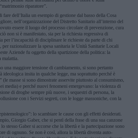
 “matrimonio riparatore”.
i fare dell’Italia un esempio di gestione dal basso della Cosa
liore, nell’organizzazione del Distretto Sanitario all’interno del
vuto essere il luogo del processo circolare di prevenzione, cura
ciò non si è manifestato, sia per la richiesta regressiva di
 per l’incapacità di disciplinare le richieste da parte di chi
per razionalizzare la spesa sanitaria le Unità Sanitarie Locali
este Aziende fu oggetto della spartizione della politica: la
 malattia.
o una maggiore tensione di cambiamento, si sono pertanto
tà ideologica insita in qualche legge, ma soprattutto perché è
 (le masse si sono dimostrate asservite piuttosto al consumismo,
 dei media) e perché nuovi fenomeni emergevano: la violenza di
fusione di droghe sempre più nuove, i sequestri di persona, la
collusione con i Servizi segreti, con le logge massoniche, con la
epistemologico”: lo scambiare le cause con gli effetti desiderati.
mpio, Giorgio Gaber, che si pentì della frase di una sua canzone
lo stesso Gaber si accorse che la libertà e la partecipazione sono
ore di ognuno. Se non è così, allora la libertà diventa auto-