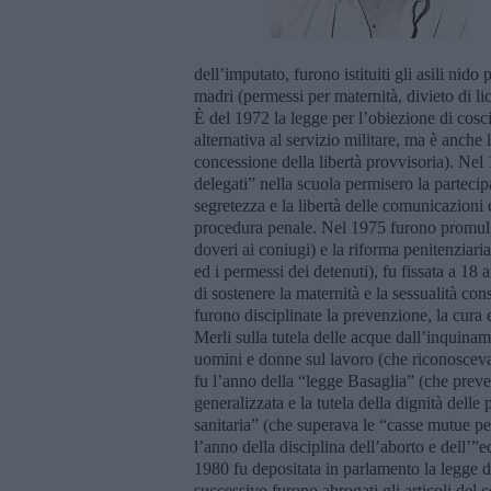
dell’imputato, furono istituiti gli asili nido
madri (permessi per maternità, divieto di li
È del 1972 la legge per l’obiezione di cosci
alternativa al servizio militare, ma è anche
concessione della libertà provvisoria). Nel 
delegati” nella scuola permisero la partecipa
segretezza e la libertà delle comunicazioni
procedura penale. Nel 1975 furono promulgat
doveri ai coniugi) e la riforma penitenziar
ed i permessi dei detenuti), fu fissata a 18 a
di sostenere la maternità e la sessualità con
furono disciplinate la prevenzione, la cura 
Merli sulla tutela delle acque dall’inquina
uomini e donne sul lavoro (che riconosceva, t
fu l’anno della “legge Basaglia” (che preve
generalizzata e la tutela della dignità dell
sanitaria” (che superava le “casse mutue per
l’anno della disciplina dell’aborto e dell’”e
1980 fu depositata in parlamento la legge d
successivo furono abrogati gli articoli del c