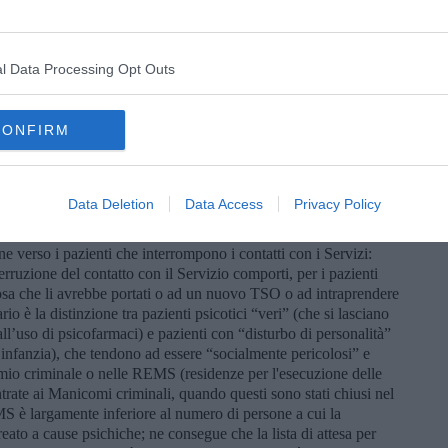
nte compiuta perché la visione sociale oscurava la dinamica
golare le proprie emozioni), è stata realizzata, però, solo nei
o altamente motivati.
l Data Processing Opt Outs
ana è prevalsa la visione della centralità del “repartino” (SPDC),
hiatrico, fatto di diagnosi e terapie, in un contesto mai
CONFIRM
ci assistiti dai servizi specialistici nel corso del 2021 sono stati
itanti) e le dimissioni dalle strutture psichiatriche ospedaliere
000, di cui più di 5.500 in trattamento sanitario obbligatorio (7%
dia di degenza media di 12,8 giorni; frequenti erano le
Data Deletion
Data Access
Privacy Policy
elle dimissioni) ed entro 7 giorni (il 7,7%). All’interno di questa
llaborare in senso repressivo verso i pazienti autori di reati più o
e verso i pazienti che interrompono i contatti con i Servizi:
erruzione del contatto con il Servizio comporti, per i pazienti
lcosa che li avrebbe portati o ad un nuovo TSO o ad intraprendere
io è la distinzione tra pazienti psicotici “veri” (che si lasciano
ll’uso di psicofarmaci) e pazienti con “disturbo di personalità”
all’infanzia), che tendono ad essere “socialmente pericolosi” e
mio criminale o nelle REMS (residenze per l'esecuzione delle
ate ai Manicomi criminali, quando questi sono stati chiusi nel
MS è largamente inferiore al numero di persone a cui la
eato a cause psichiche; ne consegue che la lista di attesa per