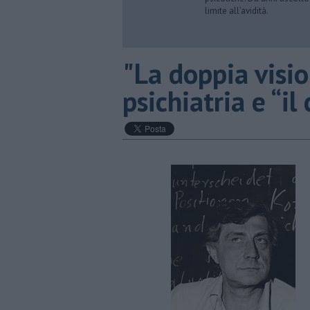
limite all’avidità.
"​La doppia visi
psichiatria e “i