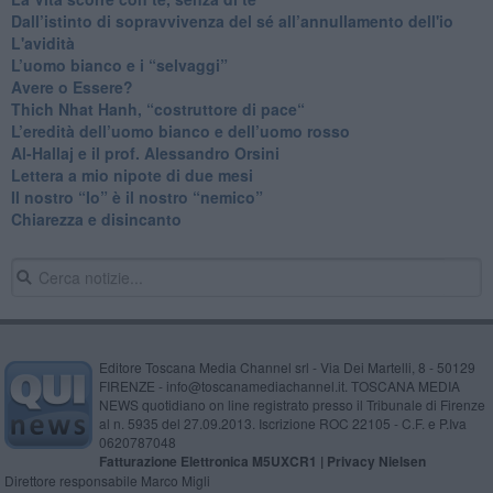
​Dall’istinto di sopravvivenza del sé all’annullamento dell'io
L'avidità
​L’uomo bianco e i “selvaggi”
​Avere o Essere?
​Thich Nhat Hanh, “costruttore di pace“
​L’eredità dell’uomo bianco e dell’uomo rosso
Al-Hallaj e il prof. Alessandro Orsini
​Lettera a mio nipote di due mesi
​Il nostro “Io” è il nostro “nemico”
​Chiarezza e disincanto
Editore Toscana Media Channel srl - Via Dei Martelli, 8 - 50129
FIRENZE - info@toscanamediachannel.it. TOSCANA MEDIA
NEWS quotidiano on line registrato presso il Tribunale di Firenze
al n. 5935 del 27.09.2013. Iscrizione ROC 22105 - C.F. e P.Iva
0620787048
Fatturazione Elettronica M5UXCR1 |
Privacy Nielsen
Direttore responsabile Marco Migli