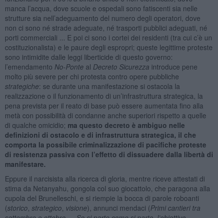
manca l’acqua, dove scuole e ospedali sono fatiscenti sia nelle
strutture sia nell’adeguamento del numero degli operatori, dove
non ci sono né strade adeguate, né trasporti pubblici adeguati, né
porti commerciali ... E poi ci sono i cortei dei residenti (tra cui c’è un
costituzionalista) e le paure degli espropri; queste legittime proteste
sono intimidite dalle leggi liberticide di questo governo:
l’emendamento
No-Ponte
al
Decreto Sicurezza
introduce pene
molto più severe per chi protesta contro opere pubbliche
strategiche
: se durante una manifestazione si ostacola la
realizzazione o il funzionamento di un’infrastruttura strategica, la
pena prevista per il reato di base può essere aumentata fino alla
metà con possibilità di condanne anche superiori rispetto a quelle
di qualche omicidio;
ma questo decreto è ambiguo nelle
definizioni di ostacolo e di infrastruttura strategica, il che
comporta la possibile criminalizzazione di pacifiche proteste
di resistenza passiva con l’effetto di dissuadere dalla libertà di
manifestare.
Eppure il narcisista alla ricerca di gloria, mentre riceve attestati di
stima da Netanyahu, gongola col suo giocattolo, che paragona alla
cupola del Brunelleschi, e si riempie la bocca di parole roboanti
(
storico
,
strategico
,
visione
), annunci mendaci (
Primi cantieri tra
settembre e ottobre … Se si parte come si parte, l’obiettivo