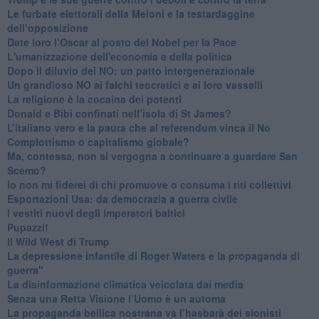
​Le furbate elettorali della Meloni e la testardaggine
dell’opposizione
​Date loro l’Oscar al posto del Nobel per la Pace
L'umanizzazione dell'economia e della politica
​Dopo il diluvio dei NO: un patto intergenerazionale
​Un grandioso NO ai falchi teocratici e ai loro vassalli
La religione è la cocaina dei potenti
Donald e Bibi confinati nell’isola di St James?
L’italiano vero e la paura che al referendum vinca il No
​Complottismo o capitalismo globale?
​Ma, contessa, non si vergogna a continuare a guardare San
Scemo?
​Io non mi fiderei di chi promuove o consuma i riti collettivi
Esportazioni Usa: da democrazia a guerra civile
​I vestiti nuovi degli imperatori baltici
​Pupazzi!
​Il Wild West di Trump
​La depressione infantile di Roger Waters e la propaganda di
guerra"
​La disinformazione climatica veicolata dai media
Senza una Retta Visione l’Uomo è un automa
​La propaganda bellica nostrana vs l’hasbarà dei sionisti