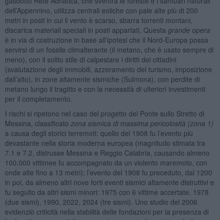
gasdotto Rete Adriatica, che sventra le foreste e i santuari naturali
dell’Appennino, utilizza centrali eoliche con pale alte più di 200
metri in posti in cui il vento è scarso, sbarra torrenti montani,
discarica materiali speciali in posti appartati. Questa
grande opera
è in via di costruzione in base all’ipotesi che il Nord-Europa possa
servirsi di un fossile climalterante (il metano, che è usato sempre di
meno), con il solito stile di calpestare i diritti dei cittadini
(svalutazione degli immobili, azzeramento del turismo, imposizione
dall’alto), in zone altamente sismiche (Sulmona), con perdite di
metano lungo il tragitto e con la necessità di ulteriori investimenti
per il completamento.
I rischi si ripetono nel caso del progetto del Ponte sullo Stretto di
Messina, classificato
zona sismica di massima pericolosità (zona 1)
a causa degli storici terremoti: quello del 1908 fu l’evento più
devastante nella storia moderna europea (magnitudo stimata tra
7.1 e 7.2, distrusse Messina e Reggio Calabria, causando almeno
100.000 vittimee fu accompagnato da un violento maremoto, con
onde alte fino a 13 metri); l’evento del 1908 fu preceduto, dal 1200
in poi, da almeno altri nove forti eventi sismici altamente distruttivi e
fu seguito da altri sismi minori: 1975 con 6 vittime accertate, 1978
(due sismi), 1990, 2022, 2024 (tre sismi). Uno studio del 2006
evidenziò criticità nella stabilità delle fondazioni per la presenza di