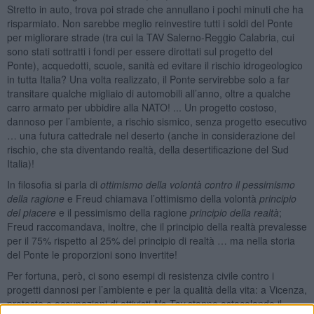
Stretto in auto, trova poi strade che annullano i pochi minuti che ha
risparmiato. Non sarebbe meglio reinvestire tutti i soldi del Ponte
per migliorare strade (tra cui la TAV Salerno-Reggio Calabria, cui
sono stati sottratti i fondi per essere dirottati sul progetto del
Ponte), acquedotti, scuole, sanità ed evitare il rischio idrogeologico
in tutta Italia? Una volta realizzato, il Ponte servirebbe solo a far
transitare qualche migliaio di automobili all’anno, oltre a qualche
carro armato per ubbidire alla NATO! ... Un progetto costoso,
dannoso per l’ambiente, a rischio sismico, senza progetto esecutivo
… una futura cattedrale nel deserto (anche in considerazione del
rischio, che sta diventando realtà, della desertificazione del Sud
Italia)!
In filosofia si parla di
ottimismo della volontà contro il pessimismo
della ragione
e Freud chiamava l’ottimismo della volontà
principio
del piacere
e il pessimismo della ragione
principio della realtà
;
Freud raccomandava, inoltre, che il principio della realtà prevalesse
per il 75% rispetto al 25% del principio di realtà … ma nella storia
del Ponte le proporzioni sono invertite!
Per fortuna, però, ci sono esempi di resistenza civile contro i
progetti dannosi per l’ambiente e per la qualità della vita: a Vicenza,
proteste e occupazioni di attivisti
No Tav
stanno ostacolando il