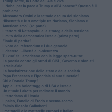
Trump soffre, la Corte dell'Aia è viva
​Il Nobel per la pace a Trump o all’Albanese? Questo è il
problema!
​Alessandro Orsini e la tetrade oscura del sionismo
​Hilsenrath e le 9 omotipie tra Nazismo, Sionismo e
Americanismo" (4^ parte)
​Il terrore di Netanyahu e la strategia della tensione
Il mito della democratica Israele (prima parte)
​Finale di partita?
​Il voto del referendum e i due genocidi
Il decreto il-libertà e in-sicurezza
Tu vuo’ fa l’americano con la legge spara-tutto!
La poesia contro gli orrori di CISL, Governo e sionisti
Israele-Salò
​La fascistizzazione dello stato e della società
Papa Francesco e l’ipocrisia al suo funerale?
​Chi è Donald Trump?
App e lista boicottaggio di USA e Israele
​Un rituale Lakota per redimere il mondo
Il terrorismo di Ursula
​Il palco, l’anello di Frodo e scemo-scemo
Esimio filosofo Galimberti
​I mattarelli e le mattarelle europei e italiani