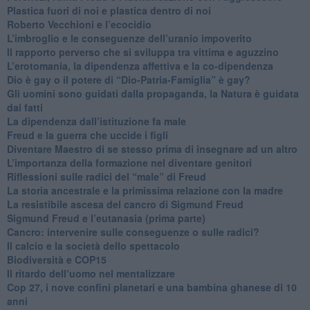
Plastica fuori di noi e plastica dentro di noi
​Roberto Vecchioni e l’ecocidio
​L’imbroglio e le conseguenze dell’uranio impoverito
​Il rapporto perverso che si sviluppa tra vittima e aguzzino
L’erotomania, la dipendenza affettiva e la co-dipendenza
​Dio è gay o il potere di “Dio-Patria-Famiglia” è gay?
​Gli uomini sono guidati dalla propaganda, la Natura è guidata
dai fatti
La dipendenza dall’istituzione fa male
​Freud e la guerra che uccide i figli
​Diventare Maestro di se stesso prima di insegnare ad un altro
L’importanza della formazione nel diventare genitori
Riflessioni sulle radici del “male” di Freud
​La storia ancestrale e la primissima relazione con la madre
​La resistibile ascesa del cancro di Sigmund Freud
Sigmund Freud e l’eutanasia (prima parte)
Cancro: intervenire sulle conseguenze o sulle radici?
​Il calcio e la società dello spettacolo
Biodiversità e COP15
​Il ritardo dell’uomo nel mentalizzare
​Cop 27, i nove confini planetari e una bambina ghanese di 10
anni