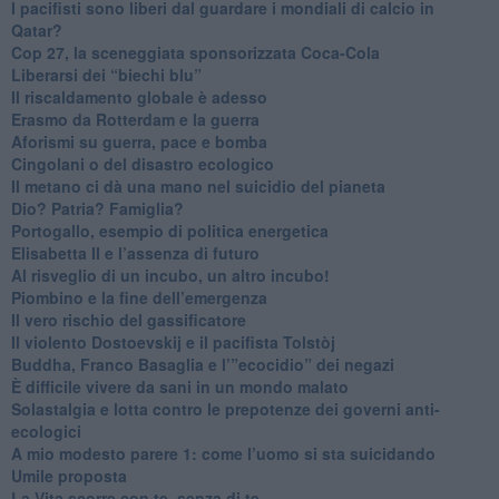
​I pacifisti sono liberi dal guardare i mondiali di calcio in
Qatar?
​Cop 27, la sceneggiata sponsorizzata Coca-Cola
​Liberarsi dei “biechi blu”
Il riscaldamento globale è adesso
​Erasmo da Rotterdam e la guerra
​Aforismi su guerra, pace e bomba
Cingolani o del disastro ecologico
​Il metano ci dà una mano nel suicidio del pianeta
​Dio? Patria? Famiglia?
Portogallo, esempio di politica energetica
​Elisabetta II e l’assenza di futuro
Al risveglio di un incubo, un altro incubo!
​Piombino e la fine dell’emergenza
​Il vero rischio del gassificatore
​Il violento Dostoevskij e il pacifista Tolstòj
​Buddha, Franco Basaglia e l’”ecocidio” dei negazi
​È difficile vivere da sani in un mondo malato
Solastalgia e lotta contro le prepotenze dei governi anti-
ecologici
​A mio modesto parere 1: come l’uomo si sta suicidando
​Umile proposta
​La Vita scorre con te, senza di te