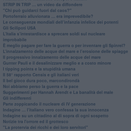
​STRIP IN TRIP … un video da diffondere
"Chi può guidarci fuori dal caos?"
​Portoferraio alluvionata … era imprevedibile?
Le conseguenze mondiali dell’infanzia infelice dei potenti
​Gli Scilipoti USA
L’Italia s’intestardisce a sprecare soldi sul nucleare
improbabile
È meglio pagare per fare la guerra o per inventare gli Spinrel?
​L’innalzamento delle acque del mare e l’erosione delle spiagge
​Il progressivo innalzamento delle acque del mare
​Gunter Pauli e il desalinizzare meglio e a costo minore
I tipping points e la stupidità umana
​Il 58° rapporto Censis e gli italiani veri
​Il bel gioco dura poco, marcondirondà
Noi abbiamo perso la guerra e la pace
Suggerimenti per Hannah Arendt e La banalità del male
​Gli indifferenti
Parte zoppicando il nucleare di IV generazione
​Indagine … l’italiano vero confessa la sua innocenza
Indagine su un cittadino al di sopra di ogni sospetto
Notizie tra l'orrore ed il grottesco
"La protervia dei ricchi e dei loro servitori"