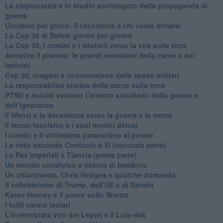
​La cleptocrazia e lo studio sociologico della propaganda di
guerra
​Uccidere per gioco: il cacciatore e chi vuole armarsi
​La Cop 30 di Belem giorno per giorno
La Cop 30, i crimini e i misfatti verso la vita sulla terra
Arrostire il pianeta: le grandi emissioni della carne e dei
latticini
​Cop 30, uragani e riconversione delle spese militari
La responsabilità storica della morte sulla terra
PTSD e suicidi svelano l’intento suicidario della guerra e
dell’ignoranza
Il Wenzi e la decadenza verso la guerra e la morte
​Il tecno-fascismo e i suoi nemici delusi
​I comici e il vittimismo paranoideo al potere
​La virtù secondo Confucio e Xi (seconda parte)
Le Pax imperiali e Tianxia (prima parte)
Un mondo condiviso a misura di bambino
​Un chiarimento, Chris Hedges e qualche domanda
Il velleitarismo di Trump, dell’UE e di Darwin
​Karen Horney e il ponte sullo Stretto
​I bulli vanno isolati
L’invertebrata von der Leyen e il Lula-risk