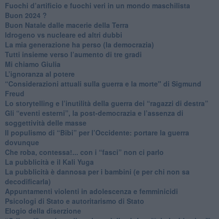
​Fuochi d’artificio e fuochi veri in un mondo maschilista
Buon 2024 ?
​Buon Natale dalle macerie della Terra
​Idrogeno vs nucleare ed altri dubbi
​La mia generazione ha perso (la democrazia)
​Tutti insieme verso l’aumento di tre gradi
Mi chiamo Giulia
L’ignoranza al potere
​“Considerazioni attuali sulla guerra e la morte" di Sigmund
Freud
​Lo storytelling e l’inutilità della guerra dei “ragazzi di destra”
​Gli “eventi esterni”, la post-democrazia e l’assenza di
soggettività delle masse
​Il populismo di “Bibi” per l’Occidente: portare la guerra
dovunque
​Che roba, contessa!... con i “fasci” non ci parlo
La pubblicità e il Kali Yuga
​La pubblicità è dannosa per i bambini (e per chi non sa
decodificarla)
​Appuntamenti violenti in adolescenza e femminicidi
​Psicologi di Stato e autoritarismo di Stato
Elogio della diserzione