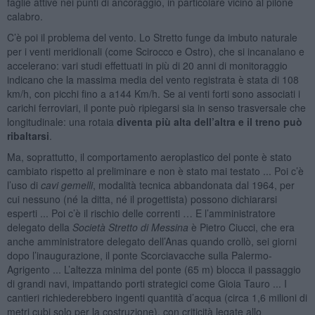
faglie attive nei punti di ancoraggio, in particolare vicino al pilone
calabro.
C’è poi il problema del vento. Lo Stretto funge da imbuto naturale
per i venti meridionali (come Scirocco e Ostro), che si incanalano e
accelerano: vari studi effettuati in più di 20 anni di monitoraggio
indicano che la massima media del vento registrata è stata di 108
km/h, con picchi fino a a144 Km/h. Se ai venti forti sono associati i
carichi ferroviari, il ponte può ripiegarsi sia in senso trasversale che
longitudinale: una rotaia
diventa più alta dell’altra e il treno può
ribaltarsi
.
Ma, soprattutto, il comportamento aeroplastico del ponte è stato
cambiato rispetto al preliminare e non è stato mai testato ... Poi c’è
l’uso di
cavi gemelli
, modalità tecnica abbandonata dal 1964, per
cui nessuno (né la ditta, né il progettista) possono dichiararsi
esperti ... Poi c’è il rischio delle correnti … E l’amministratore
delegato della
Società Stretto di Messina
è Pietro Ciucci, che era
anche amministratore delegato dell’Anas quando crollò, sei giorni
dopo l’inaugurazione, il ponte Scorciavacche sulla Palermo-
Agrigento ... L’altezza minima del ponte (65 m) blocca il passaggio
di grandi navi, impattando porti strategici come Gioia Tauro ... I
cantieri richiederebbero ingenti quantità d’acqua (circa 1,6 milioni di
metri cubi solo per la costruzione), con criticità legate allo