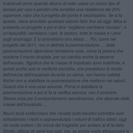
irrazionali come quando dicono di voler usare un nuovo tipo di
acciaio per cavi e pendini che avrebbe una resistenza del 20%
superiore, visto che il progetto del ponte è vecchissimo. Se si fa
questo, viene annullato qualsiasi calcolo fatto fino ad oggi. Mica si
presenta un progetto e poi si dice “vogliamo cambiare l’acciaio”, è
un’assurdità: cambiano i cavi, le sezioni, tutte le masse e i pesi
sugli ancoraggi. E lo ammettono loro stessi … Poi, come nel
progetto del 2011, non è definita la pavimentazione … dalla
pavimentazione dipendono tantissime cose, come la piastra che
sostiene il manto stradale, per cui cambia anche la sezione
dell’acciaio. Significa che le masse di impalcato sono indefinite, e
quindi anche solo le verifiche sismiche, che prevedono lo studio
dell’inerzia dell’impalcato durante un sisma, non hanno validità
finché non si stabilisce la pavimentazione che mettono nei calcoli.
Guardi che è una cosa assurda. Prima si stabilisce la
pavimentazione e poi si fa la verifica sismica, non il contrario.
Stessa cosa per il comportamento aerodinamico, che dipende dalle
masse dell’impalcato ...
Alcuni studi evidenziano che l’analisi costi-benefici potrebbe aver
sottostimato i rischi e sopravvalutato i volumi di traffico attesi: oggi
chi vuole evitare i 20 minuti del traghetto per andare al di là dello
Stretto utilizza gli aerei low cost; ma, se anche vuole attraversare lo