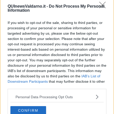
taglio di un bosco per la costruzione di una strada e di un cantiere
legato al progetto dell'Alta Velocità (TAV). Il sindaco di Vicenza si è
QUInewsValdarno.it -
Do Not Process My Personal
Information
schierato in difesa dei boschi, chiedendo di fermare i lavori e di
valutare soluzioni alternative. Vicenza, già frodata dalla presenza di
composti chimici (PFAS) scaricate dalle industrie venete nelle falde
If you wish to opt-out of the sale, sharing to third parties, or
idriche, non fa più scommesse sul progresso veloce: non cerca la
processing of your personal or sensitive information for
gloria, ma il rispetto per la Vita!
targeted advertising by us, please use the below opt-out
section to confirm your selection. Please note that after your
Adolfo Santoro
opt-out request is processed you may continue seeing
Adolfo Santoro
interest-based ads based on personal information utilized by
© Riproduzione riservata
us or personal information disclosed to third parties prior to
your opt-out. You may separately opt-out of the further
disclosure of your personal information by third parties on the
IAB’s list of downstream participants. This information may
also be disclosed by us to third parties on the
IAB’s List of
Downstream Participants
that may further disclose it to other
Se vuoi leggere le notizie principali della Toscana iscriviti alla
third parties.
Newsletter QUInews - ToscanaMedia.
Arriva gratis tutti i giorni
alle 20:00 direttamente nella tua casella di posta.
Personal Data Processing Opt Outs
Basta cliccare
QUI
Ti potrebbe interessare anche:
CONFIRM