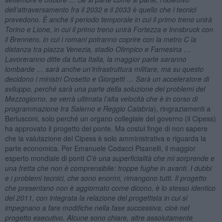
dell’attraversamento fra il 2032 e il 2033 è quello che i tecnici
prevedono. È anche il periodo temporale in cui il primo treno unirà
Torino e Lione, in cui il primo treno unirà Fortezza e Innsbruck con
il Brennero, in cui i romani potranno coprire con la metro C la
distanza tra piazza Venezia, stadio Olimpico e Farnesina …
Lavoreranno ditte da tutta Italia, la maggior parte saranno
lombarde … sarà anche un’infrastruttura militare, ma su questo
decidono i ministri Crosetto e Giorgetti … Sarà un acceleratore di
sviluppo, perché sarà una parte della soluzione dei problemi del
Mezzogiorno, se verrà ultimata l’alta velocità che è in corso di
programmazione tra Salerno e Reggio Calabria
), ringraziamenti a
Berlusconi, solo perché un organo collegiale del governo (il Cipess)
ha approvato il progetto del ponte. Ma costui finge di non sapere
che la valutazione del Cipess è solo amministrativa e riguarda la
parte economica. Per Emanuele Codacci Pisanelli, il maggior
esperto mondiale di ponti
C’è una superficialità che mi sorprende e
una fretta che non è comprensibile: troppe fughe in avanti. I dubbi
e i problemi tecnici, che sono enormi, rimangono tutti. Il progetto
che presentano non è aggiornato come dicono, è lo stesso identico
del 2011, con integrata la relazione del progettista in cui si
impegnano a fare modifiche nella fase successiva, cioè nel
progetto esecutivo. Alcune sono chiare, altre assolutamente