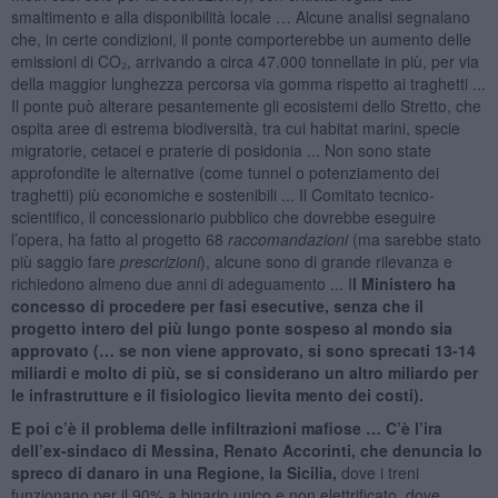
smaltimento e alla disponibilità locale … Alcune analisi segnalano
che, in certe condizioni, il ponte comporterebbe un aumento delle
emissioni di CO₂, arrivando a circa 47.000 tonnellate in più, per via
della maggior lunghezza percorsa via gomma rispetto ai traghetti ...
Il ponte può alterare pesantemente gli ecosistemi dello Stretto, che
ospita aree di estrema biodiversità, tra cui habitat marini, specie
migratorie, cetacei e praterie di posidonia ... Non sono state
approfondite le alternative (come tunnel o potenziamento dei
traghetti) più economiche e sostenibili ... Il Comitato tecnico-
scientifico, il concessionario pubblico che dovrebbe eseguire
l’opera, ha fatto al progetto 68
raccomandazioni
(ma sarebbe stato
più saggio fare
prescrizioni
), alcune sono di grande rilevanza e
richiedono almeno due anni di adeguamento ... I
l Ministero ha
concesso di procedere per fasi esecutive, senza che il
progetto intero del più lungo ponte sospeso al mondo sia
approvato (… se non viene approvato, si sono sprecati 13-14
miliardi e molto di più, se si considerano un altro miliardo per
le infrastrutture e il fisiologico lievita mento dei costi).
E poi c’è il problema delle infiltrazioni mafiose … C’è l’ira
dell’ex-sindaco di Messina, Renato Accorinti, che denuncia lo
spreco di danaro in una Regione, la Sicilia,
dove i treni
funzionano per il 90% a binario unico e non elettrificato, dove