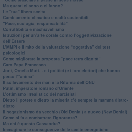
​Ma questi ci sono o ci fanno?
​Le “tua” libera scelta
Cambiamento climatico e realtà sostenibili
“Pace, ecologia, responsabilità”
​Corruttibilità e machiavellismo
Istruzioni per un’arte corale contro l’oggettivizzazione
dell’Essere
​L’MMPI e il mito della valutazione “oggettiva” dei test
psicologici
Come migliorare la proposta “pace terra dignità”
Caro Papa Francesco
​Jorit, Ornella Muti… e i politici (e i loro elettori) che hanno
perso l’”anima”
​Il sollevamento dei mari e la Riforma dell’ONU
Putin, imperatore romano d’Oriente
​L’ottimismo irrealistico dei narcisisti
​Dietro il potere e dietro la miseria c’è sempre la mamma dietro-
dietro
Il negazionismo da vecchio (Old Denial) a nuovo (New Denial)
Come si fa a combattere l'ignoranza?
Ma chi è questo Cassandra?
Immaginare le conseguenze delle scelte energetiche