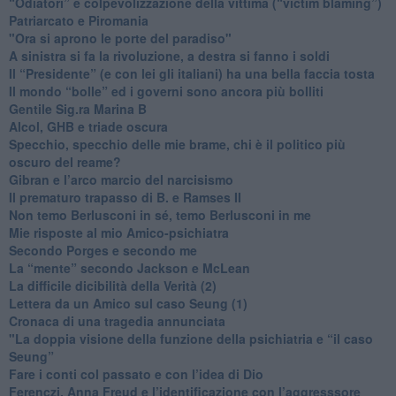
“Odiatori” e colpevolizzazione della vittima (“victim blaming”)
​Patriarcato e Piromania
"Ora si aprono le porte del paradiso"
​A sinistra si fa la rivoluzione, a destra si fanno i soldi
​Il “Presidente” (e con lei gli italiani) ha una bella faccia tosta
​Il mondo “bolle” ed i governi sono ancora più bolliti
​Gentile Sig.ra Marina B
​Alcol, GHB e triade oscura
​Specchio, specchio delle mie brame, chi è il politico più
oscuro del reame?
​Gibran e l’arco marcio del narcisismo
​Il prematuro trapasso di B. e Ramses II
​Non temo Berlusconi in sé, temo Berlusconi in me
​Mie risposte al mio Amico-psichiatra
​Secondo Porges e secondo me
​La “mente” secondo Jackson e McLean
La difficile dicibilità della Verità (2)
​Lettera da un Amico sul caso Seung (1)
​Cronaca di una tragedia annunciata
"​La doppia visione della funzione della psichiatria e “il caso
Seung”
​Fare i conti col passato e con l’idea di Dio
​Ferenczi, Anna Freud e l’identificazione con l’aggresssore