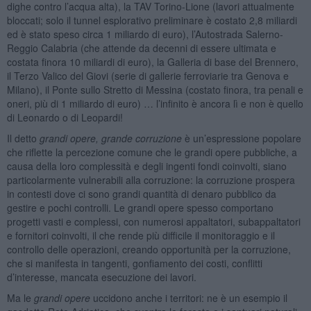
dighe contro l’acqua alta), la TAV Torino-Lione (lavori attualmente
bloccati; solo il tunnel esplorativo preliminare è costato 2,8 miliardi
ed è stato speso circa 1 miliardo di euro), l’Autostrada Salerno-
Reggio Calabria (che attende da decenni di essere ultimata e
costata finora 10 miliardi di euro), la Galleria di base del Brennero,
il Terzo Valico del Giovi (serie di gallerie ferroviarie tra Genova e
Milano), il Ponte sullo Stretto di Messina (costato finora, tra penali e
oneri, più di 1 miliardo di euro) … l’infinito è ancora lì e non è quello
di Leonardo o di Leopardi!
Il detto
grandi opere, grande corruzione
è un’espressione popolare
che riflette la percezione comune che le grandi opere pubbliche, a
causa della loro complessità e degli ingenti fondi coinvolti, siano
particolarmente vulnerabili alla corruzione: la corruzione prospera
in contesti dove ci sono grandi quantità di denaro pubblico da
gestire e pochi controlli. Le grandi opere spesso comportano
progetti vasti e complessi, con numerosi appaltatori, subappaltatori
e fornitori coinvolti, il che rende più difficile il monitoraggio e il
controllo delle operazioni, creando opportunità per la corruzione,
che si manifesta in tangenti, gonfiamento dei costi, conflitti
d’interesse, mancata esecuzione dei lavori.
Ma le
grandi opere
uccidono anche i territori: ne è un esempio il