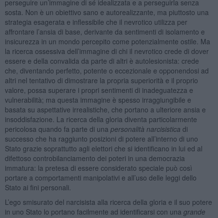
perseguire un’immagine di sé idealizzata e a perseguirla senza
sosta. Non è un obiettivo sano e autorealizzante, ma piuttosto una
strategia esagerata e inflessibile che il nevrotico utilizza per
affrontare l’ansia di base, derivante da sentimenti di isolamento e
insicurezza in un mondo percepito come potenzialmente ostile. Ma
la ricerca ossessiva dell’immagine di chi il nevrotico crede di dover
essere e della convalida da parte di altri è autolesionista: crede
che, diventando perfetto, potente o eccezionale e opponendosi ad
altri nel tentativo di dimostrare la propria superiorità e il proprio
valore, possa superare i propri sentimenti di inadeguatezza e
vulnerabilità; ma questa immagine è spesso irraggiungibile e
basata su aspettative irrealistiche, che portano a ulteriore ansia e
insoddisfazione. La ricerca della gloria diventa particolarmente
pericolosa quando fa parte di una
personalità narcisistica
di
successo che ha raggiunto posizioni di potere all’interno di uno
Stato grazie soprattutto agli elettori che si identificano in lui ed al
difettoso controbilanciamento dei poteri in una democrazia
immatura: la pretesa di essere considerato speciale può così
portare a comportamenti manipolativi e all’uso delle leggi dello
Stato ai fini personali.
L’ego smisurato del narcisista alla ricerca della gloria e il suo potere
in uno Stato lo portano facilmente ad identificarsi con una
grande