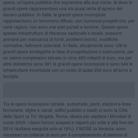
opera
, un’opera pubblica che sopravviva alla sua morte, là dove le
grandi opere rappresentano una via quasi certa di spreco del
danaro pubblico. In Italia, le grandi opere incompiute
rappresentano un fenomeno diffuso, con numerosi progetti che, per
varie ragioni, non sono mai stati portati a termine. Queste opere,
spesso infrastrutture di rilevanza nazionale o locale, possono
arenarsi per mancanza di fondi, problemi tecnici, modifiche
normative, fallimenti aziendali. In Italia, attualmente sono 128 le
grandi opere strategiche
in fase di progettazione o costruzione, per
un valore complessivo stimato in circa 483 miliardi di euro, ma per
altre statistiche sono 381 le grandi opere incompiute e sono 546 le
infrastrutture incompiute con un costo di quasi 200 euro all’anno a
famiglia.
Tra le opere incompiute (strade, autostrade, ponti, stazioni e linee
ferroviarie, dighe e canali, edifici pubblici e stadi) ci sono la Città
dello Sport (a Tor Vergata, Roma, ideata per ospitare i Mondiali di
nuoto 2009: i lavori furono sospesi e riaperti più volte e alla fine del
2014 risultava eseguita solo al 16%), il MOSE (a Venezia: sono
necessari un miliardo di euro per il completamento di sistema di