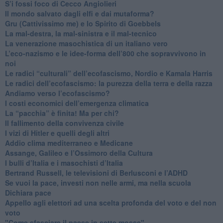
S’i fossi foco di Cecco Angiolieri
​Il mondo salvato dagli elfi e dai mutaforma?
Gru (Cattivissimo me) e lo Spirito di Goebbels
​La mal-destra, la mal-sinistra e il mal-tecnico
​La venerazione masochistica di un italiano vero
​L’eco-nazismo e le idee-forma dell’800 che sopravvivono in
noi
​Le radici “culturali” dell’ecofascismo, Nordio e Kamala Harris
Le radici dell’ecofascismo: la purezza della terra e della razza
Andiamo verso l’ecofascismo?
I costi economici dell’emergenza climatica
​La “pacchia” è finita! Ma per chi?
​Il fallimento della convivenza civile
​I vizi di Hitler e quelli degli altri
Addio clima mediterraneo e Medicane
​Assange, Galileo e l’Ossimoro della Cultura
​I bulli d’Italia e i masochisti d’Italia
​Bertrand Russell, le televisioni di Berlusconi e l’ADHD
​Se vuoi la pace, investi non nelle armi, ma nella scuola
​Dichiara pace
​Appello agli elettori ad una scelta profonda del voto e del non
voto
"Come sfasciare il paese in sette mosse"