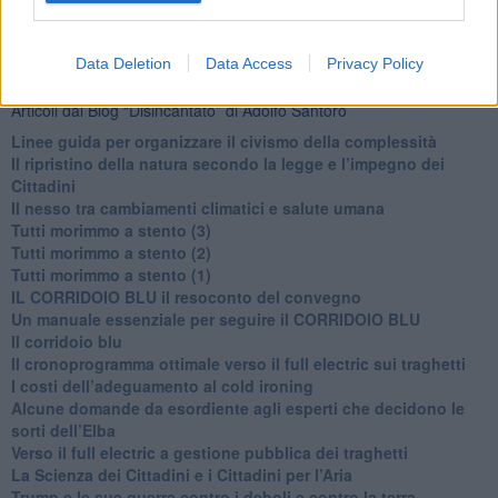
​I bulli vanno isolati
L’invertebrata von der Leyen e il Lula-risk
Trump soffre, la Corte dell'Aia è viva
Data Deletion
Data Access
Privacy Policy
Articoli dal Blog “Disincantato” di Adolfo Santoro
​Linee guida per organizzare il civismo della complessità
​Il ripristino della natura secondo la legge e l’impegno dei
Cittadini
Il nesso tra cambiamenti climatici e salute umana
Tutti morimmo a stento (3)
Tutti morimmo a stento (2)
​Tutti morimmo a stento (1)
IL CORRIDOIO BLU il resoconto del convegno
Un manuale essenziale per seguire il CORRIDOIO BLU
Il corridoio blu
​Il cronoprogramma ottimale verso il full electric sui traghetti
​I costi dell’adeguamento al cold ironing
Alcune domande da esordiente agli esperti che decidono le
sorti dell’Elba
Verso il full electric a gestione pubblica dei traghetti​
​La Scienza dei Cittadini e i Cittadini per l’Aria
Trump e le sue guerre contro i deboli e contro la terra