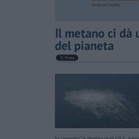
limite all’avidità.
​Il metano ci dà
del pianeta
ha “eseguito” le direttive degli USA: guerra