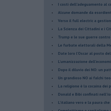
​I costi dell’adeguamento al c
Alcune domande da esordiente 
Verso il full electric a gestio
​La Scienza dei Cittadini e i Cit
Trump e le sue guerre contro i
​Le furbate elettorali della M
​Date loro l’Oscar al posto de
L'umanizzazione dell'economia
​Dopo il diluvio dei NO: un pa
​Un grandioso NO ai falchi teoc
La religione è la cocaina dei 
Donald e Bibi confinati nell’i
L’italiano vero e la paura che
​Complottismo o capitalismo 