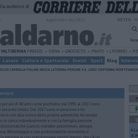
alla audience di
o
Aggiornato alle 20:12
METEO:
M
Vene
VALTIBERINA
FIRENZE
SIENA
GROSSETO
PRATO
LIVORNO
PI
Lavoro
Cultura e Spettacolo
Eventi
Sport
Blog
Intervi
OCCHI
CAVRIGLIA
FIGLINE-INCISA
LATERINA-PERGINE V.A.
LORO CIUFFENNA
MONTEVARCH
antoro
o per più di 40 anni come psichiatra; dal 1991 al 2017 sono
di secondo livello. Dal 2017 sono in pensione e ho
e in crisi alla ricerca della propria autenticità. Ho tenuto
Q
o in carico individualmente e con la famiglia persone
icosomatiche (cancro, malattie autoimmuni, allergie,
A L
iosa, fibromialgia) o con problematiche nevrotiche o
di 
 le persone in crisi gratuitamente perché ritengo che c’è un