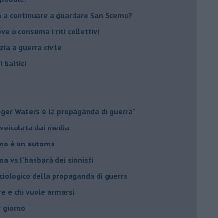
na a continuare a guardare San Scemo?
ove o consuma i riti collettivi
ia a guerra civile
i baltici
Roger Waters e la propaganda di guerra"
 veicolata dai media
omo è un automa
a vs l’hasbarà dei sionisti
ociologico della propaganda di guerra
ore e chi vuole armarsi
r giorno