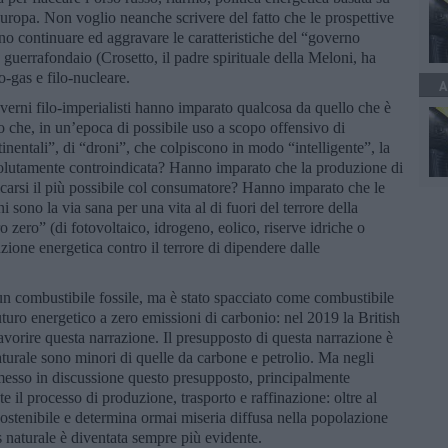
uropa. Non voglio neanche scrivere del fatto che le prospettive
no continuare ed aggravare le caratteristiche del “governo
guerrafondaio (Crosetto, il padre spirituale della Meloni, ha
lo-gas e filo-nucleare.
A
verni filo-imperialisti hanno imparato qualcosa da quello che è
che, in un’epoca di possibile uso a scopo offensivo di
inentali”, di “droni”, che colpiscono in modo “intelligente”, la
solutamente controindicata? Hanno imparato che la produzione di
ficarsi il più possibile col consumatore? Hanno imparato che le
no la via sana per una vita al di fuori del terrore della
o zero” (di fotovoltaico, idrogeno, eolico, riserve idriche o
zione energetica contro il terrore di dipendere dalle
 un combustibile fossile, ma è stato spacciato come combustibile
turo energetico a zero emissioni di carbonio: nel 2019 la British
avorire questa narrazione. Il presupposto di questa narrazione è
aturale sono minori di quelle da carbone e petrolio. Ma negli
a messo in discussione questo presupposto, principalmente
 il processo di produzione, trasporto e raffinazione: oltre al
sostenibile e determina ormai miseria diffusa nella popolazione
s naturale è diventata sempre più evidente.