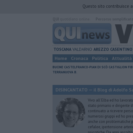
Questo sito contribuisce 
QUI
quotidiano online.
Percorso semplificat
TOSCANA
VALDARNO
AREZZO
CASENTINO
Home
Cronaca
Politica
Attualità
BUCINE
CASTELFRANCO-PIAN DI SCÒ
CASTIGLION FIB
TERRANUOVA B.
DISINCANTATO — il Blog di Adolfo S
Vivo all’Elba ed ho lavorat
stato primario e dirigente 
continuato a ricevere person
numerosi gruppi ed ho pres
anche con problematiche ps
cefalee, ipertensione arter
psicotiche. Da anni ascolto