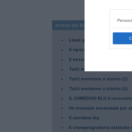
Persona
Articoli dal Blog “Disincantato” di 
​Linee guida per organizzare 
​Il ripristino della natura sec
Il nesso tra cambiamenti cli
Tutti morimmo a stento (3)
Tutti morimmo a stento (2)
​Tutti morimmo a stento (1)
IL CORRIDOIO BLU il resocont
Un manuale essenziale per s
Il corridoio blu
​Il cronoprogramma ottimale ve