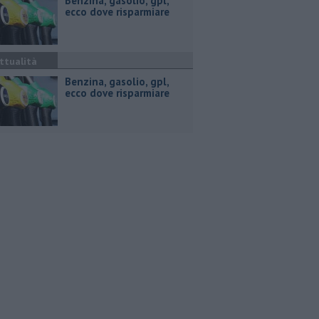
​Benzina, gasolio, gpl,
ecco dove risparmiare
ttualità
​Benzina, gasolio, gpl,
ecco dove risparmiare