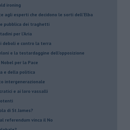
old ironing
agli esperti che decidono le sorti dell’Elba
ne pubblica dei traghetti​
tadini per l’Aria
 deboli e contro la terra
eloni e la testardaggine dell’opposizione
l Nobel per la Pace
 e della politica
tto intergenerazionale
ratici e ai loro vassalli
potenti
sola di St James?
 al referendum vinca il No
globale?