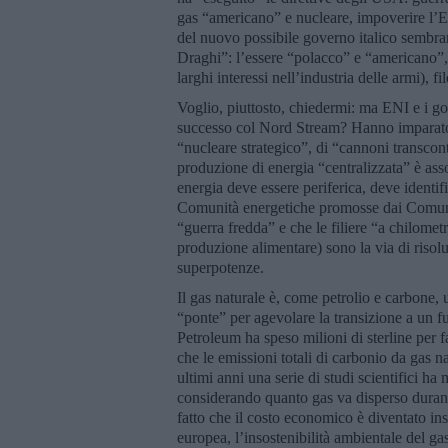
gas “americano” e nucleare, impoverire l’E
del nuovo possibile governo italico sembra
Draghi”: l’essere “polacco” e “americano”, 
larghi interessi nell’industria delle armi), fi
Voglio, piuttosto, chiedermi: ma ENI e i go
successo col Nord Stream? Hanno imparato 
“nucleare strategico”, di “cannoni transcont
produzione di energia “centralizzata” è as
energia deve essere periferica, deve identi
Comunità energetiche promosse dai Comuni so
“guerra fredda” e che le filiere “a chilometr
produzione alimentare) sono la via di risolu
superpotenze.
Il gas naturale è, come petrolio e carbone,
“ponte” per agevolare la transizione a un fu
Petroleum ha speso milioni di sterline per f
che le emissioni totali di carbonio da gas n
ultimi anni una serie di studi scientifici h
considerando quanto gas va disperso durante
fatto che il costo economico è diventato in
europea, l’insostenibilità ambientale del ga