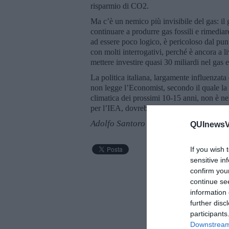
risparmio di CO2.
Ma c’è un nemico più invisibile del gas: il
continuare a produrre gas fossili e rimediare
ad essere poco logico, è pericoloso dal pun
con molti interrogativi, perché è ancora a li
mettere investire quasi 30 miliardi nel gas e
La politica italiana, largamente influenzat
non legge l’Economist, secondo il quale la
climatica dei prossimi 10-15 anni, non è n
per l’IEA, dovrebbe scendere del 35% al di 
Adolfo Santoro
QUInewsVa
If you wish 
sensitive in
confirm you
continue se
information 
further disc
participants
Downstream 