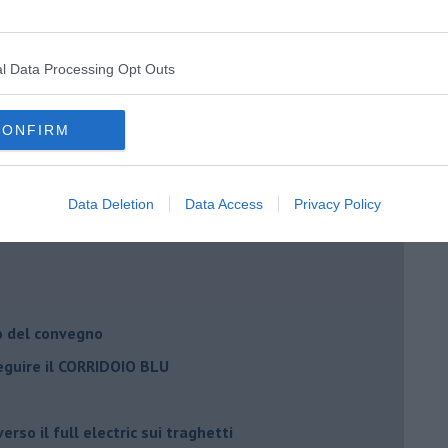
l Data Processing Opt Outs
Adolfo Santoro
CONFIRM
il civismo della complessità
ondo la legge e l’impegno dei Cittadini
matici e salute umana
Data Deletion
Data Access
Privacy Policy
o del convegno
eguire il CORRIDOIO BLU
rso il full electric sui traghetti