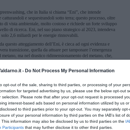
 greenwashing, che in Italia si chiama “Eni”, che intende
 catturandoli e sequestrandoli sotto terra; questo processo, oltre
to di vista ambientale, molto costoso e richiede un forte sviluppo
vello di ricerca. Eni, nel suo piano strategico al 2023, intendeva
 solo 2,6 miliardi per le energie rinnovabili.
a da questo atteggiamento dell’Eni, è cieca ad ogni evidenza e
 vera transizione, quella da attuare per tamponare l’emergenza
el metano, ma nel drastico ridimensionamento del metano, che,
sotto dei livelli del 2010.
ldarno.it -
Do Not Process My Personal Information
to opt-out of the sale, sharing to third parties, or processing of your per
formation for targeted advertising by us, please use the below opt-out s
r selection. Please note that after your opt-out request is processed y
eing interest-based ads based on personal information utilized by us or
disclosed to third parties prior to your opt-out. You may separately opt-
losure of your personal information by third parties on the IAB’s list of
. This information may also be disclosed by us to third parties on the
IA
Participants
that may further disclose it to other third parties.