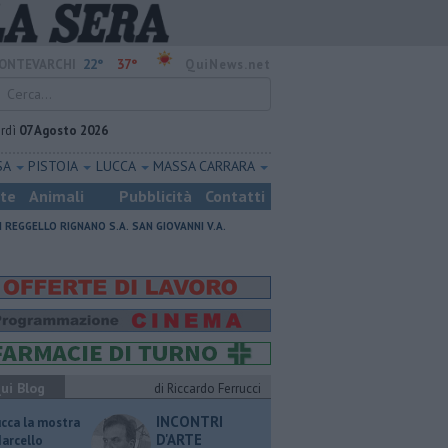
22°
37°
ONTEVARCHI
QuiNews.net
rdì
07 Agosto 2026
SA
PISTOIA
LUCCA
MASSA CARRARA
ste
Animali
Pubblicità
Contatti
I
REGGELLO
RIGNANO S.A.
SAN GIOVANNI V.A.
ui Blog
di Riccardo Ferrucci
INCONTRI
ucca la mostra
D'ARTE
Marcello