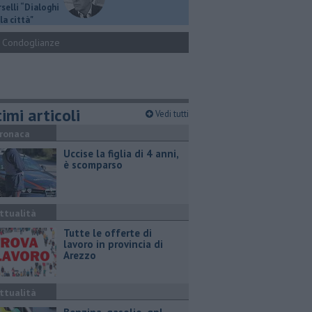
selli “Dialoghi
la città"
Condoglianze
imi articoli
Vedi tutti
ronaca
Uccise la figlia di 4 anni,
è scomparso
ttualità
​Tutte le offerte di
lavoro in provincia di
Arezzo
ttualità