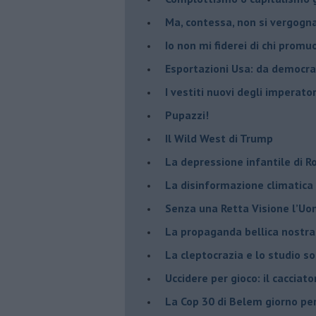
​Ma, contessa, non si vergog
​Io non mi fiderei di chi promu
Esportazioni Usa: da democraz
​I vestiti nuovi degli imperator
​Pupazzi!
​Il Wild West di Trump
​La depressione infantile di 
​La disinformazione climatica
Senza una Retta Visione l’U
​La propaganda bellica nostran
​La cleptocrazia e lo studio s
​Uccidere per gioco: il cacciat
​La Cop 30 di Belem giorno pe