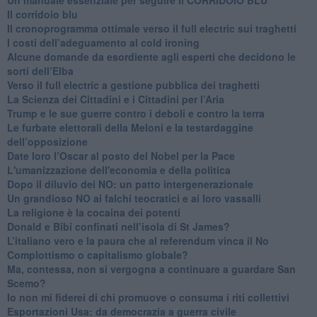
Il corridoio blu
​Il cronoprogramma ottimale verso il full electric sui traghetti
​I costi dell’adeguamento al cold ironing
Alcune domande da esordiente agli esperti che decidono le
sorti dell’Elba
Verso il full electric a gestione pubblica dei traghetti​
​La Scienza dei Cittadini e i Cittadini per l’Aria
Trump e le sue guerre contro i deboli e contro la terra
​Le furbate elettorali della Meloni e la testardaggine
dell’opposizione
​Date loro l’Oscar al posto del Nobel per la Pace
L'umanizzazione dell'economia e della politica
​Dopo il diluvio dei NO: un patto intergenerazionale
​Un grandioso NO ai falchi teocratici e ai loro vassalli
La religione è la cocaina dei potenti
Donald e Bibi confinati nell’isola di St James?
L’italiano vero e la paura che al referendum vinca il No
​Complottismo o capitalismo globale?
​Ma, contessa, non si vergogna a continuare a guardare San
Scemo?
​Io non mi fiderei di chi promuove o consuma i riti collettivi
Esportazioni Usa: da democrazia a guerra civile