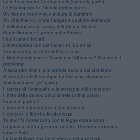
​La virtù secondo Confucio e Xi (seconda parte)
Le Pax imperiali e Tianxia (prima parte)
Un mondo condiviso a misura di bambino
​Un chiarimento, Chris Hedges e qualche domanda
Il velleitarismo di Trump, dell’UE e di Darwin
​Karen Horney e il ponte sullo Stretto
​I bulli vanno isolati
L’invertebrata von der Leyen e il Lula-risk
Trump soffre, la Corte dell'Aia è viva
​Il Nobel per la pace a Trump o all’Albanese? Questo è il
problema!
​Alessandro Orsini e la tetrade oscura del sionismo
​Hilsenrath e le 9 omotipie tra Nazismo, Sionismo e
Americanismo" (4^ parte)
​Il terrore di Netanyahu e la strategia della tensione
Il mito della democratica Israele (prima parte)
​Finale di partita?
​Il voto del referendum e i due genocidi
Il decreto il-libertà e in-sicurezza
Tu vuo’ fa l’americano con la legge spara-tutto!
La poesia contro gli orrori di CISL, Governo e sionisti
Israele-Salò
​La fascistizzazione dello stato e della società