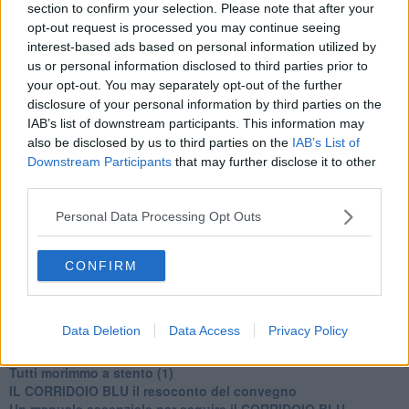
section to confirm your selection. Please note that after your
opt-out request is processed you may continue seeing
interest-based ads based on personal information utilized by
us or personal information disclosed to third parties prior to
your opt-out. You may separately opt-out of the further
disclosure of your personal information by third parties on the
Se vuoi leggere le notizie principali della Toscana iscriviti alla
IAB’s list of downstream participants. This information may
Newsletter QUInews - ToscanaMedia.
Arriva gratis tutti i giorni
also be disclosed by us to third parties on the
IAB’s List of
alle 20:00 direttamente nella tua casella di posta.
Downstream Participants
that may further disclose it to other
Basta cliccare
QUI
third parties.
Ti potrebbe interessare anche:
Personal Data Processing Opt Outs
Articoli dal Blog “Disincantato” di Adolfo Santoro
​Linee guida per organizzare il civismo della complessità
CONFIRM
​Il ripristino della natura secondo la legge e l’impegno dei
Cittadini
Il nesso tra cambiamenti climatici e salute umana
Data Deletion
Data Access
Privacy Policy
Tutti morimmo a stento (3)
Tutti morimmo a stento (2)
​Tutti morimmo a stento (1)
IL CORRIDOIO BLU il resoconto del convegno
Un manuale essenziale per seguire il CORRIDOIO BLU