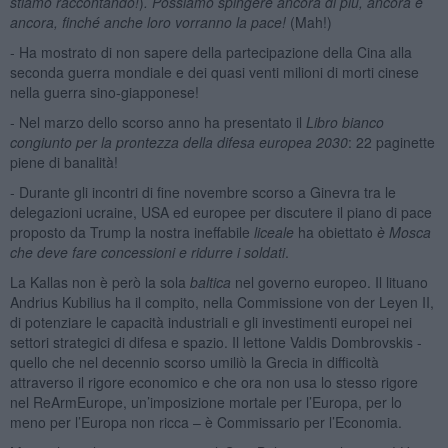
stiamo raccontando!
)
. Possiamo spingere ancora di più, ancora e
ancora, finché anche loro vorranno la pace!
(Mah!)
- Ha mostrato di non sapere della partecipazione della Cina alla
seconda guerra mondiale e dei quasi venti milioni di morti cinese
nella guerra sino-giapponese!
- Nel marzo dello scorso anno ha presentato il
Libro bianco
congiunto per la prontezza della difesa europea 2030
: 22 paginette
piene di banalità!
- Durante gli incontri di fine novembre scorso a Ginevra tra le
delegazioni ucraine, USA ed europee per discutere il piano di pace
proposto da Trump la nostra ineffabile
liceale
ha obiettato
è Mosca
che deve fare concessioni e ridurre i soldati
.
La Kallas non è però la sola
baltica
nel governo europeo. Il lituano
Andrius Kubilius ha il compito, nella Commissione von der Leyen II,
di potenziare le capacità industriali e gli investimenti europei nei
settori strategici di difesa e spazio. Il lettone Valdis Dombrovskis -
quello che nel decennio scorso umiliò la Grecia in difficoltà
attraverso il rigore economico e che ora non usa lo stesso rigore
nel ReArmEurope, un’imposizione mortale per l’Europa, per lo
meno per l’Europa non ricca – è Commissario per l’Economia.