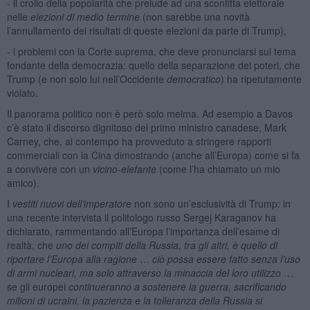
- il crollo della popolarità che prelude ad una sconfitta elettorale
nelle
elezioni di medio termine
(non sarebbe una novità
l’annullamento dei risultati di queste elezioni da parte di Trump),
- i problemi con la Corte suprema, che deve pronunciarsi sul tema
fondante della democrazia: quello della separazione dei poteri, che
Trump (e non solo lui nell’Occidente
democratico
) ha ripetutamente
violato.
Il panorama politico non è però solo melma. Ad esempio a Davos
c’è stato il discorso dignitoso del primo ministro canadese, Mark
Carney, che, al contempo ha provveduto a stringere rapporti
commerciali con la Cina dimostrando (anche all’Europa) come si fa
a convivere con un
vicino-elefante
(come l’ha chiamato un mio
amico).
I
vestiti nuovi dell’imperatore
non sono un’esclusività di Trump: in
una recente intervista il politologo russo Sergej Karaganov ha
dichiarato, rammentando all’Europa l’importanza dell’esame di
realtà, che
uno dei compiti della Russia, tra gli altri, è quello di
riportare l’Europa alla ragione
…
ciò possa essere fatto senza l’uso
di armi nucleari, ma solo attraverso la minaccia del loro utilizzo
…
se gli europei
continueranno a sostenere la guerra, sacrificando
milioni di ucraini, la pazienza e la tolleranza della Russia si