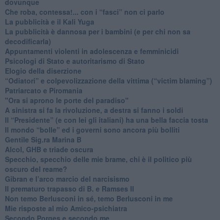
dovunque
​Che roba, contessa!... con i “fasci” non ci parlo
La pubblicità e il Kali Yuga
​La pubblicità è dannosa per i bambini (e per chi non sa
decodificarla)
​Appuntamenti violenti in adolescenza e femminicidi
​Psicologi di Stato e autoritarismo di Stato
Elogio della diserzione
“Odiatori” e colpevolizzazione della vittima (“victim blaming”)
​Patriarcato e Piromania
"Ora si aprono le porte del paradiso"
​A sinistra si fa la rivoluzione, a destra si fanno i soldi
​Il “Presidente” (e con lei gli italiani) ha una bella faccia tosta
​Il mondo “bolle” ed i governi sono ancora più bolliti
​Gentile Sig.ra Marina B
​Alcol, GHB e triade oscura
​Specchio, specchio delle mie brame, chi è il politico più
oscuro del reame?
​Gibran e l’arco marcio del narcisismo
​Il prematuro trapasso di B. e Ramses II
​Non temo Berlusconi in sé, temo Berlusconi in me
​Mie risposte al mio Amico-psichiatra
​Secondo Porges e secondo me