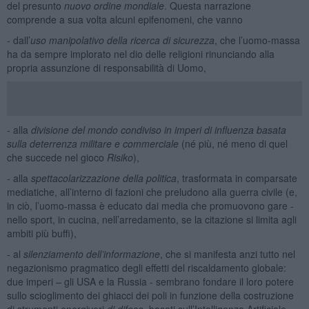
del presunto
nuovo ordine mondiale
. Questa narrazione
comprende a sua volta alcuni epifenomeni, che vanno
- dall’
uso manipolativo della ricerca di sicurezza
, che l’uomo-massa
ha da sempre implorato nel dio delle religioni rinunciando alla
propria assunzione di responsabilità di Uomo,
- alla
divisione del mondo condiviso in imperi di influenza basata
sulla deterrenza militare e commerciale
(né più, né meno di quel
che succede nel gioco
Risiko
),
- alla
spettacolarizzazione della politica
, trasformata in comparsate
mediatiche, all’interno di fazioni che preludono alla guerra civile (e,
in ciò, l’uomo-massa è educato dai media che promuovono gare -
nello sport, in cucina, nell’arredamento, se la citazione si limita agli
ambiti più buffi),
- al
silenziamento dell’informazione
, che si manifesta anzi tutto nel
negazionismo pragmatico degli effetti del riscaldamento globale:
due imperi – gli USA e la Russia - sembrano fondare il loro potere
sullo scioglimento dei ghiacci dei poli in funzione della costruzione
di strumenti energivori
di difesa
, basati sull’Intelligenza Artificiale,