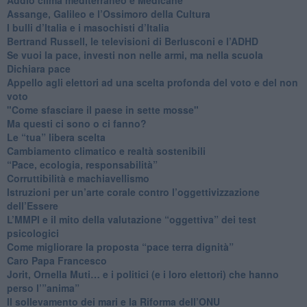
​Assange, Galileo e l’Ossimoro della Cultura
​I bulli d’Italia e i masochisti d’Italia
​Bertrand Russell, le televisioni di Berlusconi e l’ADHD
​Se vuoi la pace, investi non nelle armi, ma nella scuola
​Dichiara pace
​Appello agli elettori ad una scelta profonda del voto e del non
voto
"Come sfasciare il paese in sette mosse"
​Ma questi ci sono o ci fanno?
​Le “tua” libera scelta
Cambiamento climatico e realtà sostenibili
“Pace, ecologia, responsabilità”
​Corruttibilità e machiavellismo
Istruzioni per un’arte corale contro l’oggettivizzazione
dell’Essere
​L’MMPI e il mito della valutazione “oggettiva” dei test
psicologici
Come migliorare la proposta “pace terra dignità”
Caro Papa Francesco
​Jorit, Ornella Muti… e i politici (e i loro elettori) che hanno
perso l’”anima”
​Il sollevamento dei mari e la Riforma dell’ONU