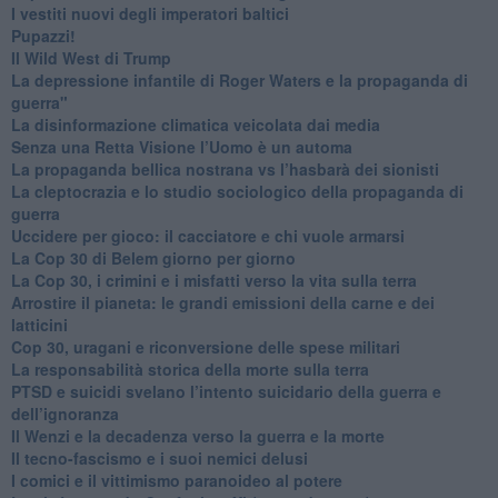
​I vestiti nuovi degli imperatori baltici
​Pupazzi!
​Il Wild West di Trump
​La depressione infantile di Roger Waters e la propaganda di
guerra"
​La disinformazione climatica veicolata dai media
Senza una Retta Visione l’Uomo è un automa
​La propaganda bellica nostrana vs l’hasbarà dei sionisti
​La cleptocrazia e lo studio sociologico della propaganda di
guerra
​Uccidere per gioco: il cacciatore e chi vuole armarsi
​La Cop 30 di Belem giorno per giorno
La Cop 30, i crimini e i misfatti verso la vita sulla terra
Arrostire il pianeta: le grandi emissioni della carne e dei
latticini
​Cop 30, uragani e riconversione delle spese militari
La responsabilità storica della morte sulla terra
PTSD e suicidi svelano l’intento suicidario della guerra e
dell’ignoranza
Il Wenzi e la decadenza verso la guerra e la morte
​Il tecno-fascismo e i suoi nemici delusi
​I comici e il vittimismo paranoideo al potere