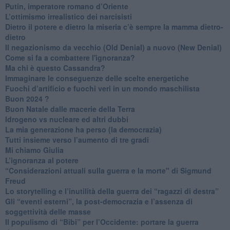
Putin, imperatore romano d’Oriente
​L’ottimismo irrealistico dei narcisisti
​Dietro il potere e dietro la miseria c’è sempre la mamma dietro-
dietro
Il negazionismo da vecchio (Old Denial) a nuovo (New Denial)
Come si fa a combattere l'ignoranza?
Ma chi è questo Cassandra?
Immaginare le conseguenze delle scelte energetiche
​Fuochi d’artificio e fuochi veri in un mondo maschilista
Buon 2024 ?
​Buon Natale dalle macerie della Terra
​Idrogeno vs nucleare ed altri dubbi
​La mia generazione ha perso (la democrazia)
​Tutti insieme verso l’aumento di tre gradi
Mi chiamo Giulia
L’ignoranza al potere
​“Considerazioni attuali sulla guerra e la morte" di Sigmund
Freud
​Lo storytelling e l’inutilità della guerra dei “ragazzi di destra”
​Gli “eventi esterni”, la post-democrazia e l’assenza di
soggettività delle masse
​Il populismo di “Bibi” per l’Occidente: portare la guerra