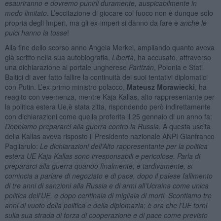
esauriranno e dovremo punirli duramente, auspicabilmente in
modo limitato
. L’eccitazione di giocare col fuoco non è dunque solo
propria degli Imperi, ma gli ex-imperi si danno da fare e
anche le
pulci hanno la tosse
!
Alla fine dello scorso anno Angela Merkel, ampliando quanto aveva
già scritto nella sua autobiografia,
Libertà
, ha accusato, attraverso
una dichiarazione al portale ungherese
Partizán
, Polonia e Stati
Baltici di aver fatto fallire la continuità dei suoi tentativi diplomatici
con Putin. L’ex-primo ministro polacco,
Mateusz Morawiecki
, ha
reagito con veemenza, mentre Kaja Kallas, alto rappresentante per
la politica estera Ue,è stata zitta, rispondendo però indirettamente
con dichiarazioni come quella proferita il 25 gennaio di un anno fa:
Dobbiamo prepararci alla guerra contro la Russia
. A questa uscita
della Kallas aveva risposto il Presidente nazionale ANPI Gianfranco
Pagliarulo:
Le dichiarazioni dell’Alto rappresentante per la politica
estera UE Kaja Kallas sono irresponsabili e pericolose. Parla di
prepararci alla guerra quando finalmente, e tardivamente, si
comincia a parlare di negoziato e di pace, dopo il palese fallimento
di tre anni di sanzioni alla Russia e di armi all’Ucraina come unica
politica dell’UE, e dopo centinaia di migliaia di morti. Scontiamo tre
anni di vuoto della politica e della diplomazia; è ora che l’UE torni
sulla sua strada di forza di cooperazione e di pace come previsto