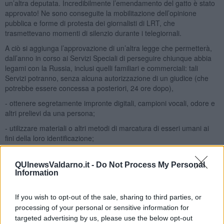
un’altra deputata. Incredibilmente l’emendamento del gatto è stato
approvato! Ne sono conseguite la mobilitazione dell’opinione
pubblica e forme di protesta dei giornalisti di LRT, che
trasmettevano momenti di silenzio durante i telegiornali.
A ciò si aggiunga l’approvazione di un’altra legge che permetterà,
dall’anno in corso ai Servizi Speciali di perseguire chiunque abbia
legami con la Russia, inclusi quelli familiari e commerciali: tali
Servizi potranno, senza alcuna autorizzazione di un giudice (che
potrebbe essere concessa a posteriori, 24 ore dopo),
- ottenere segretamente impronte digitali, campioni vocali, odore e
altri prelievi da una persona;
- utilizzare materiali o altri metodi di marcatura di esseri umani ai
fini della loro identificazione;
- acquisire equipaggiamento speciale, esplosivi e materiali esplosivi
oltre alle armi d’ordinanza.
QUInewsValdarno.it -
Do Not Process My Personal
Information
Ciò conferma che lo stato di guerra cronico logora … e non solo
l’economia!
If you wish to opt-out of the sale, sharing to third parties, or
Analizzerò la prossima volta altre forme di
Panopticon digitale
.
processing of your personal or sensitive information for
Adolfo Santoro
targeted advertising by us, please use the below opt-out