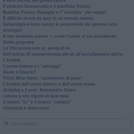
​Il violento Dostoevskij e il pacifista Tolstòj
​Buddha, Franco Basaglia e l’”ecocidio” dei negazi
​È difficile vivere da sani in un mondo malato
Solastalgia e lotta contro le prepotenze dei governi anti-
ecologici
​A mio modesto parere 1: come l’uomo si sta suicidando
​Umile proposta
​La Vita scorre con te, senza di te
​Dall’istinto di sopravvivenza del sé all’annullamento dell'io
L'avidità
​L’uomo bianco e i “selvaggi”
​Avere o Essere?
​Thich Nhat Hanh, “costruttore di pace“
​L’eredità dell’uomo bianco e dell’uomo rosso
Al-Hallaj e il prof. Alessandro Orsini
​Lettera a mio nipote di due mesi
​Il nostro “Io” è il nostro “nemico”
​Chiarezza e disincanto