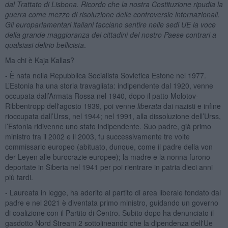
dal Trattato di Lisbona. Ricordo che la nostra Costituzione ripudia la
guerra come mezzo di risoluzione delle controversie internazionali.
Gli europarlamentari italiani facciano sentire nelle sedi UE la voce
della grande maggioranza dei cittadini del nostro Paese contrari a
qualsiasi delirio bellicista
.
Ma chi è Kaja Kallas?
- È nata nella Repubblica Socialista Sovietica Estone nel 1977.
L’Estonia ha una storia travagliata: indipendente dal 1920, venne
occupata dall’Armata Rossa nel 1940, dopo il patto Molotov-
Ribbentropp dell'agosto 1939, poi venne
liberata
dai nazisti e infine
rioccupata dall’Urss, nel 1944; nel 1991, alla dissoluzione dell’Urss,
l’Estonia ridivenne uno stato indipendente. Suo padre, già primo
ministro tra il 2002 e il 2003, fu successivamente tre volte
commissario europeo (abituato, dunque, come il padre della von
der Leyen alle burocrazie europee); la madre e la nonna furono
deportate in Siberia nel 1941 per poi rientrare in patria dieci anni
più tardi.
- Laureata in legge, ha aderito al partito di area liberale fondato dal
padre e nel 2021 è diventata primo ministro, guidando un governo
di coalizione con il Partito di Centro. Subito dopo ha denunciato il
gasdotto Nord Stream 2 sottolineando che la dipendenza dell'Ue