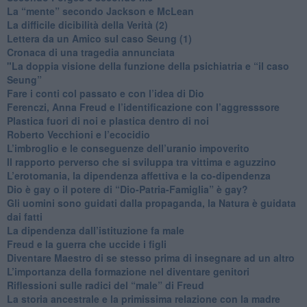
​La “mente” secondo Jackson e McLean
La difficile dicibilità della Verità (2)
​Lettera da un Amico sul caso Seung (1)
​Cronaca di una tragedia annunciata
"​La doppia visione della funzione della psichiatria e “il caso
Seung”
​Fare i conti col passato e con l’idea di Dio
​Ferenczi, Anna Freud e l’identificazione con l’aggresssore
Plastica fuori di noi e plastica dentro di noi
​Roberto Vecchioni e l’ecocidio
​L’imbroglio e le conseguenze dell’uranio impoverito
​Il rapporto perverso che si sviluppa tra vittima e aguzzino
L’erotomania, la dipendenza affettiva e la co-dipendenza
​Dio è gay o il potere di “Dio-Patria-Famiglia” è gay?
​Gli uomini sono guidati dalla propaganda, la Natura è guidata
dai fatti
La dipendenza dall’istituzione fa male
​Freud e la guerra che uccide i figli
​Diventare Maestro di se stesso prima di insegnare ad un altro
L’importanza della formazione nel diventare genitori
Riflessioni sulle radici del “male” di Freud
​La storia ancestrale e la primissima relazione con la madre