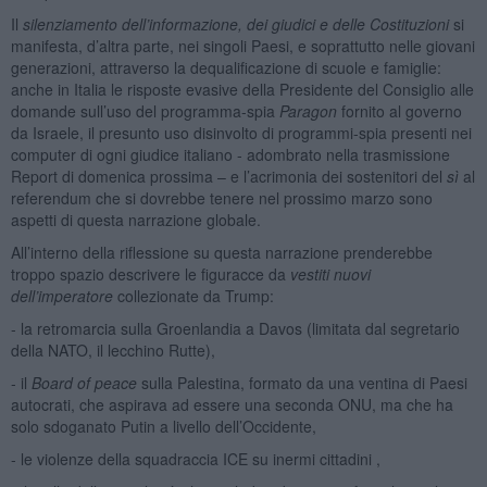
Il
silenziamento dell’informazione, dei giudici e delle Costituzioni
si
manifesta, d’altra parte, nei singoli Paesi, e soprattutto nelle giovani
generazioni, attraverso la dequalificazione di scuole e famiglie:
anche in Italia le risposte evasive della Presidente del Consiglio alle
domande sull’uso del programma-spia
Paragon
fornito al governo
da Israele, il presunto uso disinvolto di programmi-spia presenti nei
computer di ogni giudice italiano - adombrato nella trasmissione
Report di domenica prossima – e l’acrimonia dei sostenitori del
sì
al
referendum che si dovrebbe tenere nel prossimo marzo sono
aspetti di questa narrazione globale.
All’interno della riflessione su questa narrazione prenderebbe
troppo spazio descrivere le figuracce da
vestiti nuovi
dell’imperatore
collezionate da Trump:
- la retromarcia sulla Groenlandia a Davos (limitata dal segretario
della NATO, il lecchino Rutte),
- il
Board of peace
sulla Palestina, formato da una ventina di Paesi
autocrati, che aspirava ad essere una seconda ONU, ma che ha
solo sdoganato Putin a livello dell’Occidente,
- le violenze della squadraccia ICE su inermi cittadini ,