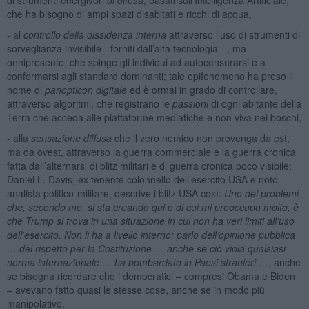
che ha bisogno di ampi spazi disabitati e ricchi di acqua,
- al
controllo della dissidenza interna
attraverso l’uso di strumenti di
sorveglianza invisibile - forniti dall’alta tecnologia - , ma
onnipresente, che spinge gli individui ad autocensurarsi e a
conformarsi agli standard dominanti; tale epifenomeno ha preso il
nome di
panopticon digitale
ed è ormai in grado di controllare,
attraverso algoritmi, che registrano le
passioni
di ogni abitante della
Terra che acceda alle piattaforme mediatiche e non viva nei boschi,
- alla
sensazione diffusa
che il vero nemico non provenga da est,
ma da ovest, attraverso la guerra commerciale e la guerra cronica
fatta dall’alternarsi di blitz militari e di guerra cronica poco visibile;
Daniel L. Davis, ex tenente colonnello dell’esercito USA e noto
analista politico-militare, descrive i blitz USA così:
Uno dei problemi
che, secondo me, si sta creando qui e di cui mi preoccupo molto, è
che Trump si trova in una situazione in cui non ha veri limiti all’uso
dell’esercito
.
Non li ha a livello interno: parlo dell’opinione pubblica
… del rispetto per la Costituzione … anche se ciò viola qualsiasi
norma internazionale … ha bombardato in Paesi stranieri …
, anche
se bisogna ricordare che i democratici – compresi Obama e Biden
– avevano fatto quasi le stesse cose, anche se in modo più
manipolativo.