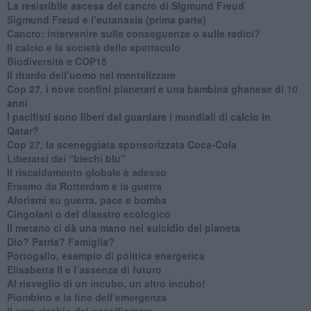
​La resistibile ascesa del cancro di Sigmund Freud
Sigmund Freud e l’eutanasia (prima parte)
Cancro: intervenire sulle conseguenze o sulle radici?
​Il calcio e la società dello spettacolo
Biodiversità e COP15
​Il ritardo dell’uomo nel mentalizzare
​Cop 27, i nove confini planetari e una bambina ghanese di 10
anni
​I pacifisti sono liberi dal guardare i mondiali di calcio in
Qatar?
​Cop 27, la sceneggiata sponsorizzata Coca-Cola
​Liberarsi dei “biechi blu”
Il riscaldamento globale è adesso
​Erasmo da Rotterdam e la guerra
​Aforismi su guerra, pace e bomba
Cingolani o del disastro ecologico
​Il metano ci dà una mano nel suicidio del pianeta
​Dio? Patria? Famiglia?
Portogallo, esempio di politica energetica
​Elisabetta II e l’assenza di futuro
Al risveglio di un incubo, un altro incubo!
​Piombino e la fine dell’emergenza
​Il vero rischio del gassificatore