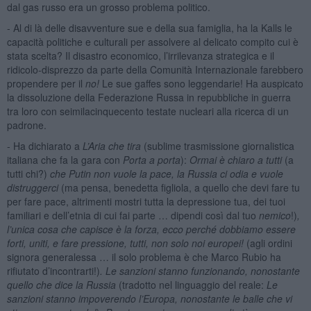
dal gas russo era un grosso problema politico.
- Al di là delle disavventure sue e della sua famiglia, ha la Kalls le
capacità politiche e culturali per assolvere al delicato compito cui è
stata scelta? Il disastro economico, l’irrilevanza strategica e il
ridicolo-disprezzo da parte della Comunità Internazionale farebbero
propendere per il
no!
Le sue gaffes sono leggendarie! Ha auspicato
la dissoluzione della Federazione Russa in repubbliche in guerra
tra loro con seimilacinquecento testate nucleari alla ricerca di un
padrone.
- Ha dichiarato a
L’Aria che tira
(sublime trasmissione giornalistica
italiana che fa la gara con
Porta a porta
):
Ormai è chiaro a tutti
(a
tutti chi?)
che Putin non vuole la pace, la Russia ci odia e vuole
distruggerci
(ma pensa, benedetta figliola, a quello che devi fare tu
per fare pace, altrimenti mostri tutta la depressione tua, dei tuoi
familiari e dell’etnia di cui fai parte … dipendi così dal tuo
nemico
!)
,
l’unica cosa che capisce è la forza, ecco perché dobbiamo essere
forti, uniti, e fare pressione, tutti, non solo noi europei!
(agli ordini
signora generalessa … il solo problema è che Marco Rubio ha
rifiutato d’incontrarti!)
. Le sanzioni stanno funzionando, nonostante
quello che dice la Russia
(tradotto nel linguaggio del reale:
Le
sanzioni stanno impoverendo l’Europa, nonostante le balle che vi