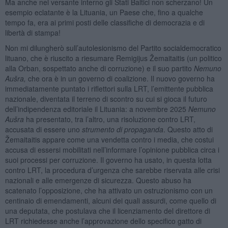
Ma anche nel versante interno gli Stati Baltici non scherzano! Un
esempio eclatante è la Lituania, un Paese che, fino a qualche
tempo fa, era ai primi posti delle classifiche di democrazia e di
libertà di stampa!
Non mi dilungherò sull’autolesionismo del Partito socialdemocratico
lituano, che è riuscito a riesumare Remigijus Žemaitaitis (un politico
alla Orban, sospettato anche di corruzione) e il suo partito
Nemuno
Aušra,
che ora è in un governo di coalizione. Il nuovo governo ha
immediatamente puntato i riflettori sulla LRT, l’emittente pubblica
nazionale, diventata il terreno di scontro su cui si gioca il futuro
dell’indipendenza editoriale il Lituania: a novembre 2025
Nemuno
Aušra
ha presentato, tra l’altro, una risoluzione contro LRT,
accusata di essere uno
strumento di propaganda
. Questo atto di
Žemaitaitis appare come una vendetta contro i media, che costui
accusa di essersi mobilitati nell’informare l’opinione pubblica circa i
suoi processi per corruzione. Il governo ha usato, in questa lotta
contro LRT, la procedura d’urgenza che sarebbe riservata alle crisi
nazionali e alle emergenze di sicurezza. Questo abuso ha
scatenato l’opposizione, che ha attivato un ostruzionismo con un
centinaio di emendamenti, alcuni dei quali assurdi, come quello di
una deputata, che postulava che il licenziamento del direttore di
LRT richiedesse anche l’approvazione dello specifico gatto di