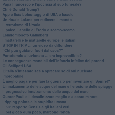
Papa Francesco e l’ipocrisia al suo funerale?
​Chi è Donald Trump?
App e lista boicottaggio di USA e Israele
​Un rituale Lakota per redimere il mondo
Il terrorismo di Ursula
​Il palco, l’anello di Frodo e scemo-scemo
Esimio filosofo Galimberti
​I mattarelli e le mattarelle europei e italiani
​STRIP IN TRIP … un video da diffondere
"Chi può guidarci fuori dal caos?"
​Portoferraio alluvionata … era imprevedibile?
Le conseguenze mondiali dell’infanzia infelice dei potenti
​Gli Scilipoti USA
L’Italia s’intestardisce a sprecare soldi sul nucleare
improbabile
È meglio pagare per fare la guerra o per inventare gli Spinrel?
​L’innalzamento delle acque del mare e l’erosione delle spiagge
​Il progressivo innalzamento delle acque del mare
​Gunter Pauli e il desalinizzare meglio e a costo minore
I tipping points e la stupidità umana
​Il 58° rapporto Censis e gli italiani veri
​Il bel gioco dura poco, marcondirondà