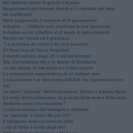
Noi abbiamo perso la guerra e la pace
Suggerimenti per Hannah Arendt e La banalità del male
​Gli indifferenti
Parte zoppicando il nucleare di IV generazione
​Indagine … l’italiano vero confessa la sua innocenza
Indagine su un cittadino al di sopra di ogni sospetto
Notizie tra l'orrore ed il grottesco
"La protervia dei ricchi e dei loro servitori"
S’i fossi foco di Cecco Angiolieri
​Il mondo salvato dagli elfi e dai mutaforma?
Gru (Cattivissimo me) e lo Spirito di Goebbels
​La mal-destra, la mal-sinistra e il mal-tecnico
​La venerazione masochistica di un italiano vero
​L’eco-nazismo e le idee-forma dell’800 che sopravvivono in
noi
​Le radici “culturali” dell’ecofascismo, Nordio e Kamala Harris
Le radici dell’ecofascismo: la purezza della terra e della razza
Andiamo verso l’ecofascismo?
I costi economici dell’emergenza climatica
​La “pacchia” è finita! Ma per chi?
​Il fallimento della convivenza civile
​I vizi di Hitler e quelli degli altri
Addio clima mediterraneo e Medicane