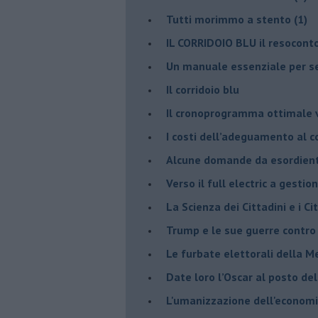
​Tutti morimmo a stento (1)
IL CORRIDOIO BLU il resocont
Un manuale essenziale per s
Il corridoio blu
​Il cronoprogramma ottimale ve
​I costi dell’adeguamento al c
Alcune domande da esordiente 
Verso il full electric a gestio
​La Scienza dei Cittadini e i Cit
Trump e le sue guerre contro i
​Le furbate elettorali della M
​Date loro l’Oscar al posto de
L'umanizzazione dell'economia