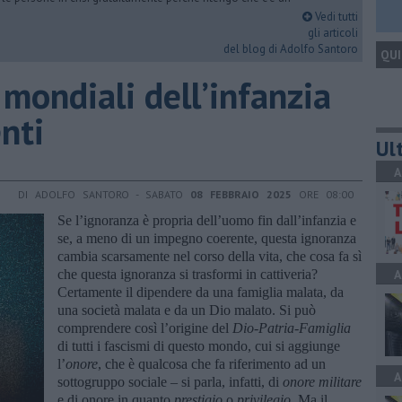
Vedi tutti
gli articoli
del blog di Adolfo Santoro
QUI
mondiali dell’infanzia
enti
Ult
A
DI ADOLFO SANTORO - SABATO
08 FEBBRAIO 2025
ORE 08:00
Se l’ignoranza è propria dell’uomo fin dall’infanzia e
se, a meno di un impegno coerente, questa ignoranza
cambia scarsamente nel corso della vita, che cosa fa sì
che questa ignoranza si trasformi in cattiveria?
A
Certamente il dipendere da una famiglia malata, da
una società malata e da un Dio malato. Si può
comprendere così l’origine del
Dio-Patria-Famiglia
di tutti i fascismi di questo mondo, cui si aggiunge
l’
onore
, che è qualcosa che fa riferimento ad un
A
sottogruppo sociale – si parla, infatti, di
onore militare
e di onore in quanto
prestigio
o
privilegio
. Ma il