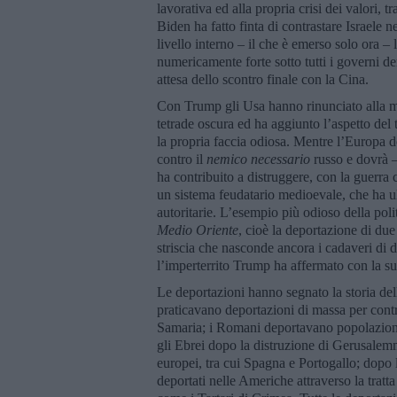
lavorativa ed alla propria crisi dei valori, tr
Biden ha fatto finta di contrastare Israele n
livello interno – il che è emerso solo ora –
numericamente forte sotto tutti i governi de
attesa dello scontro finale con la Cina.
Con Trump gli Usa hanno rinunciato alla ma
tetrade oscura ed ha aggiunto l’aspetto del
la propria faccia odiosa. Mentre l’Europa d
contro il
nemico necessario
russo e dovrà –
ha contribuito a distruggere, con la guerra
un sistema feudatario medioevale, che ha ul
autoritarie. L’esempio più odioso della pol
Medio Oriente
, cioè la deportazione di due 
striscia che nasconde ancora i cadaveri di d
l’imperterrito Trump ha affermato con la s
Le deportazioni hanno segnato la storia dell
praticavano deportazioni di massa per contr
Samaria; i Romani deportavano popolazioni 
gli Ebrei dopo la distruzione di Gerusalem
europei, tra cui Spagna e Portogallo; dopo 
deportati nelle Americhe attraverso la tratta