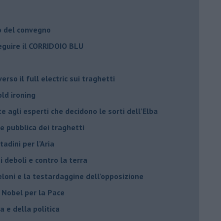
o del convegno
eguire il CORRIDOIO BLU
rso il full electric sui traghetti
old ironing
agli esperti che decidono le sorti dell’Elba
ne pubblica dei traghetti​
tadini per l’Aria
 deboli e contro la terra
eloni e la testardaggine dell’opposizione
l Nobel per la Pace
 e della politica