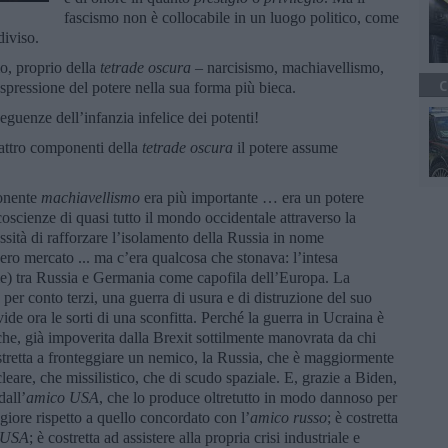
fascismo non è collocabile in un luogo politico, come
diviso.
o, proprio della
tetrade oscura
– narcisismo, machiavellismo,
C
 espressione del potere nella sua forma più bieca.
eguenze dell’infanzia infelice dei potenti!
uattro componenti della
tetrade oscura
il potere assume
onente
machiavellismo
era più importante … era un potere
coscienze di quasi tutto il mondo occidentale attraverso la
sità di rafforzare l’isolamento della Russia in nome
ero mercato ... ma c’era qualcosa che stonava: l’intesa
ime) tra Russia e Germania come capofila dell’Europa. La
 per conto terzi, una guerra di usura e di distruzione del suo
ide ora le sorti di una sconfitta. Perché la guerra in Ucraina è
 che, già impoverita dalla Brexit sottilmente manovrata da chi
stretta a fronteggiare un nemico, la Russia, che è maggiormente
leare, che missilistico, che di scudo spaziale. E, grazie a Biden,
dall’
amico USA
, che lo produce oltretutto in modo dannoso per
giore rispetto a quello concordato con l’
amico russo
; è costretta
 USA
; è costretta ad assistere alla propria crisi industriale e