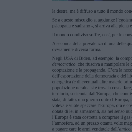
la destra, ma è diffuso a tutto il mondo con
Se a questo miscuglio si aggiunge l’egoism
psicopatia e sadismo -, si arriva alla piena
Il mondo condiviso soffre, così, per le cons
A seconda della prevalenza di una delle q
ovviamente diversa forma.
Negli USA di Biden, ad esempio, la comp
democratico
, che riusciva a manipolare le 
cooptazione e la propaganda. C’era la neces
dell’esportazione della democrazia e del lib
energetica (e di eventuali altre materie pr
popolazione ucraina si è trovata così a fare,
territorio, sostenuta dall’Europa, che condiv
stata, di fatto, una guerra contro l’Europa,
voleva e vuole spaccare l’Europa, ora è co
dotata di lei in armamenti, sia nel senso nuc
l’Europa è stata costretta a comprare il gas 
l’atmosfera, ad un prezzo ottanta volte mag
a pagare care le armi vendutele dall’
amico