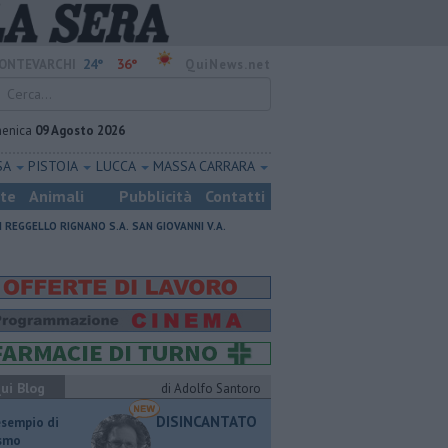
24°
36°
ONTEVARCHI
QuiNews.net
enica
09 Agosto 2026
SA
PISTOIA
LUCCA
MASSA CARRARA
ste
Animali
Pubblicità
Contatti
I
REGGELLO
RIGNANO S.A.
SAN GIOVANNI V.A.
ui Blog
di Adolfo Santoro
DISINCANTATO
esempio di
ismo