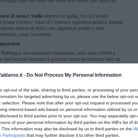
oni degli Ebrei nel corso dei secoli non hanno fatto altro che
zioni di massa
: Stalin
deportò nei gulag, tra cui i kulaki
e (come Ceceni e Tatari di Crimea) e oppositori politici; durante
arono milioni di ebrei, rom, oppositori politici e altre
sterminio, come Auschwitz.
iguardato
di Rohingya, una minoranza musulmana, sono stati costretti a
e dell’esercito birmano; il governo cinese ha internato oltre un
ne nello Xinjiang in campi di rieducazione; milioni di siriani e
sa della guerra civile e dell’occupazione dello Stato Islamico;
ldarno.it -
Do Not Process My Personal Information
da parte di Israele avvenne la
catastrofe
(
nakba
in arabo), per cui
e, mentre circa 750 000 fuggirono e trovarono rifugio in
to opt-out of the sale, sharing to third parties, or processing of your per
dania, in Libano, in Siria e in Iraq; i palestinesi vedono nella
formation for targeted advertising by us, please use the below opt-out s
ntativo di premere soprattutto sulla collaborazionista Arabia
r selection. Please note that after your opt-out request is processed y
eing interest-based ads based on personal information utilized by us or
ie verso i migranti.
disclosed to third parties prior to your opt-out. You may separately opt-
losure of your personal information by third parties on the IAB’s list of
 la deresponsabilizzazione di governi negazionisti del cambiamento
. This information may also be disclosed by us to third parties on the
IA
 l’Artide ha registrato un aumento significativo delle temperature
Participants
that may further disclose it to other third parties.
ica
) con un trend quattro volte più veloce rispetto alla media