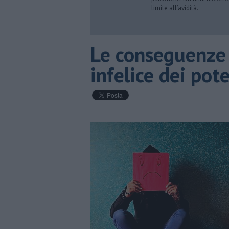
limite all’avidità.
Le conseguenze 
infelice dei pot