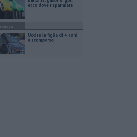
​Benzina, gasolio, gpl,
ecco dove risparmiare
ronaca
Uccise la figlia di 4 anni,
è scomparso