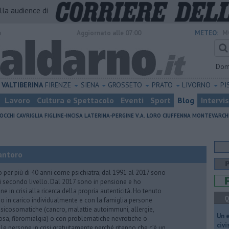
alla audience di
o
Aggiornato alle 07:00
METEO:
M
Dom
VALTIBERINA
FIRENZE
SIENA
GROSSETO
PRATO
LIVORNO
PI
Lavoro
Cultura e Spettacolo
Eventi
Sport
Blog
Intervi
OCCHI
CAVRIGLIA
FIGLINE-INCISA
LATERINA-PERGINE V.A.
LORO CIUFFENNA
MONTEVARCH
antoro
o per più di 40 anni come psichiatra; dal 1991 al 2017 sono
di secondo livello. Dal 2017 sono in pensione e ho
e in crisi alla ricerca della propria autenticità. Ho tenuto
Q
o in carico individualmente e con la famiglia persone
icosomatiche (cancro, malattie autoimmuni, allergie,
​Un 
iosa, fibromialgia) o con problematiche nevrotiche o
civ
 le persone in crisi gratuitamente perché ritengo che c’è un