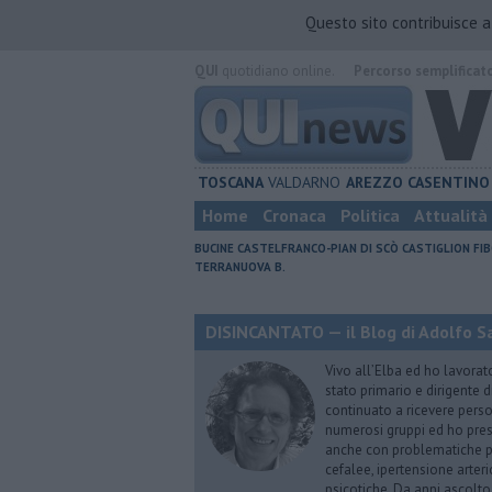
Questo sito contribuisce 
QUI
quotidiano online.
Percorso semplificat
TOSCANA
VALDARNO
AREZZO
CASENTINO
Home
Cronaca
Politica
Attualità
BUCINE
CASTELFRANCO-PIAN DI SCÒ
CASTIGLION FIB
TERRANUOVA B.
DISINCANTATO — il Blog di Adolfo S
Vivo all’Elba ed ho lavorat
stato primario e dirigente 
continuato a ricevere person
numerosi gruppi ed ho pres
anche con problematiche ps
cefalee, ipertensione arter
psicotiche. Da anni ascolto