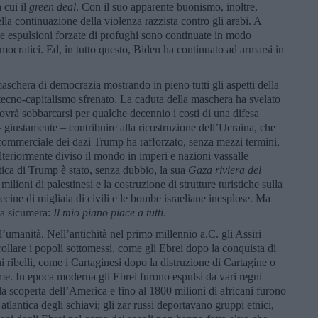
a cui il
green deal
. Con il suo apparente buonismo, inoltre,
ella continuazione della violenza razzista contro gli arabi. A
 le espulsioni forzate di profughi sono continuate in modo
mocratici. Ed, in tutto questo, Biden ha continuato ad armarsi in
schera di democrazia mostrando in pieno tutti gli aspetti della
 tecno-capitalismo sfrenato. La caduta della maschera ha svelato
ovrà sobbarcarsi per qualche decennio i costi di una difesa
 giustamente – contribuire alla ricostruzione dell’Ucraina, che
 commerciale dei dazi Trump ha rafforzato, senza mezzi termini,
teriormente diviso il mondo in imperi e nazioni vassalle
itica di Trump è stato, senza dubbio, la sua
Gaza riviera del
milioni di palestinesi e la costruzione di strutture turistiche sulla
ecine di migliaia di civili e le bombe israeliane inesplose. Ma
ua sicumera:
Il mio piano piace a tutti
.
’umanità. Nell’antichità nel primo millennio a.C. gli Assiri
ollare i popoli sottomessi, come gli Ebrei dopo la conquista di
ribelli, come i Cartaginesi dopo la distruzione di Cartagine o
me. In epoca moderna gli Ebrei furono espulsi da vari regni
la scoperta dell’America e fino al 1800 milioni di africani furono
 atlantica degli schiavi; gli zar russi deportavano gruppi etnici,