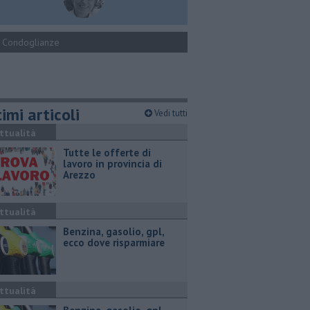
Condoglianze
imi articoli
Vedi tutti
ttualità
​Tutte le offerte di
lavoro in provincia di
Arezzo
ttualità
​Benzina, gasolio, gpl,
ecco dove risparmiare
ttualità