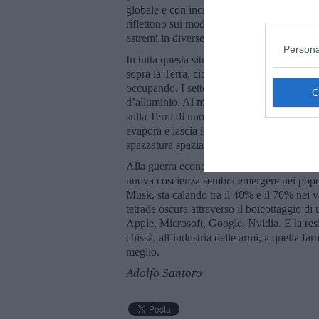
globale e con incrementi fino a 20°C sopra 
riflettono sui modelli climatici a latitudin
estremi in diverse parti del mondo.
Persona
In tutta questa situazione il compare di Tr
sopra la Terra, cioè di qualcosa che dovr
occupando. I settemila satelliti Starlink, d
d’alluminio. Al momento del lancio di uno S
sulla Terra di uno Starlink (ne rientrano 120 
evapora e lascia le scorie nello spazio. E 
spazzatura spaziale.
Alla guerra economica inaugurata da Trump
nuova coscienza sembra emergere nei popol
Musk, sta calando tra il 40% e il 70% nei va
tetrade oscura attraverso il boicottaggio d
Apple, Microsoft, Google, Nvidia. E la resis
chissà, all’industria delle armi, a quella fa
meglio.
Adolfo Santoro