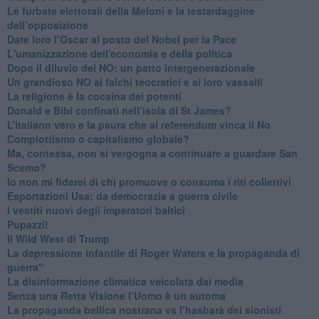
​Le furbate elettorali della Meloni e la testardaggine
dell’opposizione
​Date loro l’Oscar al posto del Nobel per la Pace
L'umanizzazione dell'economia e della politica
​Dopo il diluvio dei NO: un patto intergenerazionale
​Un grandioso NO ai falchi teocratici e ai loro vassalli
La religione è la cocaina dei potenti
Donald e Bibi confinati nell’isola di St James?
L’italiano vero e la paura che al referendum vinca il No
​Complottismo o capitalismo globale?
​Ma, contessa, non si vergogna a continuare a guardare San
Scemo?
​Io non mi fiderei di chi promuove o consuma i riti collettivi
Esportazioni Usa: da democrazia a guerra civile
​I vestiti nuovi degli imperatori baltici
​Pupazzi!
​Il Wild West di Trump
​La depressione infantile di Roger Waters e la propaganda di
guerra"
​La disinformazione climatica veicolata dai media
Senza una Retta Visione l’Uomo è un automa
​La propaganda bellica nostrana vs l’hasbarà dei sionisti