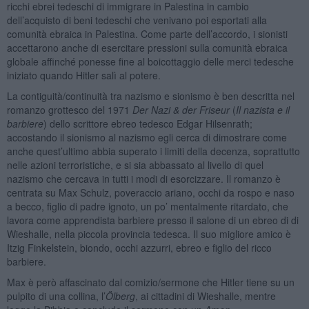
ricchi ebrei tedeschi di immigrare in Palestina in cambio
dell’acquisto di beni tedeschi che venivano poi esportati alla
comunità ebraica in Palestina. Come parte dell’accordo, i sionisti
accettarono anche di esercitare pressioni sulla comunità ebraica
globale affinché ponesse fine al boicottaggio delle merci tedesche
iniziato quando Hitler salì al potere.
La contiguità/continuità tra nazismo e sionismo è ben descritta nel
romanzo grottesco del 1971
Der Nazi & der Friseur
(
Il nazista e il
barbiere
) dello scrittore ebreo tedesco Edgar Hilsenrath;
accostando il sionismo al nazismo egli cerca di dimostrare come
anche quest’ultimo abbia superato i limiti della decenza, soprattutto
nelle azioni terroristiche, e si sia abbassato al livello di quel
nazismo che cercava in tutti i modi di esorcizzare. Il romanzo è
centrata su Max Schulz, poveraccio ariano, occhi da rospo e naso
a becco, figlio di padre ignoto, un po’ mentalmente ritardato, che
lavora come apprendista barbiere presso il salone di un ebreo di di
Wieshalle, nella piccola provincia tedesca. Il suo migliore amico è
Itzig Finkelstein, biondo, occhi azzurri, ebreo e figlio del ricco
barbiere.
Max è però affascinato dal comizio/sermone che Hitler tiene su un
pulpito di una collina, l’
Ölberg
, ai cittadini di Wieshalle, mentre