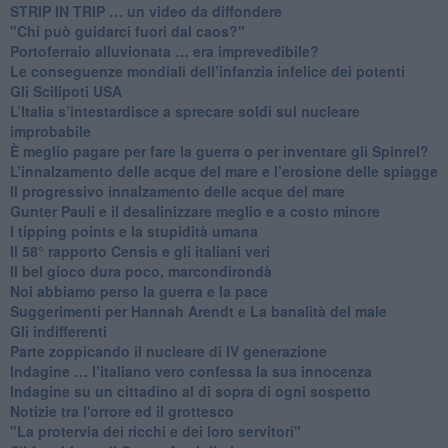
​STRIP IN TRIP … un video da diffondere
"Chi può guidarci fuori dal caos?"
​Portoferraio alluvionata … era imprevedibile?
Le conseguenze mondiali dell’infanzia infelice dei potenti
​Gli Scilipoti USA
L’Italia s’intestardisce a sprecare soldi sul nucleare
improbabile
È meglio pagare per fare la guerra o per inventare gli Spinrel?
​L’innalzamento delle acque del mare e l’erosione delle spiagge
​Il progressivo innalzamento delle acque del mare
​Gunter Pauli e il desalinizzare meglio e a costo minore
I tipping points e la stupidità umana
​Il 58° rapporto Censis e gli italiani veri
​Il bel gioco dura poco, marcondirondà
Noi abbiamo perso la guerra e la pace
Suggerimenti per Hannah Arendt e La banalità del male
​Gli indifferenti
Parte zoppicando il nucleare di IV generazione
​Indagine … l’italiano vero confessa la sua innocenza
Indagine su un cittadino al di sopra di ogni sospetto
Notizie tra l'orrore ed il grottesco
"La protervia dei ricchi e dei loro servitori"