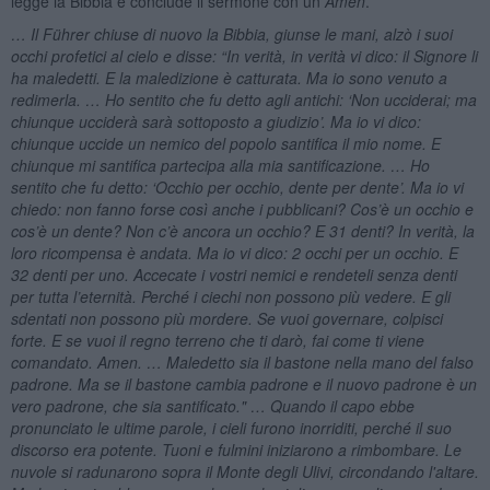
legge la Bibbia e conclude il sermone con un
Amen
.
… Il Führer chiuse di nuovo la Bibbia, giunse le mani, alzò i suoi
occhi profetici al cielo e disse: “In verità, in verità vi dico: il Signore li
ha maledetti. E la maledizione è catturata. Ma io sono venuto a
redimerla. … Ho sentito che fu detto agli antichi: ‘Non ucciderai; ma
chiunque ucciderà sarà sottoposto a giudizio’. Ma io vi dico:
chiunque uccide un nemico del popolo santifica il mio nome. E
chiunque mi santifica partecipa alla mia santificazione. … Ho
sentito che fu detto: ‘Occhio per occhio, dente per dente’. Ma io vi
chiedo: non fanno forse così anche i pubblicani? Cos’è un occhio e
cos’è un dente? Non c’è ancora un occhio? E 31 denti? In verità, la
loro ricompensa è andata. Ma io vi dico: 2 occhi per un occhio. E
32 denti per uno. Accecate i vostri nemici e rendeteli senza denti
per tutta l’eternità. Perché i ciechi non possono più vedere. E gli
sdentati non possono più mordere. Se vuoi governare, colpisci
forte. E se vuoi il regno terreno che ti darò, fai come ti viene
comandato. Amen. … Maledetto sia il bastone nella mano del falso
padrone. Ma se il bastone cambia padrone e il nuovo padrone è un
vero padrone, che sia santificato." … Quando il capo ebbe
pronunciato le ultime parole, i cieli furono inorriditi, perché il suo
discorso era potente. Tuoni e fulmini iniziarono a rimbombare. Le
nuvole si radunarono sopra il Monte degli Ulivi, circondando l'altare.