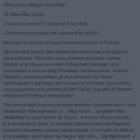
‘Denti d’oro’ bisbigliò Frau Holle.
‘Sì’ disse Max Schulz.
‘E cosa ne vuoi fare?’ domandò Frau Holle.
‘Cominciare una nuova vita’ rispose Max Schulz”.
Ma Itzig e la famiglia vengono sterminati proprio in Polonia.
Alla fine della guerra, Max dribbla abilmente russi e partigiani e
torna a Berlino. Ricercato come criminale di guerra, cambia
identità: si fa tatuare un codice di Auschwitz sul polso, si fa
circoncidere e diventa Itzig Finkelstein, barbiere ebreo, migra in
Palestina, rivendica persino gli aiuti destinati alle vittime
dell’olocausto e partecipa alla fondazione di Israele, dove ottiene
un’occupazione nella cittadina di Beth David, in qualità di barbiere,
nel salone di Schmuel Schmulevitch.
Tra i miei colleghi ci sono due ebrei tedeschi: Sigi Weinrauch e Max
Weidenfeld. Personalmente, io... Max Schulz... considero Max
Weidenfeld un buon ebreo. Se sia pio, non lo so. Ma un sionista...
lo è sicuramente. Direi: un idealista! Membro attivo dell'Haganah,
l'esercito clandestino ebraico legale-illegale. Era anche nel kibbutz
e ha piantato i primi alberi nel Negev. Ma l'altro... Sigi Weinrauch, è