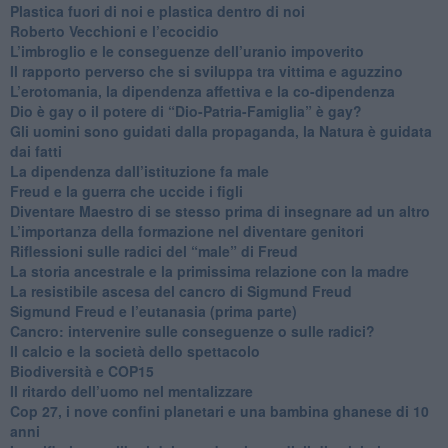
Plastica fuori di noi e plastica dentro di noi
​Roberto Vecchioni e l’ecocidio
​L’imbroglio e le conseguenze dell’uranio impoverito
​Il rapporto perverso che si sviluppa tra vittima e aguzzino
L’erotomania, la dipendenza affettiva e la co-dipendenza
​Dio è gay o il potere di “Dio-Patria-Famiglia” è gay?
​Gli uomini sono guidati dalla propaganda, la Natura è guidata
dai fatti
La dipendenza dall’istituzione fa male
​Freud e la guerra che uccide i figli
​Diventare Maestro di se stesso prima di insegnare ad un altro
L’importanza della formazione nel diventare genitori
Riflessioni sulle radici del “male” di Freud
​La storia ancestrale e la primissima relazione con la madre
​La resistibile ascesa del cancro di Sigmund Freud
Sigmund Freud e l’eutanasia (prima parte)
Cancro: intervenire sulle conseguenze o sulle radici?
​Il calcio e la società dello spettacolo
Biodiversità e COP15
​Il ritardo dell’uomo nel mentalizzare
​Cop 27, i nove confini planetari e una bambina ghanese di 10
anni