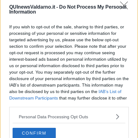
antisemita di Max. Avviene così che Itzig, portato al cospetto di
QUInewsValdarno.it -
Do Not Process My Personal
Jankl Schwarz, capo del gruppo terroristico
Schwarz,
diventa un
Information
membro attivo nella lotta terroristico- militare contro l’esercito
d’occupazione inglese.
If you wish to opt-out of the sale, sharing to third parties, or
Ad un certo punto Max decide di confessare le sue colpe per
processing of your personal or sensitive information for
liberare la propria coscienza, ma soprattutto per poter continuare a
targeted advertising by us, please use the below opt-out
vivere la sola identità ebraica, ma, una volta constatato che non c’è
section to confirm your selection. Please note that after your
alcuna possibilità di giustizia umana, non gli resta che continuare a
opt-out request is processed you may continue seeing
vivere e a convivere con le sue due anime fino al giudizio finale,
interest-based ads based on personal information utilized by
quando farà l’amara scoperta che non esiste nemmeno la giustizia
us or personal information disclosed to third parties prior to
divina.
your opt-out. You may separately opt-out of the further
Adolfo Santoro
disclosure of your personal information by third parties on the
IAB’s list of downstream participants. This information may
also be disclosed by us to third parties on the
IAB’s List of
Downstream Participants
that may further disclose it to other
third parties.
Personal Data Processing Opt Outs
Se vuoi leggere le notizie principali della Toscana iscriviti alla
Newsletter QUInews - ToscanaMedia.
Arriva gratis tutti i giorni
alle 20:00 direttamente nella tua casella di posta.
CONFIRM