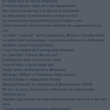
S’i fossi foco di Cecco Angiolieri
​Il mondo salvato dagli elfi e dai mutaforma?
Gru (Cattivissimo me) e lo Spirito di Goebbels
​La mal-destra, la mal-sinistra e il mal-tecnico
​La venerazione masochistica di un italiano vero
​L’eco-nazismo e le idee-forma dell’800 che sopravvivono in
noi
​Le radici “culturali” dell’ecofascismo, Nordio e Kamala Harris
Le radici dell’ecofascismo: la purezza della terra e della razza
Andiamo verso l’ecofascismo?
I costi economici dell’emergenza climatica
​La “pacchia” è finita! Ma per chi?
​Il fallimento della convivenza civile
​I vizi di Hitler e quelli degli altri
Addio clima mediterraneo e Medicane
​Assange, Galileo e l’Ossimoro della Cultura
​I bulli d’Italia e i masochisti d’Italia
​Bertrand Russell, le televisioni di Berlusconi e l’ADHD
​Se vuoi la pace, investi non nelle armi, ma nella scuola
​Dichiara pace
​Appello agli elettori ad una scelta profonda del voto e del non
voto
"Come sfasciare il paese in sette mosse"