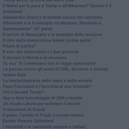
​Il Nobel per la pace a Trump o all’Albanese? Questo è il
problema!
​Alessandro Orsini e la tetrade oscura del sionismo
​Hilsenrath e le 9 omotipie tra Nazismo, Sionismo e
Americanismo" (4^ parte)
​Il terrore di Netanyahu e la strategia della tensione
Il mito della democratica Israele (prima parte)
​Finale di partita?
​Il voto del referendum e i due genocidi
Il decreto il-libertà e in-sicurezza
Tu vuo’ fa l’americano con la legge spara-tutto!
La poesia contro gli orrori di CISL, Governo e sionisti
Israele-Salò
​La fascistizzazione dello stato e della società
Papa Francesco e l’ipocrisia al suo funerale?
​Chi è Donald Trump?
App e lista boicottaggio di USA e Israele
​Un rituale Lakota per redimere il mondo
Il terrorismo di Ursula
​Il palco, l’anello di Frodo e scemo-scemo
Esimio filosofo Galimberti
​I mattarelli e le mattarelle europei e italiani