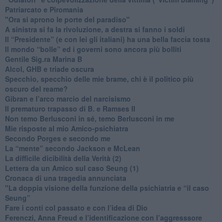
​Patriarcato e Piromania
"Ora si aprono le porte del paradiso"
​A sinistra si fa la rivoluzione, a destra si fanno i soldi
​Il “Presidente” (e con lei gli italiani) ha una bella faccia tosta
​Il mondo “bolle” ed i governi sono ancora più bolliti
​Gentile Sig.ra Marina B
​Alcol, GHB e triade oscura
​Specchio, specchio delle mie brame, chi è il politico più
oscuro del reame?
​Gibran e l’arco marcio del narcisismo
​Il prematuro trapasso di B. e Ramses II
​Non temo Berlusconi in sé, temo Berlusconi in me
​Mie risposte al mio Amico-psichiatra
​Secondo Porges e secondo me
​La “mente” secondo Jackson e McLean
La difficile dicibilità della Verità (2)
​Lettera da un Amico sul caso Seung (1)
​Cronaca di una tragedia annunciata
"​La doppia visione della funzione della psichiatria e “il caso
Seung”
​Fare i conti col passato e con l’idea di Dio
​Ferenczi, Anna Freud e l’identificazione con l’aggresssore