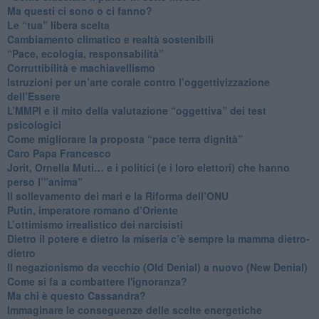
​Ma questi ci sono o ci fanno?
​Le “tua” libera scelta
Cambiamento climatico e realtà sostenibili
“Pace, ecologia, responsabilità”
​Corruttibilità e machiavellismo
Istruzioni per un’arte corale contro l’oggettivizzazione
dell’Essere
​L’MMPI e il mito della valutazione “oggettiva” dei test
psicologici
Come migliorare la proposta “pace terra dignità”
Caro Papa Francesco
​Jorit, Ornella Muti… e i politici (e i loro elettori) che hanno
perso l’”anima”
​Il sollevamento dei mari e la Riforma dell’ONU
Putin, imperatore romano d’Oriente
​L’ottimismo irrealistico dei narcisisti
​Dietro il potere e dietro la miseria c’è sempre la mamma dietro-
dietro
Il negazionismo da vecchio (Old Denial) a nuovo (New Denial)
Come si fa a combattere l'ignoranza?
Ma chi è questo Cassandra?
Immaginare le conseguenze delle scelte energetiche