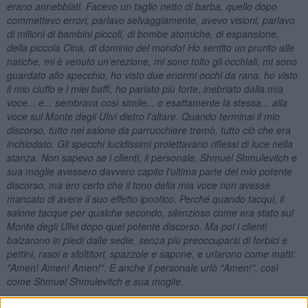
erano annebbiati. Facevo un taglio netto di barba, quello dopo
commettevo errori, parlavo selvaggiamente, avevo visioni, parlavo
di milioni di bambini piccoli, di bombe atomiche, di espansione,
della piccola Cina, di dominio del mondo! Ho sentito un prurito alle
natiche, mi è venuto un'erezione, mi sono tolto gli occhiali, mi sono
guardato allo specchio, ho visto due enormi occhi da rana, ho visto
il mio ciuffo e i miei baffi, ho parlato più forte, inebriato dalla mia
voce... e... sembrava così simile... o esattamente la stessa... alla
voce sul Monte degli Ulivi dietro l'altare. Quando terminai il mio
discorso, tutto nel salone da parrucchiere tremò, tutto ciò che era
inchiodato. Gli specchi lucidissimi proiettavano riflessi di luce nella
stanza. Non sapevo se i clienti, il personale, Shmuel Shmulevitch e
sua moglie avessero davvero capito l'ultima parte del mio potente
discorso, ma ero certo che il tono della mia voce non avesse
mancato di avere il suo effetto ipnotico. Perché quando tacqui, il
salone tacque per qualche secondo, silenzioso come era stato sul
Monte degli Ulivi dopo quel potente discorso. Ma poi i clienti
balzarono in piedi dalle sedie, senza più preoccuparsi di forbici e
pettini, rasoi e sfoltitori, spazzole e sapone, e urlarono come matti:
"Amen! Amen! Amen!". E anche il personale urlò "Amen!", così
come Shmuel Shmulevitch e sua moglie.
L’atteggiamento sionista di Itzig è simmetrico alla mentalità