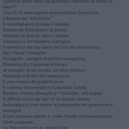
​I pacifisti sono liberi dal guardare i mondiali di calcio in
Qatar?
​Cop 27, la sceneggiata sponsorizzata Coca-Cola
​Liberarsi dei “biechi blu”
Il riscaldamento globale è adesso
​Erasmo da Rotterdam e la guerra
​Aforismi su guerra, pace e bomba
Cingolani o del disastro ecologico
​Il metano ci dà una mano nel suicidio del pianeta
​Dio? Patria? Famiglia?
Portogallo, esempio di politica energetica
​Elisabetta II e l’assenza di futuro
Al risveglio di un incubo, un altro incubo!
​Piombino e la fine dell’emergenza
​Il vero rischio del gassificatore
​Il violento Dostoevskij e il pacifista Tolstòj
​Buddha, Franco Basaglia e l’”ecocidio” dei negazi
​È difficile vivere da sani in un mondo malato
Solastalgia e lotta contro le prepotenze dei governi anti-
ecologici
​A mio modesto parere 1: come l’uomo si sta suicidando
​Umile proposta
​La Vita scorre con te, senza di te