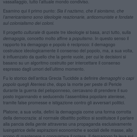
vassallaggio, tutto l’attuale mondo condiviso.
Esamino qui il primo punto:
Sia il nazismo, che il sionismo, che
l’americanismo sono ideologie reazionarie, anticomuniste e fondate
sul colonialismo dei coloni.
Il progetto
culturale
di queste tre ideologie si basa, anzi tutto, sulla
demagogia
, concetto molto affine a
populismo
. In questo senso il
rapporto tra demagogo e popolo è reciproco: il demagogo
costruisce ideologicamente il consenso del popolo, ma, a sua volta,
è influenzato da quello che la gente vuole, per cui le decisioni si
basano su un algoritmo costruito per intercettare il consenso
espresso dagli umori dell’ultimo momento.
Fu lo storico dell’antica Grecia Tucidide a definire
demagoghi
o
capi
popolo
quegli Ateniesi che, dopo la morte per peste di Pericle
durante la guerra del peloponneso, cercavano di prendere il suo
posto ingannando e seducendo l’assemblea popolare ateniese,
tramite false promesse e istigazione contro gli avversari politici.
Platone, a sua volta, definì la demagogia come una forma corrotta
della democrazia: al normale dibattito politico si sostituisce il parlare
alla pancia della
gente
attraverso una propaganda esclusivamente
lusingatrice delle aspirazioni economiche e sociali delle masse, allo
scopo di mantenere o conquistare il potere. Il demagogo fa leva sui