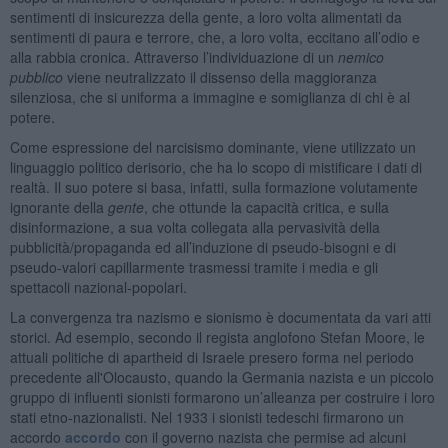
sentimenti di insicurezza della gente, a loro volta alimentati da
sentimenti di paura e terrore, che, a loro volta, eccitano all’odio e
alla rabbia cronica. Attraverso l’individuazione di un
nemico
pubblico
viene neutralizzato il dissenso della maggioranza
silenziosa, che si uniforma a immagine e somiglianza di chi è al
potere.
Come espressione del narcisismo dominante, viene utilizzato un
linguaggio politico derisorio, che ha lo scopo di mistificare i dati di
realtà. Il suo potere si basa, infatti, sulla formazione volutamente
ignorante della
gente
, che ottunde la capacità critica, e sulla
disinformazione, a sua volta collegata alla pervasività della
pubblicità/propaganda ed all’induzione di pseudo-bisogni e di
pseudo-valori capillarmente trasmessi tramite i media e gli
spettacoli nazional-popolari.
La convergenza tra nazismo e sionismo è documentata da vari atti
storici. Ad esempio, secondo il regista anglofono Stefan Moore, le
attuali politiche di apartheid di Israele presero forma nel periodo
precedente all'Olocausto, quando la Germania nazista e un piccolo
gruppo di influenti sionisti formarono un’alleanza per costruire i loro
stati etno-nazionalisti. Nel 1933 i sionisti tedeschi firmarono un
accordo
accordo
con il governo nazista che permise ad alcuni