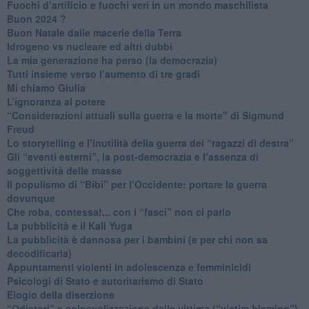
​Fuochi d’artificio e fuochi veri in un mondo maschilista
Buon 2024 ?
​Buon Natale dalle macerie della Terra
​Idrogeno vs nucleare ed altri dubbi
​La mia generazione ha perso (la democrazia)
​Tutti insieme verso l’aumento di tre gradi
Mi chiamo Giulia
L’ignoranza al potere
​“Considerazioni attuali sulla guerra e la morte" di Sigmund
Freud
​Lo storytelling e l’inutilità della guerra dei “ragazzi di destra”
​Gli “eventi esterni”, la post-democrazia e l’assenza di
soggettività delle masse
​Il populismo di “Bibi” per l’Occidente: portare la guerra
dovunque
​Che roba, contessa!... con i “fasci” non ci parlo
La pubblicità e il Kali Yuga
​La pubblicità è dannosa per i bambini (e per chi non sa
decodificarla)
​Appuntamenti violenti in adolescenza e femminicidi
​Psicologi di Stato e autoritarismo di Stato
Elogio della diserzione
“Odiatori” e colpevolizzazione della vittima (“victim blaming”)