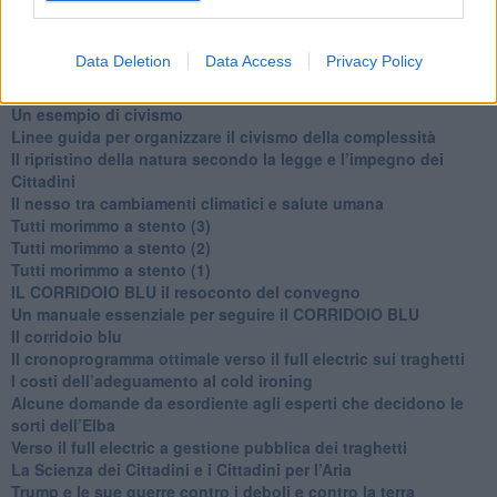
Basta cliccare
QUI
Ti potrebbe interessare anche:
Data Deletion
Data Access
Privacy Policy
Articoli dal Blog “Disincantato” di Adolfo Santoro
​Un esempio di civismo
​Linee guida per organizzare il civismo della complessità
​Il ripristino della natura secondo la legge e l’impegno dei
Cittadini
Il nesso tra cambiamenti climatici e salute umana
Tutti morimmo a stento (3)
Tutti morimmo a stento (2)
​Tutti morimmo a stento (1)
IL CORRIDOIO BLU il resoconto del convegno
Un manuale essenziale per seguire il CORRIDOIO BLU
Il corridoio blu
​Il cronoprogramma ottimale verso il full electric sui traghetti
​I costi dell’adeguamento al cold ironing
Alcune domande da esordiente agli esperti che decidono le
sorti dell’Elba
Verso il full electric a gestione pubblica dei traghetti​
​La Scienza dei Cittadini e i Cittadini per l’Aria
Trump e le sue guerre contro i deboli e contro la terra