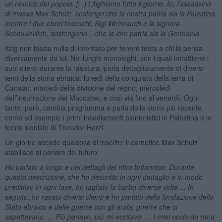
un nemico del popolo. [...] Litighiamo tutto il giorno. Io, l'assassino
di massa Max Schulz, sostengo che la nostra patria sia la Palestina,
mentre i due ebrei tedeschi, Sigi Weinrauch e la signora
Schmulevitch, sostengono... che la loro patria sia la Germania.
Itzig non lascia nulla di intentato per tenere testa a chi la pensa
diversamente da lui. Nei lunghi monologhi, con i quali intrattiene i
suoi clienti durante la rasatura, parla dettagliatamente di diversi
temi della storia ebraica: lunedì della conquista della terra di
Canaan; martedì della divisione del regno; mercoledì
dell’insurrezione dei Maccabei; e così via fino al venerdì. Ogni
tanto, però, cambia programma e parla della storia più recente,
come ad esempio i primi insediamenti pionieristici in Palestina o le
teorie sioniste di Theodor Herzl.
Un giorno accade qualcosa di insolito: il carnefice Max Schulz
stabilisce di parlare del futuro:
Ho parlato a lungo e nei dettagli del ritiro britannico. Durante
questa descrizione, che ho descritto in ogni dettaglio e in modo
predittivo in ogni fase, ho tagliato la barba diverse volte ... In
seguito, ho rasato diversi clienti e ho parlato della fondazione dello
Stato ebraico e delle guerre con gli arabi, guerre che ci
aspettavano. ... Più parlavo, più mi eccitavo. ... I miei occhi da rana