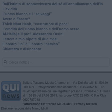
​Dall’istinto di sopravvivenza del sé all’annullamento dell'io
L'avidità
​L’uomo bianco e i “selvaggi”
​Avere o Essere?
​Thich Nhat Hanh, “costruttore di pace“
​L’eredità dell’uomo bianco e dell’uomo rosso
Al-Hallaj e il prof. Alessandro Orsini
​Lettera a mio nipote di due mesi
​Il nostro “Io” è il nostro “nemico”
​Chiarezza e disincanto
Editore Toscana Media Channel srl - Via Dei Martelli, 8 - 50129
FIRENZE - info@toscanamediachannel.it. TOSCANA MEDIA
NEWS quotidiano on line registrato presso il Tribunale di Firenze
al n. 5935 del 27.09.2013. Iscrizione ROC 22105 - C.F. e P.Iva
0620787048
Fatturazione Elettronica M5UXCR1 |
Privacy Nielsen
Direttore responsabile Marco Migli