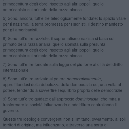
primogenitura degli ebrei rispetto agli altri popoli, quello
americanista sul primato della razza bianca.
5) Sono, ancora, tutt’e tre teleologicamente fondate: lo spazio vitale
per il nazismo, la terra promessa per i sionisti, il destino manifesto
per gli americanisti.
6) Sono tutt’e tre razziste: il suprematismo nazista si basa sul
primato della razza ariana, quello sionista sulla presunta
primogenitura degli ebrei rispetto agli altri popoli, quello
americanista sul primato della razza bianca.
7) Sono tutt’e tre fondate sulla legge del più forte al di là del diritto
internazionale.
8) Sono tutt’e tre arrivate al potere
democraticamente
,
approfittandosi della debolezza della democrazia ed, una volta al
potere, tendendo a sovvertire l’equilibrio proprio delle democrazie.
9) Sono tutt’e tre guidate dall’approccio
dominionista
, che mira a
trasformare la società influenzando o addirittura controllando il
governo.
Queste tre ideologie convergenti non si limitano, ovviamente, ai soli
territori di origine, ma influenzano, attraverso una sorta di