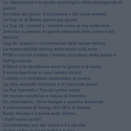
​La cleptocrazia e lo studio sociologico della propaganda di
guerra
​Uccidere per gioco: il cacciatore e chi vuole armarsi
​La Cop 30 di Belem giorno per giorno
La Cop 30, i crimini e i misfatti verso la vita sulla terra
Arrostire il pianeta: le grandi emissioni della carne e dei
latticini
​Cop 30, uragani e riconversione delle spese militari
La responsabilità storica della morte sulla terra
PTSD e suicidi svelano l’intento suicidario della guerra e
dell’ignoranza
Il Wenzi e la decadenza verso la guerra e la morte
​Il tecno-fascismo e i suoi nemici delusi
​I comici e il vittimismo paranoideo al potere
​La virtù secondo Confucio e Xi (seconda parte)
Le Pax imperiali e Tianxia (prima parte)
Un mondo condiviso a misura di bambino
​Un chiarimento, Chris Hedges e qualche domanda
Il velleitarismo di Trump, dell’UE e di Darwin
​Karen Horney e il ponte sullo Stretto
​I bulli vanno isolati
L’invertebrata von der Leyen e il Lula-risk
Trump soffre, la Corte dell'Aia è viva