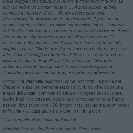
Ma la pioggia ebbe paura, e le nuvole si dispersero di nuovo. La
folla piombò in un silenzio mortale. … A poco a poco, la folla
cominciò a muoversi. E poi... Sì, dev'essere stato così.
All'improvviso! Improvvisamente, qualcuno urlò. E poi tutti noi
cominciammo a urlare. La nostra mano destra. Improvvisamente
volò in alto. Come da sola. Urlavamo come pazzi. Urlavamo: Amen!
Amen! Amen! Ognuno trascinava tutti gli altri. Urlavamo. Ci
infuriavamo. Piangevamo. Era il salvatore. Qualcuno tra la folla
singhiozzò forte: "Mio Führer, dammi anche un bastone!" E un altro
urlò: "Anch'io! E voglio credere in te!" Presto, si formarono cori a
sinistra e a destra. E quelli a sinistra gridavano: "Guardate,
abbiamo il sedere insanguinato!" E quelli a destra gridavano:
"Lasciate che siamo i veri padroni, e vogliamo credere in te!
I cittadini di Wieshalle ascoltano, come ipnotizzati, le parole del
Führer
e l’enfasi del sermone estasia il pubblico, che, come una
massa di burattini, comincia ad attuare il progetto di distruzione.
Anche Max ne è estasiato edaderisce immediatamente al Partito
nazista, dove fa carriera - SS, brigate nere, specialista sterminatore
in Polonia - collezionando il suo bottino di denti d’oro:
“‘Ti prego, dimmi cos’hai in quel sacco!’
Max Schulz esitò. Poi disse lentamente: ‘Denti d’oro’.