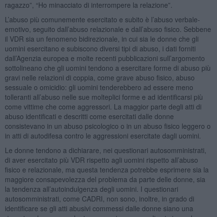
ragazzo”, “Ho minacciato di interrompere la relazione”.
L’abuso più comunemente esercitato e subito è l’abuso verbale-
emotivo, seguito dall’abuso relazionale e dall’abuso fisico. Sebbene
il VDR sia un fenomeno bidirezionale, in cui sia le donne che gli
uomini esercitano e subiscono diversi tipi di abuso, i dati forniti
dall’Agenzia europea e molte recenti pubblicazioni sull’argomento
sottolineano che gli uomini tendono a esercitare forme di abuso più
gravi nelle relazioni di coppia, come grave abuso fisico, abuso
sessuale o omicidio: gli uomini tenderebbero ad essere meno
tolleranti all’abuso nelle sue molteplici forme e ad identificarsi più
come vittime che come aggressori. La maggior parte degli atti di
abuso identificati e descritti come esercitati dalle donne
consistevano in un abuso psicologico o in un abuso fisico leggero o
in atti di autodifesa contro le aggressioni esercitate dagli uomini.
Le donne tendono a dichiarare, nei questionari autosomministrati,
di aver esercitato più VDR rispetto agli uomini rispetto all’abuso
fisico e relazionale, ma questa tendenza potrebbe esprimere sia la
maggiore consapevolezza del problema da parte delle donne, sia
la tendenza all’autoindulgenza degli uomini. I questionari
autosomministrati, come CADRI, non sono, inoltre, in grado di
identificare se gli atti abusivi commessi dalle donne siano una