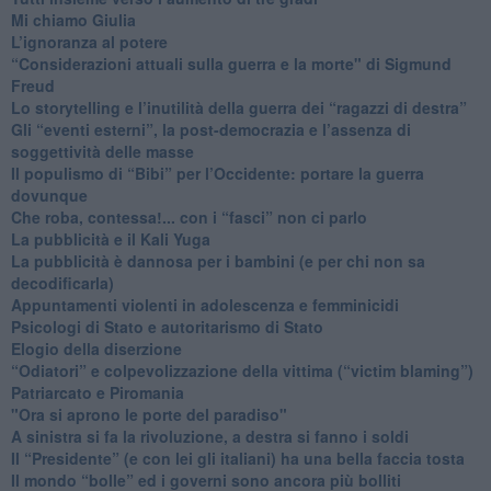
Mi chiamo Giulia
L’ignoranza al potere
​“Considerazioni attuali sulla guerra e la morte" di Sigmund
Freud
​Lo storytelling e l’inutilità della guerra dei “ragazzi di destra”
​Gli “eventi esterni”, la post-democrazia e l’assenza di
soggettività delle masse
​Il populismo di “Bibi” per l’Occidente: portare la guerra
dovunque
​Che roba, contessa!... con i “fasci” non ci parlo
La pubblicità e il Kali Yuga
​La pubblicità è dannosa per i bambini (e per chi non sa
decodificarla)
​Appuntamenti violenti in adolescenza e femminicidi
​Psicologi di Stato e autoritarismo di Stato
Elogio della diserzione
“Odiatori” e colpevolizzazione della vittima (“victim blaming”)
​Patriarcato e Piromania
"Ora si aprono le porte del paradiso"
​A sinistra si fa la rivoluzione, a destra si fanno i soldi
​Il “Presidente” (e con lei gli italiani) ha una bella faccia tosta
​Il mondo “bolle” ed i governi sono ancora più bolliti