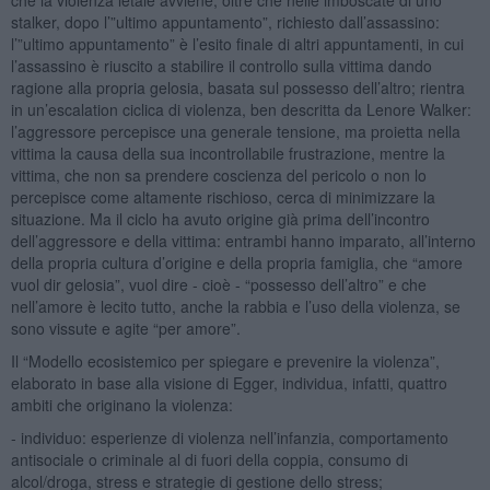
stalker, dopo l’”ultimo appuntamento”, richiesto dall’assassino:
l’”ultimo appuntamento” è l’esito finale di altri appuntamenti, in cui
l’assassino è riuscito a stabilire il controllo sulla vittima dando
ragione alla propria gelosia, basata sul possesso dell’altro; rientra
in un’escalation ciclica di violenza, ben descritta da Lenore Walker:
l’aggressore percepisce una generale tensione, ma proietta nella
vittima la causa della sua incontrollabile frustrazione, mentre la
vittima, che non sa prendere coscienza del pericolo o non lo
percepisce come altamente rischioso, cerca di minimizzare la
situazione. Ma il ciclo ha avuto origine già prima dell’incontro
dell’aggressore e della vittima: entrambi hanno imparato, all’interno
della propria cultura d’origine e della propria famiglia, che “amore
vuol dir gelosia”, vuol dire - cioè - “possesso dell’altro” e che
nell’amore è lecito tutto, anche la rabbia e l’uso della violenza, se
sono vissute e agite “per amore”.
Il “Modello ecosistemico per spiegare e prevenire la violenza”,
elaborato in base alla visione di Egger, individua, infatti, quattro
ambiti che originano la violenza:
- individuo: esperienze di violenza nell’infanzia, comportamento
antisociale o criminale al di fuori della coppia, consumo di
alcol/droga, stress e strategie di gestione dello stress;