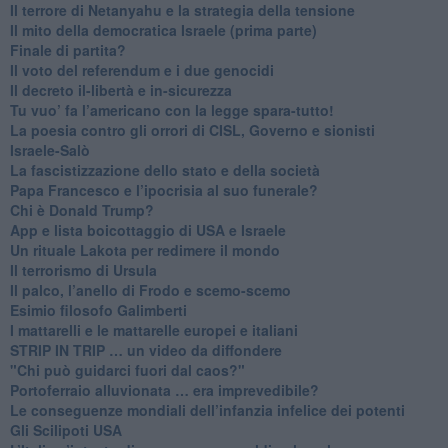
​Il terrore di Netanyahu e la strategia della tensione
Il mito della democratica Israele (prima parte)
​Finale di partita?
​Il voto del referendum e i due genocidi
Il decreto il-libertà e in-sicurezza
Tu vuo’ fa l’americano con la legge spara-tutto!
La poesia contro gli orrori di CISL, Governo e sionisti
Israele-Salò
​La fascistizzazione dello stato e della società
Papa Francesco e l’ipocrisia al suo funerale?
​Chi è Donald Trump?
App e lista boicottaggio di USA e Israele
​Un rituale Lakota per redimere il mondo
Il terrorismo di Ursula
​Il palco, l’anello di Frodo e scemo-scemo
Esimio filosofo Galimberti
​I mattarelli e le mattarelle europei e italiani
​STRIP IN TRIP … un video da diffondere
"Chi può guidarci fuori dal caos?"
​Portoferraio alluvionata … era imprevedibile?
Le conseguenze mondiali dell’infanzia infelice dei potenti
​Gli Scilipoti USA