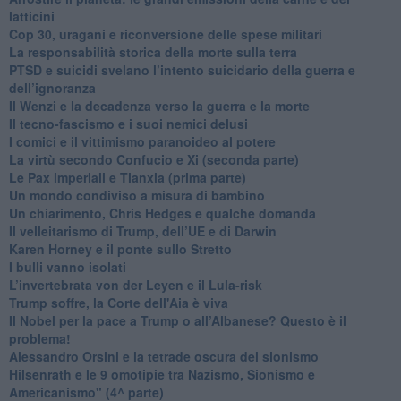
latticini
​Cop 30, uragani e riconversione delle spese militari
La responsabilità storica della morte sulla terra
PTSD e suicidi svelano l’intento suicidario della guerra e
dell’ignoranza
Il Wenzi e la decadenza verso la guerra e la morte
​Il tecno-fascismo e i suoi nemici delusi
​I comici e il vittimismo paranoideo al potere
​La virtù secondo Confucio e Xi (seconda parte)
Le Pax imperiali e Tianxia (prima parte)
Un mondo condiviso a misura di bambino
​Un chiarimento, Chris Hedges e qualche domanda
Il velleitarismo di Trump, dell’UE e di Darwin
​Karen Horney e il ponte sullo Stretto
​I bulli vanno isolati
L’invertebrata von der Leyen e il Lula-risk
Trump soffre, la Corte dell'Aia è viva
​Il Nobel per la pace a Trump o all’Albanese? Questo è il
problema!
​Alessandro Orsini e la tetrade oscura del sionismo
​Hilsenrath e le 9 omotipie tra Nazismo, Sionismo e
Americanismo" (4^ parte)