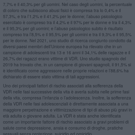
7,7% e il 40,3% per gli uomini. Nel caso degli uomini, la percentuale
di coloro che subiscono abusi fisici è compresa tra lo 0,4% e il
57,3%, e tra l’1,2% e il 41,2% per le donne; l’abuso psicologico
esercitato è compreso tra il 4,2% e il 97% per le donne e tra il 4,3%
e il 95,3% per gli uomini; e l’abuso psicologico subito è risultato
compreso tra l’8,5% e il 95,5% per gli uomini e tra il 9,3% e il 95,5%
per le donne. Nel 2021, uno studio di ricerca congiunto condotto da
diversi paesi membri dell’Unione europea ha rilevato che in un
campione di adolescenti tra 13 e 16 anni il 34,1% delle ragazze e il
26,7% dei ragazzi erano vittime di VDR. Uno studio spagnolo del
2019 ha trovato che, in un campione di giovani spagnoli, il 91,5% si
è identificato come aggressore nelle proprie relazioni e l’88,6% ha
dichiarato di essere stato vittima di tali aggressioni.
Uno dei principali fattori di rischio associati alla sofferenza della
VDR nelle fasi successive della vita è averla subita nelle prime fasi
della vita, compresa l’infanzia o l’adolescenza. Inoltre, la sofferenza
della VDR nelle fasi adolescenziali è direttamente associata a una
maggiore perpetrazione e vittimizzazione di tipi di abuso più gravi in
età adulta o giovane adulta. La VDR è stata anche identificata
come un importante fattore di rischio associato a gravi problemi di
salute come depressione, ansia e consumo di droghe, pratiche
sessuali senza protezione, suicidio ed omicidio.