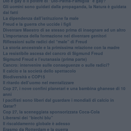
​Dio è gay o il potere di “Dio-Patria-Famiglia” è gay?
​Gli uomini sono guidati dalla propaganda, la Natura è guidata
dai fatti
La dipendenza dall’istituzione fa male
​Freud e la guerra che uccide i figli
​Diventare Maestro di se stesso prima di insegnare ad un altro
L’importanza della formazione nel diventare genitori
Riflessioni sulle radici del “male” di Freud
​La storia ancestrale e la primissima relazione con la madre
​La resistibile ascesa del cancro di Sigmund Freud
Sigmund Freud e l’eutanasia (prima parte)
Cancro: intervenire sulle conseguenze o sulle radici?
​Il calcio e la società dello spettacolo
Biodiversità e COP15
​Il ritardo dell’uomo nel mentalizzare
​Cop 27, i nove confini planetari e una bambina ghanese di 10
anni
​I pacifisti sono liberi dal guardare i mondiali di calcio in
Qatar?
​Cop 27, la sceneggiata sponsorizzata Coca-Cola
​Liberarsi dei “biechi blu”
Il riscaldamento globale è adesso
​Erasmo da Rotterdam e la guerra