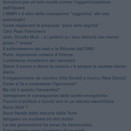
Istruzioni per un’arte corale contro l’oggettivizzazione
dell’Essere
​L’MMPI e il mito della valutazione “oggettiva” dei test
psicologici
Come migliorare la proposta “pace terra dignità”
Caro Papa Francesco
​Jorit, Ornella Muti… e i politici (e i loro elettori) che hanno
perso l’”anima”
​Il sollevamento dei mari e la Riforma dell’ONU
Putin, imperatore romano d’Oriente
​L’ottimismo irrealistico dei narcisisti
​Dietro il potere e dietro la miseria c’è sempre la mamma dietro-
dietro
Il negazionismo da vecchio (Old Denial) a nuovo (New Denial)
Come si fa a combattere l'ignoranza?
Ma chi è questo Cassandra?
Immaginare le conseguenze delle scelte energetiche
​Fuochi d’artificio e fuochi veri in un mondo maschilista
Buon 2024 ?
​Buon Natale dalle macerie della Terra
​Idrogeno vs nucleare ed altri dubbi
​La mia generazione ha perso (la democrazia)
​Tutti insieme verso l’aumento di tre gradi