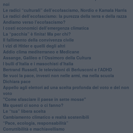
noi
​Le radici “culturali” dell’ecofascismo, Nordio e Kamala Harris
Le radici dell’ecofascismo: la purezza della terra e della razza
Andiamo verso l’ecofascismo?
I costi economici dell’emergenza climatica
​La “pacchia” è finita! Ma per chi?
​Il fallimento della convivenza civile
​I vizi di Hitler e quelli degli altri
Addio clima mediterraneo e Medicane
​Assange, Galileo e l’Ossimoro della Cultura
​I bulli d’Italia e i masochisti d’Italia
​Bertrand Russell, le televisioni di Berlusconi e l’ADHD
​Se vuoi la pace, investi non nelle armi, ma nella scuola
​Dichiara pace
​Appello agli elettori ad una scelta profonda del voto e del non
voto
"Come sfasciare il paese in sette mosse"
​Ma questi ci sono o ci fanno?
​Le “tua” libera scelta
Cambiamento climatico e realtà sostenibili
“Pace, ecologia, responsabilità”
​Corruttibilità e machiavellismo