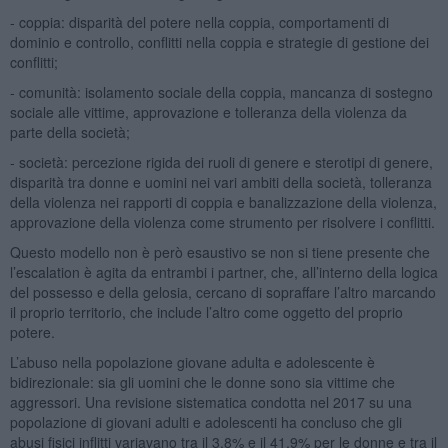
- coppia: disparità del potere nella coppia, comportamenti di
dominio e controllo, conflitti nella coppia e strategie di gestione dei
conflitti;
- comunità: isolamento sociale della coppia, mancanza di sostegno
sociale alle vittime, approvazione e tolleranza della violenza da
parte della società;
- società: percezione rigida dei ruoli di genere e sterotipi di genere,
disparità tra donne e uomini nei vari ambiti della società, tolleranza
della violenza nei rapporti di coppia e banalizzazione della violenza,
approvazione della violenza come strumento per risolvere i conflitti.
Questo modello non è però esaustivo se non si tiene presente che
l’escalation è agita da entrambi i partner, che, all’interno della logica
del possesso e della gelosia, cercano di sopraffare l’altro marcando
il proprio territorio, che include l’altro come oggetto del proprio
potere.
L’abuso nella popolazione giovane adulta e adolescente è
bidirezionale: sia gli uomini che le donne sono sia vittime che
aggressori. Una revisione sistematica condotta nel 2017 su una
popolazione di giovani adulti e adolescenti ha concluso che gli
abusi fisici inflitti variavano tra il 3,8% e il 41,9% per le donne e tra il