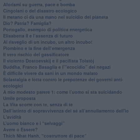
​Aforismi su guerra, pace e bomba
Cingolani o del disastro ecologico
​Il metano ci dà una mano nel suicidio del pianeta
​Dio? Patria? Famiglia?
Portogallo, esempio di politica energetica
​Elisabetta II e l’assenza di futuro
Al risveglio di un incubo, un altro incubo!
​Piombino e la fine dell’emergenza
​Il vero rischio del gassificatore
​Il violento Dostoevskij e il pacifista Tolstòj
​Buddha, Franco Basaglia e l’”ecocidio” dei negazi
​È difficile vivere da sani in un mondo malato
Solastalgia e lotta contro le prepotenze dei governi anti-
ecologici
​A mio modesto parere 1: come l’uomo si sta suicidando
​Umile proposta
​La Vita scorre con te, senza di te
​Dall’istinto di sopravvivenza del sé all’annullamento dell'io
L'avidità
​L’uomo bianco e i “selvaggi”
​Avere o Essere?
​Thich Nhat Hanh, “costruttore di pace“