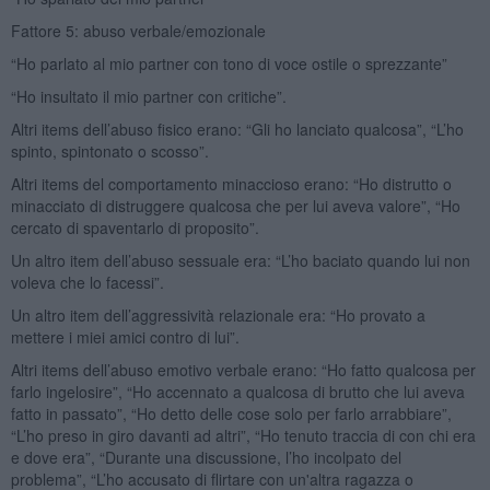
Fattore 5: abuso verbale/emozionale
“Ho parlato al mio partner con tono di voce ostile o sprezzante”
“Ho insultato il mio partner con critiche”.
Altri items dell’abuso fisico erano: “Gli ho lanciato qualcosa”, “L’ho
spinto, spintonato o scosso”.
Altri items del comportamento minaccioso erano: “Ho distrutto o
minacciato di distruggere qualcosa che per lui aveva valore”, “Ho
cercato di spaventarlo di proposito”.
Un altro item dell’abuso sessuale era: “L’ho baciato quando lui non
voleva che lo facessi”.
Un altro item dell’aggressività relazionale era: “Ho provato a
mettere i miei amici contro di lui”.
Altri items dell’abuso emotivo verbale erano: “Ho fatto qualcosa per
farlo ingelosire”, “Ho accennato a qualcosa di brutto che lui aveva
fatto in passato”, “Ho detto delle cose solo per farlo arrabbiare”,
“L’ho preso in giro davanti ad altri”, “Ho tenuto traccia di con chi era
e dove era”, “Durante una discussione, l’ho incolpato del
problema”, “L’ho accusato di flirtare con un'altra ragazza o