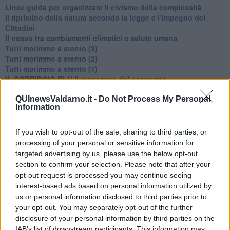
​Linee guida per organizzare il civismo della complessità
​Il ripristino della natura secondo la legge e l’impegno dei
Cittadini
Il nesso tra cambiamenti climatici e salute umana
Tutti morimmo a stento (3)
Tutti morimmo a stento (2)
​Tutti morimmo a stento (1)
IL CORRIDOIO BLU il resoconto del convegno
Un manuale essenziale per seguire il CORRIDOIO BLU
QUInewsValdarno.it -
Do Not Process My Personal
Il corridoio blu
Information
​Il cronoprogramma ottimale verso il full electric sui traghetti
​I costi dell’adeguamento al cold ironing
Alcune domande da esordiente agli esperti che decidono le
If you wish to opt-out of the sale, sharing to third parties, or
sorti dell’Elba
processing of your personal or sensitive information for
Verso il full electric a gestione pubblica dei traghetti​
targeted advertising by us, please use the below opt-out
​La Scienza dei Cittadini e i Cittadini per l’Aria
section to confirm your selection. Please note that after your
Trump e le sue guerre contro i deboli e contro la terra
opt-out request is processed you may continue seeing
​Le furbate elettorali della Meloni e la testardaggine
interest-based ads based on personal information utilized by
dell’opposizione
us or personal information disclosed to third parties prior to
​Date loro l’Oscar al posto del Nobel per la Pace
your opt-out. You may separately opt-out of the further
L'umanizzazione dell'economia e della politica
disclosure of your personal information by third parties on the
​Dopo il diluvio dei NO: un patto intergenerazionale
IAB’s list of downstream participants. This information may