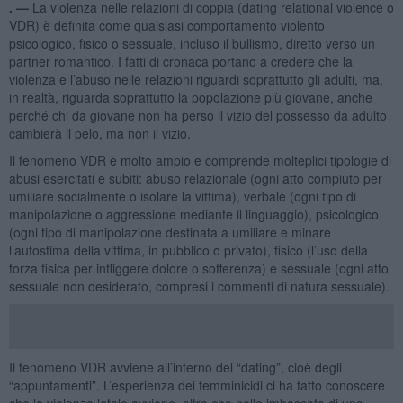
. —
La violenza nelle relazioni di coppia (dating relational violence o
VDR) è definita come qualsiasi comportamento violento
psicologico, fisico o sessuale, incluso il bullismo, diretto verso un
partner romantico. I fatti di cronaca portano a credere che la
violenza e l’abuso nelle relazioni riguardi soprattutto gli adulti, ma,
in realtà, riguarda soprattutto la popolazione più giovane, anche
perché chi da giovane non ha perso il vizio del possesso da adulto
cambierà il pelo, ma non il vizio.
Il fenomeno VDR è molto ampio e comprende molteplici tipologie di
abusi esercitati e subiti: abuso relazionale (ogni atto compiuto per
umiliare socialmente o isolare la vittima), verbale (ogni tipo di
manipolazione o aggressione mediante il linguaggio), psicologico
(ogni tipo di manipolazione destinata a umiliare e minare
l’autostima della vittima, in pubblico o privato), fisico (l’uso della
forza fisica per infliggere dolore o sofferenza) e sessuale (ogni atto
sessuale non desiderato, compresi i commenti di natura sessuale).
Il fenomeno VDR avviene all’interno del “dating”, cioè degli
“appuntamenti”. L’esperienza dei femminicidi ci ha fatto conoscere
che la violenza letale avviene, oltre che nelle imboscate di uno