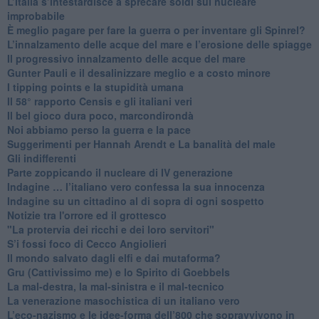
L’Italia s’intestardisce a sprecare soldi sul nucleare
improbabile
È meglio pagare per fare la guerra o per inventare gli Spinrel?
​L’innalzamento delle acque del mare e l’erosione delle spiagge
​Il progressivo innalzamento delle acque del mare
​Gunter Pauli e il desalinizzare meglio e a costo minore
I tipping points e la stupidità umana
​Il 58° rapporto Censis e gli italiani veri
​Il bel gioco dura poco, marcondirondà
Noi abbiamo perso la guerra e la pace
Suggerimenti per Hannah Arendt e La banalità del male
​Gli indifferenti
Parte zoppicando il nucleare di IV generazione
​Indagine … l’italiano vero confessa la sua innocenza
Indagine su un cittadino al di sopra di ogni sospetto
Notizie tra l'orrore ed il grottesco
"La protervia dei ricchi e dei loro servitori"
S’i fossi foco di Cecco Angiolieri
​Il mondo salvato dagli elfi e dai mutaforma?
Gru (Cattivissimo me) e lo Spirito di Goebbels
​La mal-destra, la mal-sinistra e il mal-tecnico
​La venerazione masochistica di un italiano vero
​L’eco-nazismo e le idee-forma dell’800 che sopravvivono in