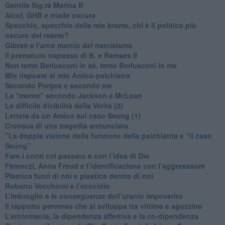
​Gentile Sig.ra Marina B
​Alcol, GHB e triade oscura
​Specchio, specchio delle mie brame, chi è il politico più
oscuro del reame?
​Gibran e l’arco marcio del narcisismo
​Il prematuro trapasso di B. e Ramses II
​Non temo Berlusconi in sé, temo Berlusconi in me
​Mie risposte al mio Amico-psichiatra
​Secondo Porges e secondo me
​La “mente” secondo Jackson e McLean
La difficile dicibilità della Verità (2)
​Lettera da un Amico sul caso Seung (1)
​Cronaca di una tragedia annunciata
"​La doppia visione della funzione della psichiatria e “il caso
Seung”
​Fare i conti col passato e con l’idea di Dio
​Ferenczi, Anna Freud e l’identificazione con l’aggresssore
Plastica fuori di noi e plastica dentro di noi
​Roberto Vecchioni e l’ecocidio
​L’imbroglio e le conseguenze dell’uranio impoverito
​Il rapporto perverso che si sviluppa tra vittima e aguzzino
L’erotomania, la dipendenza affettiva e la co-dipendenza