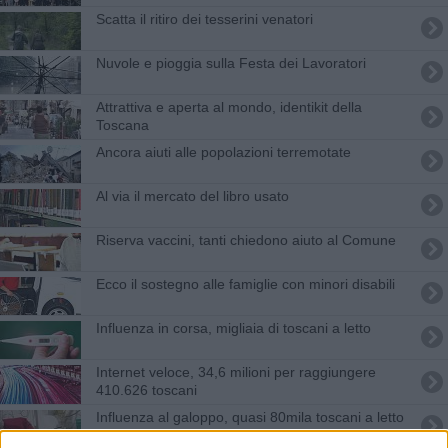
Scatta il ritiro dei tesserini venatori
Nuvole e pioggia sulla Festa dei Lavoratori
Attrattiva e aperta al mondo, identikit della
Toscana
Ancora aiuti alle popolazioni terremotate
Al via il mercato del libro usato
Riserva vaccini, tanti chiedono aiuto al Comune
Ecco il sostegno alle famiglie con minori disabili
Influenza in corsa, migliaia di toscani a letto
Internet veloce, 34,6 milioni per raggiungere
410.626 toscani
Influenza al galoppo, quasi 80mila toscani a letto