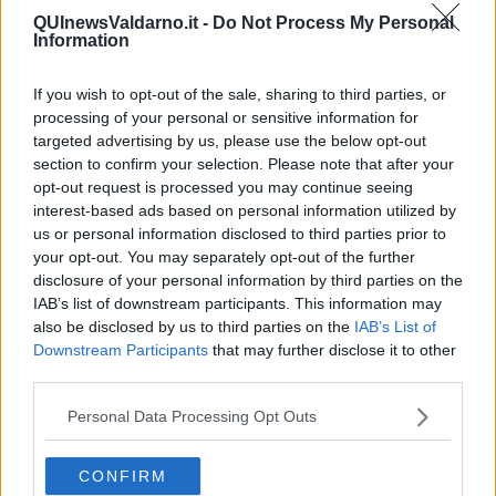
L'omaggio di Muccia a Cavriglia
QUInewsValdarno.it -
Do Not Process My Personal
Information
Il dio Mithra torna a casa
If you wish to opt-out of the sale, sharing to third parties, or
Il vento soffia sulla panchina gigante
processing of your personal or sensitive information for
targeted advertising by us, please use the below opt-out
Moby Dick Festival, c’è il mitico prof Barbero
section to confirm your selection. Please note that after your
opt-out request is processed you may continue seeing
Arezzo Wave 2023, grande successo del Festival
interest-based ads based on personal information utilized by
us or personal information disclosed to third parties prior to
your opt-out. You may separately opt-out of the further
Capodanno, ecco la Toscana che fa il pieno di
turisti
disclosure of your personal information by third parties on the
IAB’s list of downstream participants. This information may
Eccellenza del territorio, Toscana regina di
also be disclosed by us to third parties on the
IAB’s List of
Bandiere arancioni
Downstream Participants
that may further disclose it to other
Graduatoria provvisoria per le case popolari
third parties.
Una domenica con il classicismo viennese
Personal Data Processing Opt Outs
Medico aretino in Armenia a combattere il Covid
CONFIRM