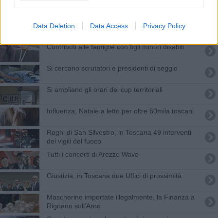
Quando l’epidemia non ferma le feste del
Perdono
Covid: non sai prenotare il vaccino? Vieni da noi
Data Deletion
Data Access
Privacy Policy
Contributi alle famiglie con figli minori disabili
Si cercano scrutatori e presidenti di seggio
Si ampliano gli orari dei cup territoriali
Influenza, Natale a letto per oltre 60mila toscani
Roghi di San Silvestro, in Toscana 49 interventi
dei vigili del fuoco
Tutti i concerti di Arezzo Wave
Giustizia, in Toscana due Uffici di prossimità
Mascherine importate illegalmente, la Finanza a
Rignano sull'Arno