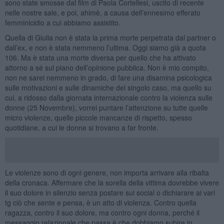
sono state smosse dal film di Paola Cortellesi, uscito di recente
nelle nostre sale, e poi, ahimè, a causa dell’ennesimo efferato
femminicidio a cui abbiamo assistito.
Quella di Giulia non è stata la prima morte perpetrata dal partner o
dall’ex, e non è stata nemmeno l’ultima. Oggi siamo già a quota
106. Ma è stata una morte diversa per quello che ha attivato
attorno a sé sul piano dell’opinione pubblica. Non è mio compito,
non ne sarei nemmeno in grado, di fare una disamina psicologica
sulle motivazioni e sulle dinamiche del singolo caso, ma quello su
cui, a ridosso dalla giornata internazionale contro la violenza sulle
donne (25 Novembre), vorrei puntare l’attenzione su tutte quelle
micro violenze, quelle piccole mancanze di rispetto, spesso
quotidiane, a cui le donne si trovano a far fronte.
Le violenze sono di ogni genere, non importa arrivare alla ribalta
della cronaca. Affermare che la sorella della vittima dovrebbe vivere
il suo dolore in silenzio senza postare sui social o dichiarare ai vari
tg ciò che sente e pensa, è un atto di violenza. Contro quella
ragazza, contro il suo dolore, ma contro ogni donna, perché il
messaggio relazionale che passa è che dobbiamo subire in