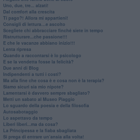
Uno, due, tre... alzati!​
​Dal comfort alla crescita
​Ti pago?! Allora mi appartieni!​
​Consigli di lettura…e ascolto
​Scegliete chi abbracciare finché siete in tempo
​Ristrutturare...che passione!!!
​E che le vacanze abbiano inizio!!!
​Lenta ripresa
​Quando a raccontarsi è lo psicologo
​E se la vendetta fosse la felicità?
​Due anni di Blog
​Indipendenti a tutti i costi?
​Ma alla fine che cosa è e cosa non è la terapia?
​Siamo sicuri sia mio nipote?
​Lamentarsi è davvero sempre sbagliato?
​Metti un sabato al Museo Piaggio
​Lo sguardo della poesia e della filosofia
Autosabotaggio
​Lo aspettavo da tempo
​Liberi liberi...ma da cosa?
​La Principessa e la fiaba sbagliata
Si prega di entrare un’ansia alla volta!