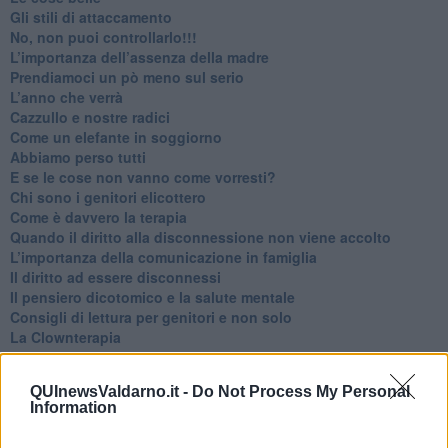
​Gli stili di attaccamento
No, non puoi controllarlo!!!
​L’importanza dell’assenza della madre
​Prendiamoci un pò meno sul serio
​L’anno che verrà
​Cazzullo e nostre radici
​Come un elefante in soggiorno
​Abbiamo perso tutti
E se le cose non vanno come vorresti?
​Chi sono i genitori elicottero
Come è davvero la terapia
Quando il diritto alla disconnessione non viene accolto
​L’importanza della comunicazione in famiglia
​Il diritto ad essere disconnessi
​Il pensiero dicotomico e la salute mentale
​Consigli di lettura per genitori e non solo
​La Clownterapia
​Differenze tra persone frustrate e non
L’invisibile fatica mentale
QUInewsValdarno.it -
Do Not Process My Personal
Vacanze a km zero
Information
​Buone Vacan(si)e!
​Il lato positivo delle cose