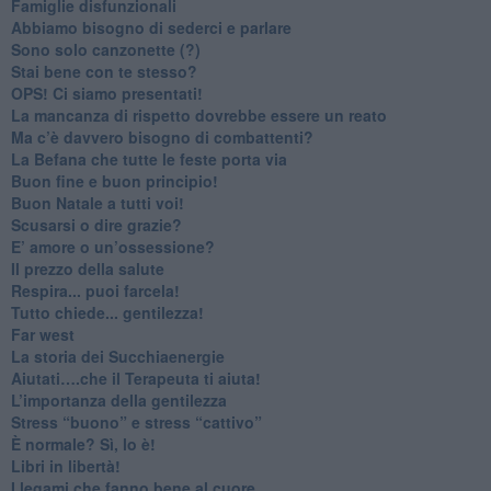
​Famiglie disfunzionali
​Abbiamo bisogno di sederci e parlare
Sono solo canzonette (?)
​Stai bene con te stesso?
​OPS! Ci siamo presentati!
​La mancanza di rispetto dovrebbe essere un reato
​Ma c’è davvero bisogno di combattenti?
​La Befana che tutte le feste porta via
Buon fine e buon principio!
​Buon Natale a tutti voi!
​Scusarsi o dire grazie?
​E’ amore o un’ossessione?
​Il prezzo della salute
​Respira... puoi farcela!
​Tutto chiede... gentilezza!
​Far west
​La storia dei Succhiaenergie
​Aiutati….che il Terapeuta ti aiuta!
​L’importanza della gentilezza
​Stress “buono” e stress “cattivo”
​È normale? Sì, lo è!
​Libri in libertà!
​I legami che fanno bene al cuore