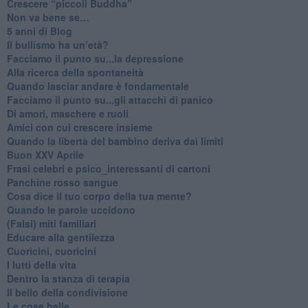
​Crescere “piccoli Buddha”
Non va bene se…
​5 anni di Blog
​Il bullismo ha un’età?
Facciamo il punto su...la depressione
​Alla ricerca della spontaneità
​Quando lasciar andare è fondamentale
Facciamo il punto su...gli attacchi di panico
Di amori, maschere e ruoli
​Amici con cui crescere insieme
​Quando la libertà del bambino deriva dai limiti
Buon XXV Aprile
​Frasi celebri e psico_interessanti di cartoni
​Panchine rosso sangue
​Cosa dice il tuo corpo della tua mente?
​Quando le parole uccidono
​(Falsi) miti familiari
​Educare alla gentilezza
​Cuoricini, cuoricini
I lutti della vita
​Dentro la stanza di terapia
​Il bello della condivisione
Le cose belle