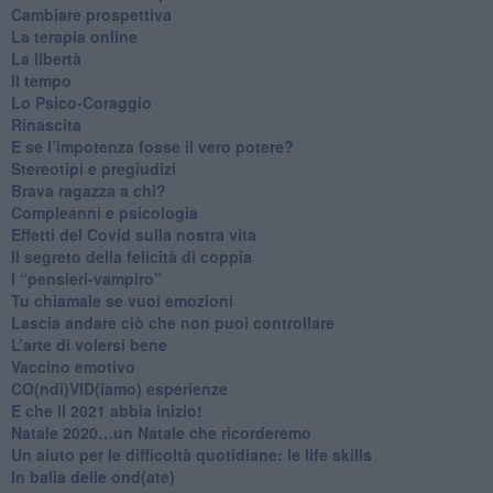
​Cambiare prospettiva
La terapia online
La libertà
​Il tempo
​Lo Psico-Coraggio
Rinascita
​E se l’impotenza fosse il vero potere?
Stereotipi e pregiudizi
​Brava ragazza a chi?
​Compleanni e psicologia
Effetti del Covid sulla nostra vita
Il segreto della felicità di coppia
​I “pensieri-vampiro”
​Tu chiamale se vuoi emozioni
​Lascia andare ciò che non puoi controllare
L’arte di volersi bene
​Vaccino emotivo
CO(ndi)VID(iamo) esperienze
​E che il 2021 abbia inizio!
​Natale 2020…un Natale che ricorderemo
Un aiuto per le difficoltà quotidiane: le life skills
​In balia delle ond(ate)