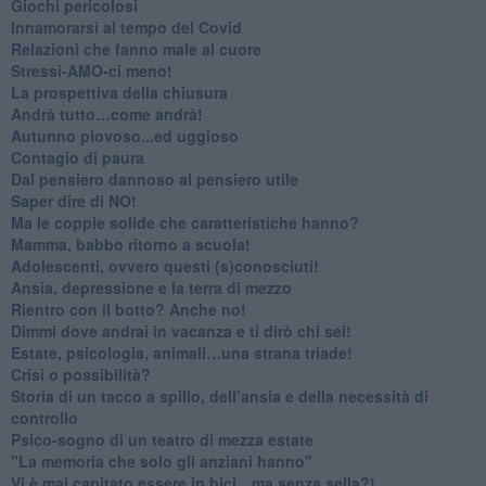
Giochi pericolosi
Innamorarsi al tempo del Covid
​Relazioni che fanno male al cuore
​Stressi-AMO-ci meno!
​La prospettiva della chiusura
​Andrà tutto…come andrà!
Autunno piovoso...ed uggioso
​Contagio di paura
​Dal pensiero dannoso al pensiero utile
​Saper dire di NO!
​Ma le coppie solide che caratteristiche hanno?
​Mamma, babbo ritorno a scuola!
Adolescenti, ovvero questi (s)conosciuti!
Ansia, depressione e la terra di mezzo
​Rientro con il botto? Anche no!
Dimmi dove andrai in vacanza e ti dirò chi sei!
​Estate, psicologia, animali…una strana triade!
​Crisi o possibilità?
​Storia di un tacco a spillo, dell’ansia e della necessità di
controllo
​Psico-sogno di un teatro di mezza estate
"La memoria che solo gli anziani hanno"
​Vi è mai capitato essere in bici…ma senza sella?!