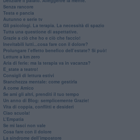
​Deliziare il palato. Alleggerire la mente.
​Senza rancore
​Testa e pancia
​Autunno e serie tv
​Gli psicologi. La terapia. La necessità di spazio
​Tutta una questione di aspettative.
​Grazie a ciò che ho e ciò che faccio!
​Inevitabili lutti...cosa fare con il dolore?
Prolungare l’effetto benefico dell’estate? Si può!
​Letture a km zero
​Aria di ferie: ma la terapia va in vacanza?
​E_state a teatro!
​Consigli di lettura estivi
​Stanchezza mentale: come gestirla
​A come Amico
​Se ami gli altri, prenditi il tuo tempo
​Un anno di Blog: semplicemente Grazie!
​Vita di coppia, conflitti e desideri
​Ciao scuola!
​L’Empatia
​Se mi lasci non vale
Cosa fare con il dolore
​La sindrome dell’impostore