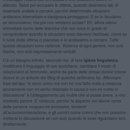
silenzio. Salvo poi accusare le vittime, quando diventano tali, di
essersele andate a cercare, perché determinate situazioni
andavano intercettate e bisognava proteggerci. E se lo facciamo,
se denunciamo, ma poi non veniamo uccise? Eh, allora siamo
etichettate come delle isteriche che non sono in grado di
comprendere quando le situazioni sono davvero rischiose, come se
il ruolo della vittima ci piacesse e lo andassimo a cercare. Tutte
queste situazioni sono violenze. Violenze di ogni genere, non solo
fisiche, non solo espressamente verbali.
C’è un bisogno infinito, secondo me, di fare
igiene linguistica
,
modificare il linguaggio di uso quotidiano, cambiare il modo di
relazionarci al femminile, anche da parte delle stesse donne (come
dicevo in un articolo del Blog di qualche settimana fa). Affermare
frasi del tipo “io sono uomo ma non ho mai fatto male a nessuna
sicuramente non mi sento chiamato in causa e non mi metto in
discussione” è l’atteggiamento più inutile che si possa avere, a mio
modesto parere. E’ violenza, perché fa apparire noi donne come
delle persone incapaci ed eccessive, tendenti
all’autocommiserazione, e gli uomini come coloro che non possono
mettersi in discussione se non solo quando le cose riguardano loro
direttamente.