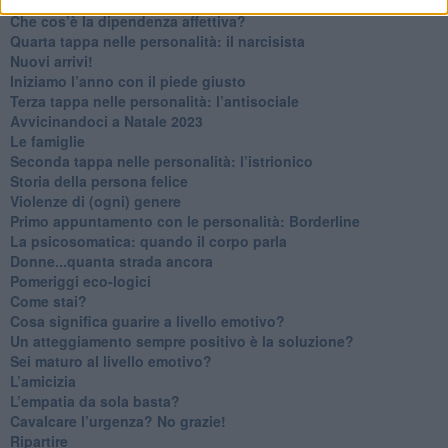
Non dare niente per scontato
Che cos’è la dipendenza affettiva?
Quarta tappa nelle personalità: il narcisista
​Nuovi arrivi!
​Iniziamo l’anno con il piede giusto
​Terza tappa nelle personalità: l’antisociale
​Avvicinandoci a Natale 2023
Le famiglie
Seconda tappa nelle personalità: l’istrionico
​Storia della persona felice
Violenze di (ogni) genere
​Primo appuntamento con le personalità: Borderline
La psicosomatica: quando il corpo parla
Donne...quanta strada ancora
​Pomeriggi eco-logici
​Come stai?
Cosa significa guarire a livello emotivo?
​Un atteggiamento sempre positivo è la soluzione?
​Sei maturo al livello emotivo?
​L’amicizia
​L’empatia da sola basta?
​Cavalcare l’urgenza? No grazie!
Ripartire