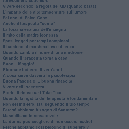
​Arrivederci a settembre
​Vivere secondo la regola del QB (quanto basta)
​L'impatto delle alte temperature sull’umore
Sei anni di Psico-Cose
​Anche il terapeuta “sente”
​La forza silenziosa dell'impegno
​Il mito della madre leonessa
Spazi leggeri per tempi complessi
Il bambino, il marshmallow e il tempo
​Quando cambia il nome di una sindrome
​Quando il terapeuta torna a casa
​Buon 1 Maggio!
Ritornare indietro di vent’anni
​A cosa serve davvero la psicoterapia
​Buona Pasqua e … buona rinascita!
​Vivere nell’incertezza
​Storie di rinascita: i Take That
​Quando la rigidità del terapeuta è fondamentale
​Non sei indietro, stai seguendo il tuo tempo
​Perché abbiamo bisogno di Sanremo?
​Maschilismo inconsapevole
​La donna può scegliere di non essere madre!
​Perché abbiamo così bisogno di supereroi?