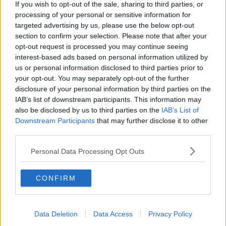
​Storie antiche di tempi moderni
If you wish to opt-out of the sale, sharing to third parties, or
​Quello che alle mamme non dicono
processing of your personal or sensitive information for
Adultescenza
targeted advertising by us, please use the below opt-out
Homo imbecillis
section to confirm your selection. Please note that after your
​4 anni di Blog
opt-out request is processed you may continue seeing
Quando il silenzio è aggressivo
interest-based ads based on personal information utilized by
​Il passato, questo conosciuto!
us or personal information disclosed to third parties prior to
​Clima ballerino e sbalzi d’umore
your opt-out. You may separately opt-out of the further
La maternità
disclosure of your personal information by third parties on the
​L’uomo o l’orso?
IAB’s list of downstream participants. This information may
Non hanno un amico a teatro​
also be disclosed by us to third parties on the
IAB’s List of
​Tutta una questione di rispetto
Downstream Participants
that may further disclose it to other
​Cose che ci esauriscono
third parties.
​Vespa che passione!
​Lasciate ai vostri figli il diritto di piangere
Personal Data Processing Opt Outs
​Parole d’amore regalate al vento
​Essere genitori di un adolescente
​Saper pazientare
CONFIRM
​Giornata del Fiocchetto Lilla
​Venerdì emozionalmente sostenibile
Ma ti ascolti?
Data Deletion
Data Access
Privacy Policy
Contornati di persone che…