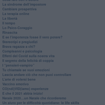
​La sindrome dell’impostore
​Cambiare prospettiva
La terapia online
La libertà
​Il tempo
​Lo Psico-Coraggio
Rinascita
​E se l’impotenza fosse il vero potere?
Stereotipi e pregiudizi
​Brava ragazza a chi?
​Compleanni e psicologia
Effetti del Covid sulla nostra vita
Il segreto della felicità di coppia
​I “pensieri-vampiro”
​Tu chiamale se vuoi emozioni
​Lascia andare ciò che non puoi controllare
L’arte di volersi bene
​Vaccino emotivo
CO(ndi)VID(iamo) esperienze
​E che il 2021 abbia inizio!
​Natale 2020…un Natale che ricorderemo
Un aiuto per le difficoltà quotidiane: le life skills