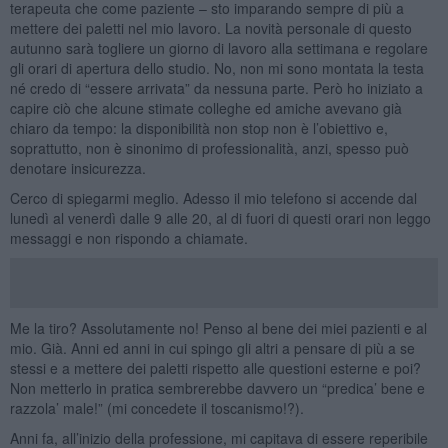
terapeuta che come paziente – sto imparando sempre di più a
mettere dei paletti nel mio lavoro. La novità personale di questo
autunno sarà togliere un giorno di lavoro alla settimana e regolare
gli orari di apertura dello studio. No, non mi sono montata la testa
né credo di “essere arrivata” da nessuna parte. Però ho iniziato a
capire ciò che alcune stimate colleghe ed amiche avevano già
chiaro da tempo: la disponibilità non stop non è l’obiettivo e,
soprattutto, non è sinonimo di professionalità, anzi, spesso può
denotare insicurezza.
Cerco di spiegarmi meglio. Adesso il mio telefono si accende dal
lunedì al venerdì dalle 9 alle 20, al di fuori di questi orari non leggo
messaggi e non rispondo a chiamate.
Me la tiro? Assolutamente no! Penso al bene dei miei pazienti e al
mio. Già. Anni ed anni in cui spingo gli altri a pensare di più a se
stessi e a mettere dei paletti rispetto alle questioni esterne e poi?
Non metterlo in pratica sembrerebbe davvero un “predica’ bene e
razzola’ male!” (mi concedete il toscanismo!?).
Anni fa, all’inizio della professione, mi capitava di essere reperibile