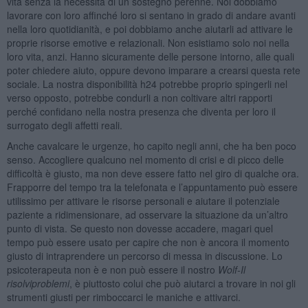
vita senza la necessità di un sostegno perenne. Noi dobbiamo
lavorare con loro affinché loro si sentano in grado di andare avanti
nella loro quotidianità, e poi dobbiamo anche aiutarli ad attivare le
proprie risorse emotive e relazionali. Non esistiamo solo noi nella
loro vita, anzi. Hanno sicuramente delle persone intorno, alle quali
poter chiedere aiuto, oppure devono imparare a crearsi questa rete
sociale. La nostra disponibilità h24 potrebbe proprio spingerli nel
verso opposto, potrebbe condurli a non coltivare altri rapporti
perché confidano nella nostra presenza che diventa per loro il
surrogato degli affetti reali.
Anche cavalcare le urgenze, ho capito negli anni, che ha ben poco
senso. Accogliere qualcuno nel momento di crisi e di picco delle
difficoltà è giusto, ma non deve essere fatto nel giro di qualche ora.
Frapporre del tempo tra la telefonata e l’appuntamento può essere
utilissimo per attivare le risorse personali e aiutare il potenziale
paziente a ridimensionare, ad osservare la situazione da un’altro
punto di vista. Se questo non dovesse accadere, magari quel
tempo può essere usato per capire che non è ancora il momento
giusto di intraprendere un percorso di messa in discussione. Lo
psicoterapeuta non è e non può essere il nostro
Wolf-Il
risolviproblemi
, è piuttosto colui che può aiutarci a trovare in noi gli
strumenti giusti per rimboccarci le maniche e attivarci.