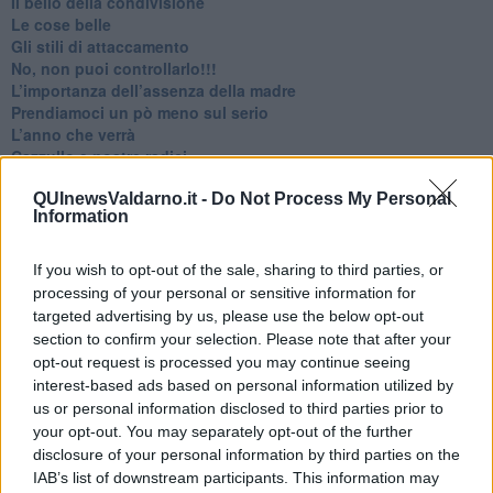
​Il bello della condivisione
Le cose belle
​Gli stili di attaccamento
No, non puoi controllarlo!!!
​L’importanza dell’assenza della madre
​Prendiamoci un pò meno sul serio
​L’anno che verrà
​Cazzullo e nostre radici
​Come un elefante in soggiorno
QUInewsValdarno.it -
Do Not Process My Personal
​Abbiamo perso tutti
Information
E se le cose non vanno come vorresti?
​Chi sono i genitori elicottero
Come è davvero la terapia
If you wish to opt-out of the sale, sharing to third parties, or
Quando il diritto alla disconnessione non viene accolto
processing of your personal or sensitive information for
​L’importanza della comunicazione in famiglia
targeted advertising by us, please use the below opt-out
​Il diritto ad essere disconnessi
section to confirm your selection. Please note that after your
​Il pensiero dicotomico e la salute mentale
opt-out request is processed you may continue seeing
​Consigli di lettura per genitori e non solo
interest-based ads based on personal information utilized by
​La Clownterapia
us or personal information disclosed to third parties prior to
​Differenze tra persone frustrate e non
your opt-out. You may separately opt-out of the further
L’invisibile fatica mentale
disclosure of your personal information by third parties on the
Vacanze a km zero
IAB’s list of downstream participants. This information may
​Buone Vacan(si)e!