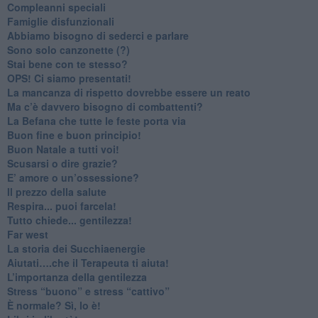
​Compleanni speciali
​Famiglie disfunzionali
​Abbiamo bisogno di sederci e parlare
Sono solo canzonette (?)
​Stai bene con te stesso?
​OPS! Ci siamo presentati!
​La mancanza di rispetto dovrebbe essere un reato
​Ma c’è davvero bisogno di combattenti?
​La Befana che tutte le feste porta via
Buon fine e buon principio!
​Buon Natale a tutti voi!
​Scusarsi o dire grazie?
​E’ amore o un’ossessione?
​Il prezzo della salute
​Respira... puoi farcela!
​Tutto chiede... gentilezza!
​Far west
​La storia dei Succhiaenergie
​Aiutati….che il Terapeuta ti aiuta!
​L’importanza della gentilezza
​Stress “buono” e stress “cattivo”
​È normale? Sì, lo è!