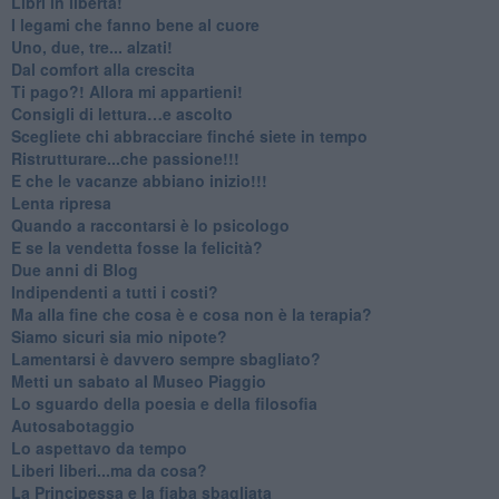
​Libri in libertà!
​I legami che fanno bene al cuore
Uno, due, tre... alzati!​
​Dal comfort alla crescita
​Ti pago?! Allora mi appartieni!​
​Consigli di lettura…e ascolto
​Scegliete chi abbracciare finché siete in tempo
​Ristrutturare...che passione!!!
​E che le vacanze abbiano inizio!!!
​Lenta ripresa
​Quando a raccontarsi è lo psicologo
​E se la vendetta fosse la felicità?
​Due anni di Blog
​Indipendenti a tutti i costi?
​Ma alla fine che cosa è e cosa non è la terapia?
​Siamo sicuri sia mio nipote?
​Lamentarsi è davvero sempre sbagliato?
​Metti un sabato al Museo Piaggio
​Lo sguardo della poesia e della filosofia
Autosabotaggio
​Lo aspettavo da tempo
​Liberi liberi...ma da cosa?
​La Principessa e la fiaba sbagliata