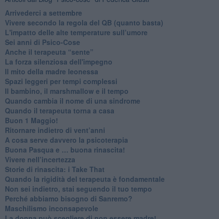
​Arrivederci a settembre
​Vivere secondo la regola del QB (quanto basta)
​L'impatto delle alte temperature sull’umore
Sei anni di Psico-Cose
​Anche il terapeuta “sente”
​La forza silenziosa dell'impegno
​Il mito della madre leonessa
Spazi leggeri per tempi complessi
Il bambino, il marshmallow e il tempo
​Quando cambia il nome di una sindrome
​Quando il terapeuta torna a casa
​Buon 1 Maggio!
Ritornare indietro di vent’anni
​A cosa serve davvero la psicoterapia
​Buona Pasqua e … buona rinascita!
​Vivere nell’incertezza
​Storie di rinascita: i Take That
​Quando la rigidità del terapeuta è fondamentale
​Non sei indietro, stai seguendo il tuo tempo
​Perché abbiamo bisogno di Sanremo?
​Maschilismo inconsapevole
​La donna può scegliere di non essere madre!