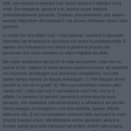
h24, non riuscivo a staccare mai, avevo sempre il cellulare tra le
mani. Ero inesperta, giovane e sì, ancora un po' insicura
professionalmente parlando. Credevo, erroneamente, che essere
sempre disponibile dimostrasse il mio sincero interesse verso i miei
pazienti.
In realtà non era affatto così. I miei pazienti, i pazienti in generale
ricercano nel terapeuta la sicurezza ma anche la professionalità. E
sapere che il terapeuta non riesce a gestire la propria vita
personale non credo sarebbe un ottimo biglietto da visita.
Ma voglio analizzarla dal punto di vista dei pazienti, cosa che mi
preme di più. Sapere di avere sempre qualcuno pronto ad ascoltarti
nel momento del bisogno può sembrare consolatorio, ma nello
stesso tempo manda un doppio messaggio: 1) “
Hai bisogno di me
perché tu non sei in grado
” 2) “
Non puoi contattare nessun altro
tranne me
”. Letto così non è consolatorio vero? No, non lo è
affatto. Le persone (sì perché i pazienti in prima istanza sono
persone, non dobbiamo mai dimenticarlo) si affidano a noi perché
hanno bisogno di sostegno in una fase delicata, spesso difficile
della loro vita. E noi non possiamo esimerci dallo sporcarci le mani
proprio insieme a loro. Ma dobbiamo anche spronarli, aiutarli a
trovare quegli strumenti necessari ad andare avanti nella propria