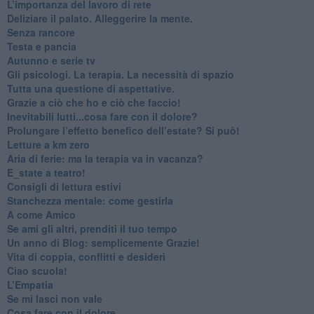
​L’importanza del lavoro di rete
​Deliziare il palato. Alleggerire la mente.
​Senza rancore
​Testa e pancia
​Autunno e serie tv
​Gli psicologi. La terapia. La necessità di spazio
​Tutta una questione di aspettative.
​Grazie a ciò che ho e ciò che faccio!
​Inevitabili lutti...cosa fare con il dolore?
Prolungare l’effetto benefico dell’estate? Si può!
​Letture a km zero
​Aria di ferie: ma la terapia va in vacanza?
​E_state a teatro!
​Consigli di lettura estivi
​Stanchezza mentale: come gestirla
​A come Amico
​Se ami gli altri, prenditi il tuo tempo
​Un anno di Blog: semplicemente Grazie!
​Vita di coppia, conflitti e desideri
​Ciao scuola!
​L’Empatia
​Se mi lasci non vale
Cosa fare con il dolore