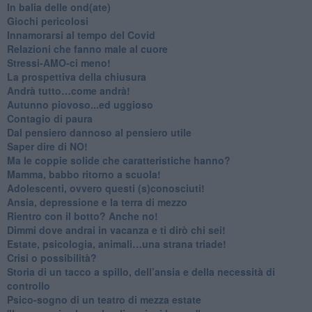
​In balia delle ond(ate)
Giochi pericolosi
Innamorarsi al tempo del Covid
​Relazioni che fanno male al cuore
​Stressi-AMO-ci meno!
​La prospettiva della chiusura
​Andrà tutto…come andrà!
Autunno piovoso...ed uggioso
​Contagio di paura
​Dal pensiero dannoso al pensiero utile
​Saper dire di NO!
​Ma le coppie solide che caratteristiche hanno?
​Mamma, babbo ritorno a scuola!
Adolescenti, ovvero questi (s)conosciuti!
Ansia, depressione e la terra di mezzo
​Rientro con il botto? Anche no!
Dimmi dove andrai in vacanza e ti dirò chi sei!
​Estate, psicologia, animali…una strana triade!
​Crisi o possibilità?
​Storia di un tacco a spillo, dell’ansia e della necessità di
controllo
​Psico-sogno di un teatro di mezza estate