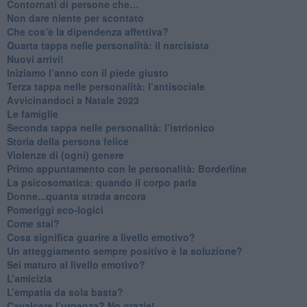
Contornati di persone che…
Non dare niente per scontato
Che cos’è la dipendenza affettiva?
Quarta tappa nelle personalità: il narcisista
​Nuovi arrivi!
​Iniziamo l’anno con il piede giusto
​Terza tappa nelle personalità: l’antisociale
​Avvicinandoci a Natale 2023
Le famiglie
Seconda tappa nelle personalità: l’istrionico
​Storia della persona felice
Violenze di (ogni) genere
​Primo appuntamento con le personalità: Borderline
La psicosomatica: quando il corpo parla
Donne...quanta strada ancora
​Pomeriggi eco-logici
​Come stai?
Cosa significa guarire a livello emotivo?
​Un atteggiamento sempre positivo è la soluzione?
​Sei maturo al livello emotivo?
​L’amicizia
​L’empatia da sola basta?
​Cavalcare l’urgenza? No grazie!