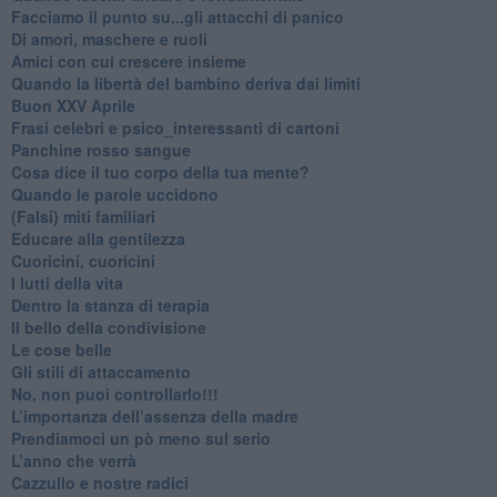
Facciamo il punto su...gli attacchi di panico
Di amori, maschere e ruoli
​Amici con cui crescere insieme
​Quando la libertà del bambino deriva dai limiti
Buon XXV Aprile
​Frasi celebri e psico_interessanti di cartoni
​Panchine rosso sangue
​Cosa dice il tuo corpo della tua mente?
​Quando le parole uccidono
​(Falsi) miti familiari
​Educare alla gentilezza
​Cuoricini, cuoricini
I lutti della vita
​Dentro la stanza di terapia
​Il bello della condivisione
Le cose belle
​Gli stili di attaccamento
No, non puoi controllarlo!!!
​L’importanza dell’assenza della madre
​Prendiamoci un pò meno sul serio
​L’anno che verrà
​Cazzullo e nostre radici