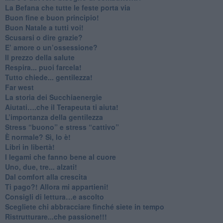
​La Befana che tutte le feste porta via
Buon fine e buon principio!
​Buon Natale a tutti voi!
​Scusarsi o dire grazie?
​E’ amore o un’ossessione?
​Il prezzo della salute
​Respira... puoi farcela!
​Tutto chiede... gentilezza!
​Far west
​La storia dei Succhiaenergie
​Aiutati….che il Terapeuta ti aiuta!
​L’importanza della gentilezza
​Stress “buono” e stress “cattivo”
​È normale? Sì, lo è!
​Libri in libertà!
​I legami che fanno bene al cuore
Uno, due, tre... alzati!​
​Dal comfort alla crescita
​Ti pago?! Allora mi appartieni!​
​Consigli di lettura…e ascolto
​Scegliete chi abbracciare finché siete in tempo
​Ristrutturare...che passione!!!