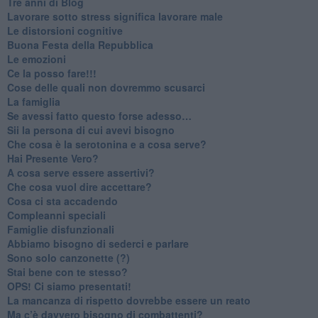
​Tre anni di Blog
​Lavorare sotto stress significa lavorare male
​Le distorsioni cognitive
​Buona Festa della Repubblica
Le emozioni
​Ce la posso fare!!!
​Cose delle quali non dovremmo scusarci
​La famiglia
​Se avessi fatto questo forse adesso…
​Sii la persona di cui avevi bisogno
Che cosa è la serotonina e a cosa serve?
​Hai Presente Vero?
A cosa serve essere assertivi?
​Che cosa vuol dire accettare?
​Cosa ci sta accadendo
​Compleanni speciali
​Famiglie disfunzionali
​Abbiamo bisogno di sederci e parlare
Sono solo canzonette (?)
​Stai bene con te stesso?
​OPS! Ci siamo presentati!
​La mancanza di rispetto dovrebbe essere un reato
​Ma c’è davvero bisogno di combattenti?