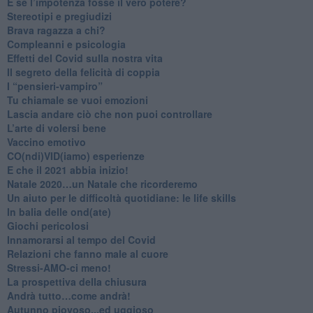
​E se l’impotenza fosse il vero potere?
Stereotipi e pregiudizi
​Brava ragazza a chi?
​Compleanni e psicologia
Effetti del Covid sulla nostra vita
Il segreto della felicità di coppia
​I “pensieri-vampiro”
​Tu chiamale se vuoi emozioni
​Lascia andare ciò che non puoi controllare
L’arte di volersi bene
​Vaccino emotivo
CO(ndi)VID(iamo) esperienze
​E che il 2021 abbia inizio!
​Natale 2020…un Natale che ricorderemo
Un aiuto per le difficoltà quotidiane: le life skills
​In balia delle ond(ate)
Giochi pericolosi
Innamorarsi al tempo del Covid
​Relazioni che fanno male al cuore
​Stressi-AMO-ci meno!
​La prospettiva della chiusura
​Andrà tutto…come andrà!
Autunno piovoso...ed uggioso