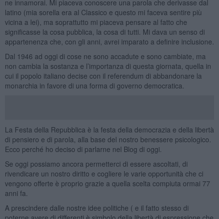
ne innamorai. Mi piaceva conoscere una parola che derivasse dal
latino (mia sorella era al Classico e questo mi faceva sentire più
vicina a lei), ma soprattutto mi piaceva pensare al fatto che
significasse la cosa pubblica, la cosa di tutti. Mi dava un senso di
appartenenza che, con gli anni, avrei imparato a definire inclusione.
Dal 1946 ad oggi di cose ne sono accadute e sono cambiate, ma
non cambia la sostanza e l’importanza di questa giornata, quella in
cui il popolo italiano decise con il referendum di abbandonare la
monarchia in favore di una forma di governo democratica.
La Festa della Repubblica è la festa della democrazia e della libertà
di pensiero e di parola, alla base del nostro benessere psicologico.
Ecco perché ho deciso di parlarne nel Blog di oggi.
Se oggi possiamo ancora permetterci di essere ascoltati, di
rivendicare un nostro diritto e cogliere le varie opportunità che ci
vengono offerte è proprio grazie a quella scelta compiuta ormai 77
anni fa.
A prescindere dalle nostre idee politiche ( e il fatto stesso di
poterne avere di differenti è simbolo della libertà di espressione che