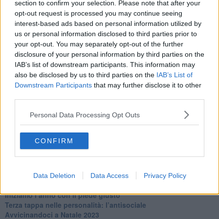
section to confirm your selection. Please note that after your
​Clima ballerino e sbalzi d’umore
opt-out request is processed you may continue seeing
La maternità
interest-based ads based on personal information utilized by
​L’uomo o l’orso?
us or personal information disclosed to third parties prior to
Non hanno un amico a teatro​
your opt-out. You may separately opt-out of the further
​Tutta una questione di rispetto
disclosure of your personal information by third parties on the
​Cose che ci esauriscono
IAB’s list of downstream participants. This information may
​Vespa che passione!
also be disclosed by us to third parties on the
IAB’s List of
​Lasciate ai vostri figli il diritto di piangere
Downstream Participants
that may further disclose it to other
​Parole d’amore regalate al vento
third parties.
​Essere genitori di un adolescente
​Saper pazientare
Personal Data Processing Opt Outs
​Giornata del Fiocchetto Lilla
​Venerdì emozionalmente sostenibile
Ma ti ascolti?
CONFIRM
Contornati di persone che…
Non dare niente per scontato
Che cos’è la dipendenza affettiva?
Quarta tappa nelle personalità: il narcisista
Data Deletion
Data Access
Privacy Policy
​Nuovi arrivi!
​Iniziamo l’anno con il piede giusto
​Terza tappa nelle personalità: l’antisociale
​Avvicinandoci a Natale 2023