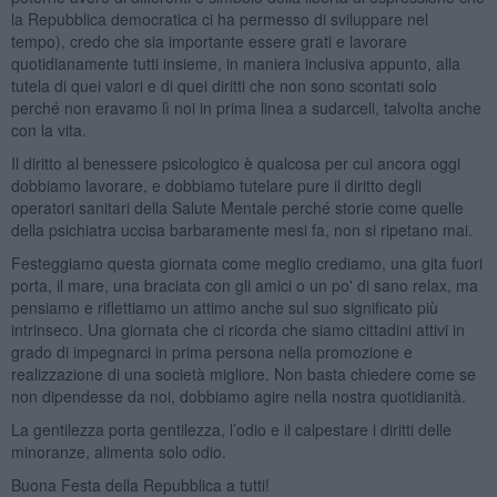
la Repubblica democratica ci ha permesso di sviluppare nel
tempo), credo che sia importante essere grati e lavorare
quotidianamente tutti insieme, in maniera inclusiva appunto, alla
tutela di quei valori e di quei diritti che non sono scontati solo
perché non eravamo lì noi in prima linea a sudarceli, talvolta anche
con la vita.
Il diritto al benessere psicologico è qualcosa per cui ancora oggi
dobbiamo lavorare, e dobbiamo tutelare pure il diritto degli
operatori sanitari della Salute Mentale perché storie come quelle
della psichiatra uccisa barbaramente mesi fa, non si ripetano mai.
Festeggiamo questa giornata come meglio crediamo, una gita fuori
porta, il mare, una braciata con gli amici o un po' di sano relax, ma
pensiamo e riflettiamo un attimo anche sul suo significato più
intrinseco. Una giornata che ci ricorda che siamo cittadini attivi in
grado di impegnarci in prima persona nella promozione e
realizzazione di una società migliore. Non basta chiedere come se
non dipendesse da noi, dobbiamo agire nella nostra quotidianità.
La gentilezza porta gentilezza, l’odio e il calpestare i diritti delle
minoranze, alimenta solo odio.
Buona Festa della Repubblica a tutti!