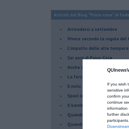
Articoli dal Blog “Psico-cose” di Fed
​Arrivederci a settembre
​Vivere secondo la regola del
​L'impatto delle alte tempera
Sei anni di Psico-Cose
​Anche il terapeuta “sente”
QUInewsVa
​La forza silenziosa dell'imp
If you wish 
​Il mito della madre leonessa
sensitive in
Spazi leggeri per tempi comp
confirm you
continue se
Il bambino, il marshmallow e
information 
​Quando cambia il nome di u
further disc
participants
​Quando il terapeuta torna a 
Downstream 