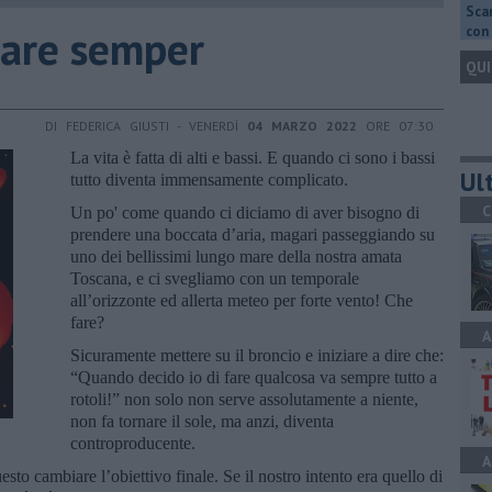
Scar
rare semper
con 
QUI
DI FEDERICA GIUSTI - VENERDÌ
04 MARZO 2022
ORE 07:30
La vita è fatta di alti e bassi. E quando ci sono i bassi
Ult
tutto diventa immensamente complicato.
C
Un po' come quando ci diciamo di aver bisogno di
prendere una boccata d’aria, magari passeggiando su
uno dei bellissimi lungo mare della nostra amata
Toscana, e ci svegliamo con un temporale
all’orizzonte ed allerta meteo per forte vento! Che
fare?
A
Sicuramente mettere su il broncio e iniziare a dire che:
“Quando decido io di fare qualcosa va sempre tutto a
rotoli!” non solo non serve assolutamente a niente,
non fa tornare il sole, ma anzi, diventa
controproducente.
A
o cambiare l’obiettivo finale. Se il nostro intento era quello di