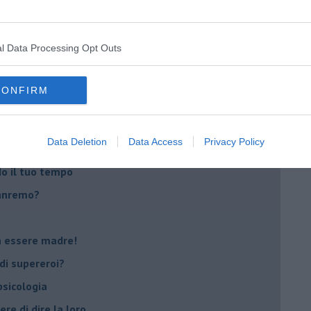
i
l Data Processing Opt Outs
oterapia
scita!
CONFIRM
t
Data Deletion
Data Access
Privacy Policy
peuta è fondamentale
do il tuo tempo
Sanremo?
on essere madre!
di supereroi?
 psicologia
ere di dire la loro