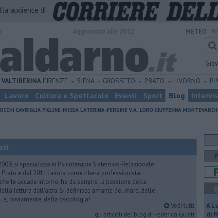
alla audience di
o
Aggiornato alle 20:12
METEO:
M
Gio
VALTIBERINA
FIRENZE
SIENA
GROSSETO
PRATO
LIVORNO
PI
Lavoro
Cultura e Spettacolo
Eventi
Sport
Blog
Intervi
OCCHI
CAVRIGLIA
FIGLINE-INCISA
LATERINA-PERGINE V.A.
LORO CIUFFENNA
MONTEVARCH
sti
2009, si specializza in Psicoterapia Sistemico-Relazionale
 Prato e dal 2011 lavora come libera professionista.
 che le accade intorno, ha da sempre la passione della
Q
ella lettura dall’altra. Si definisce amante del mare, delle
 e, ovviamente, della psicologia!
Vedi tutti
A L
gli articoli del blog di Federica Giusti
di 