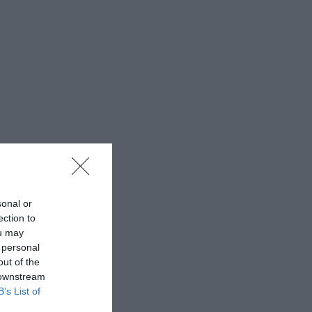
sonal or
ection to
ou may
 personal
out of the
 downstream
B’s List of