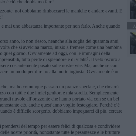
esto è ciò che dobbiamo fare!
rizzonte, noi dobbiamo rimboccarci le maniche e andare avanti. E
e!
 e mai uno abbastanza importante per non farlo. Anche quando
A
orso anno, io non riesco, neanche alla soglia dei quaranta anni,
 volta che si avvicina marzo, inizio a fremere come una bambina
 quel giorno. Ovviamente ad oggi, con le immagini della
prensibili, tutto perde di splendore e di vitalità. Il velo oscuro a
essere costantemente posato sulle nostre vite. Ma, anche se con
 essere un modo per dire no alla morte ingiusta. Ovviamente è un
sà che, ma ho comunque passato un pranzo speciale, che rimarrà
nzo con tutti e due i miei genitori e mia sorella. Semplicemente
 grandi nuvole all’orizzonte che hanno portato via con sé un bel
 nonostante ciò, anche quest’anno voglio festeggiare. Perché c’è
uando è difficile scorgerlo, dobbiamo impegnarci di più, cercare
i prendersi del tempo per essere felici di qualcosa e condividere
elle nostre priorità, nonostante tutte le pesantezze e le brutture