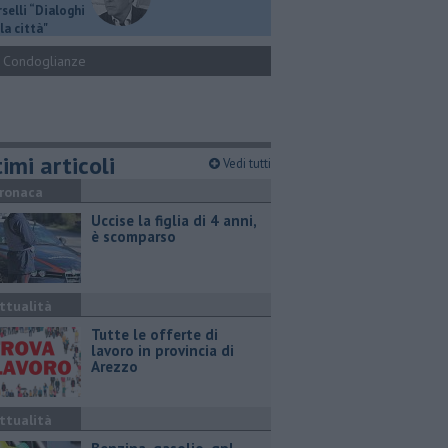
selli “Dialoghi
la città"
Condoglianze
imi articoli
Vedi tutti
ronaca
Uccise la figlia di 4 anni,
è scomparso
ttualità
​Tutte le offerte di
lavoro in provincia di
Arezzo
ttualità