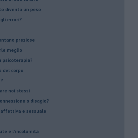
to diventa un peso
li errori?
ventano preziose
rle meglio
 psicoterapia?
a del corpo
e?
vare noi stessi
 connessione o disagio?
 affettiva e sessuale
ute e l’incolumità