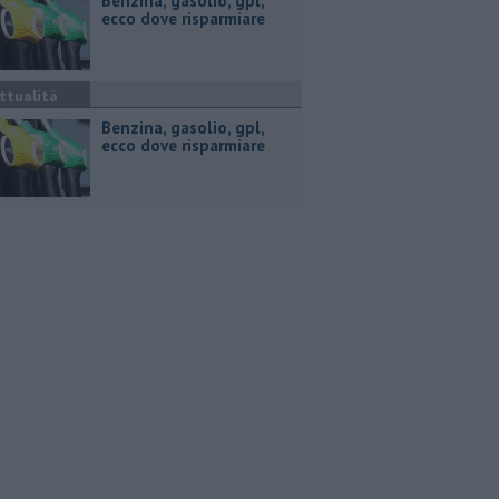
​Benzina, gasolio, gpl,
ecco dove risparmiare
ttualità
​Benzina, gasolio, gpl,
ecco dove risparmiare