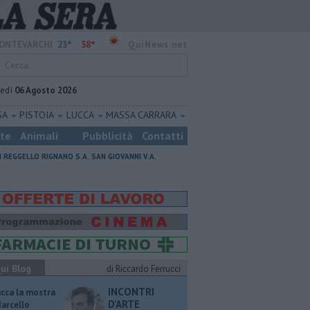
23°
38°
ONTEVARCHI
QuiNews.net
vedì
06 Agosto 2026
SA
PISTOIA
LUCCA
MASSA CARRARA
ste
Animali
Pubblicità
Contatti
I
REGGELLO
RIGNANO S.A.
SAN GIOVANNI V.A.
ui Blog
di Riccardo Ferrucci
INCONTRI
ucca la mostra
D'ARTE
Marcello