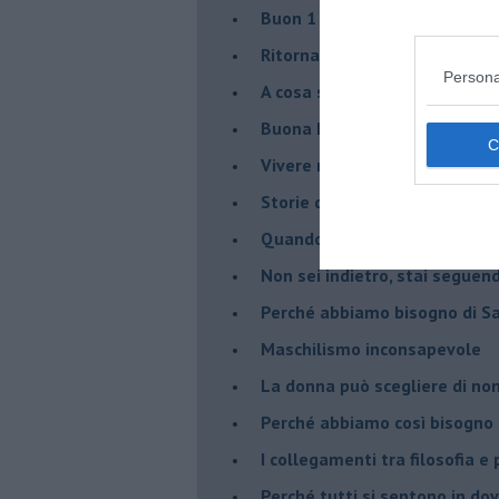
​Buon 1 Maggio!
Ritornare indietro di vent’ann
Persona
​A cosa serve davvero la psic
​Buona Pasqua e … buona rina
​Vivere nell’incertezza
​Storie di rinascita: i Take Tha
​Quando la rigidità del tera
​Non sei indietro, stai seguen
​Perché abbiamo bisogno di 
​Maschilismo inconsapevole
​La donna può scegliere di n
​Perché abbiamo così bisogno 
​I collegamenti tra filosofia e
​Perché tutti si sentono in dov