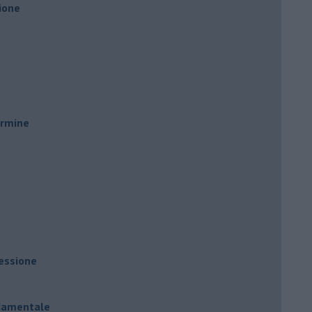
ione
ermine
ressione
à
ndamentale