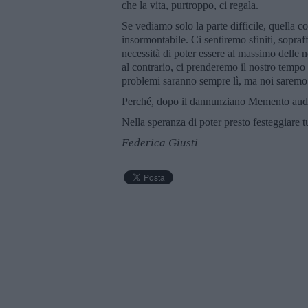
che la vita, purtroppo, ci regala.
Se vediamo solo la parte difficile, quella c
insormontabile. Ci sentiremo sfiniti, sopra
necessità di poter essere al massimo delle no
al contrario, ci prenderemo il nostro tempo p
problemi saranno sempre lì, ma noi saremo u
Perché, dopo il dannunziano Memento aude
Nella speranza di poter presto festeggiare tut
Federica Giusti