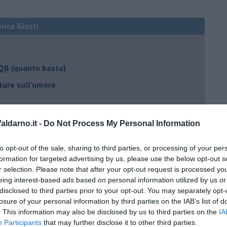
erica Giusti
 QB (quanto basta)
ture sull’umore
ldarno.it -
Do Not Process My Personal Information
egno
to opt-out of the sale, sharing to third parties, or processing of your per
formation for targeted advertising by us, please use the below opt-out s
lessi
r selection. Please note that after your opt-out request is processed y
eing interest-based ads based on personal information utilized by us or
 il tempo
disclosed to third parties prior to your opt-out. You may separately opt-
na sindrome
losure of your personal information by third parties on the IAB’s list of
. This information may also be disclosed by us to third parties on the
IA
casa
Participants
that may further disclose it to other third parties.