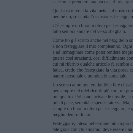
staccare e prendere una boccata d’aria, qu
Qualsiasi nuvola la vita metta sul nostro o
perché no, se capita l’occasione, festeggiar
C’è sempre un buon motivo per festeggiare
tutto sembra andare nel verso sbagliato.
Come ho già scritto anche nel blog dello sc
a non festeggiare il mio compleanno. Ogni
e ad immaginare come poter rendere magico
guerra così strazianti, così difficilmente com
cui mi riferivo qualche articolo fa sembra 
fatica, credo che festeggiare la vita possa
parere personale e prendetelo come tale.
Lo scorso anno non era fattibile fare chis
per sempre nei miei ricordi più cari, un pra
noi quattro. Poi sono arrivate le nuvole, le
po' di pace, serenità e spensieratezza. Ma,
sempre un buon motivo per festeggiare, e q
meglio dentro di noi.
Festeggiare, inteso nel termine più ampio d
tale gioia con chi amiamo, deve essere una d