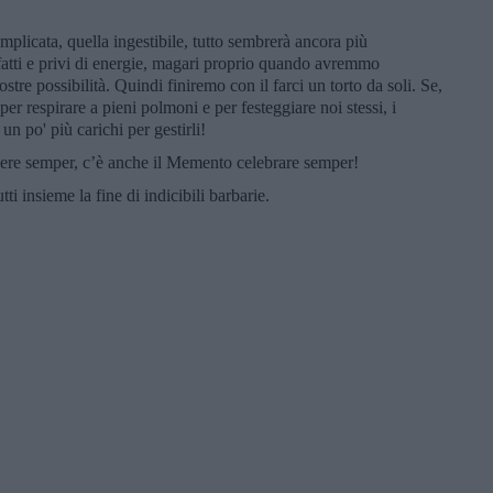
omplicata, quella ingestibile, tutto sembrerà ancora più
ffatti e privi di energie, magari proprio quando avremmo
stre possibilità. Quindi finiremo con il farci un torto da soli. Se,
er respirare a pieni polmoni e per festeggiare noi stessi, i
n po' più carichi per gestirli!
re semper, c’è anche il Memento celebrare semper!
ti insieme la fine di indicibili barbarie.