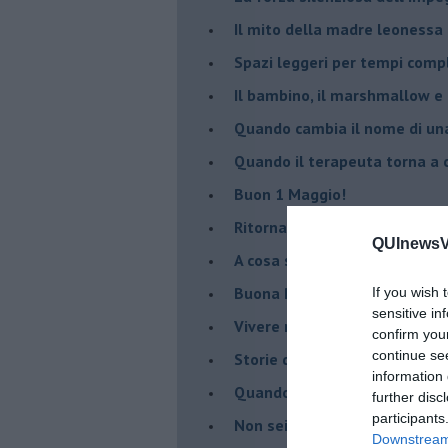
​Il mito della madre leonessa
Spazi leggeri per tempi comp
Il bambino, il marshmallow e
​Quando cambia il nome di u
​Quando il terapeuta torna a 
​Buon 1 Maggio!
Ritornare indietro di vent’ann
QUInewsVa
​A cosa serve davvero la psic
​Buona Pasqua e … buona rina
If you wish 
sensitive in
​Vivere nell’incertezza
confirm you
continue se
​Storie di rinascita: i Take Tha
information 
​Quando la rigidità del tera
further disc
participants
​Non sei indietro, stai seguen
Downstream 