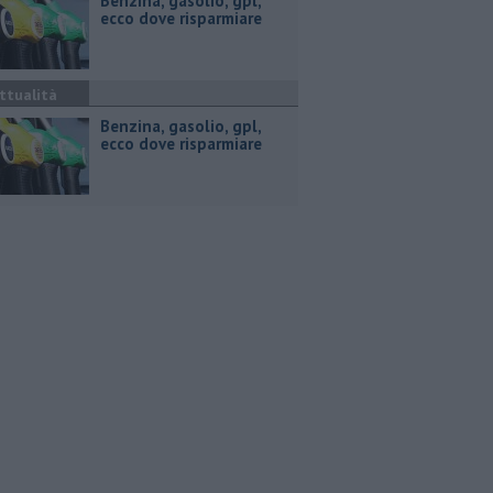
​Benzina, gasolio, gpl,
ecco dove risparmiare
ttualità
​Benzina, gasolio, gpl,
ecco dove risparmiare