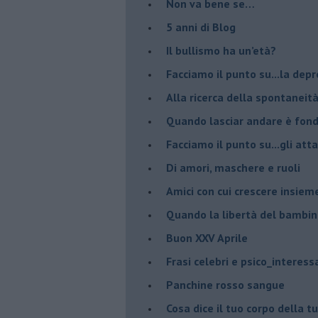
Non va bene se…
​5 anni di Blog
​Il bullismo ha un’età?
Facciamo il punto su...la dep
​Alla ricerca della spontaneit
​Quando lasciar andare è fo
Facciamo il punto su...gli atta
Di amori, maschere e ruoli
​Amici con cui crescere insiem
​Quando la libertà del bambino
Buon XXV Aprile
​Frasi celebri e psico_interess
​Panchine rosso sangue
​Cosa dice il tuo corpo della 