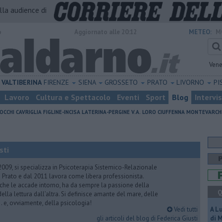
alla audience di
o
Aggiornato alle 20:12
METEO:
M
Vene
VALTIBERINA
FIRENZE
SIENA
GROSSETO
PRATO
LIVORNO
PI
Lavoro
Cultura e Spettacolo
Eventi
Sport
Blog
Intervi
OCCHI
CAVRIGLIA
FIGLINE-INCISA
LATERINA-PERGINE V.A.
LORO CIUFFENNA
MONTEVARCH
sti
2009, si specializza in Psicoterapia Sistemico-Relazionale
 Prato e dal 2011 lavora come libera professionista.
 che le accade intorno, ha da sempre la passione della
Q
ella lettura dall’altra. Si definisce amante del mare, delle
 e, ovviamente, della psicologia!
Vedi tutti
A L
gli articoli del blog di Federica Giusti
di 