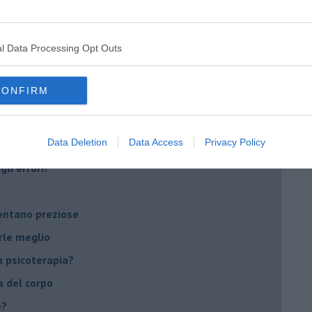
Sanremo?
l Data Processing Opt Outs
on essere madre!
di supereroi?
CONFIRM
 psicologia
ere di dire la loro
Data Deletion
Data Access
Privacy Policy
to diventa un peso
li errori?
ventano preziose
rle meglio
 psicoterapia?
a del corpo
e?