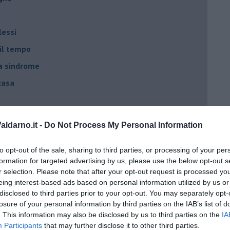
lessi
 il tempo
na sindrome
casa
i
ldarno.it -
Do Not Process My Personal Information
oterapia
scita!
to opt-out of the sale, sharing to third parties, or processing of your per
formation for targeted advertising by us, please use the below opt-out s
r selection. Please note that after your opt-out request is processed y
eing interest-based ads based on personal information utilized by us or
t
disclosed to third parties prior to your opt-out. You may separately opt-
peuta è fondamentale
losure of your personal information by third parties on the IAB’s list of
. This information may also be disclosed by us to third parties on the
IA
do il tuo tempo
Participants
that may further disclose it to other third parties.