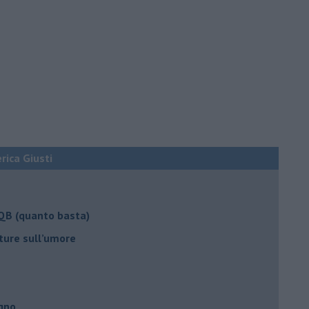
erica Giusti
 QB (quanto basta)
ture sull’umore
egno