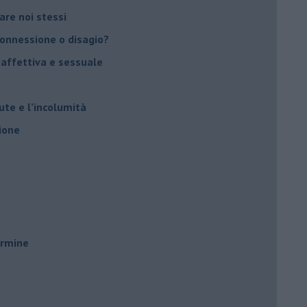
vare noi stessi
 connessione o disagio?
 affettiva e sessuale
ute e l’incolumità
ione
ermine