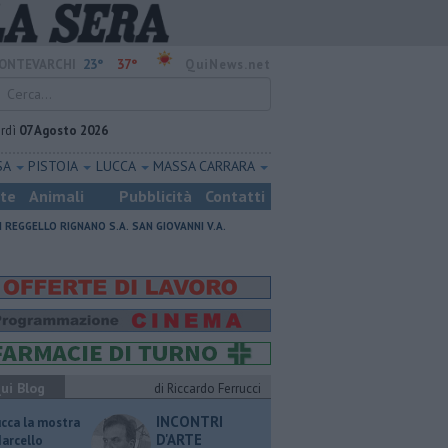
23°
37°
ONTEVARCHI
QuiNews.net
rdì
07 Agosto 2026
SA
PISTOIA
LUCCA
MASSA CARRARA
ste
Animali
Pubblicità
Contatti
I
REGGELLO
RIGNANO S.A.
SAN GIOVANNI V.A.
ui Blog
di Riccardo Ferrucci
INCONTRI
ucca la mostra
D'ARTE
Marcello