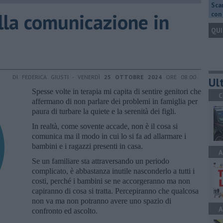
Scar
ella comunicazione in
con 
QUI
DI FEDERICA GIUSTI - VENERDÌ
25 OTTOBRE 2024
ORE 08:00
Ult
Spesse volte in terapia mi capita di sentire genitori che
C
affermano di non parlare dei problemi in famiglia per
paura di turbare la quiete e la serenità dei figli.
In realtà, come sovente accade, non è il cosa si
comunica ma il modo in cui lo si fa ad allarmare i
bambini e i ragazzi presenti in casa.
A
Se un familiare sta attraversando un periodo
complicato, è abbastanza inutile nasconderlo a tutti i
costi, perché i bambini se ne accorgeranno ma non
capiranno di cosa si tratta. Percepiranno che qualcosa
non va ma non potranno avere uno spazio di
A
confronto ed ascolto.