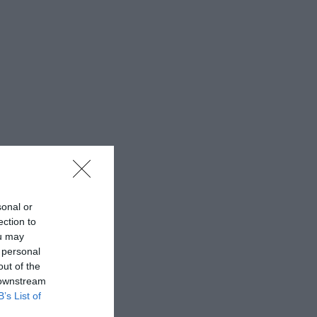
sonal or
ection to
ou may
 personal
out of the
 downstream
B’s List of