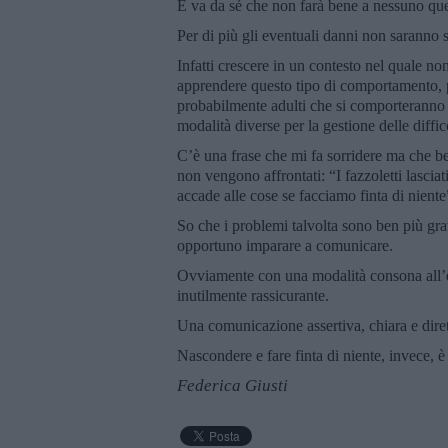
E va da sé che non farà bene a nessuno qu
Per di più gli eventuali danni non saranno s
Infatti crescere in un contesto nel quale no
apprendere questo tipo di comportamento, 
probabilmente adulti che si comporteranno a
modalità diverse per la gestione delle diffic
C’è una frase che mi fa sorridere ma che b
non vengono affrontati: “I fazzoletti lasciat
accade alle cose se facciamo finta di niente
So che i problemi talvolta sono ben più gra
opportuno imparare a comunicare.
Ovviamente con una modalità consona all’e
inutilmente rassicurante.
Una comunicazione assertiva, chiara e dire
Nascondere e fare finta di niente, invece, è
Federica Giusti