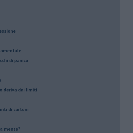
ressione
à
ndamentale
cchi di panico
e
 deriva dai limiti
anti di cartoni
tua mente?