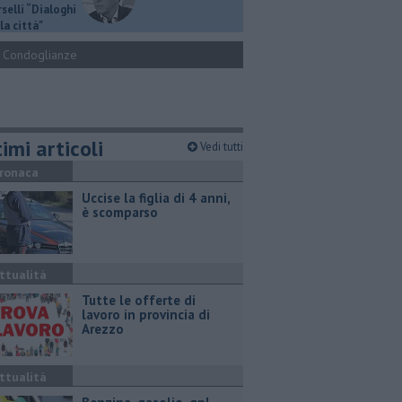
selli “Dialoghi
la città"
Condoglianze
imi articoli
Vedi tutti
ronaca
Uccise la figlia di 4 anni,
è scomparso
ttualità
​Tutte le offerte di
lavoro in provincia di
Arezzo
ttualità