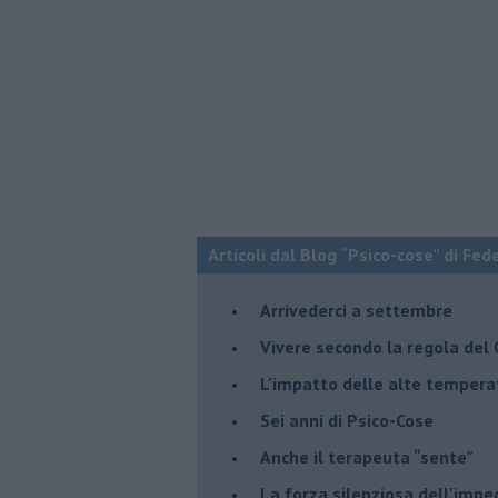
Articoli dal Blog “Psico-cose” di Fed
​Arrivederci a settembre
​Vivere secondo la regola del
​L'impatto delle alte tempera
Sei anni di Psico-Cose
​Anche il terapeuta “sente”
​La forza silenziosa dell'imp