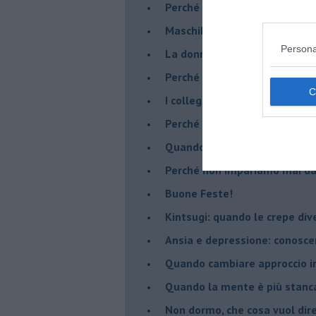
​Perché abbiamo bisogno di 
​Maschilismo inconsapevole
Persona
​La donna può scegliere di n
​Perché abbiamo così bisogno 
​I collegamenti tra filosofia e
​Perché tutti si sentono in dov
​Quando crescere troppo pres
​Perché non impariamo mai dag
​Buone Feste!
​Kintsugi: quando le crepe di
Ansia e depressione: conosce
Quando cambiare approccio in
​Quando la mente è più stanc
Non dormo, che cosa vuol dir