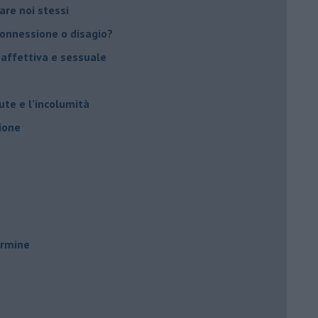
vare noi stessi
 connessione o disagio?
 affettiva e sessuale
ute e l’incolumità
ione
ermine