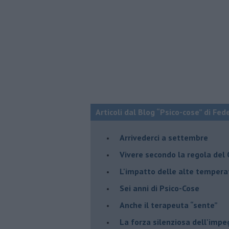
Articoli dal Blog “Psico-cose” di Fed
​Arrivederci a settembre
​Vivere secondo la regola del
​L'impatto delle alte tempera
Sei anni di Psico-Cose
​Anche il terapeuta “sente”
​La forza silenziosa dell'imp