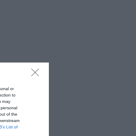
sonal or
ection to
ou may
 personal
out of the
 downstream
B’s List of