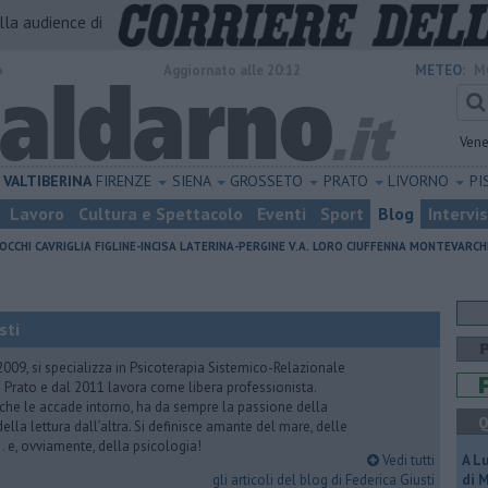
alla audience di
o
Aggiornato alle 20:12
METEO:
M
Vene
VALTIBERINA
FIRENZE
SIENA
GROSSETO
PRATO
LIVORNO
PI
Lavoro
Cultura e Spettacolo
Eventi
Sport
Blog
Intervi
OCCHI
CAVRIGLIA
FIGLINE-INCISA
LATERINA-PERGINE V.A.
LORO CIUFFENNA
MONTEVARCH
sti
2009, si specializza in Psicoterapia Sistemico-Relazionale
 Prato e dal 2011 lavora come libera professionista.
 che le accade intorno, ha da sempre la passione della
Q
ella lettura dall’altra. Si definisce amante del mare, delle
 e, ovviamente, della psicologia!
Vedi tutti
A L
gli articoli del blog di Federica Giusti
di 