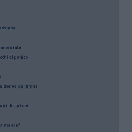
ressione
à
ndamentale
cchi di panico
e
 deriva dai limiti
anti di cartoni
tua mente?