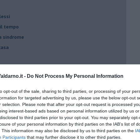
lessi
 il tempo
na sindrome
casa
i
ldarno.it -
Do Not Process My Personal Information
oterapia
scita!
to opt-out of the sale, sharing to third parties, or processing of your per
formation for targeted advertising by us, please use the below opt-out s
r selection. Please note that after your opt-out request is processed y
t
eing interest-based ads based on personal information utilized by us or
disclosed to third parties prior to your opt-out. You may separately opt-
peuta è fondamentale
losure of your personal information by third parties on the IAB’s list of
do il tuo tempo
. This information may also be disclosed by us to third parties on the
IA
Participants
that may further disclose it to other third parties.
Sanremo?