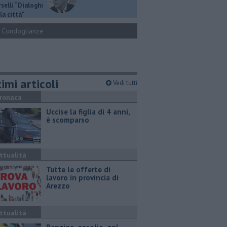
selli “Dialoghi
la città"
Condoglianze
imi articoli
Vedi tutti
ronaca
Uccise la figlia di 4 anni,
è scomparso
ttualità
​Tutte le offerte di
lavoro in provincia di
Arezzo
ttualità