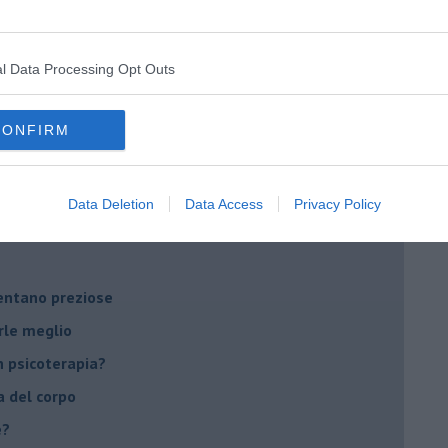
on essere madre!
l Data Processing Opt Outs
di supereroi?
 psicologia
CONFIRM
ere di dire la loro
to diventa un peso
Data Deletion
Data Access
Privacy Policy
li errori?
ventano preziose
rle meglio
 psicoterapia?
a del corpo
e?