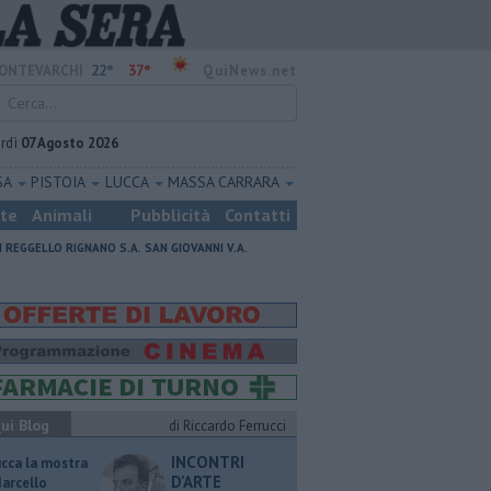
22°
37°
ONTEVARCHI
QuiNews.net
rdì
07 Agosto 2026
SA
PISTOIA
LUCCA
MASSA CARRARA
ste
Animali
Pubblicità
Contatti
I
REGGELLO
RIGNANO S.A.
SAN GIOVANNI V.A.
ui Blog
di Riccardo Ferrucci
INCONTRI
ucca la mostra
D'ARTE
Marcello