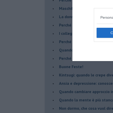
​Maschilismo inconsapevole
​La donna può scegliere di n
Persona
​Perché abbiamo così bisogno 
​I collegamenti tra filosofia e
​Perché tutti si sentono in dov
​Quando crescere troppo pres
​Perché non impariamo mai dag
​Buone Feste!
​Kintsugi: quando le crepe di
Ansia e depressione: conosce
Quando cambiare approccio in
​Quando la mente è più stanc
Non dormo, che cosa vuol dir