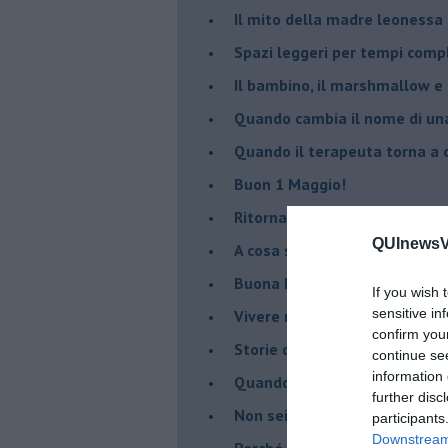
​Il mito della madre leonessa
Spazi leggeri per tempi comp
Il bambino, il marshmallow e
​Quando cambia il nome di u
​Quando il terapeuta torna a 
​Buon 1 Maggio!
Ritornare indietro di vent’ann
QUInewsVa
​A cosa serve davvero la psic
​Buona Pasqua e … buona rina
If you wish 
sensitive in
​Vivere nell’incertezza
confirm you
​Storie di rinascita: i Take Tha
continue se
information 
​Quando la rigidità del tera
further disc
​Non sei indietro, stai seguen
participants
Downstream 
​Perché abbiamo bisogno di 