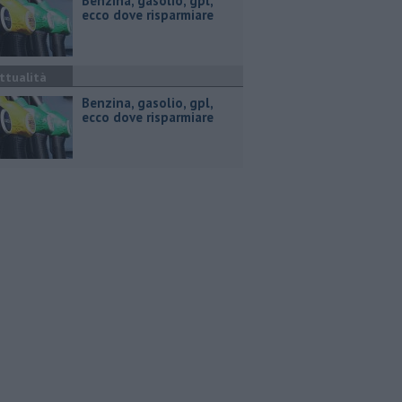
​Benzina, gasolio, gpl,
ecco dove risparmiare
ttualità
​Benzina, gasolio, gpl,
ecco dove risparmiare