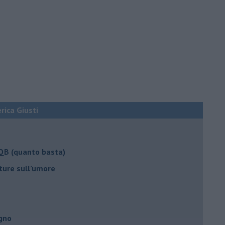
erica Giusti
 QB (quanto basta)
ture sull’umore
egno