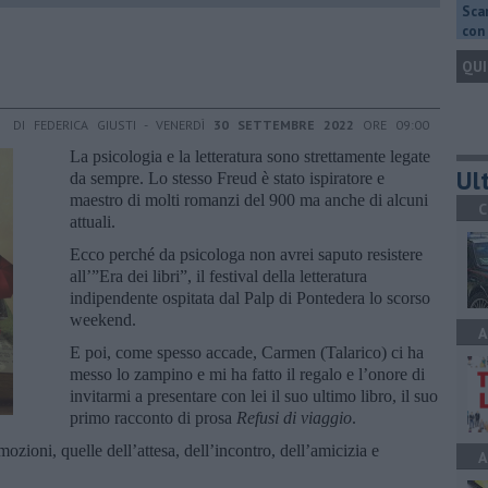
Scar
con 
QUI
DI FEDERICA GIUSTI - VENERDÌ
30 SETTEMBRE 2022
ORE 09:00
La psicologia e la letteratura sono strettamente legate
Ult
da sempre. Lo stesso Freud è stato ispiratore e
maestro di molti romanzi del 900 ma anche di alcuni
C
attuali.
Ecco perché da psicologa non avrei saputo resistere
all’”Era dei libri”, il festival della letteratura
indipendente ospitata dal Palp di Pontedera lo scorso
weekend.
A
E poi, come spesso accade, Carmen (Talarico) ci ha
messo lo zampino e mi ha fatto il regalo e l’onore di
invitarmi a presentare con lei il suo ultimo libro, il suo
primo racconto di prosa
Refusi di viaggio
.
ozioni, quelle dell’attesa, dell’incontro, dell’amicizia e
A