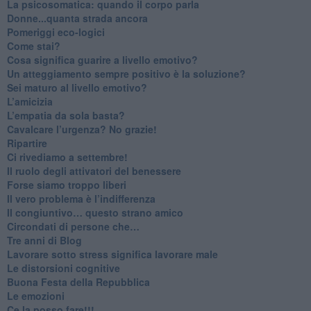
La psicosomatica: quando il corpo parla
Donne...quanta strada ancora
​Pomeriggi eco-logici
​Come stai?
Cosa significa guarire a livello emotivo?
​Un atteggiamento sempre positivo è la soluzione?
​Sei maturo al livello emotivo?
​L’amicizia
​L’empatia da sola basta?
​Cavalcare l’urgenza? No grazie!
Ripartire
​Ci rivediamo a settembre!
​Il ruolo degli attivatori del benessere
​Forse siamo troppo liberi
​Il vero problema è l’indifferenza
​Il congiuntivo… questo strano amico
​Circondati di persone che…
​Tre anni di Blog
​Lavorare sotto stress significa lavorare male
​Le distorsioni cognitive
​Buona Festa della Repubblica
Le emozioni
​Ce la posso fare!!!