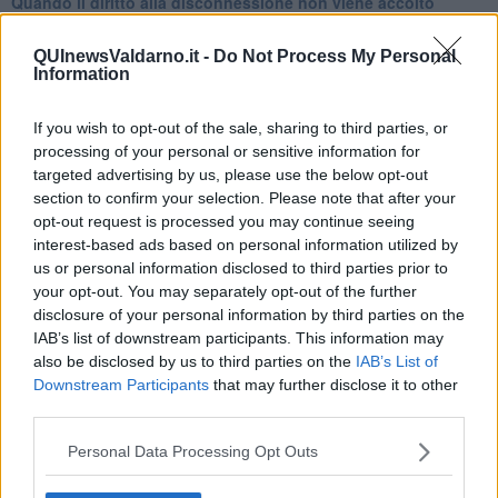
Quando il diritto alla disconnessione non viene accolto
​L’importanza della comunicazione in famiglia
​Il diritto ad essere disconnessi
QUInewsValdarno.it -
Do Not Process My Personal
​Il pensiero dicotomico e la salute mentale
Information
​Consigli di lettura per genitori e non solo
​La Clownterapia
If you wish to opt-out of the sale, sharing to third parties, or
​Differenze tra persone frustrate e non
processing of your personal or sensitive information for
L’invisibile fatica mentale
targeted advertising by us, please use the below opt-out
Vacanze a km zero
section to confirm your selection. Please note that after your
​Buone Vacan(si)e!
opt-out request is processed you may continue seeing
​Il lato positivo delle cose
interest-based ads based on personal information utilized by
​Storie antiche di tempi moderni
​Quello che alle mamme non dicono
us or personal information disclosed to third parties prior to
Adultescenza
your opt-out. You may separately opt-out of the further
Homo imbecillis
disclosure of your personal information by third parties on the
​4 anni di Blog
IAB’s list of downstream participants. This information may
Quando il silenzio è aggressivo
also be disclosed by us to third parties on the
IAB’s List of
​Il passato, questo conosciuto!
Downstream Participants
that may further disclose it to other
​Clima ballerino e sbalzi d’umore
third parties.
La maternità
​L’uomo o l’orso?
Personal Data Processing Opt Outs
Non hanno un amico a teatro​
​Tutta una questione di rispetto