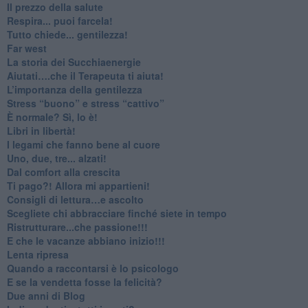
​Il prezzo della salute
​Respira... puoi farcela!
​Tutto chiede... gentilezza!
​Far west
​La storia dei Succhiaenergie
​Aiutati….che il Terapeuta ti aiuta!
​L’importanza della gentilezza
​Stress “buono” e stress “cattivo”
​È normale? Sì, lo è!
​Libri in libertà!
​I legami che fanno bene al cuore
Uno, due, tre... alzati!​
​Dal comfort alla crescita
​Ti pago?! Allora mi appartieni!​
​Consigli di lettura…e ascolto
​Scegliete chi abbracciare finché siete in tempo
​Ristrutturare...che passione!!!
​E che le vacanze abbiano inizio!!!
​Lenta ripresa
​Quando a raccontarsi è lo psicologo
​E se la vendetta fosse la felicità?
​Due anni di Blog