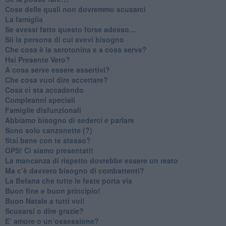
​Cose delle quali non dovremmo scusarci
​La famiglia
​Se avessi fatto questo forse adesso…
​Sii la persona di cui avevi bisogno
Che cosa è la serotonina e a cosa serve?
​Hai Presente Vero?
A cosa serve essere assertivi?
​Che cosa vuol dire accettare?
​Cosa ci sta accadendo
​Compleanni speciali
​Famiglie disfunzionali
​Abbiamo bisogno di sederci e parlare
Sono solo canzonette (?)
​Stai bene con te stesso?
​OPS! Ci siamo presentati!
​La mancanza di rispetto dovrebbe essere un reato
​Ma c’è davvero bisogno di combattenti?
​La Befana che tutte le feste porta via
Buon fine e buon principio!
​Buon Natale a tutti voi!
​Scusarsi o dire grazie?
​E’ amore o un’ossessione?