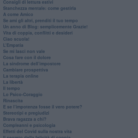
​Consigli di lettura estivi
​Stanchezza mentale: come gestirla
​A come Amico
​Se ami gli altri, prenditi il tuo tempo
​Un anno di Blog: semplicemente Grazie!
​Vita di coppia, conflitti e desideri
​Ciao scuola!
​L’Empatia
​Se mi lasci non vale
Cosa fare con il dolore
​La sindrome dell’impostore
​Cambiare prospettiva
La terapia online
La libertà
​Il tempo
​Lo Psico-Coraggio
Rinascita
​E se l’impotenza fosse il vero potere?
Stereotipi e pregiudizi
​Brava ragazza a chi?
​Compleanni e psicologia
Effetti del Covid sulla nostra vita
Il segreto della felicità di coppia