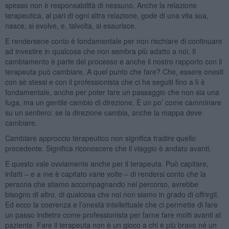
spesso non è responsabilità di nessuno. Anche la relazione
terapeutica, al pari di ogni altra relazione, gode di una vita sua,
nasce, si evolve, e, talvolta, si esaurisce.
E rendersene conto è fondamentale per non rischiare di continuare
ad investire in qualcosa che non sembra più adatto a noi. Il
cambiamento è parte del processo e anche il nostro rapporto con il
terapeuta può cambiare. A quel punto che fare? Che, essere onesti
con sè stessi e con il professionista che ci ha seguiti fino a lì è
fondamentale, anche per poter fare un passaggio che non sia una
fuga, ma un gentile cambio di direzione. È un po’ come camminare
su un sentiero: se la direzione cambia, anche la mappa deve
cambiare.
Cambiare approccio terapeutico non significa tradire quello
precedente. Significa riconoscere che il viaggio è andato avanti.
E questo vale ovviamente anche per il terapeuta. Può capitare,
infatti – e a me è capitato varie volte – di rendersi conto che la
persona che stiamo accompagnando nel percorso, avrebbe
bisogno di altro, di qualcosa che noi non siamo in grado di offrirgli.
Ed ecco la coerenza e l’onestà intellettuale che ci permette di fare
un passo indietro come professionista per farne fare molti avanti al
paziente. Fare il terapeuta non è un gioco a chi è più bravo né un