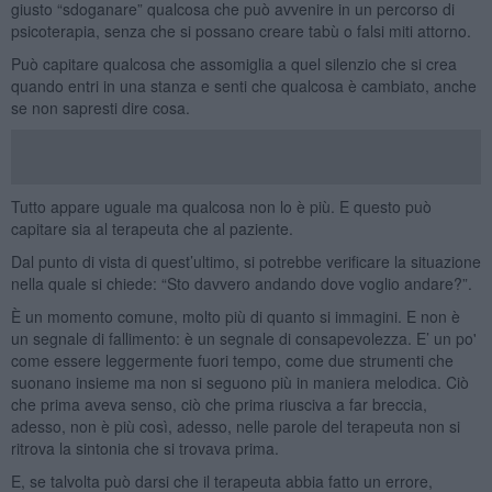
giusto “sdoganare” qualcosa che può avvenire in un percorso di
psicoterapia, senza che si possano creare tabù o falsi miti attorno.
Può capitare qualcosa che assomiglia a quel silenzio che si crea
quando entri in una stanza e senti che qualcosa è cambiato, anche
se non sapresti dire cosa.
Tutto appare uguale ma qualcosa non lo è più. E questo può
capitare sia al terapeuta che al paziente.
Dal punto di vista di quest’ultimo, si potrebbe verificare la situazione
nella quale si chiede: “Sto davvero andando dove voglio andare?”.
È un momento comune, molto più di quanto si immagini. E non è
un segnale di fallimento: è un segnale di consapevolezza. E’ un po'
come essere leggermente fuori tempo, come due strumenti che
suonano insieme ma non si seguono più in maniera melodica. Ciò
che prima aveva senso, ciò che prima riusciva a far breccia,
adesso, non è più così, adesso, nelle parole del terapeuta non si
ritrova la sintonia che si trovava prima.
E, se talvolta può darsi che il terapeuta abbia fatto un errore,