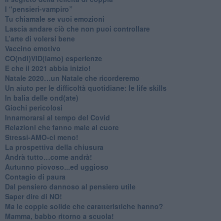
​I “pensieri-vampiro”
​Tu chiamale se vuoi emozioni
​Lascia andare ciò che non puoi controllare
L’arte di volersi bene
​Vaccino emotivo
CO(ndi)VID(iamo) esperienze
​E che il 2021 abbia inizio!
​Natale 2020…un Natale che ricorderemo
Un aiuto per le difficoltà quotidiane: le life skills
​In balia delle ond(ate)
Giochi pericolosi
Innamorarsi al tempo del Covid
​Relazioni che fanno male al cuore
​Stressi-AMO-ci meno!
​La prospettiva della chiusura
​Andrà tutto…come andrà!
Autunno piovoso...ed uggioso
​Contagio di paura
​Dal pensiero dannoso al pensiero utile
​Saper dire di NO!
​Ma le coppie solide che caratteristiche hanno?
​Mamma, babbo ritorno a scuola!