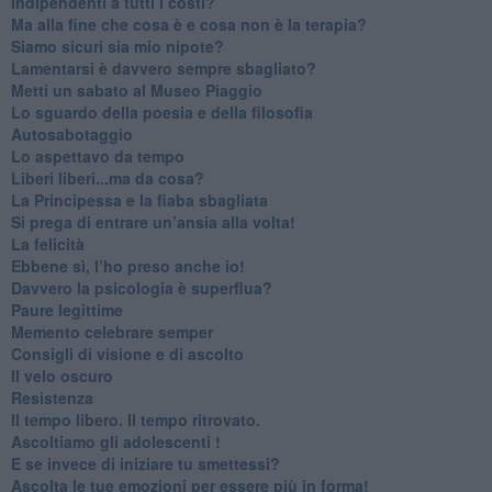
​Indipendenti a tutti i costi?
​Ma alla fine che cosa è e cosa non è la terapia?
​Siamo sicuri sia mio nipote?
​Lamentarsi è davvero sempre sbagliato?
​Metti un sabato al Museo Piaggio
​Lo sguardo della poesia e della filosofia
Autosabotaggio
​Lo aspettavo da tempo
​Liberi liberi...ma da cosa?
​La Principessa e la fiaba sbagliata
Si prega di entrare un’ansia alla volta!
​La felicità
​Ebbene sì, l’ho preso anche io!
​Davvero la psicologia è superflua?
Paure legittime
​Memento celebrare semper
​Consigli di visione e di ascolto
​Il velo oscuro
Resistenza
​Il tempo libero. Il tempo ritrovato.
Ascoltiamo gli adolescenti !
​E se invece di iniziare tu smettessi?
​Ascolta le tue emozioni per essere più in forma!