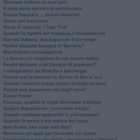
Ritornare indietro di vent’anni
​A cosa serve davvero la psicoterapia
​Buona Pasqua e … buona rinascita!
​Vivere nell’incertezza
​Storie di rinascita: i Take That
​Quando la rigidità del terapeuta è fondamentale
​Non sei indietro, stai seguendo il tuo tempo
​Perché abbiamo bisogno di Sanremo?
​Maschilismo inconsapevole
​La donna può scegliere di non essere madre!
​Perché abbiamo così bisogno di supereroi?
​I collegamenti tra filosofia e psicologia
​Perché tutti si sentono in dovere di dire la loro
​Quando crescere troppo presto diventa un peso
​Perché non impariamo mai dagli errori?
​Buone Feste!
​Kintsugi: quando le crepe diventano preziose
Ansia e depressione: conoscerle meglio
Quando cambiare approccio in psicoterapia?
​Quando la mente è più stanca del corpo
Non dormo, che cosa vuol dire?
​Rinnovare gli spazi per rinnovare noi stessi
​Condividere tutto sui social: connessione o disagio?