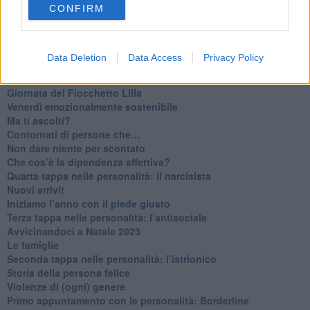
CONFIRM
​Cose che ci esauriscono
​Vespa che passione!
​Lasciate ai vostri figli il diritto di piangere
​Parole d’amore regalate al vento
Data Deletion
Data Access
Privacy Policy
​Essere genitori di un adolescente
​Saper pazientare
​Giornata del Fiocchetto Lilla
​Venerdì emozionalmente sostenibile
Ma ti ascolti?
Contornati di persone che…
Non dare niente per scontato
Che cos’è la dipendenza affettiva?
Quarta tappa nelle personalità: il narcisista
​Nuovi arrivi!
​Iniziamo l’anno con il piede giusto
​Terza tappa nelle personalità: l’antisociale
​Avvicinandoci a Natale 2023
Le famiglie
Seconda tappa nelle personalità: l’istrionico
​Storia della persona felice
Violenze di (ogni) genere
​Primo appuntamento con le personalità: Borderline