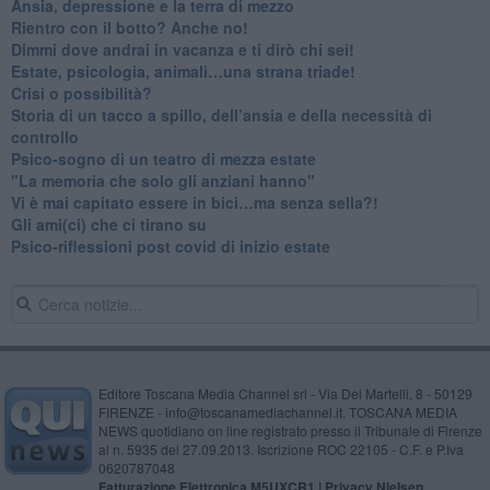
Ansia, depressione e la terra di mezzo
​Rientro con il botto? Anche no!
Dimmi dove andrai in vacanza e ti dirò chi sei!
​Estate, psicologia, animali…una strana triade!
​Crisi o possibilità?
​Storia di un tacco a spillo, dell’ansia e della necessità di
controllo
​Psico-sogno di un teatro di mezza estate
"La memoria che solo gli anziani hanno"
​Vi è mai capitato essere in bici…ma senza sella?!
​Gli ami(ci) che ci tirano su
Psico-riflessioni post covid di inizio estate
Editore Toscana Media Channel srl - Via Dei Martelli, 8 - 50129
FIRENZE - info@toscanamediachannel.it. TOSCANA MEDIA
NEWS quotidiano on line registrato presso il Tribunale di Firenze
al n. 5935 del 27.09.2013. Iscrizione ROC 22105 - C.F. e P.Iva
0620787048
Fatturazione Elettronica M5UXCR1 |
Privacy Nielsen