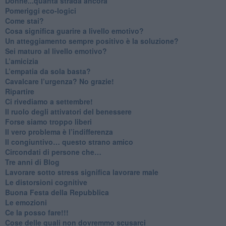
Donne...quanta strada ancora
​Pomeriggi eco-logici
​Come stai?
Cosa significa guarire a livello emotivo?
​Un atteggiamento sempre positivo è la soluzione?
​Sei maturo al livello emotivo?
​L’amicizia
​L’empatia da sola basta?
​Cavalcare l’urgenza? No grazie!
Ripartire
​Ci rivediamo a settembre!
​Il ruolo degli attivatori del benessere
​Forse siamo troppo liberi
​Il vero problema è l’indifferenza
​Il congiuntivo… questo strano amico
​Circondati di persone che…
​Tre anni di Blog
​Lavorare sotto stress significa lavorare male
​Le distorsioni cognitive
​Buona Festa della Repubblica
Le emozioni
​Ce la posso fare!!!
​Cose delle quali non dovremmo scusarci