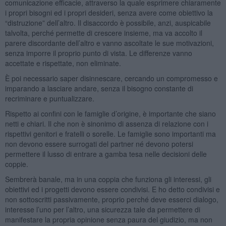
comunicazione efficacie, attraverso la quale esprimere chiaramente
i propri bisogni ed i propri desideri, senza avere come obiettivo la
“distruzione” dell’altro. Il disaccordo è possibile, anzi, auspicabile
talvolta, perché permette di crescere insieme, ma va accolto il
parere discordante dell’altro e vanno ascoltate le sue motivazioni,
senza imporre il proprio punto di vista. Le differenze vanno
accettate e rispettate, non eliminate.
È poi necessario saper disinnescare, cercando un compromesso e
imparando a lasciare andare, senza il bisogno constante di
recriminare e puntualizzare.
Rispetto ai confini con le famiglie d’origine, è importante che siano
netti e chiari. Il che non è sinonimo di assenza di relazione con i
rispettivi genitori e fratelli o sorelle. Le famiglie sono importanti ma
non devono essere surrogati del partner né devono potersi
permettere il lusso di entrare a gamba tesa nelle decisioni delle
coppie.
Sembrerà banale, ma in una coppia che funziona gli interessi, gli
obiettivi ed i progetti devono essere condivisi. E ho detto condivisi e
non sottoscritti passivamente, proprio perché deve esserci dialogo,
interesse l’uno per l’altro, una sicurezza tale da permettere di
manifestare la propria opinione senza paura del giudizio, ma non