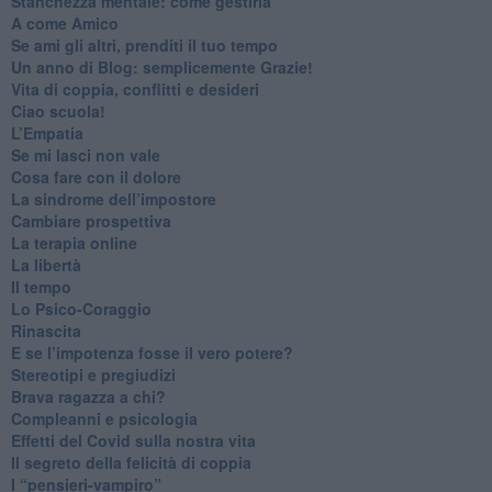
​Stanchezza mentale: come gestirla
​A come Amico
​Se ami gli altri, prenditi il tuo tempo
​Un anno di Blog: semplicemente Grazie!
​Vita di coppia, conflitti e desideri
​Ciao scuola!
​L’Empatia
​Se mi lasci non vale
Cosa fare con il dolore
​La sindrome dell’impostore
​Cambiare prospettiva
La terapia online
La libertà
​Il tempo
​Lo Psico-Coraggio
Rinascita
​E se l’impotenza fosse il vero potere?
Stereotipi e pregiudizi
​Brava ragazza a chi?
​Compleanni e psicologia
Effetti del Covid sulla nostra vita
Il segreto della felicità di coppia
​I “pensieri-vampiro”