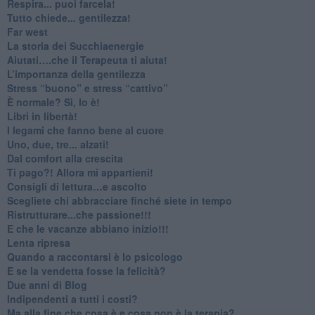
​Respira... puoi farcela!
​Tutto chiede... gentilezza!
​Far west
​La storia dei Succhiaenergie
​Aiutati….che il Terapeuta ti aiuta!
​L’importanza della gentilezza
​Stress “buono” e stress “cattivo”
​È normale? Sì, lo è!
​Libri in libertà!
​I legami che fanno bene al cuore
Uno, due, tre... alzati!​
​Dal comfort alla crescita
​Ti pago?! Allora mi appartieni!​
​Consigli di lettura…e ascolto
​Scegliete chi abbracciare finché siete in tempo
​Ristrutturare...che passione!!!
​E che le vacanze abbiano inizio!!!
​Lenta ripresa
​Quando a raccontarsi è lo psicologo
​E se la vendetta fosse la felicità?
​Due anni di Blog
​Indipendenti a tutti i costi?
​Ma alla fine che cosa è e cosa non è la terapia?