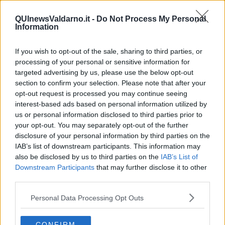
​Il diritto ad essere disconnessi
​Il pensiero dicotomico e la salute mentale
QUInewsValdarno.it -
Do Not Process My Personal
Information
​Consigli di lettura per genitori e non solo
​La Clownterapia
​Differenze tra persone frustrate e non
If you wish to opt-out of the sale, sharing to third parties, or
L’invisibile fatica mentale
processing of your personal or sensitive information for
Vacanze a km zero
targeted advertising by us, please use the below opt-out
​Buone Vacan(si)e!
section to confirm your selection. Please note that after your
​Il lato positivo delle cose
opt-out request is processed you may continue seeing
​Storie antiche di tempi moderni
interest-based ads based on personal information utilized by
​Quello che alle mamme non dicono
us or personal information disclosed to third parties prior to
Adultescenza
your opt-out. You may separately opt-out of the further
Homo imbecillis
disclosure of your personal information by third parties on the
​4 anni di Blog
IAB’s list of downstream participants. This information may
Quando il silenzio è aggressivo
also be disclosed by us to third parties on the
IAB’s List of
​Il passato, questo conosciuto!
Downstream Participants
that may further disclose it to other
​Clima ballerino e sbalzi d’umore
third parties.
La maternità
​L’uomo o l’orso?
Personal Data Processing Opt Outs
Non hanno un amico a teatro​
​Tutta una questione di rispetto
​Cose che ci esauriscono
CONFIRM