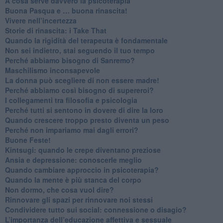
​A cosa serve davvero la psicoterapia
​Buona Pasqua e … buona rinascita!
​Vivere nell’incertezza
​Storie di rinascita: i Take That
​Quando la rigidità del terapeuta è fondamentale
​Non sei indietro, stai seguendo il tuo tempo
​Perché abbiamo bisogno di Sanremo?
​Maschilismo inconsapevole
​La donna può scegliere di non essere madre!
​Perché abbiamo così bisogno di supereroi?
​I collegamenti tra filosofia e psicologia
​Perché tutti si sentono in dovere di dire la loro
​Quando crescere troppo presto diventa un peso
​Perché non impariamo mai dagli errori?
​Buone Feste!
​Kintsugi: quando le crepe diventano preziose
Ansia e depressione: conoscerle meglio
Quando cambiare approccio in psicoterapia?
​Quando la mente è più stanca del corpo
Non dormo, che cosa vuol dire?
​Rinnovare gli spazi per rinnovare noi stessi
​Condividere tutto sui social: connessione o disagio?
​L’importanza dell’educazione affettiva e sessuale