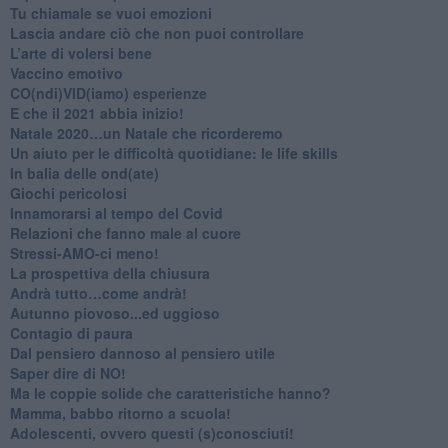
​Tu chiamale se vuoi emozioni
​Lascia andare ciò che non puoi controllare
L’arte di volersi bene
​Vaccino emotivo
CO(ndi)VID(iamo) esperienze
​E che il 2021 abbia inizio!
​Natale 2020…un Natale che ricorderemo
Un aiuto per le difficoltà quotidiane: le life skills
​In balia delle ond(ate)
Giochi pericolosi
Innamorarsi al tempo del Covid
​Relazioni che fanno male al cuore
​Stressi-AMO-ci meno!
​La prospettiva della chiusura
​Andrà tutto…come andrà!
Autunno piovoso...ed uggioso
​Contagio di paura
​Dal pensiero dannoso al pensiero utile
​Saper dire di NO!
​Ma le coppie solide che caratteristiche hanno?
​Mamma, babbo ritorno a scuola!
Adolescenti, ovvero questi (s)conosciuti!