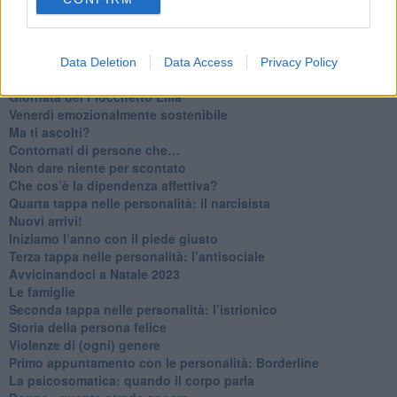
​Vespa che passione!
​Lasciate ai vostri figli il diritto di piangere
​Parole d’amore regalate al vento
​Essere genitori di un adolescente
Data Deletion
Data Access
Privacy Policy
​Saper pazientare
​Giornata del Fiocchetto Lilla
​Venerdì emozionalmente sostenibile
Ma ti ascolti?
Contornati di persone che…
Non dare niente per scontato
Che cos’è la dipendenza affettiva?
Quarta tappa nelle personalità: il narcisista
​Nuovi arrivi!
​Iniziamo l’anno con il piede giusto
​Terza tappa nelle personalità: l’antisociale
​Avvicinandoci a Natale 2023
Le famiglie
Seconda tappa nelle personalità: l’istrionico
​Storia della persona felice
Violenze di (ogni) genere
​Primo appuntamento con le personalità: Borderline
La psicosomatica: quando il corpo parla