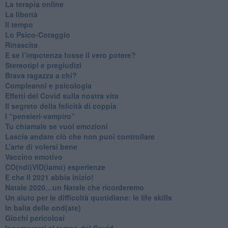
La terapia online
La libertà
​Il tempo
​Lo Psico-Coraggio
Rinascita
​E se l’impotenza fosse il vero potere?
Stereotipi e pregiudizi
​Brava ragazza a chi?
​Compleanni e psicologia
Effetti del Covid sulla nostra vita
Il segreto della felicità di coppia
​I “pensieri-vampiro”
​Tu chiamale se vuoi emozioni
​Lascia andare ciò che non puoi controllare
L’arte di volersi bene
​Vaccino emotivo
CO(ndi)VID(iamo) esperienze
​E che il 2021 abbia inizio!
​Natale 2020…un Natale che ricorderemo
Un aiuto per le difficoltà quotidiane: le life skills
​In balia delle ond(ate)
Giochi pericolosi
Innamorarsi al tempo del Covid