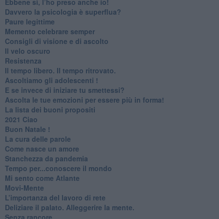
​Ebbene sì, l’ho preso anche io!
​Davvero la psicologia è superflua?
Paure legittime
​Memento celebrare semper
​Consigli di visione e di ascolto
​Il velo oscuro
Resistenza
​Il tempo libero. Il tempo ritrovato.
Ascoltiamo gli adolescenti !
​E se invece di iniziare tu smettessi?
​Ascolta le tue emozioni per essere più in forma!
​La lista dei buoni propositi
2021 Ciao
Buon Natale !
​La cura delle parole
​Come nasce un amore
Stanchezza da pandemia
​Tempo per...conoscere il mondo
​Mi sento come Atlante
​Movi-Mente
​L’importanza del lavoro di rete
​Deliziare il palato. Alleggerire la mente.
​Senza rancore