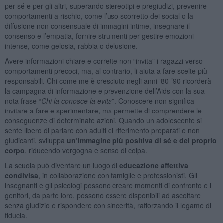
per sé e per gli altri, superando stereotipi e pregiudizi, prevenire
comportamenti a rischio, come l’uso scorretto dei social o la
diffusione non consensuale di immagini intime, insegnare il
consenso e l’empatia, fornire strumenti per gestire emozioni
intense, come gelosia, rabbia o delusione.
Avere informazioni chiare e corrette non “invita” i ragazzi verso
comportamenti precoci, ma, al contrario, li aiuta a fare scelte più
responsabili. Chi come me è cresciuto negli anni ‘80-’90 ricorderà
la campagna di informazione e prevenzione dell’Aids con la sua
nota frase “
Chi la conosce la evita
”. Conoscere non significa
invitare a fare e sperimentare, ma permette di comprendere le
conseguenze di determinate azioni. Quando un adolescente si
sente libero di parlare con adulti di riferimento preparati e non
giudicanti, sviluppa
un’immagine più positiva di sé e del proprio
corpo
, riducendo vergogna e senso di colpa.
La scuola può diventare un luogo di
educazione affettiva
condivisa
, in collaborazione con famiglie e professionisti. Gli
insegnanti e gli psicologi possono creare momenti di confronto e i
genitori, da parte loro, possono essere disponibili ad ascoltare
senza giudizio e rispondere con sincerità, rafforzando il legame di
fiducia.