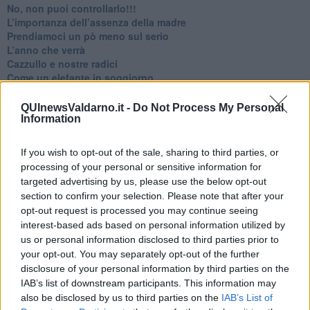
No, non puoi controllarlo!!!
​L’importanza dell’assenza della madre
​Prendiamoci un pò meno sul serio
​L’anno che verrà
​Cazzullo e nostre radici
​Come un elefante in soggiorno
​Abbiamo perso tutti
E se le cose non vanno come vorresti?
QUInewsValdarno.it -
Do Not Process My Personal
​Chi sono i genitori elicottero
Information
Come è davvero la terapia
Quando il diritto alla disconnessione non viene accolto
If you wish to opt-out of the sale, sharing to third parties, or
​L’importanza della comunicazione in famiglia
processing of your personal or sensitive information for
​Il diritto ad essere disconnessi
targeted advertising by us, please use the below opt-out
​Il pensiero dicotomico e la salute mentale
section to confirm your selection. Please note that after your
​Consigli di lettura per genitori e non solo
opt-out request is processed you may continue seeing
​La Clownterapia
interest-based ads based on personal information utilized by
​Differenze tra persone frustrate e non
us or personal information disclosed to third parties prior to
L’invisibile fatica mentale
your opt-out. You may separately opt-out of the further
Vacanze a km zero
disclosure of your personal information by third parties on the
​Buone Vacan(si)e!
IAB’s list of downstream participants. This information may
​Il lato positivo delle cose
also be disclosed by us to third parties on the
IAB’s List of
​Storie antiche di tempi moderni