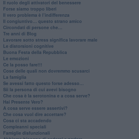
​Il ruolo degli attivatori del benessere
​Forse siamo troppo liberi
​Il vero problema è l’indifferenza
​Il congiuntivo… questo strano amico
​Circondati di persone che…
​Tre anni di Blog
​Lavorare sotto stress significa lavorare male
​Le distorsioni cognitive
​Buona Festa della Repubblica
Le emozioni
​Ce la posso fare!!!
​Cose delle quali non dovremmo scusarci
​La famiglia
​Se avessi fatto questo forse adesso…
​Sii la persona di cui avevi bisogno
Che cosa è la serotonina e a cosa serve?
​Hai Presente Vero?
A cosa serve essere assertivi?
​Che cosa vuol dire accettare?
​Cosa ci sta accadendo
​Compleanni speciali
​Famiglie disfunzionali
​Abbiamo bisogno di sederci e parlare