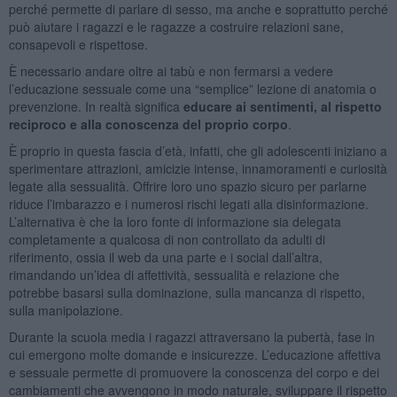
perché permette di parlare di sesso, ma anche e soprattutto perché
può aiutare i ragazzi e le ragazze a costruire relazioni sane,
consapevoli e rispettose.
È necessario andare oltre ai tabù e non fermarsi a vedere
l’educazione sessuale come una “semplice” lezione di anatomia o
prevenzione. In realtà significa
educare ai sentimenti, al rispetto
reciproco e alla conoscenza del proprio corpo
.
È proprio in questa fascia d’età, infatti, che gli adolescenti iniziano a
sperimentare attrazioni, amicizie intense, innamoramenti e curiosità
legate alla sessualità. Offrire loro uno spazio sicuro per parlarne
riduce l’imbarazzo e i numerosi rischi legati alla disinformazione.
L’alternativa è che la loro fonte di informazione sia delegata
completamente a qualcosa di non controllato da adulti di
riferimento, ossia il web da una parte e i social dall’altra,
rimandando un’idea di affettività, sessualità e relazione che
potrebbe basarsi sulla dominazione, sulla mancanza di rispetto,
sulla manipolazione.
Durante la scuola media i ragazzi attraversano la pubertà, fase in
cui emergono molte domande e insicurezze. L’educazione affettiva
e sessuale permette di promuovere la conoscenza del corpo e dei
cambiamenti che avvengono in modo naturale, sviluppare il rispetto