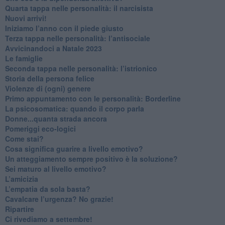
Quarta tappa nelle personalità: il narcisista
​Nuovi arrivi!
​Iniziamo l’anno con il piede giusto
​Terza tappa nelle personalità: l’antisociale
​Avvicinandoci a Natale 2023
Le famiglie
Seconda tappa nelle personalità: l’istrionico
​Storia della persona felice
Violenze di (ogni) genere
​Primo appuntamento con le personalità: Borderline
La psicosomatica: quando il corpo parla
Donne...quanta strada ancora
​Pomeriggi eco-logici
​Come stai?
Cosa significa guarire a livello emotivo?
​Un atteggiamento sempre positivo è la soluzione?
​Sei maturo al livello emotivo?
​L’amicizia
​L’empatia da sola basta?
​Cavalcare l’urgenza? No grazie!
Ripartire
​Ci rivediamo a settembre!