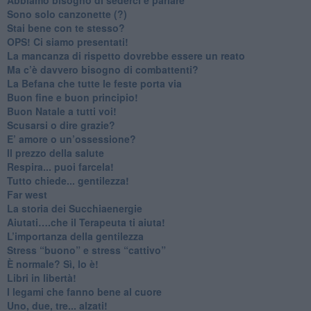
Sono solo canzonette (?)
​Stai bene con te stesso?
​OPS! Ci siamo presentati!
​La mancanza di rispetto dovrebbe essere un reato
​Ma c’è davvero bisogno di combattenti?
​La Befana che tutte le feste porta via
Buon fine e buon principio!
​Buon Natale a tutti voi!
​Scusarsi o dire grazie?
​E’ amore o un’ossessione?
​Il prezzo della salute
​Respira... puoi farcela!
​Tutto chiede... gentilezza!
​Far west
​La storia dei Succhiaenergie
​Aiutati….che il Terapeuta ti aiuta!
​L’importanza della gentilezza
​Stress “buono” e stress “cattivo”
​È normale? Sì, lo è!
​Libri in libertà!
​I legami che fanno bene al cuore
Uno, due, tre... alzati!​