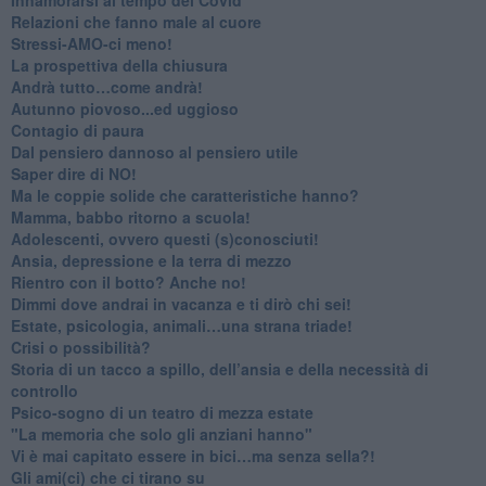
​Relazioni che fanno male al cuore
​Stressi-AMO-ci meno!
​La prospettiva della chiusura
​Andrà tutto…come andrà!
Autunno piovoso...ed uggioso
​Contagio di paura
​Dal pensiero dannoso al pensiero utile
​Saper dire di NO!
​Ma le coppie solide che caratteristiche hanno?
​Mamma, babbo ritorno a scuola!
Adolescenti, ovvero questi (s)conosciuti!
Ansia, depressione e la terra di mezzo
​Rientro con il botto? Anche no!
Dimmi dove andrai in vacanza e ti dirò chi sei!
​Estate, psicologia, animali…una strana triade!
​Crisi o possibilità?
​Storia di un tacco a spillo, dell’ansia e della necessità di
controllo
​Psico-sogno di un teatro di mezza estate
"La memoria che solo gli anziani hanno"
​Vi è mai capitato essere in bici…ma senza sella?!
​Gli ami(ci) che ci tirano su