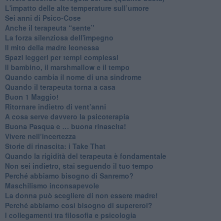
​L'impatto delle alte temperature sull’umore
Sei anni di Psico-Cose
​Anche il terapeuta “sente”
​La forza silenziosa dell'impegno
​Il mito della madre leonessa
Spazi leggeri per tempi complessi
Il bambino, il marshmallow e il tempo
​Quando cambia il nome di una sindrome
​Quando il terapeuta torna a casa
​Buon 1 Maggio!
Ritornare indietro di vent’anni
​A cosa serve davvero la psicoterapia
​Buona Pasqua e … buona rinascita!
​Vivere nell’incertezza
​Storie di rinascita: i Take That
​Quando la rigidità del terapeuta è fondamentale
​Non sei indietro, stai seguendo il tuo tempo
​Perché abbiamo bisogno di Sanremo?
​Maschilismo inconsapevole
​La donna può scegliere di non essere madre!
​Perché abbiamo così bisogno di supereroi?
​I collegamenti tra filosofia e psicologia