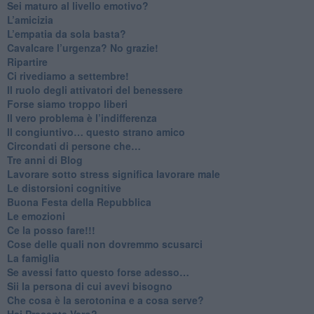
​Sei maturo al livello emotivo?
​L’amicizia
​L’empatia da sola basta?
​Cavalcare l’urgenza? No grazie!
Ripartire
​Ci rivediamo a settembre!
​Il ruolo degli attivatori del benessere
​Forse siamo troppo liberi
​Il vero problema è l’indifferenza
​Il congiuntivo… questo strano amico
​Circondati di persone che…
​Tre anni di Blog
​Lavorare sotto stress significa lavorare male
​Le distorsioni cognitive
​Buona Festa della Repubblica
Le emozioni
​Ce la posso fare!!!
​Cose delle quali non dovremmo scusarci
​La famiglia
​Se avessi fatto questo forse adesso…
​Sii la persona di cui avevi bisogno
Che cosa è la serotonina e a cosa serve?
​Hai Presente Vero?