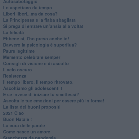
Autosabotaggio
​Lo aspettavo da tempo
​Liberi liberi...ma da cosa?
​La Principessa e la fiaba sbagliata
Si prega di entrare un’ansia alla volta!
​La felicità
​Ebbene sì, l’ho preso anche io!
​Davvero la psicologia è superflua?
Paure legittime
​Memento celebrare semper
​Consigli di visione e di ascolto
​Il velo oscuro
Resistenza
​Il tempo libero. Il tempo ritrovato.
Ascoltiamo gli adolescenti !
​E se invece di iniziare tu smettessi?
​Ascolta le tue emozioni per essere più in forma!
​La lista dei buoni propositi
2021 Ciao
Buon Natale !
​La cura delle parole
​Come nasce un amore
Stanchezza da pandemia