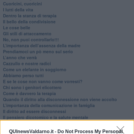
​Cuoricini, cuoricini
I lutti della vita
​Dentro la stanza di terapia
​Il bello della condivisione
Le cose belle
​Gli stili di attaccamento
No, non puoi controllarlo!!!
​L’importanza dell’assenza della madre
​Prendiamoci un pò meno sul serio
​L’anno che verrà
​Cazzullo e nostre radici
​Come un elefante in soggiorno
​Abbiamo perso tutti
E se le cose non vanno come vorresti?
​Chi sono i genitori elicottero
Come è davvero la terapia
Quando il diritto alla disconnessione non viene accolto
​L’importanza della comunicazione in famiglia
​Il diritto ad essere disconnessi
​Il pensiero dicotomico e la salute mentale
​Consigli di lettura per genitori e non solo
​La Clownterapia
QUInewsValdarno.it -
Do Not Process My Personal