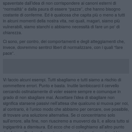
spaventate dall’idea di non corrispondere ai canoni esterni di
“normalità” e dalla paura di essere “pazze”, che hanno bisogno
costante di conferme. Ed è qualcosa che capita più o meno a tutti
in alcuni momenti della nostra vita, nei quali, magari, siamo più
vulnerabili, siamo stanchi o abbiamo necessità di fare un po' di
chiarezza.
Ci sono, per contro, dei comportamenti e degli atteggiamenti che,
invece, dovremmo sentirci liberi di normalizzare, con i quali “fare
pace”.
Vi faccio alcuni esempi. Tutti sbagliamo e tutti siamo a rischio di
commettere errori. Punto e basta. Inutile lambiccarci il cervello
cercando ostinatamente di voler essere sempre e comunque in
grado di non sbagliare mai. Accettare l’idea di sbagliare non
significa starsene passivi nell’attesa che qualcuno si muova per noi,
al contrario, è l’unico modo che abbiamo per cercare, ove possibile,
di trovare una soluzione alternativa. Se ci concentriamo solo
sull’errore, alla fine, non riusciremo a muoverci da lì, e allora tutto si
ingigantirà a dismisura. Ed ecco che ci colleghiamo all’altro punto