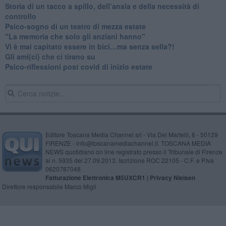
​Storia di un tacco a spillo, dell’ansia e della necessità di
controllo
​Psico-sogno di un teatro di mezza estate
"La memoria che solo gli anziani hanno"
​Vi è mai capitato essere in bici…ma senza sella?!
​Gli ami(ci) che ci tirano su
Psico-riflessioni post covid di inizio estate
Editore Toscana Media Channel srl - Via Dei Martelli, 8 - 50129
FIRENZE - info@toscanamediachannel.it. TOSCANA MEDIA
NEWS quotidiano on line registrato presso il Tribunale di Firenze
al n. 5935 del 27.09.2013. Iscrizione ROC 22105 - C.F. e P.Iva
0620787048
Fatturazione Elettronica M5UXCR1 |
Privacy Nielsen
Direttore responsabile Marco Migli
Powered by
Aperion.it