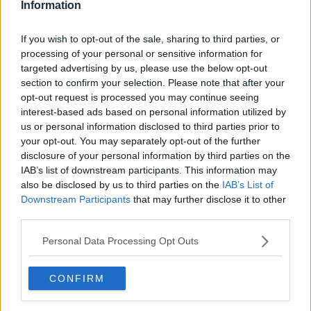
​Differenze tra persone frustrate e non
Information
L’invisibile fatica mentale
Vacanze a km zero
If you wish to opt-out of the sale, sharing to third parties, or
​Buone Vacan(si)e!
processing of your personal or sensitive information for
​Il lato positivo delle cose
targeted advertising by us, please use the below opt-out
​Storie antiche di tempi moderni
section to confirm your selection. Please note that after your
​Quello che alle mamme non dicono
opt-out request is processed you may continue seeing
Adultescenza
interest-based ads based on personal information utilized by
Homo imbecillis
us or personal information disclosed to third parties prior to
​4 anni di Blog
Quando il silenzio è aggressivo
your opt-out. You may separately opt-out of the further
​Il passato, questo conosciuto!
disclosure of your personal information by third parties on the
​Clima ballerino e sbalzi d’umore
IAB’s list of downstream participants. This information may
La maternità
also be disclosed by us to third parties on the
IAB’s List of
​L’uomo o l’orso?
Downstream Participants
that may further disclose it to other
Non hanno un amico a teatro​
third parties.
​Tutta una questione di rispetto
​Cose che ci esauriscono
Personal Data Processing Opt Outs
​Vespa che passione!
​Lasciate ai vostri figli il diritto di piangere
CONFIRM
​Parole d’amore regalate al vento
​Essere genitori di un adolescente
​Saper pazientare