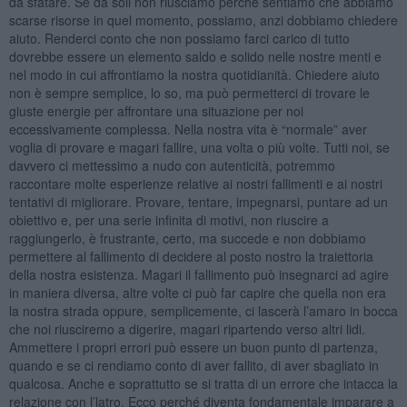
da sfatare. Se da soli non riusciamo perché sentiamo che abbiamo
scarse risorse in quel momento, possiamo, anzi dobbiamo chiedere
aiuto. Renderci conto che non possiamo farci carico di tutto
dovrebbe essere un elemento saldo e solido nelle nostre menti e
nel modo in cui affrontiamo la nostra quotidianità. Chiedere aiuto
non è sempre semplice, lo so, ma può permetterci di trovare le
giuste energie per affrontare una situazione per noi
eccessivamente complessa. Nella nostra vita è “normale” aver
voglia di provare e magari fallire, una volta o più volte. Tutti noi, se
davvero ci mettessimo a nudo con autenticità, potremmo
raccontare molte esperienze relative ai nostri fallimenti e ai nostri
tentativi di migliorare. Provare, tentare, impegnarsi, puntare ad un
obiettivo e, per una serie infinita di motivi, non riuscire a
raggiungerlo, è frustrante, certo, ma succede e non dobbiamo
permettere al fallimento di decidere al posto nostro la traiettoria
della nostra esistenza. Magari il fallimento può insegnarci ad agire
in maniera diversa, altre volte ci può far capire che quella non era
la nostra strada oppure, semplicemente, ci lascerà l’amaro in bocca
che noi riusciremo a digerire, magari ripartendo verso altri lidi.
Ammettere i propri errori può essere un buon punto di partenza,
quando e se ci rendiamo conto di aver fallito, di aver sbagliato in
qualcosa. Anche e soprattutto se si tratta di un errore che intacca la
relazione con l’latro. Ecco perché diventa fondamentale imparare a