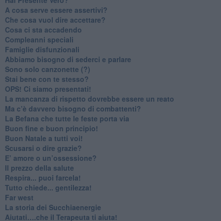
A cosa serve essere assertivi?
​Che cosa vuol dire accettare?
​Cosa ci sta accadendo
​Compleanni speciali
​Famiglie disfunzionali
​Abbiamo bisogno di sederci e parlare
Sono solo canzonette (?)
​Stai bene con te stesso?
​OPS! Ci siamo presentati!
​La mancanza di rispetto dovrebbe essere un reato
​Ma c’è davvero bisogno di combattenti?
​La Befana che tutte le feste porta via
Buon fine e buon principio!
​Buon Natale a tutti voi!
​Scusarsi o dire grazie?
​E’ amore o un’ossessione?
​Il prezzo della salute
​Respira... puoi farcela!
​Tutto chiede... gentilezza!
​Far west
​La storia dei Succhiaenergie
​Aiutati….che il Terapeuta ti aiuta!