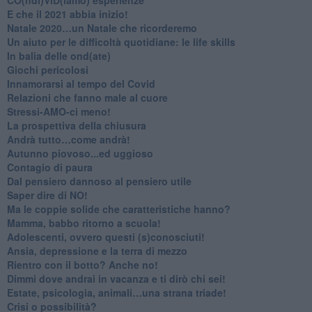
​E che il 2021 abbia inizio!
​Natale 2020…un Natale che ricorderemo
Un aiuto per le difficoltà quotidiane: le life skills
​In balia delle ond(ate)
Giochi pericolosi
Innamorarsi al tempo del Covid
​Relazioni che fanno male al cuore
​Stressi-AMO-ci meno!
​La prospettiva della chiusura
​Andrà tutto…come andrà!
Autunno piovoso...ed uggioso
​Contagio di paura
​Dal pensiero dannoso al pensiero utile
​Saper dire di NO!
​Ma le coppie solide che caratteristiche hanno?
​Mamma, babbo ritorno a scuola!
Adolescenti, ovvero questi (s)conosciuti!
Ansia, depressione e la terra di mezzo
​Rientro con il botto? Anche no!
Dimmi dove andrai in vacanza e ti dirò chi sei!
​Estate, psicologia, animali…una strana triade!
​Crisi o possibilità?