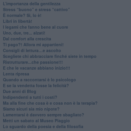
​L’importanza della gentilezza
​Stress “buono” e stress “cattivo”
​È normale? Sì, lo è!
​Libri in libertà!
​I legami che fanno bene al cuore
Uno, due, tre... alzati!​
​Dal comfort alla crescita
​Ti pago?! Allora mi appartieni!​
​Consigli di lettura…e ascolto
​Scegliete chi abbracciare finché siete in tempo
​Ristrutturare...che passione!!!
​E che le vacanze abbiano inizio!!!
​Lenta ripresa
​Quando a raccontarsi è lo psicologo
​E se la vendetta fosse la felicità?
​Due anni di Blog
​Indipendenti a tutti i costi?
​Ma alla fine che cosa è e cosa non è la terapia?
​Siamo sicuri sia mio nipote?
​Lamentarsi è davvero sempre sbagliato?
​Metti un sabato al Museo Piaggio
​Lo sguardo della poesia e della filosofia