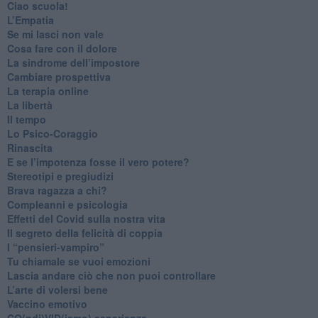
​Ciao scuola!
​L’Empatia
​Se mi lasci non vale
Cosa fare con il dolore
​La sindrome dell’impostore
​Cambiare prospettiva
La terapia online
La libertà
​Il tempo
​Lo Psico-Coraggio
Rinascita
​E se l’impotenza fosse il vero potere?
Stereotipi e pregiudizi
​Brava ragazza a chi?
​Compleanni e psicologia
Effetti del Covid sulla nostra vita
Il segreto della felicità di coppia
​I “pensieri-vampiro”
​Tu chiamale se vuoi emozioni
​Lascia andare ciò che non puoi controllare
L’arte di volersi bene
​Vaccino emotivo
CO(ndi)VID(iamo) esperienze