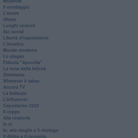
Mutande
Il sondaggio
L'errore
Ulisse
Luoghi comuni
Sui social
Libertà d'espressione
L'incarico
Morale moderna
Lo slogan
Fiducia "Apocrifa"
La torta della felicità
Ottimismo
Whatever it takes
Ancora TV
La bellezza
L’Influencer
​Capodanno 2222
Il ceppo
Alla rotatoria
In tv
Io, mia moglie e il virologo
Il diritto e il rovescio