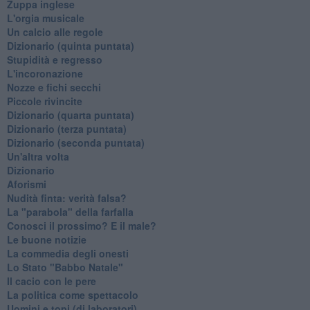
Zuppa inglese
L'orgia musicale
Un calcio alle regole
Dizionario (quinta puntata)
Stupidità e regresso
L'incoronazione
Nozze e fichi secchi
Piccole rivincite
​Dizionario (quarta puntata)
​Dizionario (terza puntata)
​Dizionario (seconda puntata)
Un'altra volta
Dizionario
Aforismi
Nudità finta: verità falsa?
La "parabola" della farfalla
Conosci il prossimo? E il male?
Le buone notizie
La commedia degli onesti
Lo Stato "Babbo Natale"
Il cacio con le pere
La politica come spettacolo
Uomini e topi (di laboratori)