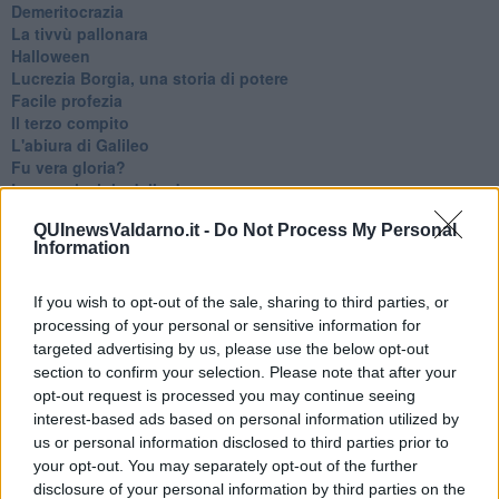
Demeritocrazia
La tivvù pallonara
Halloween
​Lucrezia Borgia, una storia di potere
Facile profezia
Il terzo compito
L'abiura di Galileo
Fu vera gloria?
La guerricciola delle due rose
La truffa all'anziano
QUInewsValdarno.it -
Do Not Process My Personal
Alla fermata dell'autobus
Information
La repressione sessuale per sentito dire
Diseducazione televisiva e inerzia della politica
Foto storica
If you wish to opt-out of the sale, sharing to third parties, or
Esequie solenni
processing of your personal or sensitive information for
Nostalgia del sangue blu
targeted advertising by us, please use the below opt-out
Teste calde
section to confirm your selection. Please note that after your
Non avere e non essere
opt-out request is processed you may continue seeing
Armiamoci e... avviatevi
interest-based ads based on personal information utilized by
Da Capodanno a Carnevale
us or personal information disclosed to third parties prior to
Schizzi di fango
your opt-out. You may separately opt-out of the further
Sor-riso amaro
disclosure of your personal information by third parties on the