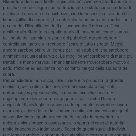
Riapertura delle cosiddette “case chiuse”. Aver cercato di abolire la
prostituzione per legge non ha funzionato: è stato come credere di
eliminare la povertà e la ricchezza, cioè la necessità di vendersi e
la possibilità di comprare; ha determinato un mercato clandestino e
un mondo d’illegalità con tutti gli inconvenienti del caso. Case
gestite dallo Stato (o in appalto a privati, rassegnati come siamo al
fallimento dell’amministrazione del pubblico) garantirebbero il
controllo sanitario e un recupero fiscale di tutto rispetto. Meglio
ancora sarebbe offrire un bonus per i non abbienti che sarebbero
altrimenti esclusi dal servizio. Le mogli beneficerebbero di mariti più
trattabili e meno nervosi. I mariti finalmente troverebbero motivo di
soddisfazione ed esultanza non soltanto nei gol della squadra del
cuore.
Per concludere: non accoglibile invece è la proposta (a grande
richiesta) della reintroduzione, se mai fosse stato applicato,
dell’odioso
jus primae noctis
, in quanto incostituzionale. E
aggiungiamo: dovrebbero vergognarsi i politici che l’hanno
auspicato! Il privilegio, o gravoso adempimento, dovrebbe essere
esercitato, a loro detta, dal sindaco o dalla sindaca col coniuge di
sesso diverso o uguale a seconda dei gusti (da prevedere la
delega a vicesindaco o assessore allo sport nel caso di autorità
molto impegnate o indaffarate). Secondo questi squallidi individui
tale legge darebbe l’opportunità di stabilire o tornare a un contatto