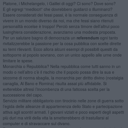
Platone, i Michelangelo, i Galilei di oggi? Ci sono? Dove sono?
E gli egregi “mediocri” che dovrebbero guidarci o illuminarci?
Essere considerati dei fessi passi, è la normale conseguenza di
vivere in un mondo diverso da noi, ma che fessi siano ritenuti
personalità eccelse è troppo! Perciò senza timore dell’altrui poco
lusinghiera considerazione, avanziamo una modesta proposta.
Per un salutare bagno di democrazia un
referendum
ogni tanto
rivitalizzerebbe la passione per la cosa pubblica con scelte dirette
su temi rilevanti. Ecco allora alcuni esempi di possibili quesiti da
sottoporre al popolo sovrano, con un unico appello alle urne onde
limitare le spese.
Monarchia o Repubblica? Nella repubblica come tutti sanno in un
modo o nell’altro c’è il rischio che il popolo possa dire la sua e
siccome di norma sbaglia, la monarchia per diritto divino (nostalgia
canaglia, Al Bano e Romina) risulta assai più affidabile. Si
eviterebbe altresì l’incombenza di una faticosa scelta per la
successione del capo.
Servizio militare obbligatorio con tirocinio nelle zone di guerra sotto
l’egida delle alleanze di appartenenza dello Stato e partecipazione
attiva agli scontri armati. I giovani viziati e poco esperti degli aspetti
più duri ma virili della vita la smetterebbero di trastullarsi al
computer e di stravaccare sul divano.