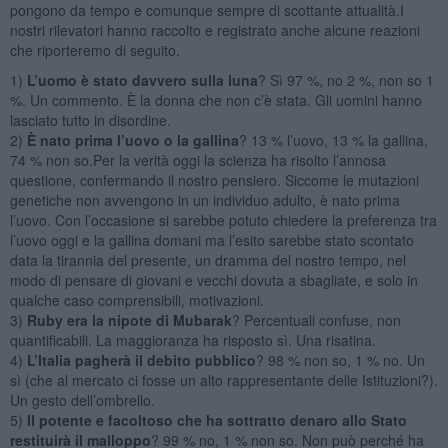
pongono da tempo e comunque sempre di scottante attualità.I
nostri rilevatori hanno raccolto e registrato anche alcune reazioni
che riporteremo di seguito.
1)
L’uomo è stato davvero sulla luna
? Sì 97 %, no 2 %, non so 1
%. Un commento. È la donna che non c’è stata. Gli uomini hanno
lasciato tutto in disordine.
2)
È nato prima l’uovo o la gallina
? 13 % l’uovo, 13 % la gallina,
74 % non so.Per la verità oggi la scienza ha risolto l’annosa
questione, confermando il nostro pensiero. Siccome le mutazioni
genetiche non avvengono in un individuo adulto, è nato prima
l’uovo. Con l’occasione si sarebbe potuto chiedere la preferenza tra
l’uovo oggi e la gallina domani ma l’esito sarebbe stato scontato
data la tirannia del presente, un dramma del nostro tempo, nel
modo di pensare di giovani e vecchi dovuta a sbagliate, e solo in
qualche caso comprensibili, motivazioni.
3)
Ruby era la nipote di Mubarak
? Percentuali confuse, non
quantificabili. La maggioranza ha risposto sì. Una risatina.
4)
L’Italia pagherà il debito pubblico
? 98 % non so, 1 % no. Un
sì (che al mercato ci fosse un alto rappresentante delle Istituzioni?).
Un gesto dell’ombrello.
5)
Il potente e facoltoso che ha sottratto denaro allo Stato
restituirà il
malloppo
? 99 % no, 1 % non so. Non può perché ha