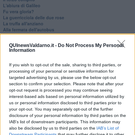
L'abiura di Galileo
Fu vera gloria?
La guerricciola delle due rose
La truffa all'anziano
Alla fermata dell'autobus
La repressione sessuale per sentito dire
Diseducazione televisiva e inerzia della politica
QUInewsValdarno.it -
Do Not Process My Personal
Foto storica
Information
Esequie solenni
Nostalgia del sangue blu
If you wish to opt-out of the sale, sharing to third parties, or
Teste calde
processing of your personal or sensitive information for
Non avere e non essere
Armiamoci e... avviatevi
targeted advertising by us, please use the below opt-out
Da Capodanno a Carnevale
section to confirm your selection. Please note that after your
Schizzi di fango
opt-out request is processed you may continue seeing
Sor-riso amaro
interest-based ads based on personal information utilized by
Fine anno al ristorante
us or personal information disclosed to third parties prior to
La festa di Capodanno
your opt-out. You may separately opt-out of the further
Natale 2024
disclosure of your personal information by third parties on the
Re e regnanti
IAB’s list of downstream participants. This information may
A noi interessa il dito non la luna
also be disclosed by us to third parties on the
IAB’s List of
Come rubare allo stato e vivere felici
Downstream Participants
that may further disclose it to other