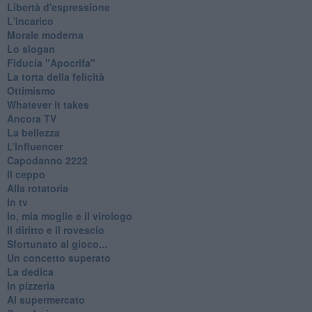
Libertà d'espressione
L'incarico
Morale moderna
Lo slogan
Fiducia "Apocrifa"
La torta della felicità
Ottimismo
Whatever it takes
Ancora TV
La bellezza
L’Influencer
​Capodanno 2222
Il ceppo
Alla rotatoria
In tv
Io, mia moglie e il virologo
Il diritto e il rovescio
Sfortunato al gioco...
Un concetto superato
La dedica
In pizzeria
Al supermercato