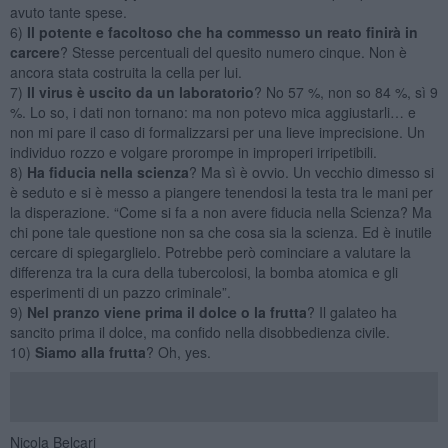
avuto tante spese.
6)
Il potente e facoltoso che ha commesso un reato finirà in
carcere
? Stesse percentuali del quesito numero cinque. Non è
ancora stata costruita la cella per lui.
7)
Il virus è uscito da un laboratorio
? No 57 %, non so 84 %, sì 9
%. Lo so, i dati non tornano: ma non potevo mica aggiustarli… e
non mi pare il caso di formalizzarsi per una lieve imprecisione. Un
individuo rozzo e volgare prorompe in improperi irripetibili.
8)
Ha fiducia nella scienza
? Ma sì è ovvio. Un vecchio dimesso si
è seduto e si è messo a piangere tenendosi la testa tra le mani per
la disperazione. “Come si fa a non avere fiducia nella Scienza? Ma
chi pone tale questione non sa che cosa sia la scienza. Ed è inutile
cercare di spiegarglielo. Potrebbe però cominciare a valutare la
differenza tra la cura della tubercolosi, la bomba atomica e gli
esperimenti di un pazzo criminale”.
9)
Nel pranzo viene prima il dolce o la frutta
? Il galateo ha
sancito prima il dolce, ma confido nella disobbedienza civile.
10)
Siamo alla frutta
? Oh, yes.
Nicola Belcari