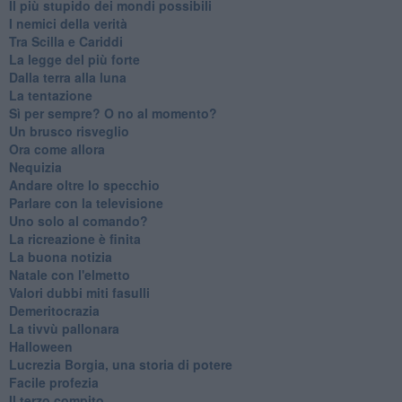
Il più stupido dei mondi possibili
I nemici della verità
Tra Scilla e Cariddi
La legge del più forte
Dalla terra alla luna
La tentazione
​Sì per sempre? O no al momento?
Un brusco risveglio
Ora come allora
Nequizia
Andare oltre lo specchio
Parlare con la televisione
Uno solo al comando?
La ricreazione è finita
La buona notizia
Natale con l'elmetto
Valori dubbi miti fasulli
Demeritocrazia
La tivvù pallonara
Halloween
​Lucrezia Borgia, una storia di potere
Facile profezia
Il terzo compito