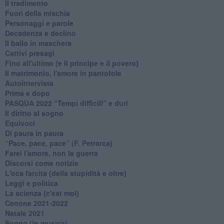
Il tradimento
Fuori della mischia
Personaggi e parole
Decadenza e declino
Il ballo in maschera
Cattivi presagi
Fino all'ultimo (e Il principe e il povero)
Il matrimonio, l'amore in pantofole
Autointervista
Prima e dopo
​PASQUA 2022 “Tempi difficili” e duri
Il diritto al sogno
Equivoci
Di paura in paura
​“Pace, pace, pace” (F. Petrarca)
Farei l'amore, non la guerra
Discorsi come notizie
L'oca farcita (della stupidità e oltre)
Leggi e politica
La scienza (c'est moi)
Cenone 2021-2022
Natale 2021
Sogno (in musica)