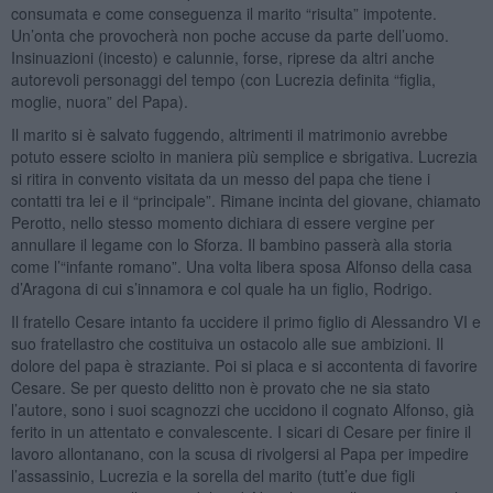
consumata e come conseguenza il marito “risulta” impotente.
Un’onta che provocherà non poche accuse da parte dell’uomo.
Insinuazioni (incesto) e calunnie, forse, riprese da altri anche
autorevoli personaggi del tempo (con Lucrezia definita “figlia,
moglie, nuora” del Papa).
Il marito si è salvato fuggendo, altrimenti il matrimonio avrebbe
potuto essere sciolto in maniera più semplice e sbrigativa. Lucrezia
si ritira in convento visitata da un messo del papa che tiene i
contatti tra lei e il “principale”. Rimane incinta del giovane, chiamato
Perotto, nello stesso momento dichiara di essere vergine per
annullare il legame con lo Sforza. Il bambino passerà alla storia
come l’“infante romano”. Una volta libera sposa Alfonso della casa
d’Aragona di cui s’innamora e col quale ha un figlio, Rodrigo.
Il fratello Cesare intanto fa uccidere il primo figlio di Alessandro VI e
suo fratellastro che costituiva un ostacolo alle sue ambizioni. Il
dolore del papa è straziante. Poi si placa e si accontenta di favorire
Cesare. Se per questo delitto non è provato che ne sia stato
l’autore, sono i suoi scagnozzi che uccidono il cognato Alfonso, già
ferito in un attentato e convalescente. I sicari di Cesare per finire il
lavoro allontanano, con la scusa di rivolgersi al Papa per impedire
l’assassinio, Lucrezia e la sorella del marito (tutt’e due figli