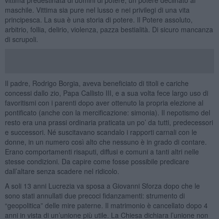
maschile. Vittima sia pure nel lusso e nei privilegi di una vita
principesca. La sua è una storia di potere. Il Potere assoluto,
arbitrio, follia, delirio, violenza, pazza bestialità. Di sicuro mancanza
di scrupoli.
Il padre, Rodrigo Borgia, aveva beneficiato di titoli e cariche
concessi dallo zio, Papa Callisto III, e a sua volta fece largo uso di
favoritismi con i parenti dopo aver ottenuto la propria elezione al
pontificato (anche con la mercificazione: simonia). Il nepotismo del
resto era una prassi ordinaria praticata un po’ da tutti, predecessori
e successori. Né suscitavano scandalo i rapporti carnali con le
donne, in un numero così alto che nessuno è in grado di contare.
Erano comportamenti risaputi, diffusi e comuni a tanti altri nelle
stesse condizioni. Da capire come fosse possibile predicare
dall’altare senza scadere nel ridicolo.
A soli 13 anni Lucrezia va sposa a Giovanni Sforza dopo che le
sono stati annullati due precoci fidanzamenti: strumento di
“geopolitica” delle mire paterne. Il matrimonio è cancellato dopo 4
anni in vista di un’unione più utile. La Chiesa dichiara l’unione non