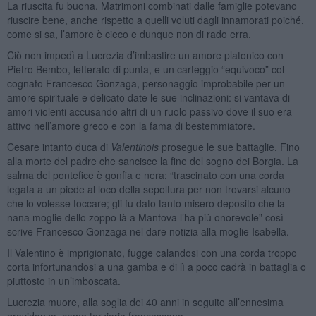
La riuscita fu buona. Matrimoni combinati dalle famiglie potevano
riuscire bene, anche rispetto a quelli voluti dagli innamorati poiché,
come si sa, l’amore è cieco e dunque non di rado erra.
Ciò non impedì a Lucrezia d’imbastire un amore platonico con
Pietro Bembo, letterato di punta, e un carteggio “equivoco” col
cognato Francesco Gonzaga, personaggio improbabile per un
amore spirituale e delicato date le sue inclinazioni: si vantava di
amori violenti accusando altri di un ruolo passivo dove il suo era
attivo nell’amore greco e con la fama di bestemmiatore.
Cesare intanto duca di
Valentinois
prosegue le sue battaglie. Fino
alla morte del padre che sancisce la fine del sogno dei Borgia. La
salma del pontefice è gonfia e nera: “trascinato con una corda
legata a un piede al loco della sepoltura per non trovarsi alcuno
che lo volesse toccare; gli fu dato tanto misero deposito che la
nana moglie dello zoppo là a Mantova l’ha più onorevole” così
scrive Francesco Gonzaga nel dare notizia alla moglie Isabella.
Il Valentino è imprigionato, fugge calandosi con una corda troppo
corta infortunandosi a una gamba e di lì a poco cadrà in battaglia o
piuttosto in un’imboscata.
Lucrezia muore, alla soglia dei 40 anni in seguito all’ennesima
gravidanza, come terziaria francescana.