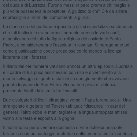
del duca e di Lucrezia. Furono messi in palio premi a chi meglio e
più volte possedeva le prostitute. A giudizio di chi? C’è da alzare il
sopracciglio ai nomi dei componenti la giuria.
Lo storico dà del puritano e ipocrita a chi si scandalizza sostenendo
che tali festicciole erano prassi normale presso le varie corti,
dimenticando del tutto la figura religiosa del cosiddetto Santo
Padre, o considerandone l’assoluta irrilevanza. Si paragonano poi
come giustificazione coeve prose
osé
confondendo la licenza
letteraria con i fatti reali.
Il diario del cerimoniere vaticano annota un altro episodio. Lucrezia
e il padre di lì a poco assistevano con risa e divertimento alla
monta selvaggia di quattro stalloni su due giumente che avevano
portato legname in San Pietro. Scena non priva di violenza
preceduta infatti dalla zuffa tra i cavalli.
Due divulgatori di libelli oltraggiosi verso il Papa furono uccisi. Uno
strangolato e gettato nel Tevere (abituale “discarica” in casi del
genere), l’altro ebbe le mani tagliate e la lingua strappata affisse
vicino alla testa e esposta alla gogna.
Il matrimonio per diventare duchessa d’Este richiese una dote
faraonica con un conteggio materiale delle monete molto laborioso.