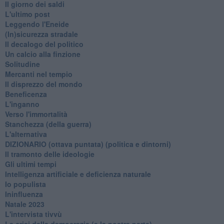
Il giorno dei saldi
L'ultimo post
Leggendo l'Eneide
​(In)sicurezza stradale
Il decalogo del politico
Un calcio alla finzione
Solitudine
Mercanti nel tempio
Il disprezzo del mondo
Beneficenza
L'inganno
Verso l'immortalità
Stanchezza (della guerra)
L'alternativa
​DIZIONARIO (ottava puntata) (politica e dintorni)
Il tramonto delle ideologie
Gli ultimi tempi
Intelligenza artificiale e deficienza naturale
Io populista
Ininfluenza
Natale 2023
L'intervista tivvù
La crisi della democrazia (e la nostra parte)