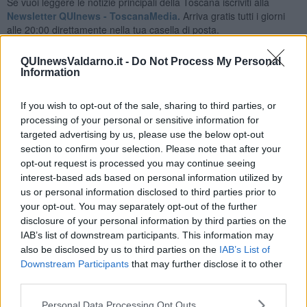
Se vuoi leggere le notizie principali della Toscana iscriviti alla
Newsletter QUInews - ToscanaMedia.
Arriva gratis tutti i giorni
alle 20:00 direttamente nella tua casella di posta.
Basta cliccare
QUI
QUInewsValdarno.it -
Do Not Process My Personal
Ti potrebbe interessare anche:
Information
Articoli dal Blog “Sorridendo” di Nicola Belcari
If you wish to opt-out of the sale, sharing to third parties, or
La fine del mondo
processing of your personal or sensitive information for
Sono loro
targeted advertising by us, please use the below opt-out
Ducentocinquanta candel... otti
section to confirm your selection. Please note that after your
Cenerentola, la escort
opt-out request is processed you may continue seeing
Precisazioni
interest-based ads based on personal information utilized by
La droga del potere
us or personal information disclosed to third parties prior to
Momenti (e immedesimazione)
your opt-out. You may separately opt-out of the further
Chi sono?
disclosure of your personal information by third parties on the
Il più stupido dei mondi possibili
IAB’s list of downstream participants. This information may
I nemici della verità
also be disclosed by us to third parties on the
IAB’s List of
Tra Scilla e Cariddi
Downstream Participants
that may further disclose it to other
La legge del più forte
third parties.
Dalla terra alla luna
La tentazione
Personal Data Processing Opt Outs