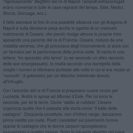
“rigorosamente” illegittimi del re di Napoli: rampolli extraconiugali
erano numerosi in tutte le case regnanti del tempo, Este, Medici,
Sforza, Gonzaga, ecc.).
Il fatto sancisce la fine di una possibile alleanza con gli Aragona di
Napoli e sulla decisione pesa anche lo sgarbo di un mancato
matrimonio di Cesare, che perciò rivolge altrove le proprie mire
sposando una parente del re di Francia. Cesare, reduce da una
malattia venerea, che gli procurava degli inconvenienti, si aiuta con
un farmaco per la performance della prima notte. Si vanta in una
lettera: “ho spezzato otto lance” (o sei secondo un altro racconto
delle sue smargiassate). In realtà secondo una damigella della
moglie i numeri si riferivano piuttosto alle volte in cui si era recato al
“comodo” (il gabinetto) per un disturbo intestinale dovuto
all’intruglio.
Con l’accordo del re di Francia si preparano nuove nozze per
Lucrezia. Andrà in sposa ad Alfonso d’Este. Per lui sono le
seconde, per lei le terze. Come “addio al nubilato” Cesare
organizza quella che è passata alla storia come “il ballo delle
castagne”. Cinquanta prostitute, non d’infimo rango, danzarono
prima vestite poi nude. Posti i candelieri sul pavimento furono
sparse le castagne che le donne carponi raccoglievano
muovendosi a quattro zampe. Sotto lo sguardo divertito del papa,