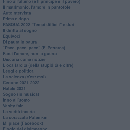
Fino all'ultimo (e Il principe e il povero)
Il matrimonio, l'amore in pantofole
Autointervista
Prima e dopo
​PASQUA 2022 “Tempi difficili” e duri
Il diritto al sogno
Equivoci
Di paura in paura
​“Pace, pace, pace” (F. Petrarca)
Farei l'amore, non la guerra
Discorsi come notizie
L'oca farcita (della stupidità e oltre)
Leggi e politica
La scienza (c'est moi)
Cenone 2021-2022
Natale 2021
Sogno (in musica)
Inno all'uomo
Vanity fair
La verità incerta
La corazzata Potëmkin
Mi piace (Facebook)
Elogio del disimpegno