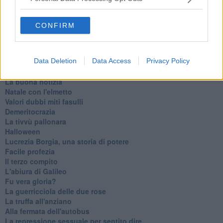
​Sì per sempre? O no al momento?
Un brusco risveglio
Ora come allora
CONFIRM
Nequizia
Andare oltre lo specchio
Parlare con la televisione
Data Deletion
Data Access
Privacy Policy
Uno solo al comando?
La ricreazione è finita
La buona notizia
Natale con l'elmetto
Valori dubbi miti fasulli
Demeritocrazia
La tivvù pallonara
Halloween
​Lucrezia Borgia, una storia di potere
Facile profezia
Il terzo compito
L'abiura di Galileo
Fu vera gloria?
La guerricciola delle due rose
La truffa all'anziano
Alla fermata dell'autobus
La repressione sessuale per sentito dire