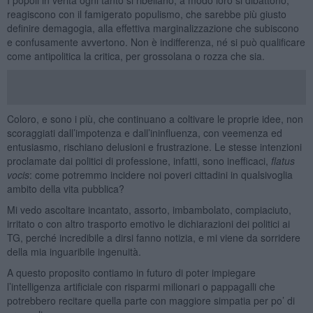
reagiscono con il famigerato populismo, che sarebbe più giusto
definire demagogia, alla effettiva marginalizzazione che subiscono
e confusamente avvertono. Non è indifferenza, né si può qualificare
come antipolitica la critica, per grossolana o rozza che sia.
Coloro, e sono i più, che continuano a coltivare le proprie idee, non
scoraggiati dall’impotenza e dall’ininfluenza, con veemenza ed
entusiasmo, rischiano delusioni e frustrazione. Le stesse intenzioni
proclamate dai politici di professione, infatti, sono inefficaci,
flatus
vocis
: come potremmo incidere noi poveri cittadini in qualsivoglia
ambito della vita pubblica?
Mi vedo ascoltare incantato, assorto, imbambolato, compiaciuto,
irritato o con altro trasporto emotivo le dichiarazioni dei politici ai
TG, perché incredibile a dirsi fanno notizia, e mi viene da sorridere
della mia inguaribile ingenuità.
A questo proposito contiamo in futuro di poter impiegare
l’intelligenza artificiale con risparmi milionari o pappagalli che
potrebbero recitare quella parte con maggiore simpatia per po’ di