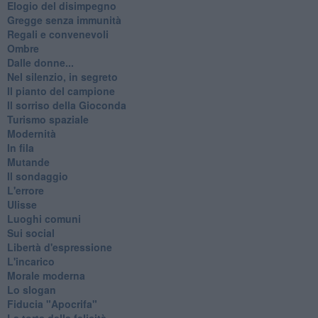
Elogio del disimpegno
Gregge senza immunità
Regali e convenevoli
Ombre
Dalle donne...
Nel silenzio, in segreto
Il pianto del campione
Il sorriso della Gioconda
Turismo spaziale
Modernità
In fila
Mutande
Il sondaggio
L'errore
Ulisse
Luoghi comuni
Sui social
Libertà d'espressione
L'incarico
Morale moderna
Lo slogan
Fiducia "Apocrifa"
La torta della felicità