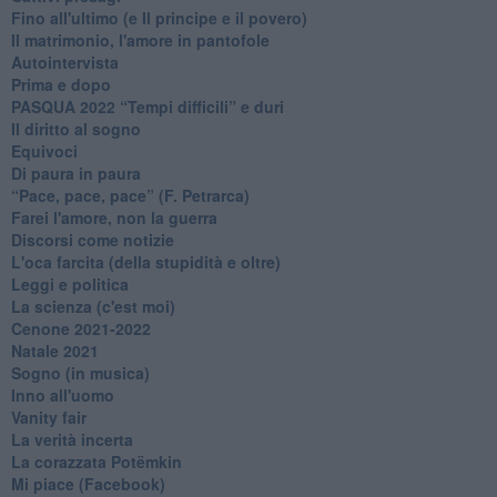
Fino all'ultimo (e Il principe e il povero)
Il matrimonio, l'amore in pantofole
Autointervista
Prima e dopo
​PASQUA 2022 “Tempi difficili” e duri
Il diritto al sogno
Equivoci
Di paura in paura
​“Pace, pace, pace” (F. Petrarca)
Farei l'amore, non la guerra
Discorsi come notizie
L'oca farcita (della stupidità e oltre)
Leggi e politica
La scienza (c'est moi)
Cenone 2021-2022
Natale 2021
Sogno (in musica)
Inno all'uomo
Vanity fair
La verità incerta
La corazzata Potëmkin
Mi piace (Facebook)