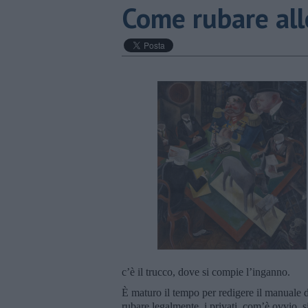
Come rubare allo
c’è il trucco, dove si compie l’inganno.
È maturo il tempo per redigere il manuale de
rubare legalmente, i privati, com’è ovvio, s