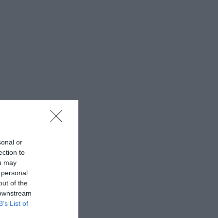
sonal or
ection to
ou may
 personal
out of the
 downstream
B’s List of