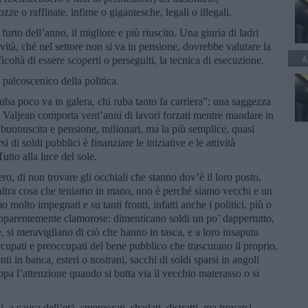
rozze o raffinate, infime o gigantesche, legali o illegali.
 furto dell’anno, il migliore e più riuscito. Una giuria di ladri
tività, ché nel settore non si va in pensione, dovrebbe valutare la
A
fficoltà di essere scoperti o perseguiti, la tecnica di esecuzione.
 palcoscenico della politica.
ba poco va in galera, chi ruba tanto fa carriera”: una saggezza
 J. Valjean comporta vent’anni di lavori forzati mentre mandare in
, buonuscita e pensione, milionari, ma la più semplice, quasi
 di soldi pubblici è finanziare le iniziative e le attività
utto alla luce del sole.
fero, di non trovare gli occhiali che stanno dov’è il loro posto,
i altra cosa che teniamo in mano, non è perché siamo vecchi e un
 molto impegnati e su tanti fronti, infatti anche i politici, più o
parentemente clamorose: dimenticano soldi un po’ dappertutto,
le, si meravigliano di ciò che hanno in tasca, e a loro insaputa
cupati e preoccupati del bene pubblico che trascurano il proprio,
ti in banca, esteri o nostrani, sacchi di soldi sparsi in angoli
oppa l’attenzione quando si butta via il vecchio materasso o si
 a causa dell’età, smemorati, sbadati, distratti, ma trovarsi