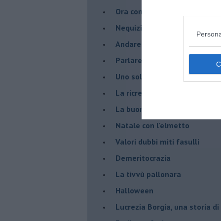
Ora come allora
Nequizia
Persona
Andare oltre lo specchio
Parlare con la televisione
Uno solo al comando?
La ricreazione è finita
La buona notizia
Natale con l'elmetto
Valori dubbi miti fasulli
Demeritocrazia
La tivvù pallonara
Halloween
​Lucrezia Borgia, una storia d