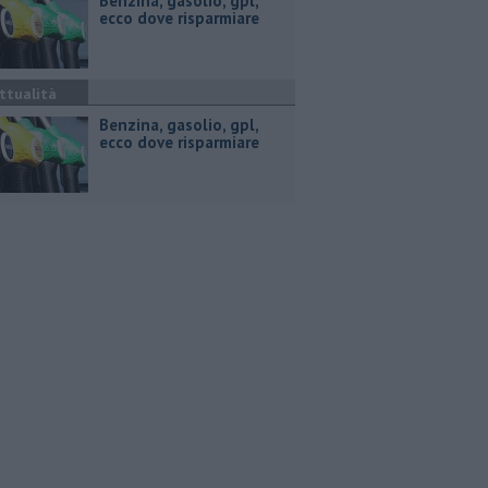
​Benzina, gasolio, gpl,
ecco dove risparmiare
ttualità
​Benzina, gasolio, gpl,
ecco dove risparmiare