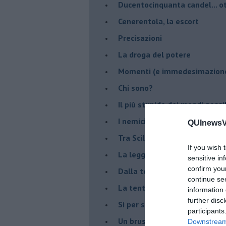
Ducentocinquanta candel... ot
Cenerentola, la escort
Precisazioni
La droga del potere
Momenti (e immedesimazion
Chi sono?
Il più stupido dei mondi possib
I nemici della verità
QUInewsVa
Tra Scilla e Cariddi
If you wish 
La legge del più forte
sensitive in
confirm you
Dalla terra alla luna
continue se
La tentazione
information 
further disc
​Sì per sempre? O no al mom
participants
Un brusco risveglio
Downstream 