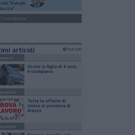
selli “Dialoghi
la città"
Condoglianze
imi articoli
Vedi tutti
ronaca
Uccise la figlia di 4 anni,
è scomparso
ttualità
​Tutte le offerte di
lavoro in provincia di
Arezzo
ttualità