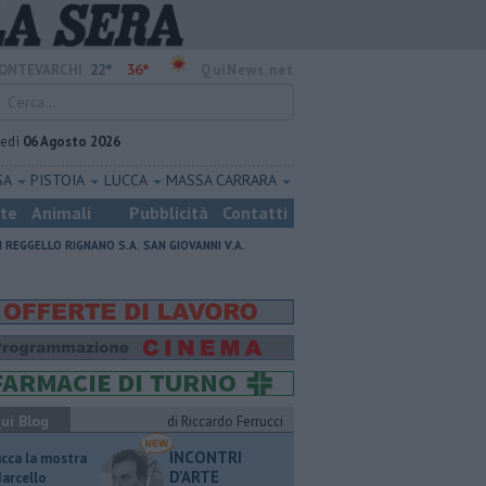
22°
36°
ONTEVARCHI
QuiNews.net
vedì
06 Agosto 2026
SA
PISTOIA
LUCCA
MASSA CARRARA
ste
Animali
Pubblicità
Contatti
I
REGGELLO
RIGNANO S.A.
SAN GIOVANNI V.A.
ui Blog
di Riccardo Ferrucci
INCONTRI
ucca la mostra
D'ARTE
Marcello