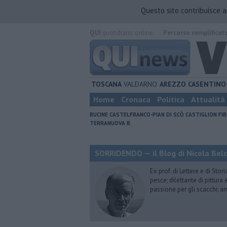
Questo sito contribuisce 
QUI
quotidiano online.
Percorso semplificat
TOSCANA
VALDARNO
AREZZO
CASENTINO
Home
Cronaca
Politica
Attualità
BUCINE
CASTELFRANCO-PIAN DI SCÒ
CASTIGLION FIB
TERRANUOVA B.
SORRIDENDO — il Blog di Nicola Belc
Ex prof. di Lettere e di Sto
pesce; dilettante di pittura
passione per gli scacchi; a