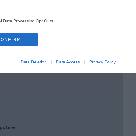
l Data Processing Opt Outs
CONFIRM
Data Deletion
Data Access
Privacy Policy
i potere