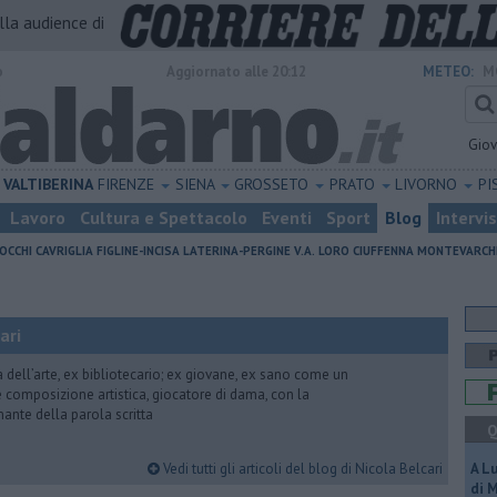
alla audience di
o
Aggiornato alle 20:12
METEO:
M
Gio
VALTIBERINA
FIRENZE
SIENA
GROSSETO
PRATO
LIVORNO
PI
Lavoro
Cultura e Spettacolo
Eventi
Sport
Blog
Intervi
OCCHI
CAVRIGLIA
FIGLINE-INCISA
LATERINA-PERGINE V.A.
LORO CIUFFENNA
MONTEVARCH
ari
ria dell’arte, ex bibliotecario; ex giovane, ex sano come un
 e composizione artistica, giocatore di dama, con la
mante della parola scritta
Q
Vedi tutti gli articoli del blog di Nicola Belcari
A L
di 