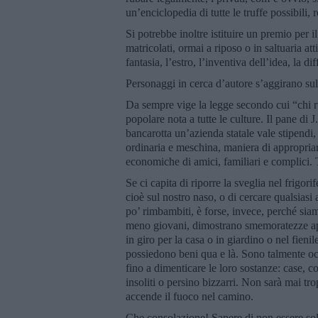
un’enciclopedia di tutte le truffe possibili, 
Si potrebbe inoltre istituire un premio per il
matricolati, ormai a riposo o in saltuaria at
fantasia, l’estro, l’inventiva dell’idea, la di
Personaggi in cerca d’autore s’aggirano sul
Da sempre vige la legge secondo cui “chi ru
popolare nota a tutte le culture. Il pane di
bancarotta un’azienda statale vale stipendi
ordinaria e meschina, maniera di appropriarsi
economiche di amici, familiari e complici. T
Se ci capita di riporre la sveglia nel frigori
cioè sul nostro naso, o di cercare qualsias
po’ rimbambiti, è forse, invece, perché siamo
meno giovani, dimostrano smemoratezze ap
in giro per la casa o in giardino o nel fieni
possiedono beni qua e là. Sono talmente oc
fino a dimenticare le loro sostanze: case, con
insoliti o persino bizzarri. Non sarà mai tr
accende il fuoco nel camino.
Che consolazione! Sapere di non essere soli,