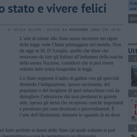
 stato e vivere felici
Scar
con 
QUI
DI NICOLA BELCARI - GIOVEDÌ
14 NOVEMBRE 2024
ORE 08:00
L’arte di rubare allo Stato senza incorrere nei rigori
della legge vede l’Italia primeggiare nel mondo. Non
Ult
da oggi se M. D’Azeglio, quello che disse che
restavano da fare gli Italiani all’indomani della nascita
C
della nostra Nazione, considerò che si può essere
solenni ladri senza trasgredire le leggi.
Lo Stato sopporta il ladro di galline con gli spiccioli
destando l’indignazione, spesso sacrosanta, del
popolano o del borghese di quel rubacchiare così da
A
distogliere l’attenzione dai suoi predatori in grande
stile, spesso gli stessi che ricoprono cariche importanti
e prendono per esso decisioni o provvedimenti. È
l’arte dell’illusionista: distrarre lo sguardo là da dove
A
l furto perfetto ai danni dello Stato (al quale soltanto si può
i risentirebbero e non lo permettono) un dizionario,