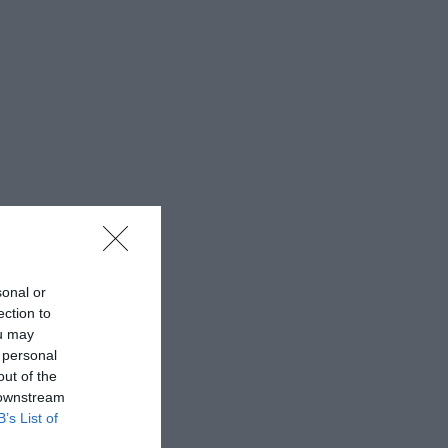
sonal or
ection to
ou may
 personal
out of the
 downstream
B’s List of