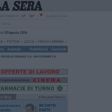
24°
36°
ONTEVARCHI
QuiNews.net
rdì
07 Agosto 2026
SA
PISTOIA
LUCCA
MASSA CARRARA
ste
Animali
Pubblicità
Contatti
I
REGGELLO
RIGNANO S.A.
SAN GIOVANNI V.A.
ui Blog
di Riccardo Ferrucci
INCONTRI
ucca la mostra
D'ARTE
Marcello