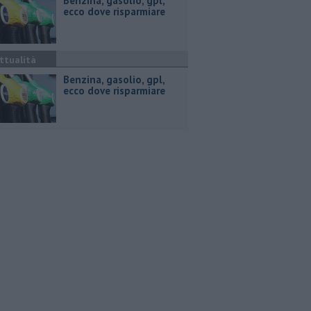
​Benzina, gasolio, gpl,
ecco dove risparmiare
ttualità
​Benzina, gasolio, gpl,
ecco dove risparmiare