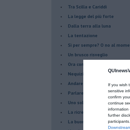
Tra Scilla e Cariddi
La legge del più forte
Dalla terra alla luna
La tentazione
​Sì per sempre? O no al mom
Un brusco risveglio
Ora come allora
QUInewsVa
Nequizia
Andare oltre lo specchio
If you wish 
sensitive in
Parlare con la televisione
confirm you
Uno solo al comando?
continue se
information 
La ricreazione è finita
further disc
La buona notizia
participants
Downstream 