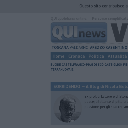
Questo sito contribuisce 
QUI
quotidiano online.
Percorso semplificat
TOSCANA
VALDARNO
AREZZO
CASENTINO
Home
Cronaca
Politica
Attualità
BUCINE
CASTELFRANCO-PIAN DI SCÒ
CASTIGLION FIB
TERRANUOVA B.
SORRIDENDO — il Blog di Nicola Belc
Ex prof. di Lettere e di Sto
pesce; dilettante di pittura
passione per gli scacchi; a