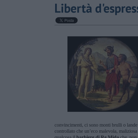
Libertà d'espres
convincimenti, ci sono monti brulli o lan
controllato che un’eco malevola, maliziosa 
qualcosa il
barbiere di Re Mida
che, non 