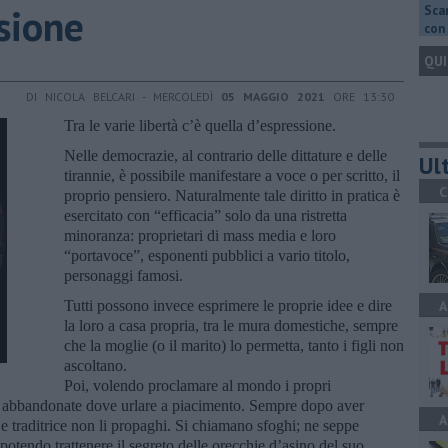
sione
Scar
con 
QUI
DI NICOLA BELCARI - MERCOLEDÌ
05 MAGGIO 2021
ORE 13:30
Tra le varie libertà c’è quella d’espressione.
Nelle democrazie, al contrario delle dittature e delle
Ult
tirannie, è possibile manifestare a voce o per scritto, il
C
proprio pensiero. Naturalmente tale diritto in pratica è
esercitato con “efficacia” solo da una ristretta
minoranza: proprietari di mass media e loro
“portavoce”, esponenti pubblici a vario titolo,
personaggi famosi.
Tutti possono invece esprimere le proprie idee e dire
A
la loro a casa propria, tra le mura domestiche, sempre
che la moglie (o il marito) lo permetta, tanto i figli non
ascoltano.
Poi, volendo proclamare al mondo i propri
de abbandonate dove urlare a piacimento. Sempre dopo aver
A
e traditrice non li propaghi. Si chiamano sfoghi; ne seppe
potendo trattenere il segreto delle orecchie d’asino del suo