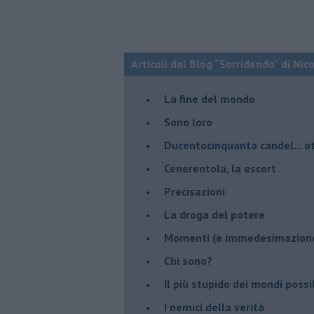
Articoli dal Blog “Sorridendo” di Nic
La fine del mondo
Sono loro
Ducentocinquanta candel... ot
Cenerentola, la escort
Precisazioni
La droga del potere
Momenti (e immedesimazion
Chi sono?
Il più stupido dei mondi possib
I nemici della verità