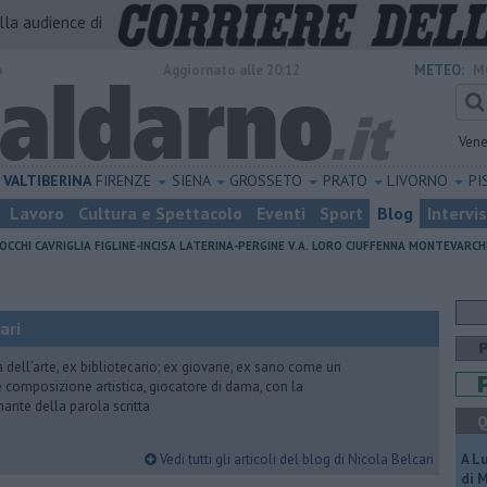
alla audience di
o
Aggiornato alle 20:12
METEO:
M
Vene
VALTIBERINA
FIRENZE
SIENA
GROSSETO
PRATO
LIVORNO
PI
Lavoro
Cultura e Spettacolo
Eventi
Sport
Blog
Intervi
OCCHI
CAVRIGLIA
FIGLINE-INCISA
LATERINA-PERGINE V.A.
LORO CIUFFENNA
MONTEVARCH
ari
ria dell’arte, ex bibliotecario; ex giovane, ex sano come un
 e composizione artistica, giocatore di dama, con la
mante della parola scritta
Q
Vedi tutti gli articoli del blog di Nicola Belcari
A L
di 