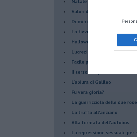
Natale con l'elmetto
Valori dubbi miti fasulli
Demeritocrazia
Persona
La tivvù pallonara
Halloween
​Lucrezia Borgia, una storia d
Facile profezia
Il terzo compito
L'abiura di Galileo
Fu vera gloria?
La guerricciola delle due rose
La truffa all'anziano
Alla fermata dell'autobus
La repressione sessuale per s