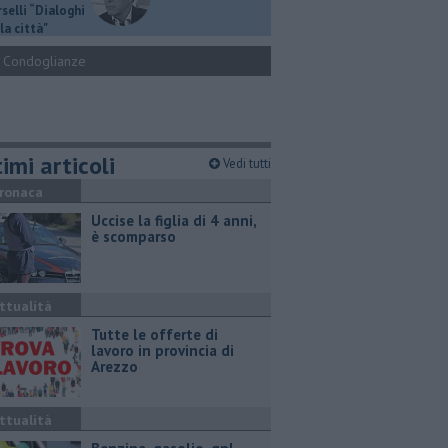
selli “Dialoghi
la città"
Condoglianze
imi articoli
Vedi tutti
ronaca
Uccise la figlia di 4 anni,
è scomparso
ttualità
​Tutte le offerte di
lavoro in provincia di
Arezzo
ttualità