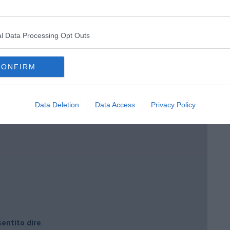
l Data Processing Opt Outs
CONFIRM
i potere
Data Deletion
Data Access
Privacy Policy
entito dire