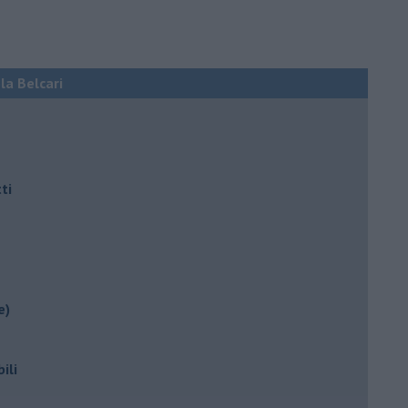
ola Belcari
ti
e)
ili