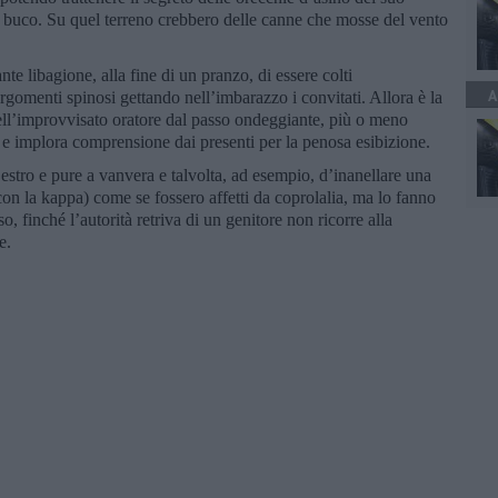
 un buco. Su quel terreno crebbero delle canne che mosse del vento
 libagione, alla fine di un pranzo, di essere colti
A
rgomenti spinosi gettando nell’imbarazzo i convitati. Allora è la
 dell’improvvisato oratore dal passo ondeggiante, più o meno
 e implora comprensione dai presenti per la penosa esibizione.
estro e pure a vanvera e talvolta, ad esempio, d’inanellare una
e con la kappa) come se fossero affetti da coprolalia, ma lo fanno
o, finché l’autorità retriva di un genitore non ricorre alla
e.