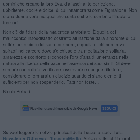
uomini che creano la loro Eva, d’affascinante perfezione,
ubbidiente, docile e dolce, di cui innamorarsi come Pigmalione. Non
è una donna vera ma quel che conta è che lo sembri e l’illusione
funzioni.
Non c’è da fidarsi della mia critica atrabiliare. È quella del
malinconico insoddisfatto costretto all’inazione dalla sindrome di cui
soffre, nel recinto del suo umor nero, è quella di chi non trova
spiragli nel carcere dove s’è chiuso e tra meditazione solitaria,
amarezza e sconforto si concede l’ora d’aria di un’erranza nella
natura alla ricerca della pace nell’assenza dei suoi simili. Si deve
sempre controllare, verificare, osservare e dunque riflettere,
considerare e formarsi un giudizio quando ci siano elementi
sufficienti per non sospenderlo. Fatti non foste…
Nicola Belcari
Se vuoi leggere le notizie principali della Toscana iscriviti alla
Newsletter QUInews - ToscanaMedia.
Arriva gratis tutti i giorni