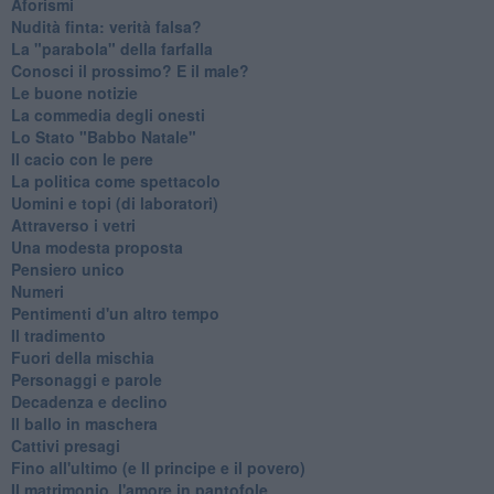
Aforismi
Nudità finta: verità falsa?
La "parabola" della farfalla
Conosci il prossimo? E il male?
Le buone notizie
La commedia degli onesti
Lo Stato "Babbo Natale"
Il cacio con le pere
La politica come spettacolo
Uomini e topi (di laboratori)
Attraverso i vetri
Una modesta proposta
Pensiero unico
Numeri
Pentimenti d'un altro tempo
Il tradimento
Fuori della mischia
Personaggi e parole
Decadenza e declino
Il ballo in maschera
Cattivi presagi
Fino all'ultimo (e Il principe e il povero)
Il matrimonio, l'amore in pantofole