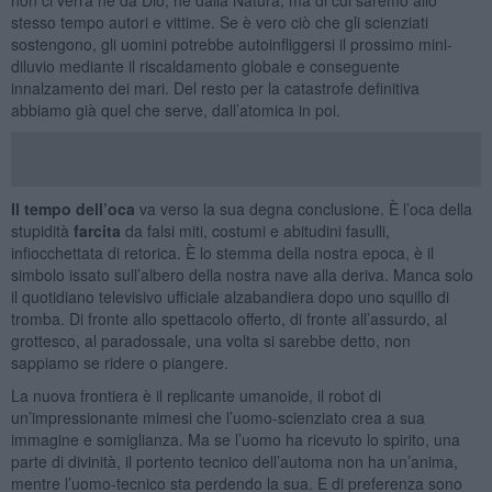
stesso tempo autori e vittime. Se è vero ciò che gli scienziati
sostengono, gli uomini potrebbe autoinfliggersi il prossimo mini-
diluvio mediante il riscaldamento globale e conseguente
innalzamento dei mari. Del resto per la catastrofe definitiva
abbiamo già quel che serve, dall’atomica in poi.
Il tempo dell’oca
va verso la sua degna conclusione. È l’oca della
stupidità
farcita
da falsi miti, costumi e abitudini fasulli,
infiocchettata di retorica. È lo stemma della nostra epoca, è il
simbolo issato sull’albero della nostra nave alla deriva. Manca solo
il quotidiano televisivo ufficiale alzabandiera dopo uno squillo di
tromba. Di fronte allo spettacolo offerto, di fronte all’assurdo, al
grottesco, al paradossale, una volta si sarebbe detto, non
sappiamo se ridere o piangere.
La nuova frontiera è il replicante umanoide, il robot di
un’impressionante mimesi che l’uomo-scienziato crea a sua
immagine e somiglianza. Ma se l’uomo ha ricevuto lo spirito, una
parte di divinità, il portento tecnico dell’automa non ha un’anima,
mentre l’uomo-tecnico sta perdendo la sua. E di preferenza sono