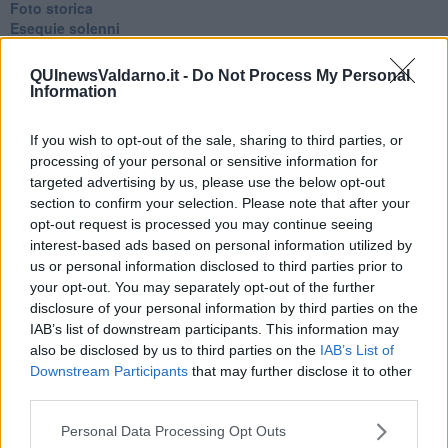
Foto storica
Esequie solenni
Nostalgia del sangue blu
Teste calde
QUInewsValdarno.it -
Do Not Process My Personal
Non avere e non essere
Information
Armiamoci e... avviatevi
Da Capodanno a Carnevale
If you wish to opt-out of the sale, sharing to third parties, or
Schizzi di fango
processing of your personal or sensitive information for
Sor-riso amaro
targeted advertising by us, please use the below opt-out
Fine anno al ristorante
section to confirm your selection. Please note that after your
La festa di Capodanno
opt-out request is processed you may continue seeing
Natale 2024
interest-based ads based on personal information utilized by
Re e regnanti
us or personal information disclosed to third parties prior to
A noi interessa il dito non la luna
Come rubare allo stato e vivere felici
your opt-out. You may separately opt-out of the further
Una performance
disclosure of your personal information by third parties on the
Il compagno
IAB’s list of downstream participants. This information may
​Io (allo specchio)
also be disclosed by us to third parties on the
IAB’s List of
Tramonto
Downstream Participants
that may further disclose it to other
Passato, presente, futuro
third parties.
La virtù del non fare
Il giorno dei saldi
Personal Data Processing Opt Outs
L'ultimo post