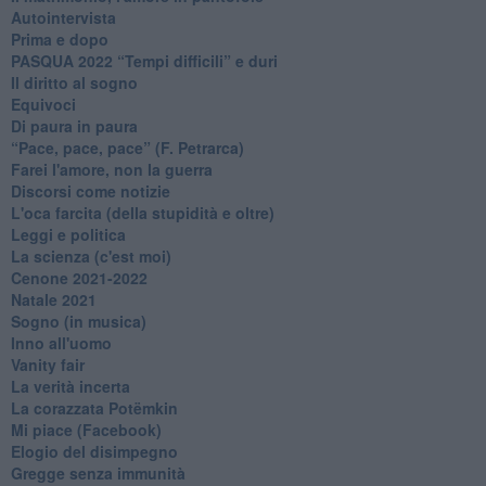
Autointervista
Prima e dopo
​PASQUA 2022 “Tempi difficili” e duri
Il diritto al sogno
Equivoci
Di paura in paura
​“Pace, pace, pace” (F. Petrarca)
Farei l'amore, non la guerra
Discorsi come notizie
L'oca farcita (della stupidità e oltre)
Leggi e politica
La scienza (c'est moi)
Cenone 2021-2022
Natale 2021
Sogno (in musica)
Inno all'uomo
Vanity fair
La verità incerta
La corazzata Potëmkin
Mi piace (Facebook)
Elogio del disimpegno
Gregge senza immunità