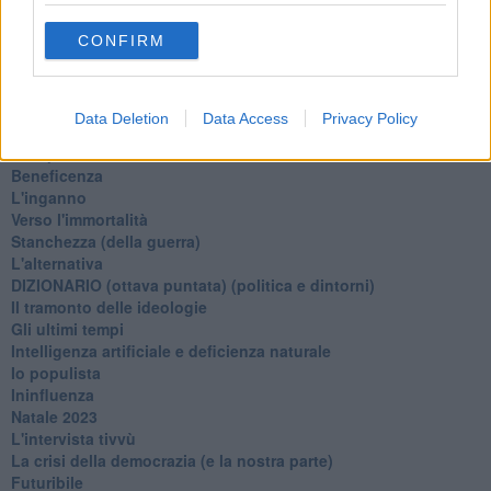
Leggendo l'Eneide
CONFIRM
​(In)sicurezza stradale
Il decalogo del politico
Un calcio alla finzione
Solitudine
Data Deletion
Data Access
Privacy Policy
Mercanti nel tempio
Il disprezzo del mondo
Beneficenza
L'inganno
Verso l'immortalità
Stanchezza (della guerra)
L'alternativa
​DIZIONARIO (ottava puntata) (politica e dintorni)
Il tramonto delle ideologie
Gli ultimi tempi
Intelligenza artificiale e deficienza naturale
Io populista
Ininfluenza
Natale 2023
L'intervista tivvù
La crisi della democrazia (e la nostra parte)
Futuribile