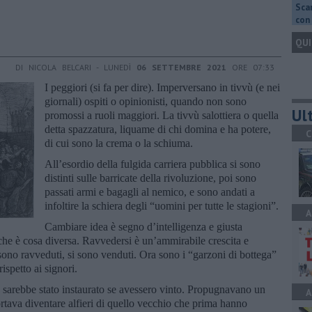
Scar
con 
QUI
DI NICOLA BELCARI - LUNEDÌ
06 SETTEMBRE 2021
ORE 07:33
I peggiori (si fa per dire). Imperversano in tivvù (e nei
giornali) ospiti o opinionisti, quando non sono
Ult
promossi a ruoli maggiori. La tivvù salottiera o quella
detta spazzatura, liquame di chi domina e ha potere,
C
di cui sono la crema o la schiuma.
All’esordio della fulgida carriera pubblica si sono
distinti sulle barricate della rivoluzione, poi sono
passati armi e bagagli al nemico, e sono andati a
infoltire la schiera degli “uomini per tutte le stagioni”.
A
Cambiare idea è segno d’intelligenza e giusta
che è cosa diversa. Ravvedersi è un’ammirabile crescita e
ono ravveduti, si sono venduti. Ora sono i “garzoni di bottega”
ispetto ai signori.
e sarebbe stato instaurato se avessero vinto. Propugnavano un
A
tava diventare alfieri di quello vecchio che prima hanno