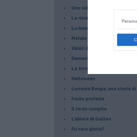
Uno solo al comando?
La ricreazione è finita
Persona
La buona notizia
Natale con l'elmetto
Valori dubbi miti fasulli
Demeritocrazia
La tivvù pallonara
Halloween
​Lucrezia Borgia, una storia d
Facile profezia
Il terzo compito
L'abiura di Galileo
Fu vera gloria?