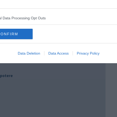
l Data Processing Opt Outs
CONFIRM
Data Deletion
Data Access
Privacy Policy
i potere