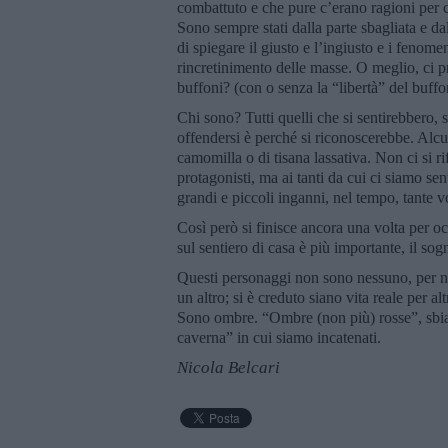
combattuto e che pure c’erano ragioni per c
Sono sempre stati dalla parte sbagliata e da
di spiegare il giusto e l’ingiusto e i fenom
rincretinimento delle masse. O meglio, ci pr
buffoni? (con o senza la “libertà” del buffo
Chi sono? Tutti quelli che si sentirebbero, 
offendersi è perché si riconoscerebbe. Alcun
camomilla o di tisana lassativa. Non ci si ri
protagonisti, ma ai tanti da cui ci siamo sen
grandi e piccoli inganni, nel tempo, tante v
Così però si finisce ancora una volta per occ
sul sentiero di casa è più importante, il so
Questi personaggi non sono nessuno, per noi
un altro; si è creduto siano vita reale per alt
Sono ombre. “Ombre (non più) rosse”, sbia
caverna” in cui siamo incatenati.
Nicola Belcari