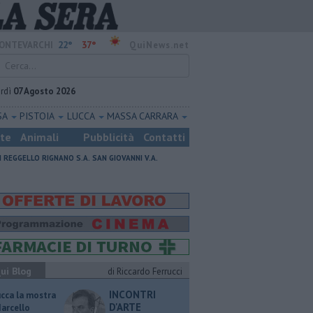
22°
37°
ONTEVARCHI
QuiNews.net
rdì
07 Agosto 2026
SA
PISTOIA
LUCCA
MASSA CARRARA
ste
Animali
Pubblicità
Contatti
I
REGGELLO
RIGNANO S.A.
SAN GIOVANNI V.A.
ui Blog
di Riccardo Ferrucci
INCONTRI
ucca la mostra
D'ARTE
Marcello