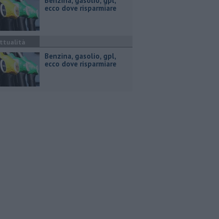
​Benzina, gasolio, gpl,
ecco dove risparmiare
ttualità
​Benzina, gasolio, gpl,
ecco dove risparmiare