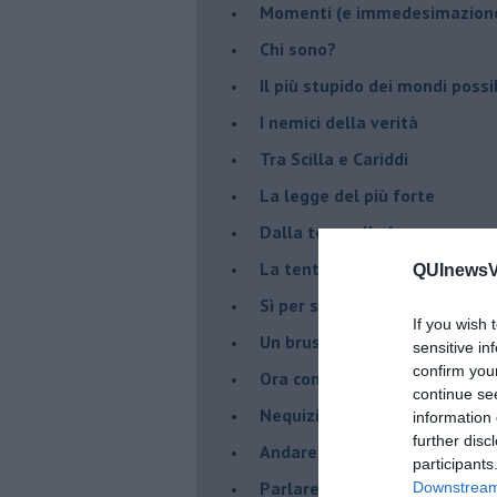
Momenti (e immedesimazion
Chi sono?
Il più stupido dei mondi possib
I nemici della verità
Tra Scilla e Cariddi
La legge del più forte
Dalla terra alla luna
La tentazione
QUInewsVa
​Sì per sempre? O no al mom
If you wish 
Un brusco risveglio
sensitive in
confirm you
Ora come allora
continue se
Nequizia
information 
further disc
Andare oltre lo specchio
participants
Parlare con la televisione
Downstream 