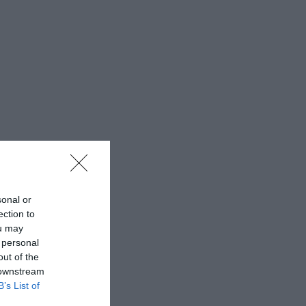
sonal or
ection to
ou may
 personal
out of the
 downstream
B’s List of