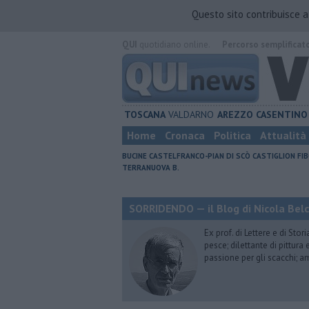
Questo sito contribuisce 
QUI
quotidiano online.
Percorso semplificat
TOSCANA
VALDARNO
AREZZO
CASENTINO
Home
Cronaca
Politica
Attualità
BUCINE
CASTELFRANCO-PIAN DI SCÒ
CASTIGLION FIB
TERRANUOVA B.
SORRIDENDO — il Blog di Nicola Belc
Ex prof. di Lettere e di Sto
pesce; dilettante di pittura
passione per gli scacchi; a