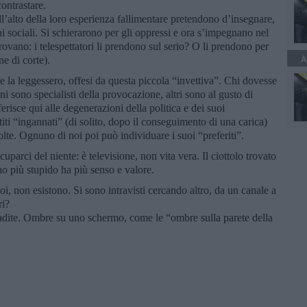
ontrastare.
ll’alto della loro esperienza fallimentare pretendono d’insegnare,
eni sociali. Si schierarono per gli oppressi e ora s’impegnano nel
ovano: i telespettatori li prendono sul serio? O li prendono per
A
ne di corte).
se la leggessero, offesi da questa piccola “invettiva”. Chi dovesse
i sono specialisti della provocazione, altri sono al gusto di
ferisce qui alle degenerazioni della politica e dei suoi
titi “ingannati” (di solito, dopo il conseguimento di una carica)
olte. Ognuno di noi poi può individuare i suoi “preferiti”.
uparci del niente: è televisione, non vita vera. Il ciottolo trovato
gno più stupido ha più senso e valore.
, non esistono. Si sono intravisti cercando altro, da un canale a
ri?
dite. Ombre su uno schermo, come le “ombre sulla parete della