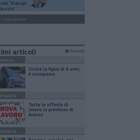
selli “Dialoghi
la città"
Condoglianze
imi articoli
Vedi tutti
ronaca
Uccise la figlia di 4 anni,
è scomparso
ttualità
​Tutte le offerte di
lavoro in provincia di
Arezzo
ttualità