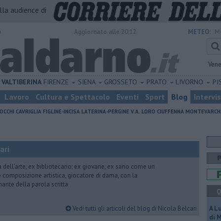
alla audience di
o
Aggiornato alle 20:12
METEO:
M
Vene
VALTIBERINA
FIRENZE
SIENA
GROSSETO
PRATO
LIVORNO
PI
Lavoro
Cultura e Spettacolo
Eventi
Sport
Blog
Intervi
OCCHI
CAVRIGLIA
FIGLINE-INCISA
LATERINA-PERGINE V.A.
LORO CIUFFENNA
MONTEVARCH
ari
ria dell’arte, ex bibliotecario; ex giovane, ex sano come un
 e composizione artistica, giocatore di dama, con la
mante della parola scritta
Q
Vedi tutti gli articoli del blog di Nicola Belcari
A L
di 