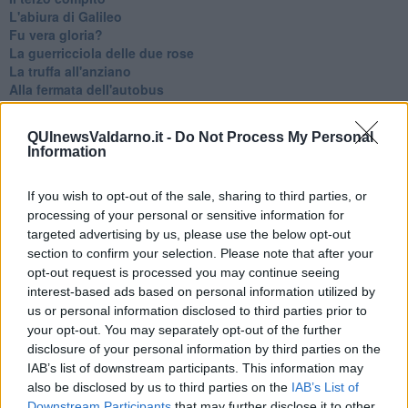
L'abiura di Galileo
Fu vera gloria?
La guerricciola delle due rose
La truffa all'anziano
Alla fermata dell'autobus
La repressione sessuale per sentito dire
Diseducazione televisiva e inerzia della politica
QUInewsValdarno.it -
Do Not Process My Personal
Foto storica
Information
Esequie solenni
Nostalgia del sangue blu
If you wish to opt-out of the sale, sharing to third parties, or
Teste calde
processing of your personal or sensitive information for
Non avere e non essere
Armiamoci e... avviatevi
targeted advertising by us, please use the below opt-out
Da Capodanno a Carnevale
section to confirm your selection. Please note that after your
Schizzi di fango
opt-out request is processed you may continue seeing
Sor-riso amaro
interest-based ads based on personal information utilized by
Fine anno al ristorante
us or personal information disclosed to third parties prior to
La festa di Capodanno
your opt-out. You may separately opt-out of the further
Natale 2024
disclosure of your personal information by third parties on the
Re e regnanti
IAB’s list of downstream participants. This information may
A noi interessa il dito non la luna
also be disclosed by us to third parties on the
IAB’s List of
Come rubare allo stato e vivere felici
Downstream Participants
that may further disclose it to other