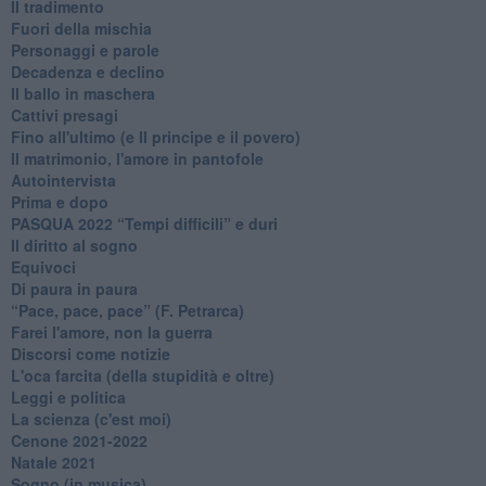
Il tradimento
Fuori della mischia
Personaggi e parole
Decadenza e declino
Il ballo in maschera
Cattivi presagi
Fino all'ultimo (e Il principe e il povero)
Il matrimonio, l'amore in pantofole
Autointervista
Prima e dopo
​PASQUA 2022 “Tempi difficili” e duri
Il diritto al sogno
Equivoci
Di paura in paura
​“Pace, pace, pace” (F. Petrarca)
Farei l'amore, non la guerra
Discorsi come notizie
L'oca farcita (della stupidità e oltre)
Leggi e politica
La scienza (c'est moi)
Cenone 2021-2022
Natale 2021
Sogno (in musica)