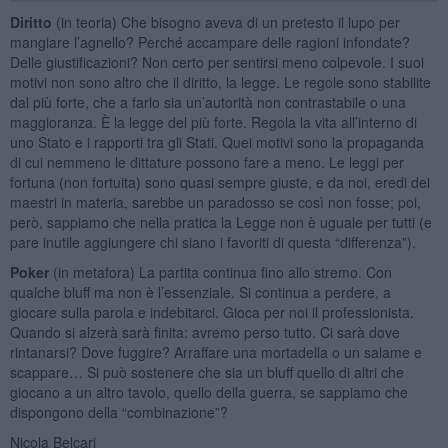
Diritto
(in teoria) Che bisogno aveva di un pretesto il lupo per
mangiare l’agnello? Perché accampare delle ragioni infondate?
Delle giustificazioni? Non certo per sentirsi meno colpevole. I suoi
motivi non sono altro che il diritto, la legge. Le regole sono stabilite
dal più forte, che a farlo sia un’autorità non contrastabile o una
maggioranza. È la legge del più forte. Regola la vita all’interno di
uno Stato e i rapporti tra gli Stati. Quei motivi sono la propaganda
di cui nemmeno le dittature possono fare a meno. Le leggi per
fortuna (non fortuita) sono quasi sempre giuste, e da noi, eredi dei
maestri in materia, sarebbe un paradosso se così non fosse; poi,
però, sappiamo che nella pratica la Legge non è uguale per tutti (e
pare inutile aggiungere chi siano i favoriti di questa “differenza”).
Poker
(in metafora) La partita continua fino allo stremo. Con
qualche bluff ma non è l’essenziale. Si continua a perdere, a
giocare sulla parola e indebitarci. Gioca per noi il professionista.
Quando si alzerà sarà finita: avremo perso tutto. Ci sarà dove
rintanarsi? Dove fuggire? Arraffare una mortadella o un salame e
scappare… Si può sostenere che sia un bluff quello di altri che
giocano a un altro tavolo, quello della guerra, se sappiamo che
dispongono della “combinazione”?
Nicola Belcari