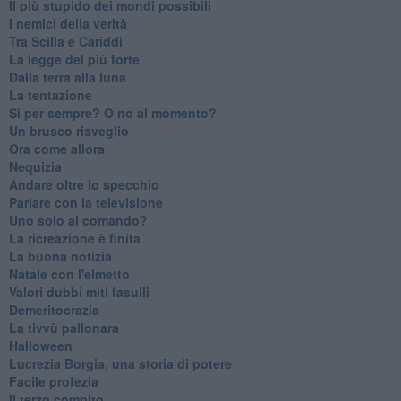
Il più stupido dei mondi possibili
I nemici della verità
Tra Scilla e Cariddi
La legge del più forte
Dalla terra alla luna
La tentazione
​Sì per sempre? O no al momento?
Un brusco risveglio
Ora come allora
Nequizia
Andare oltre lo specchio
Parlare con la televisione
Uno solo al comando?
La ricreazione è finita
La buona notizia
Natale con l'elmetto
Valori dubbi miti fasulli
Demeritocrazia
La tivvù pallonara
Halloween
​Lucrezia Borgia, una storia di potere
Facile profezia
Il terzo compito