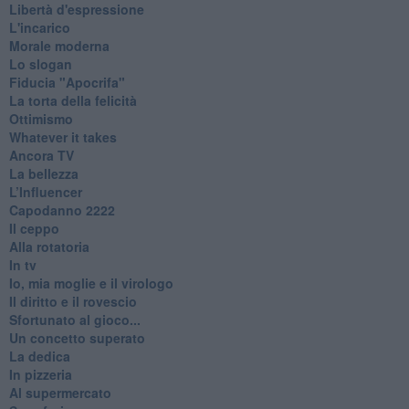
Libertà d'espressione
L'incarico
Morale moderna
Lo slogan
Fiducia "Apocrifa"
La torta della felicità
Ottimismo
Whatever it takes
Ancora TV
La bellezza
L’Influencer
​Capodanno 2222
Il ceppo
Alla rotatoria
In tv
Io, mia moglie e il virologo
Il diritto e il rovescio
Sfortunato al gioco...
Un concetto superato
La dedica
In pizzeria
Al supermercato