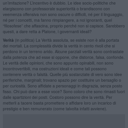
un’imitazione? L’incentivo è dubbio. Le idee socio-politiche che
elargiscono con professorale superiorità o brandiscono con
veemenza offensiva non sono oscure o difficili, né per il linguaggio,
né per i concetti, ma fanno rimpiangere, a noi ignoranti, quel
“filosofese” che affascina, proprio perché non si capisce. Sarebbero
questi, a dare retta a Platone, i governanti ideali?
Verità
(in politica) La Verità assoluta, se esiste non è alla portata
dei mortali. La complessità divide la verità in cento rivoli che si
perdono in un terreno arido. Alcune parziali verità sono contrastate
dalla potenza che ad esse si oppone, che distorce, falsa, confonde.
Le verità delle opinioni, che sono appunto opinabili, non sono
incontrovertibili, ma costruzioni ideali e come tali possono
contenere verità o falsità. Quelle più sostanziate di vero sono idee
periferiche, marginali; trovano spazio per costituire un bersaglio o
per curiosità. Sono affidate a personaggi in disgrazia, senza posto
fisso. Chi può dare a esse voce? Sono coloro che sono rimasti fuori
dalle spartizioni dei posti. Costoro possono dire la verità. Per
metterli a tacere basta promettere o affidare loro un incarico di
prestigio e ben remunerato (come talvolta infatti avviene).