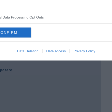
l Data Processing Opt Outs
CONFIRM
Data Deletion
Data Access
Privacy Policy
i potere