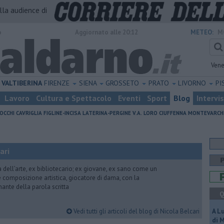
alla audience di
o
Aggiornato alle 20:12
METEO:
M
Vene
VALTIBERINA
FIRENZE
SIENA
GROSSETO
PRATO
LIVORNO
PI
Lavoro
Cultura e Spettacolo
Eventi
Sport
Blog
Intervi
OCCHI
CAVRIGLIA
FIGLINE-INCISA
LATERINA-PERGINE V.A.
LORO CIUFFENNA
MONTEVARCH
ari
ria dell’arte, ex bibliotecario; ex giovane, ex sano come un
 e composizione artistica, giocatore di dama, con la
mante della parola scritta
Q
Vedi tutti gli articoli del blog di Nicola Belcari
A L
di 