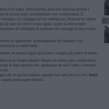
rittura al di sopra, della mischia, però non funziona perché è
nere di uscirne puri, incontaminati, non compromessi. È
 un letamaio. La vergogna lavora sottotraccia. Neanche le vittime
A
iù che mai noi con le nostre agiate, anche se non sempre
scampare all’ambiguità di usufruire dei vantaggi di una società
 diretto di oppressore, di protagonista del degrado e del
trasforma in anime belle.
sciremo da questo bagno di lacrime e sangue più cattivi di prima.
ottesca di un tempo infame? Quanto ne siamo stati corrotti senza
rvare la lotta sapendo che, qualunque ne sarà l’esito, i vincitori
e noi.
no che un giorno lontano, quando non sarò più tra i vivi,
fuori
il mondo potrà essere diverso.