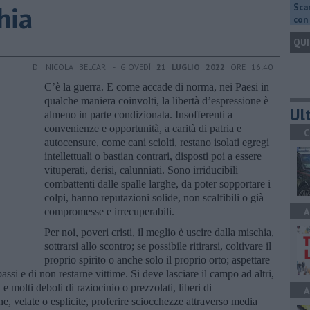
hia
Scar
con 
QUI
DI NICOLA BELCARI - GIOVEDÌ
21 LUGLIO 2022
ORE 16:40
C’è la guerra. E come accade di norma, nei Paesi in
qualche maniera coinvolti, la libertà d’espressione è
Ult
almeno in parte condizionata. Insofferenti a
convenienze e opportunità, a carità di patria e
C
autocensure, come cani sciolti, restano isolati egregi
intellettuali o bastian contrari, disposti poi a essere
vituperati, derisi, calunniati. Sono irriducibili
combattenti dalle spalle larghe, da poter sopportare i
colpi, hanno reputazioni solide, non scalfibili o già
compromesse e irrecuperabili.
A
Per noi, poveri cristi, il meglio è uscire dalla mischia,
sottrarsi allo scontro; se possibile ritirarsi, coltivare il
proprio spirito o anche solo il proprio orto; aspettare
ssi e di non restarne vittime. Si deve lasciare il campo ad altri,
, e molti deboli di raziocinio o prezzolati, liberi di
A
, velate o esplicite, proferire sciocchezze attraverso media