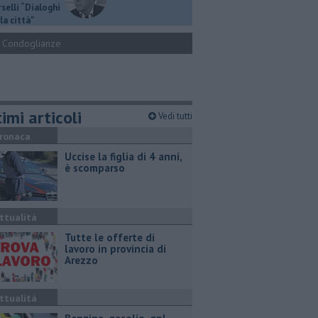
selli “Dialoghi
la città"
Condoglianze
imi articoli
Vedi tutti
ronaca
Uccise la figlia di 4 anni,
è scomparso
ttualità
​Tutte le offerte di
lavoro in provincia di
Arezzo
ttualità