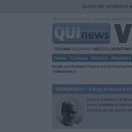
Questo sito contribuisce 
QUI
quotidiano online.
Percorso semplificat
TOSCANA
VALDARNO
AREZZO
CASENTINO
Home
Cronaca
Politica
Attualità
BUCINE
CASTELFRANCO-PIAN DI SCÒ
CASTIGLION FIB
TERRANUOVA B.
SORRIDENDO — il Blog di Nicola Belc
Ex prof. di Lettere e di Sto
pesce; dilettante di pittura
passione per gli scacchi; a