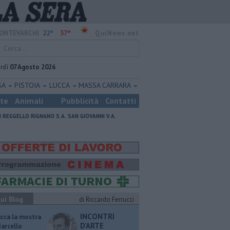
22°
37°
ONTEVARCHI
QuiNews.net
rdì
07 Agosto 2026
SA
PISTOIA
LUCCA
MASSA CARRARA
ste
Animali
Pubblicità
Contatti
I
REGGELLO
RIGNANO S.A.
SAN GIOVANNI V.A.
ui Blog
di Riccardo Ferrucci
INCONTRI
ucca la mostra
D'ARTE
Marcello