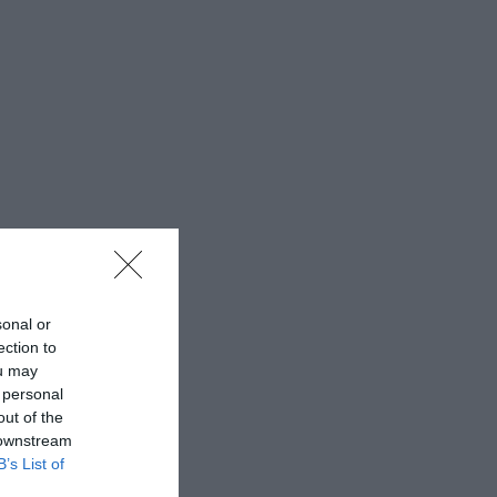
sonal or
ection to
ou may
 personal
out of the
 downstream
B’s List of