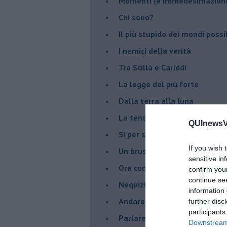
Momenti (e immedesimazion
Chi sono?
Il più stupido dei mondi possib
I nemici della verità
Tra Scilla e Cariddi
La legge del più forte
Dalla terra alla luna
La tentazione
QUInewsVa
​Sì per sempre? O no al mom
If you wish 
Un brusco risveglio
sensitive in
Ora come allora
confirm you
continue se
Nequizia
information 
Andare oltre lo specchio
further disc
participants
Parlare con la televisione
Downstream 