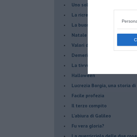
Uno solo al comando?
La ricreazione è finita
Persona
La buona notizia
Natale con l'elmetto
Valori dubbi miti fasulli
Demeritocrazia
La tivvù pallonara
Halloween
​Lucrezia Borgia, una storia d
Facile profezia
Il terzo compito
L'abiura di Galileo
Fu vera gloria?
La guerricciola delle due rose