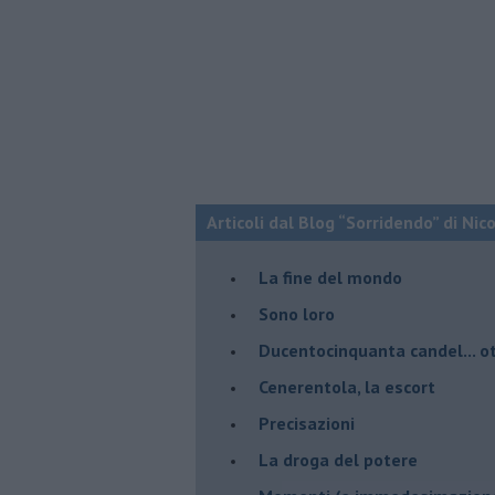
Articoli dal Blog “Sorridendo” di Nic
La fine del mondo
Sono loro
Ducentocinquanta candel... ot
Cenerentola, la escort
Precisazioni
La droga del potere