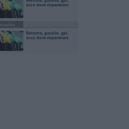
​Benzina, gasolio, gpl,
ecco dove risparmiare
ttualità
​Benzina, gasolio, gpl,
ecco dove risparmiare