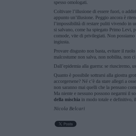
spesso omologati.
Coltivare l’illusione di essere fuori, o addi
appunto un’illusione. Peggio ancora è rite
l’impossibilità di restare puliti vivendo in
si salvano, come ha spiegato Primo Levi, p
comode, vite di privilegiati. Non possiamo 
ingiusta.
Provare disgusto non basta, evitare il ruolo
malcostume non salva, non nobilita, non ci 
Dall’epidemia alla guerra: se riusciremo, u
Quanto è possibile sottrarsi alla giostra gr
accorgersene? Né c’è da stare allegri a osse
non saranno mai quelli che la pensano com
Ma niente e nessuno possono negarmi il sog
della mischia
in modo totale e definitivo, 
Nicola Belcari