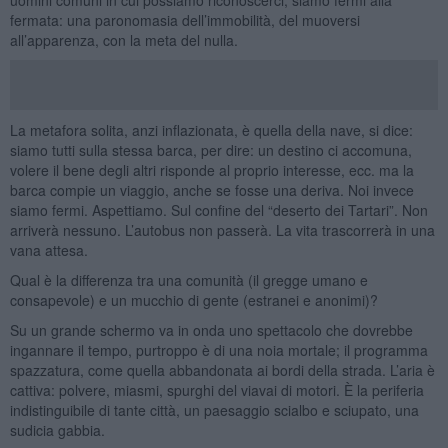
fermata: una paronomasia dell’immobilità, del muoversi
all’apparenza, con la meta del nulla.
La metafora solita, anzi inflazionata, è quella della nave, si dice:
siamo tutti sulla stessa barca, per dire: un destino ci accomuna,
volere il bene degli altri risponde al proprio interesse, ecc. ma la
barca compie un viaggio, anche se fosse una deriva. Noi invece
siamo fermi. Aspettiamo. Sul confine del “deserto dei Tartari”. Non
arriverà nessuno. L’autobus non passerà. La vita trascorrerà in una
vana attesa.
Qual è la differenza tra una comunità (il gregge umano e
consapevole) e un mucchio di gente (estranei e anonimi)?
Su un grande schermo va in onda uno spettacolo che dovrebbe
ingannare il tempo, purtroppo è di una noia mortale; il programma
spazzatura, come quella abbandonata ai bordi della strada. L’aria è
cattiva: polvere, miasmi, spurghi del viavai di motori. È la periferia
indistinguibile di tante città, un paesaggio scialbo e sciupato, una
sudicia gabbia.