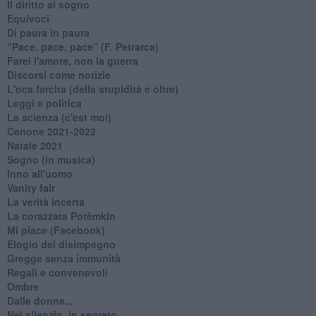
Il diritto al sogno
Equivoci
Di paura in paura
​“Pace, pace, pace” (F. Petrarca)
Farei l'amore, non la guerra
Discorsi come notizie
L'oca farcita (della stupidità e oltre)
Leggi e politica
La scienza (c'est moi)
Cenone 2021-2022
Natale 2021
Sogno (in musica)
Inno all'uomo
Vanity fair
La verità incerta
La corazzata Potëmkin
Mi piace (Facebook)
Elogio del disimpegno
Gregge senza immunità
Regali e convenevoli
Ombre
Dalle donne...
Nel silenzio, in segreto