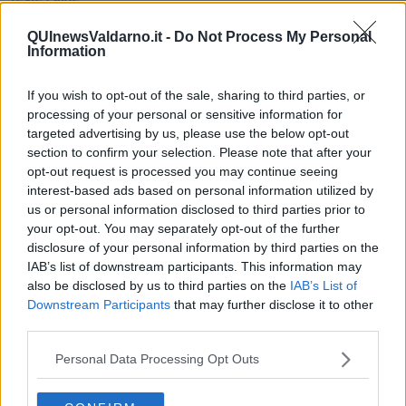
Non avere e non essere
Armiamoci e... avviatevi
QUInewsValdarno.it -
Do Not Process My Personal
Information
Da Capodanno a Carnevale
Schizzi di fango
Sor-riso amaro
If you wish to opt-out of the sale, sharing to third parties, or
Fine anno al ristorante
processing of your personal or sensitive information for
La festa di Capodanno
targeted advertising by us, please use the below opt-out
Natale 2024
section to confirm your selection. Please note that after your
Re e regnanti
opt-out request is processed you may continue seeing
A noi interessa il dito non la luna
interest-based ads based on personal information utilized by
Come rubare allo stato e vivere felici
us or personal information disclosed to third parties prior to
Una performance
your opt-out. You may separately opt-out of the further
Il compagno
disclosure of your personal information by third parties on the
​Io (allo specchio)
IAB’s list of downstream participants. This information may
Tramonto
also be disclosed by us to third parties on the
IAB’s List of
Passato, presente, futuro
Downstream Participants
that may further disclose it to other
La virtù del non fare
Il giorno dei saldi
third parties.
L'ultimo post
Leggendo l'Eneide
Personal Data Processing Opt Outs
​(In)sicurezza stradale
Il decalogo del politico