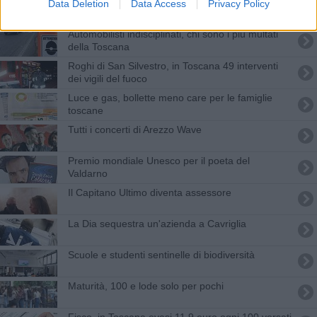
Società della salute, Naldoni è il nuovo direttore
Data Deletion
Data Access
Privacy Policy
Automobilisti indisciplinati, chi sono i più multati
della Toscana
Roghi di San Silvestro, in Toscana 49 interventi
dei vigili del fuoco
Luce e gas, bollette meno care per le famiglie
toscane
Tutti i concerti di Arezzo Wave
Premio mondiale Unesco per il poeta del
Valdarno
Il Capitano Ultimo diventa assessore
La Dia sequestra un'azienda a Cavriglia
Scuole e studenti sentinelle di biodiversità
Maturità, 100 e lode solo per pochi
Fisco, in Toscana evasi 11,9 euro ogni 100 versati