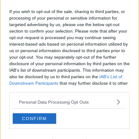
Cemento, rifiuti e animali nella morsa delle
ecomafie
If you wish to opt-out of the sale, sharing to third parties, or
Costo della vita, Toscana tra le regioni più care
processing of your personal or sensitive information for
targeted advertising by us, please use the below opt-out
Carabinieri, parte Barbieri arriva Millul
section to confirm your selection. Please note that after your
opt-out request is processed you may continue seeing
interest-based ads based on personal information utilized by
‘Ndrangheta: arrestata famiglia valdarnese
us or personal information disclosed to third parties prior to
your opt-out. You may separately opt-out of the further
Carabinieri: assegnati 25 militari alla Provincia
disclosure of your personal information by third parties on the
IAB’s list of downstream participants. This information may
Oltre 300 nuovi carabinieri per la Toscana
also be disclosed by us to third parties on the
IAB’s List of
Downstream Participants
that may further disclose it to other
Addio a Maurizio D'Ettore, garante dei detenuti
third parties.
La città piange il dottor Notaro
Personal Data Processing Opt Outs
Addio a Bartolozzi, da Mercatale fino a Moser
CONFIRM
Valdano Cinema, alla guida torna Minuto