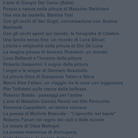
​L’arte di Giorgio Dal Canto (Babb)
Poesia e natura nella pittura di Massimo Barlettani
Una vita da modella, Martina Tosi
​Con gli occhi di Van Gogh: conversazione con Andrea
Martinelli
​Con gli occhi aperti sul mondo: la fotografia di Calabrò
Una favola senza fine: un ricordo di Luca Alinari
Liricità e religiosità nella pittura di Elio De Luca
La magica pittura di Antonio Possenti: un ricordo
Luca Bellandi e l’incanto della pittura
​Roberto Gasperini: il sogno della pittura
I sogni e le utopie di Gennaro Strazzullo
La pittura lirica di Giampaolo Talani a Siena
​Marco Klee Fallani, un viaggio tra le cose con leggerezza
​Pier Toffoletti sulle tracce della bellezza
​Roberto Braida : passaggi per l’anima
​L’arte di Massimo Cantini Parrini nel film Pinocchio
Eleonora Cappelletti, un’attrice toscana
​La poesia di Michele Brancale : “L’apocrifo nel baule"
Roberto Fanari nel regno dei cieli e delle nuvole
Le utopie di Clara Mallegni
​La poesia misteriosa di Atchugarry
Carla Tolomeo, la poesia dell’arte