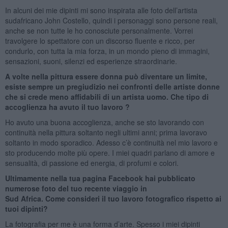
In alcuni dei mie dipinti mi sono inspirata alle foto dell’artista
sudafricano John Costello, quindi i personaggi sono persone reali,
anche se non tutte le ho conosciute personalmente. Vorrei
travolgere lo spettatore con un discorso fluente e ricco, per
condurlo, con tutta la mia forza, in un mondo pieno di immagini,
sensazioni, suoni, silenzi ed esperienze straordinarie.
A volte nella pittura essere donna può diventare un limite,
esiste sempre un pregiudizio nei confronti delle artiste donne
che si crede meno affidabili di un artista uomo. Che tipo di
accoglienza ha avuto il tuo lavoro ?
Ho avuto una buona accoglienza, anche se sto lavorando con
continuità nella pittura soltanto negli ultimi anni; prima lavoravo
soltanto in modo sporadico. Adesso c’è continuità nel mio lavoro e
sto producendo molte più opere. I miei quadri parlano di amore e
sensualità, di passione ed energia, di profumi e colori.
Ultimamente nella tua pagina Facebook hai pubblicato
numerose foto del tuo recente viaggio in
Sud Africa. Come consideri il tuo lavoro fotografico rispetto ai
tuoi dipinti?
La fotografia per me è una forma d’arte. Spesso i miei dipinti