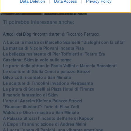
Data Deletion
Data Access
Privacy Policy
Ti potrebbe interessare anche:
Articoli dal Blog “Incontri d'arte” di Riccardo Ferrucci
A Lucca la mostra di Marcello Scarselli “Dialoghi con la città"
​La musica di Nicola Piovani incanta Pisa
​La bellezza resistente di Pier Toffoletti al Teatro Era
​Casciana: Skim in volo sulle terme
​Le porte della pittura in Paola Vallini e Marcela Bracalenti
​Le sculture di Giulia Cenci a palazzo Strozzi
​Dilvo Lotti ricordato a San Miniato
​Le sculture di Tincolini invadono Pietrasanta
La pittura di Scarselli al Plaza Hotel di Firenze
​Il mondo fantastico di Skim
​L’arte di Anselm Kiefer a Palazzo Strozzi
​“Bruciare illusioni”: l’arte di Elisa Zadi
​Waldon e Olio in mostra a San Miniato
​A Palazzo Strozzi l’incanto dell’arte di Kapoor
​A Empoli l’annunciazione di Andrea Meini
A Lucca l’opera di Panichi, una vibrante emozione