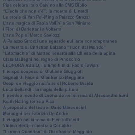
Pisa celebra Italo Calvino alla SMS Biblio
“L’isola che non c’è”: la mostra di Linardi
​Le storie di Yan Pei-Ming a Palazzo Strozzi
​L’arte magica di Paola Vallini a San Miniato
​I Fiori di Barlettani a Volterra
​L’arte Pop di Marco Saviozzi
​A Palazzo Strozzi uno sguardo sull’arte contemporanea
La mostra di Christian Balzano “Fuori dal Mondo”
​“Litomachie” di Matteo Tenardi alla Chiesa della Spina
​Clara Mallegni nel regno di Pinocchio
​LEONORA ADDIO, l’ultimo film di Paolo Taviani
Il tempo sospeso di Giuliano Giuggioli
Segnali di Pace di Gianfranco Meggiato
​Deep, un viaggio nell’arte di Roberto Braida
​Luca Bellandi : la magia della pittura
​Il poetico mondo di Leonardo nel cinema di Alessandro Sarti
​Keith Haring torna a Pisa
​A proposito del teatro: Dario Marconcini
Maranghi per Fabrizio De Andrè
​Il viaggio nel cinema di Pier Toffoletti
Vinicio Berti in mostra a Certaldo
“L’uomo Quantico” di Gianfranco Meggiato