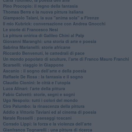
Pino Procopio: il regno della fantasia
Thomas Berra e la nuova pittura italiana
Giampaolo Talani, la sua "anima sola" a Firenze
Il mio Kubrick: conversazione con Andrea Gnocchi
Le storie di Francesco Nesi
​La pittura onirica di Galileo Chini al Palp
​Giovanni Maranghi: una storia di arte e poesia
Sabrina Marianelli: storie africane
​Riccardo Benvenuti, le cattedrali di pace
​Un mondo popolato di sculture, l’arte di Franco Mauro Franchi
​Scarselli: viaggio in Giappone
​Ascanio : il sogno dell’arte e della poesia
Raffaele De Rosa : la fantasia e il sogno
​Claudio Cionini: le città e l’utopia
Luca Alinari: l’arte della pittura
​Fabio Calvetti: storie, segni e sogni
Ugo Nespolo: tutti i colori del mondo
​Ciro Palumbo: la rinascenza della pittura
​Addio a Vittorio Taviani ed al cinema di poesia
​Natale Rosselli : paesaggi toscani
​Corrado Lippi: la forza e la violenza dell’arte
Gianfranco Tognarelli : una pittura di ricerca