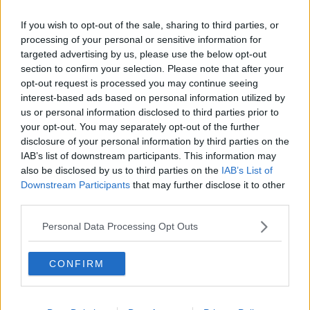
Riccardo Ferrucci
If you wish to opt-out of the sale, sharing to third parties, or
processing of your personal or sensitive information for
targeted advertising by us, please use the below opt-out
section to confirm your selection. Please note that after your
opt-out request is processed you may continue seeing
interest-based ads based on personal information utilized by
Se vuoi leggere le notizie principali della Toscana iscriviti alla
us or personal information disclosed to third parties prior to
Newsletter QUInews - ToscanaMedia.
Arriva gratis tutti i giorni
your opt-out. You may separately opt-out of the further
alle 20:00 direttamente nella tua casella di posta.
disclosure of your personal information by third parties on the
Basta cliccare
QUI
IAB’s list of downstream participants. This information may
also be disclosed by us to third parties on the
IAB’s List of
Fotogallery
Downstream Participants
that may further disclose it to other
third parties.
Personal Data Processing Opt Outs
CONFIRM