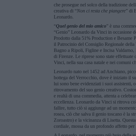
che prosegue nel solco della tradizione del
creativa di “
Non ci resta che piangere
” di 
Leonardo.
“
Quel genio del mio amico
” è una commedi
“Genio” Leonardo da Vinci in occasione dei
Prodotto dalla 51% Production e Besame P
il Patrocinio del Consiglio Regionale dell
Bagno a Ripoli, Figline e Incisa Valdarno,
di Firenze. Le riprese sono state effettuate
Vinci, nella sua casa natale e nei comuni ch
Leonardo nato nel 1452 ad Anchiano, piccol
bottega del Verrocchio, dove è iniziato il su
lui sono bene evidenziati i suoi assistenti, 
ritrovamento del suo genio creativo. Costoro
e realtà di una commedia, attenta a celebrar
eccellenza. Leonardo da Vinci si ritrova co
fallire, tutto ciò si aggiunge ad un momento
rosea, ciò che salva il genio toscano è la s
Zoroastro) e la vicinanza di Lisetta. Questa
cordiale, mossa da un profondo affetto per
A Leonardo, nel momento più buio della sua 