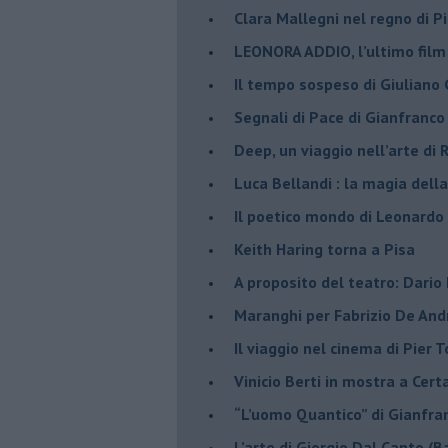
​Clara Mallegni nel regno di P
​LEONORA ADDIO, l’ultimo film
Il tempo sospeso di Giuliano 
Segnali di Pace di Gianfranc
​Deep, un viaggio nell’arte di
​Luca Bellandi : la magia della
​Il poetico mondo di Leonardo
​Keith Haring torna a Pisa
​A proposito del teatro: Dario
Maranghi per Fabrizio De And
​Il viaggio nel cinema di Pier T
Vinicio Berti in mostra a Cert
“L’uomo Quantico” di Gianfr
​L’arte di Giorgio Dal Canto (B