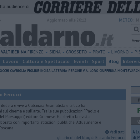
alla audience di
o
Aggiornato alle 20:12
METEO:
M
Vene
VALTIBERINA
FIRENZE
SIENA
GROSSETO
PRATO
LIVORNO
PI
Lavoro
Cultura e Spettacolo
Eventi
Sport
Blog
Intervi
OCCHI
CAVRIGLIA
FIGLINE-INCISA
LATERINA-PERGINE V.A.
LORO CIUFFENNA
MONTEVARCH
o Ferrucci
tedera e vive a Calcinaia. Giornalista e critico ha
sul cinema e sull’arte. Tra le sue pubblicazioni “Paolo e
 del Paesaggio”, editore Gremese. Ha diretto la rivista
Q
laborato con importanti istituzioni pubbliche. Attualmente è
Toscana.
Vedi tutti
A L
gli articoli del blog di Riccardo Ferrucci
di 