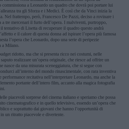
o commissiona a Leonardo un quadro che dovrà poi portare lui
lleanza tra gli Sforza e i Medici. È così che da Vinci inizia la
na. Nel frattempo, però, Francesco De Pazzi, deciso a rovinare i
a tre mercenari il furto dell’opera. I malviventi, purtroppo,
il tentativo di Lisetta di recuperare il quadro questo andrà
’affetto e il calore di questa donna ad ispirare l’opera più famosa
uesta l’opera che Leonardo, dopo una serie di peripezie
a a Milano.
udget ridotto, ma che si presenta ricco nei costumi, nelle
 saputo realizzare un’opera originale, che riesce ad offrire un
 che nasce da una misurata sceneggiatura, che si segue con
condurci all’interno del mondo rinascimentale, con rara inventiva
e performance recitativa nell’interpretare Leonardo, ma anche la
 elemento portante dell’intero film, accanto alla magica fotografia
ni.
delle piacevoli sorprese del cinema italiano e speriamo che possa
uito cinematografico e in quello televisivo, essendo un’opera che
bblico e soprattutto dai giovani che hanno l’opportunità di
 in un ritratto piacevole e divertente.