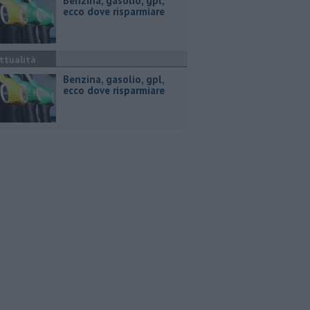
​Benzina, gasolio, gpl,
ecco dove risparmiare
ttualità
​Benzina, gasolio, gpl,
ecco dove risparmiare