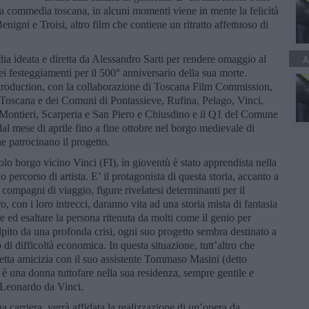
la commedia toscana, in alcuni momenti viene in mente la felicità
Benigni e Troisi, altro film che contiene un ritratto affettuoso di
a ideata e diretta da Alessandro Sarti per rendere omaggio al
A
 festeggiamenti per il 500° anniversario della sua morte.
roduction, con la collaborazione di Toscana Film Commission,
a Toscana e dei Comuni di Pontassieve, Rufina, Pelago, Vinci,
 Montieri, Scarperia e San Piero e Chiusdino e il Q1 del Comune
 dal mese di aprile fino a fine ottobre nel borgo medievale di
e patrocinano il progetto.
o borgo vicino Vinci (FI), in gioventù è stato apprendista nella
o percorso di artista. E’ il protagonista di questa storia, accanto a
o compagni di viaggio, figure rivelatesi determinanti per il
, con i loro intrecci, daranno vita ad una storia mista di fantasia
e ed esaltare la persona ritenuta da molti come il genio per
lpito da una profonda crisi, ogni suo progetto sembra destinato a
 di difficoltà economica. In questa situazione, tutt’altro che
tretta amicizia con il suo assistente Tommaso Masini (detto
 è una donna tuttofare nella sua residenza, sempre gentile e
 Leonardo da Vinci.
carriera, verrà affidata la realizzazione di un’opera da