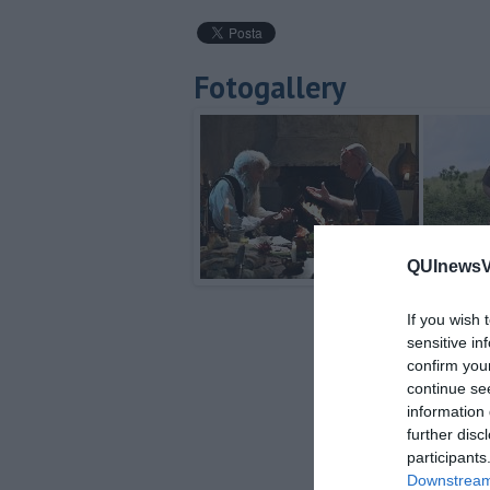
Fotogallery
QUInewsVa
If you wish 
sensitive in
confirm you
continue se
information 
further disc
participants
Downstream 