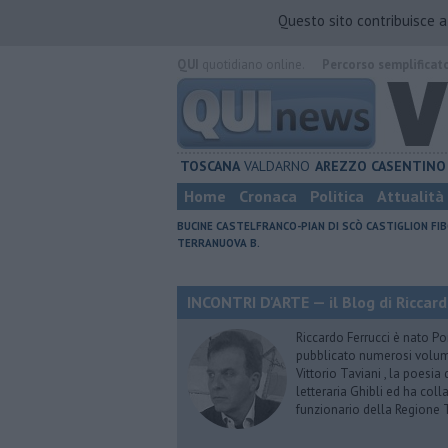
Questo sito contribuisce 
QUI
quotidiano online.
Percorso semplificat
TOSCANA
VALDARNO
AREZZO
CASENTINO
Home
Cronaca
Politica
Attualità
BUCINE
CASTELFRANCO-PIAN DI SCÒ
CASTIGLION FIB
TERRANUOVA B.
INCONTRI D'ARTE — il Blog di Riccard
Riccardo Ferrucci è nato Pon
pubblicato numerosi volumi 
Vittorio Taviani , la poesia
letteraria Ghibli ed ha col
funzionario della Regione 