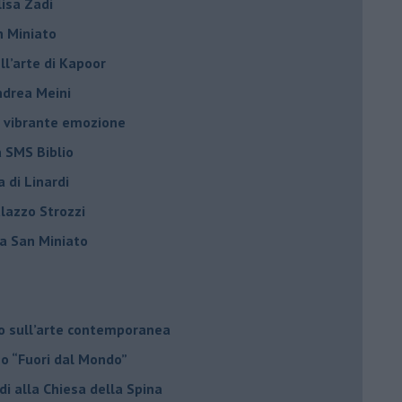
Elisa Zadi
n Miniato
ell’arte di Kapoor
Andrea Meini
na vibrante emozione
a SMS Biblio
a di Linardi
alazzo Strozzi
i a San Miniato
do sull’arte contemporanea
no “Fuori dal Mondo”
di alla Chiesa della Spina