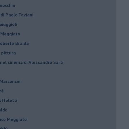
inocchio
 di Paolo Taviani
Giuggioli
o Meggiato
 Roberto Braida
 pittura
 nel cinema di Alessandro Sarti
 Marconcini
rè
offoletti
aldo
anco Meggiato
abb)