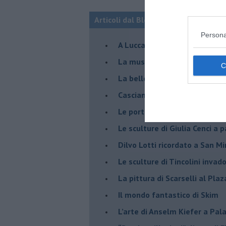
Articoli dal Blog “Incontri d'arte” di 
Persona
A Lucca la mostra di Marcello 
​La musica di Nicola Piovani i
​La bellezza resistente di Pie
​Casciana: Skim in volo sulle 
​Le porte della pittura in Pao
​Le sculture di Giulia Cenci a 
​Dilvo Lotti ricordato a San M
​Le sculture di Tincolini inva
La pittura di Scarselli al Plaz
​Il mondo fantastico di Skim
​L’arte di Anselm Kiefer a Pal