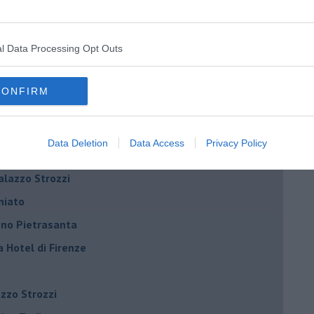
Riccardo Ferrucci
l Data Processing Opt Outs
Scarselli “Dialoghi con la città"
ncanta Pisa
CONFIRM
r Toffoletti al Teatro Era
terme
Data Deletion
Data Access
Privacy Policy
la Vallini e Marcela Bracalenti
palazzo Strozzi
iniato
dono Pietrasanta
a Hotel di Firenze
azzo Strozzi