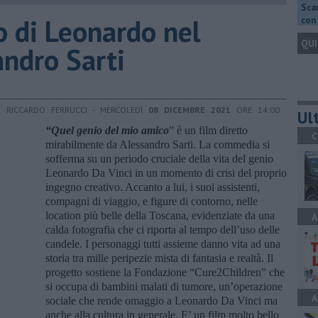
Scar
o di Leonardo nel
con 
QUI
andro Sarti
I RICCARDO FERRUCCI - MERCOLEDÌ
08 DICEMBRE 2021
ORE 14:00
Ult
“Quel genio del mio amico
” è un film diretto
C
mirabilmente da Alessandro Sarti. La commedia si
sofferma su un periodo cruciale della vita del genio
Leonardo Da Vinci in un momento di crisi del proprio
ingegno creativo. Accanto a lui, i suoi assistenti,
compagni di viaggio, e figure di contorno, nelle
location più belle della Toscana, evidenziate da una
A
calda fotografia che ci riporta al tempo dell’uso delle
candele. I personaggi tutti assieme danno vita ad una
storia tra mille peripezie mista di fantasia e realtà. Il
progetto sostiene la Fondazione “Cure2Children” che
si occupa di bambini malati di tumore, un’operazione
A
sociale che rende omaggio a Leonardo Da Vinci ma
anche alla cultura in generale. E’ un film molto bello