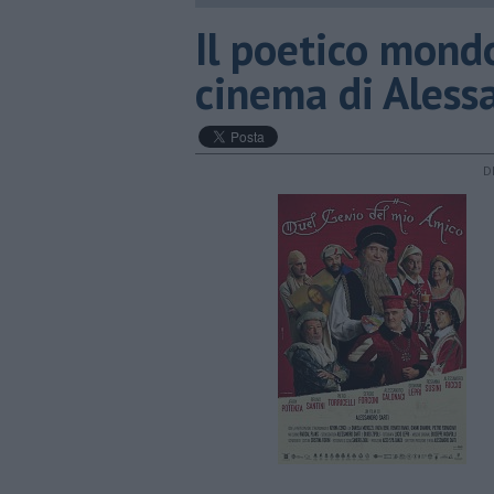
​Il poetico mond
cinema di Aless
D