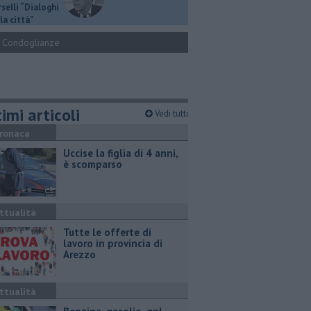
selli “Dialoghi
la città"
Condoglianze
imi articoli
Vedi tutti
ronaca
Uccise la figlia di 4 anni,
è scomparso
ttualità
​Tutte le offerte di
lavoro in provincia di
Arezzo
ttualità