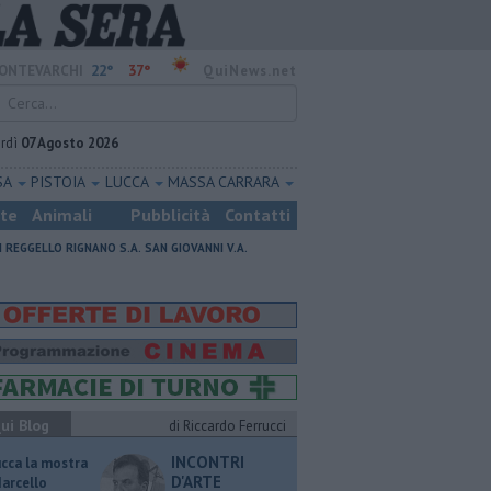
22°
37°
ONTEVARCHI
QuiNews.net
rdì
07 Agosto 2026
SA
PISTOIA
LUCCA
MASSA CARRARA
ste
Animali
Pubblicità
Contatti
I
REGGELLO
RIGNANO S.A.
SAN GIOVANNI V.A.
ui Blog
di Riccardo Ferrucci
INCONTRI
ucca la mostra
D'ARTE
Marcello