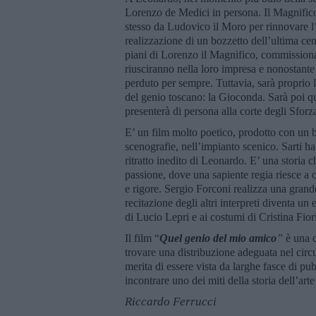
Lorenzo de Medici in persona. Il Magnific
stesso da Ludovico il Moro per rinnovare l’a
realizzazione di un bozzetto dell’ultima ce
piani di Lorenzo il Magnifico, commissiona 
riusciranno nella loro impresa e nonostante 
perduto per sempre. Tuttavia, sarà proprio l
del genio toscano: la Gioconda. Sarà poi q
presenterà di persona alla corte degli Sforz
E’ un film molto poetico, prodotto con un b
scenografie, nell’impianto scenico. Sarti ha
ritratto inedito di Leonardo. E’ una storia
passione, dove una sapiente regia riesce a 
e rigore. Sergio Forconi realizza una grand
recitazione degli altri interpreti diventa un
di Lucio Lepri e ai costumi di Cristina Fiori
Il film “
Quel genio del mio amico
”
è una 
trovare una distribuzione adeguata nel circ
merita di essere vista da larghe fasce di pu
incontrare uno dei miti della storia dell’arte
Riccardo Ferrucci