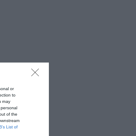
sonal or
ection to
ou may
 personal
out of the
 downstream
B’s List of