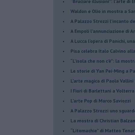
​“Bruciare illusioni”: l’arte di 
​Waldon e Olio in mostra a Sa
​A Palazzo Strozzi l’incanto d
​A Empoli l’annunciazione di 
A Lucca l’opera di Panichi, u
Pisa celebra Italo Calvino all
“L’isola che non c’è”: la mostr
​Le storie di Yan Pei-Ming a P
​L’arte magica di Paola Vallin
​I Fiori di Barlettani a Volterra
​L’arte Pop di Marco Saviozzi
​A Palazzo Strozzi uno sguar
La mostra di Christian Balza
​“Litomachie” di Matteo Tenar