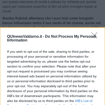
con questo elemento di novità e adesso ho richieste per queste
opere per realizzare copertine di libri ed altre immagini legate al
Covid.
Stanley Kubrick affermava che i suoi inizi come fotografo
hanno influenzato molto il suo modo di far cinema, anche nel
tuo lavoro sembra di cogliere una presenza importante della
fotografia.
QUInewsValdarno.it -
Do Not Process My Personal
Ho studiato fotografia al liceo artistico ed all’inizio ho lavorato in uno
Information
studio che si occupava di fotografia industriale e commerciale. E’
naturale che anche adesso usi la fotografia come modello per
If you wish to opt-out of the sale, sharing to third parties, or
realizzare la mia opera artistica. E’ partendo dalla foto e
processing of your personal or sensitive information for
dall’immagine che nascono successivamente le mie creazioni e le
targeted advertising by us, please use the below opt-out
mie elaborazioni artistiche.
section to confirm your selection. Please note that after your
Dopo il viaggio tra le stelle del cinema cosa ci riserva in futuro
opt-out request is processed you may continue seeing
il tuo lavoro ?
interest-based ads based on personal information utilized by
Adesso ho una grande confusione in testa, con mille cose che
us or personal information disclosed to third parties prior to
vorrei fare. Devo comunque proseguire un percorso, nel mio lavoro
your opt-out. You may separately opt-out of the further
c’è una evoluzione continua e sono curioso anch’io di scoprire dove
disclosure of your personal information by third parties on the
mi porterà il mio lavoro futuro. Non programmo mai niente, è il
IAB’s list of downstream participants. This information may
tempo, le suggestioni, le cose che vedo che influenzeranno il mio
also be disclosed by us to third parties on the
IAB’s List of
progetto artistico. Adesso sono in attesa di scoprire quali sorprese