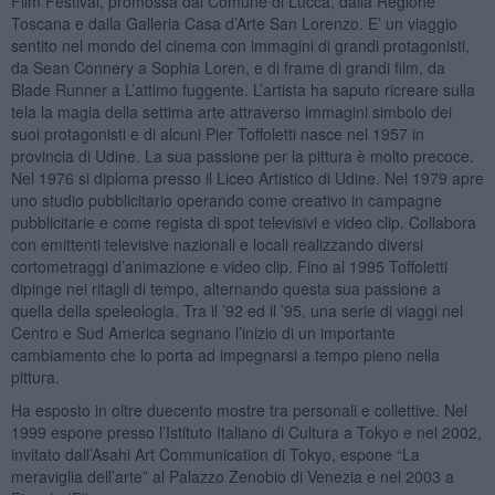
Film Festival, promossa dal Comune di Lucca, dalla Regione
Toscana e dalla Galleria Casa d’Arte San Lorenzo. E’ un viaggio
sentito nel mondo del cinema con immagini di grandi protagonisti,
da Sean Connery a Sophia Loren, e di frame di grandi film, da
Blade Runner a L’attimo fuggente. L’artista ha saputo ricreare sulla
tela la magia della settima arte attraverso immagini simbolo dei
suoi protagonisti e di alcuni Pier Toffoletti nasce nel 1957 in
provincia di Udine. La sua passione per la pittura è molto precoce.
Nel 1976 si diploma presso il Liceo Artistico di Udine. Nel 1979 apre
uno studio pubblicitario operando come creativo in campagne
pubblicitarie e come regista di spot televisivi e video clip. Collabora
con emittenti televisive nazionali e locali realizzando diversi
cortometraggi d’animazione e video clip. Fino al 1995 Toffoletti
dipinge nei ritagli di tempo, alternando questa sua passione a
quella della speleologia. Tra il ’92 ed il ’95, una serie di viaggi nel
Centro e Sud America segnano l’inizio di un importante
cambiamento che lo porta ad impegnarsi a tempo pieno nella
pittura.
Ha esposto in oltre duecento mostre tra personali e collettive. Nel
1999 espone presso l’Istituto Italiano di Cultura a Tokyo e nel 2002,
invitato dall’Asahi Art Communication di Tokyo, espone “La
meraviglia dell’arte” al Palazzo Zenobio di Venezia e nel 2003 a