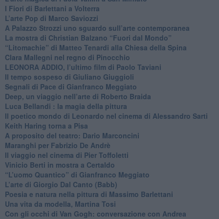
​I Fiori di Barlettani a Volterra
​L’arte Pop di Marco Saviozzi
​A Palazzo Strozzi uno sguardo sull’arte contemporanea
La mostra di Christian Balzano “Fuori dal Mondo”
​“Litomachie” di Matteo Tenardi alla Chiesa della Spina
​Clara Mallegni nel regno di Pinocchio
​LEONORA ADDIO, l’ultimo film di Paolo Taviani
Il tempo sospeso di Giuliano Giuggioli
Segnali di Pace di Gianfranco Meggiato
​Deep, un viaggio nell’arte di Roberto Braida
​Luca Bellandi : la magia della pittura
​Il poetico mondo di Leonardo nel cinema di Alessandro Sarti
​Keith Haring torna a Pisa
​A proposito del teatro: Dario Marconcini
Maranghi per Fabrizio De Andrè
​Il viaggio nel cinema di Pier Toffoletti
Vinicio Berti in mostra a Certaldo
“L’uomo Quantico” di Gianfranco Meggiato
​L’arte di Giorgio Dal Canto (Babb)
Poesia e natura nella pittura di Massimo Barlettani
Una vita da modella, Martina Tosi
​Con gli occhi di Van Gogh: conversazione con Andrea