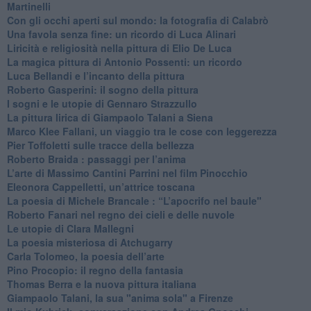
Martinelli
​Con gli occhi aperti sul mondo: la fotografia di Calabrò
Una favola senza fine: un ricordo di Luca Alinari
Liricità e religiosità nella pittura di Elio De Luca
La magica pittura di Antonio Possenti: un ricordo
Luca Bellandi e l’incanto della pittura
​Roberto Gasperini: il sogno della pittura
I sogni e le utopie di Gennaro Strazzullo
La pittura lirica di Giampaolo Talani a Siena
​Marco Klee Fallani, un viaggio tra le cose con leggerezza
​Pier Toffoletti sulle tracce della bellezza
​Roberto Braida : passaggi per l’anima
​L’arte di Massimo Cantini Parrini nel film Pinocchio
Eleonora Cappelletti, un’attrice toscana
​La poesia di Michele Brancale : “L’apocrifo nel baule"
Roberto Fanari nel regno dei cieli e delle nuvole
Le utopie di Clara Mallegni
​La poesia misteriosa di Atchugarry
Carla Tolomeo, la poesia dell’arte
Pino Procopio: il regno della fantasia
Thomas Berra e la nuova pittura italiana
Giampaolo Talani, la sua "anima sola" a Firenze