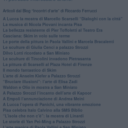
Articoli dal Blog “Incontri d'arte” di Riccardo Ferrucci
A Lucca la mostra di Marcello Scarselli “Dialoghi con la città"
​La musica di Nicola Piovani incanta Pisa
​La bellezza resistente di Pier Toffoletti al Teatro Era
​Casciana: Skim in volo sulle terme
​Le porte della pittura in Paola Vallini e Marcela Bracalenti
​Le sculture di Giulia Cenci a palazzo Strozzi
​Dilvo Lotti ricordato a San Miniato
​Le sculture di Tincolini invadono Pietrasanta
La pittura di Scarselli al Plaza Hotel di Firenze
​Il mondo fantastico di Skim
​L’arte di Anselm Kiefer a Palazzo Strozzi
​“Bruciare illusioni”: l’arte di Elisa Zadi
​Waldon e Olio in mostra a San Miniato
​A Palazzo Strozzi l’incanto dell’arte di Kapoor
​A Empoli l’annunciazione di Andrea Meini
A Lucca l’opera di Panichi, una vibrante emozione
Pisa celebra Italo Calvino alla SMS Biblio
“L’isola che non c’è”: la mostra di Linardi
​Le storie di Yan Pei-Ming a Palazzo Strozzi
​L’arte magica di Paola Vallini a San Miniato