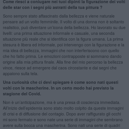
Come riesci a coniugare nei tuoi dipinti la figurazione dei volti
delle star con i segni più astratti della tua pittura ?
Sono sempre stato affascinato dalla bellezza e viene naturale
pensare ad un volto femminile. Il volto di una donna non è soltanto
realistico, può diventare un’icona della bellezza. Ho lavorato su due
livelli: una prima situazione informale e casuale, una seconda
situazione più reale che si identifica con la figura umana. La prima
stesura è libera ed informale, poi intervengo con la figurazione e la
mia idea di bellezza, immagini che non interferiscono con quello
che ho fatto prima. Le emozioni contrapposte si sommano dando
origine alla mia pittura finale. Alla fine del mio percorso la bellezza
vince, riesce ad emergere dal caos circostante e dai segni che
appaiono sulla tela.
Una curiosità che ci devi spiegare è come sono nati questi
volti con le mascherine. In un certo modo hai previsto la
stagione del Covid.
Non è un’anticipazione, ma è una presa di coscienza immediata.
All’inizio dell’epidemia sono stato molto colpito da queste immagini
di crisi e di diffusione del contagio. Dopo aver raffigurato gli occhi
mi sono fermato e sono nate una serie di immagini che sembrano
avere sulla bocca una mascherina. Sono nati una serie di quadri