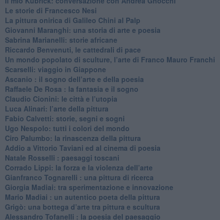
Il mio Kubrick: conversazione con Andrea Gnocchi
Le storie di Francesco Nesi
​La pittura onirica di Galileo Chini al Palp
​Giovanni Maranghi: una storia di arte e poesia
Sabrina Marianelli: storie africane
​Riccardo Benvenuti, le cattedrali di pace
​Un mondo popolato di sculture, l’arte di Franco Mauro Franchi
​Scarselli: viaggio in Giappone
​Ascanio : il sogno dell’arte e della poesia
Raffaele De Rosa : la fantasia e il sogno
​Claudio Cionini: le città e l’utopia
Luca Alinari: l’arte della pittura
​Fabio Calvetti: storie, segni e sogni
Ugo Nespolo: tutti i colori del mondo
​Ciro Palumbo: la rinascenza della pittura
​Addio a Vittorio Taviani ed al cinema di poesia
​Natale Rosselli : paesaggi toscani
​Corrado Lippi: la forza e la violenza dell’arte
Gianfranco Tognarelli : una pittura di ricerca
Giorgia Madiai: tra sperimentazione e innovazione
Mario Madiai : un autentico poeta della pittura
Grigò: una bottega d’arte tra pittura e scultura
Alessandro Tofanelli : la poesia del paesaggio