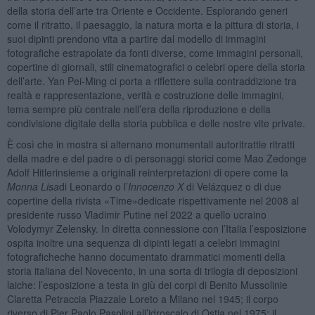
della storia dell’arte tra Oriente e Occidente. Esplorando generi
come il ritratto, il paesaggio, la natura morta e la pittura di storia, i
suoi dipinti prendono vita a partire dal modello di immagini
fotografiche estrapolate da fonti diverse, come immagini personali,
copertine di giornali, stili cinematografici o celebri opere della storia
dell’arte. Yan Pei-Ming ci porta a riflettere sulla contraddizione tra
realtà e rappresentazione, verità e costruzione delle immagini,
tema sempre più centrale nell’era della riproduzione e della
condivisione digitale della storia pubblica e delle nostre vite private.
È così che in mostra si alternano monumentali autoritrattie ritratti
della madre e del padre o di personaggi storici come Mao Zedonge
Adolf Hitlerinsieme a originali reinterpretazioni di opere come la
Monna Lisa
di Leonardo o l’
Innocenzo X
di Velázquez o di due
copertine della rivista «Time»dedicate rispettivamente nel 2008 al
presidente russo Vladimir Putine nel 2022 a quello ucraino
Volodymyr Zelensky. In diretta connessione con l’Italia l’esposizione
ospita inoltre una sequenza di dipinti legati a celebri immagini
fotograficheche hanno documentato drammatici momenti della
storia italiana del Novecento, in una sorta di trilogia di deposizioni
laiche: l’esposizione a testa in giù dei corpi di Benito Mussolinie
Claretta Petraccia Piazzale Loreto a Milano nel 1945; il corpo
riverso di Pier Paolo Pasolini all’idroscalo di Ostia nel 1975; il