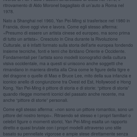
ritrovamento di Aldo Moronel bagagliaio di un’auto a Roma nel
1978.
Nato a Shanghai nel 1960, Yan Pei-Ming si trasferisce nel 1980 in
Francia, dove oggi vive e lavora. Come egli stesso afferma:
«Presumo di essere un artista cinese ed europeo, ma sono prima
di tutto un artista». Cresciuto in Cina durante la Rivoluzione
Culturale, si è infatti formato sulla storia dell’arte europea fondendo
insieme tecniche, fonti e temi che ibridano Oriente e Occidente.
Fondamentali per l’artista sono modelli iconografici della cultura
visiva occidentale, ma a questi si uniscono anche soggetti che
rimandano in maniera diretta alla Cina come le figure della tigre e
del dragone o quelle di Mao e Bruce Lee, mito della sua infanzia e
iconico anello di congiunzione tra Ovest ed Est, Hollywood e Hong
Kong. Yan Pei-Ming è pittore di storia e di storie: “pittore di storia”
quando rilegge momenti iconici del passato anche recente, ma
anche “pittore di storie” personali.
Come egli stesso afferma: «non sono un pittore romantico, sono un
pittore del nostro tempo». Ritraendo sé stesso e i propri familiari o
celebri figure o momenti storici, Yan Pei-Ming esalta un rapporto
diretto e quasi brutale con i propri modelli attraverso uno stile
basato su pennellate vigorose e ampie stese direttamente senza