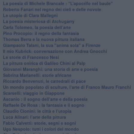
​La poesia di Michele Brancale : “L’apocrifo nel baule"
Roberto Fanari nel regno dei cieli e delle nuvole
Le utopie di Clara Mallegni
​La poesia misteriosa di Atchugarry
Carla Tolomeo, la poesia dell’arte
Pino Procopio: il regno della fantasia
Thomas Berra e la nuova pittura italiana
Giampaolo Talani, la sua "anima sola" a Firenze
Il mio Kubrick: conversazione con Andrea Gnocchi
Le storie di Francesco Nesi
​La pittura onirica di Galileo Chini al Palp
​Giovanni Maranghi: una storia di arte e poesia
Sabrina Marianelli: storie africane
​Riccardo Benvenuti, le cattedrali di pace
​Un mondo popolato di sculture, l’arte di Franco Mauro Franchi
​Scarselli: viaggio in Giappone
​Ascanio : il sogno dell’arte e della poesia
Raffaele De Rosa : la fantasia e il sogno
​Claudio Cionini: le città e l’utopia
Luca Alinari: l’arte della pittura
​Fabio Calvetti: storie, segni e sogni
Ugo Nespolo: tutti i colori del mondo