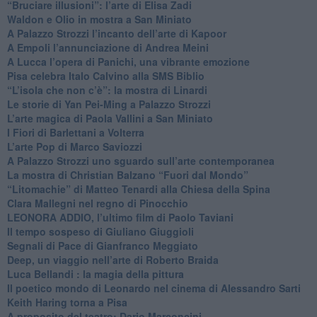
​“Bruciare illusioni”: l’arte di Elisa Zadi
​Waldon e Olio in mostra a San Miniato
​A Palazzo Strozzi l’incanto dell’arte di Kapoor
​A Empoli l’annunciazione di Andrea Meini
A Lucca l’opera di Panichi, una vibrante emozione
Pisa celebra Italo Calvino alla SMS Biblio
“L’isola che non c’è”: la mostra di Linardi
​Le storie di Yan Pei-Ming a Palazzo Strozzi
​L’arte magica di Paola Vallini a San Miniato
​I Fiori di Barlettani a Volterra
​L’arte Pop di Marco Saviozzi
​A Palazzo Strozzi uno sguardo sull’arte contemporanea
La mostra di Christian Balzano “Fuori dal Mondo”
​“Litomachie” di Matteo Tenardi alla Chiesa della Spina
​Clara Mallegni nel regno di Pinocchio
​LEONORA ADDIO, l’ultimo film di Paolo Taviani
Il tempo sospeso di Giuliano Giuggioli
Segnali di Pace di Gianfranco Meggiato
​Deep, un viaggio nell’arte di Roberto Braida
​Luca Bellandi : la magia della pittura
​Il poetico mondo di Leonardo nel cinema di Alessandro Sarti
​Keith Haring torna a Pisa
​A proposito del teatro: Dario Marconcini