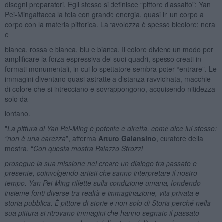
disegni preparatori. Egli stesso si definisce “pittore d’assalto”: Yan
Pei-Mingattacca la tela con grande energia, quasi in un corpo a
corpo con la materia pittorica. La tavolozza è spesso bicolore: nera
e
bianca, rossa e bianca, blu e bianca. Il colore diviene un modo per
amplificare la forza espressiva dei suoi quadri, spesso creati in
formati monumentali, in cui lo spettatore sembra poter “entrare”. Le
immagini diventano quasi astratte a distanza ravvicinata, macchie
di colore che si intrecciano e sovrappongono, acquisendo nitidezza
solo da
lontano.
"
La pittura di Yan Pei-Ming è potente e diretta, come dice lui stesso:
“non è una carezza
”, afferma
Arturo Galansino
, curatore della
mostra. “
Con questa mostra Palazzo Strozzi
prosegue la sua missione nel creare un dialogo tra passato e
presente, coinvolgendo artisti che sanno interpretare il nostro
tempo. Yan Pei-Ming riflette sulla condizione umana, fondendo
insieme fonti diverse tra realtà e immaginazione, vita privata e
storia pubblica. È pittore di storie e non solo di Storia perché nella
sua pittura si ritrovano immagini che hanno segnato il passato