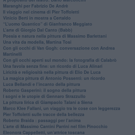
Maranghi per Fabrizio De Andrè
​Il viaggio nel cinema di Pier Toffoletti
Vinicio Berti in mostra a Certaldo
“L’uomo Quantico” di Gianfranco Meggiato
​L’arte di Giorgio Dal Canto (Babb)
Poesia e natura nella pittura di Massimo Barlettani
Una vita da modella, Martina Tosi
​Con gli occhi di Van Gogh: conversazione con Andrea
Martinelli
​Con gli occhi aperti sul mondo: la fotografia di Calabrò
Una favola senza fine: un ricordo di Luca Alinari
Liricità e religiosità nella pittura di Elio De Luca
La magica pittura di Antonio Possenti: un ricordo
Luca Bellandi e l’incanto della pittura
​Roberto Gasperini: il sogno della pittura
I sogni e le utopie di Gennaro Strazzullo
La pittura lirica di Giampaolo Talani a Siena
​Marco Klee Fallani, un viaggio tra le cose con leggerezza
​Pier Toffoletti sulle tracce della bellezza
​Roberto Braida : passaggi per l’anima
​L’arte di Massimo Cantini Parrini nel film Pinocchio
Eleonora Cappelletti, un’attrice toscana