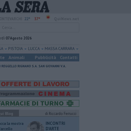
22°
37°
ONTEVARCHI
QuiNews.net
rdì
07 Agosto 2026
SA
PISTOIA
LUCCA
MASSA CARRARA
ste
Animali
Pubblicità
Contatti
I
REGGELLO
RIGNANO S.A.
SAN GIOVANNI V.A.
ui Blog
di Riccardo Ferrucci
INCONTRI
ucca la mostra
D'ARTE
Marcello