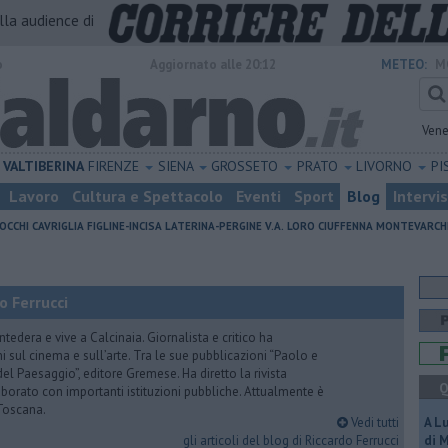
alla audience di
o
Aggiornato alle 20:12
METEO:
M
Vene
VALTIBERINA
FIRENZE
SIENA
GROSSETO
PRATO
LIVORNO
PI
Lavoro
Cultura e Spettacolo
Eventi
Sport
Blog
Intervi
OCCHI
CAVRIGLIA
FIGLINE-INCISA
LATERINA-PERGINE V.A.
LORO CIUFFENNA
MONTEVARCH
o Ferrucci
tedera e vive a Calcinaia. Giornalista e critico ha
sul cinema e sull’arte. Tra le sue pubblicazioni “Paolo e
 del Paesaggio”, editore Gremese. Ha diretto la rivista
Q
laborato con importanti istituzioni pubbliche. Attualmente è
Toscana.
Vedi tutti
A L
gli articoli del blog di Riccardo Ferrucci
di 