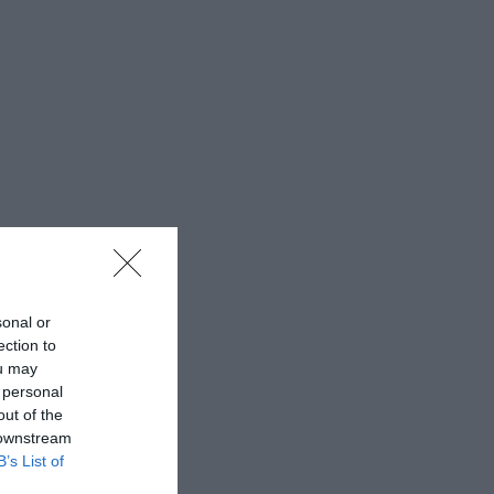
sonal or
ection to
ou may
 personal
out of the
 downstream
B’s List of