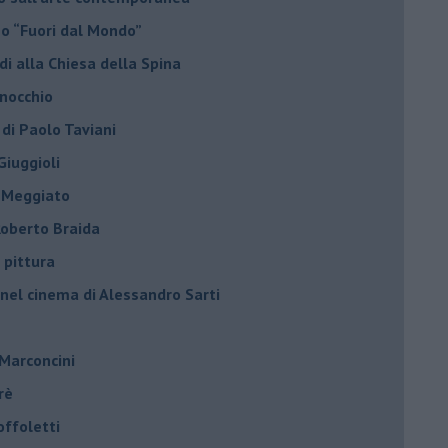
no “Fuori dal Mondo”
di alla Chiesa della Spina
inocchio
 di Paolo Taviani
Giuggioli
o Meggiato
 Roberto Braida
 pittura
 nel cinema di Alessandro Sarti
 Marconcini
rè
offoletti