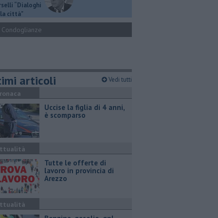
selli “Dialoghi
la città"
Condoglianze
imi articoli
Vedi tutti
ronaca
Uccise la figlia di 4 anni,
è scomparso
ttualità
​Tutte le offerte di
lavoro in provincia di
Arezzo
ttualità