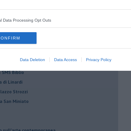
azzo Strozzi
l Data Processing Opt Outs
Elisa Zadi
n Miniato
CONFIRM
ell’arte di Kapoor
Andrea Meini
Data Deletion
Data Access
Privacy Policy
na vibrante emozione
a SMS Biblio
a di Linardi
alazzo Strozzi
i a San Miniato
do sull’arte contemporanea