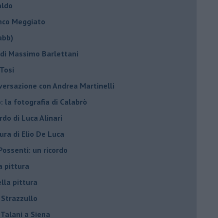
aldo
anco Meggiato
abb)
 di Massimo Barlettani
Tosi
nversazione con Andrea Martinelli
: la fotografia di Calabrò
rdo di Luca Alinari
tura di Elio De Luca
Possenti: un ricordo
a pittura
ella pittura
 Strazzullo
 Talani a Siena