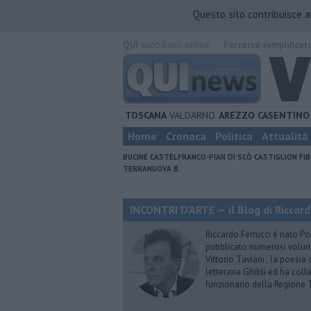
Questo sito contribuisce 
QUI
quotidiano online.
Percorso semplificat
TOSCANA
VALDARNO
AREZZO
CASENTINO
Home
Cronaca
Politica
Attualità
BUCINE
CASTELFRANCO-PIAN DI SCÒ
CASTIGLION FIB
TERRANUOVA B.
INCONTRI D'ARTE — il Blog di Riccard
Riccardo Ferrucci è nato Pon
pubblicato numerosi volumi 
Vittorio Taviani , la poesia
letteraria Ghibli ed ha col
funzionario della Regione 