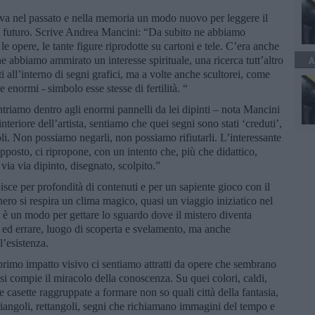
ova nel passato e nella memoria un modo nuovo per leggere il
il futuro. Scrive Andrea Mancini: “Da subito ne abbiamo
 le opere, le tante figure riprodotte su cartoni e tele. C’era anche
 ne abbiamo ammirato un interesse spirituale, una ricerca tutt’altro
A
ti all’interno di segni grafici, ma a volte anche scultorei, come
 enormi - simbolo esse stesse di fertilità. “
triamo dentro agli enormi pannelli da lei dipinti – nota Mancini
teriore dell’artista, sentiamo che quei segni sono stati ‘creduti’,
li. Non possiamo negarli, non possiamo rifiutarli. L’interessante
pposto, ci ripropone, con un intento che, più che didattico,
via via dipinto, disegnato, scolpito.”
isce per profondità di contenuti e per un sapiente gioco con il
 nero si respira un clima magico, quasi un viaggio iniziatico nel
hi è un modo per gettare lo sguardo dove il mistero diventa
si ed errare, luogo di scoperta e svelamento, ma anche
l’esistenza.
rimo impatto visivo ci sentiamo attratti da opere che sembrano
e si compie il miracolo della conoscenza. Su quei colori, caldi,
e casette raggruppate a formare non so quali città della fantasia,
triangoli, rettangoli, segni che richiamano immagini del tempo e