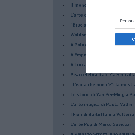
​Il mondo fantastico di Skim
​L’arte di Anselm Kiefer a Pal
Persona
​“Bruciare illusioni”: l’arte di 
​Waldon e Olio in mostra a Sa
​A Palazzo Strozzi l’incanto d
​A Empoli l’annunciazione di 
A Lucca l’opera di Panichi, u
Pisa celebra Italo Calvino all
“L’isola che non c’è”: la mostr
​Le storie di Yan Pei-Ming a P
​L’arte magica di Paola Vallin
​I Fiori di Barlettani a Volterra
​L’arte Pop di Marco Saviozzi
​A Palazzo Strozzi uno sguar