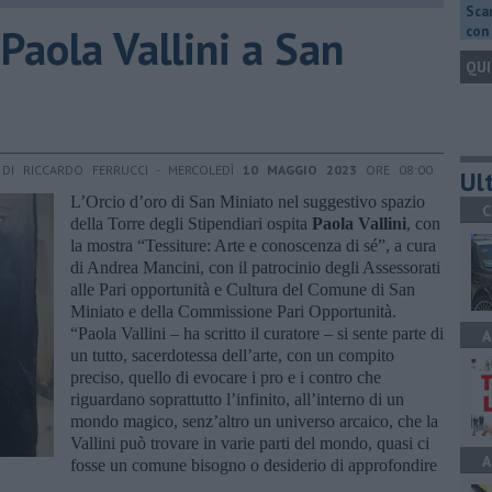
Scar
 Paola Vallini a San
con 
QUI
DI RICCARDO FERRUCCI - MERCOLEDÌ
10 MAGGIO 2023
ORE 08:00
Ult
L’Orcio d’oro di San Miniato nel suggestivo spazio
C
della Torre degli Stipendiari ospita
Paola Vallini
, con
la mostra “Tessiture: Arte e conoscenza di sé”, a cura
di Andrea Mancini, con il patrocinio degli Assessorati
alle Pari opportunità e Cultura del Comune di San
Miniato e della Commissione Pari Opportunità.
“Paola Vallini – ha scritto il curatore – si sente parte di
A
un tutto, sacerdotessa dell’arte, con un compito
preciso, quello di evocare i pro e i contro che
riguardano soprattutto l’infinito, all’interno di un
mondo magico, senz’altro un universo arcaico, che la
Vallini può trovare in varie parti del mondo, quasi ci
A
fosse un comune bisogno o desiderio di approfondire