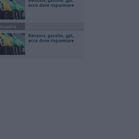
​Benzina, gasolio, gpl,
ecco dove risparmiare
ttualità
​Benzina, gasolio, gpl,
ecco dove risparmiare