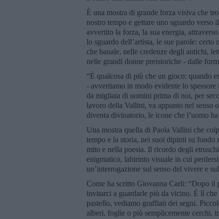
È una mostra di grande forza visiva che tr
nostro tempo e gettare uno sguardo verso 
avvertito la forza, la sua energia, attraverso
lo sguardo dell’artista, le sue parole: certo
che banale, nelle credenze degli antichi, let
nelle grandi donne preistoriche - dalle forme
“È qualcosa di più che un gioco: quando en
- avvertiamo in modo evidente lo spessore in
da migliaia di uomini prima di noi, per seco
lavoro della Vallini, va appunto nel senso o
diventa divinatorio, le icone che l’uomo ha 
Una mostra quella di Paola Vallini che colp
tempo e la storia, nei suoi dipinti su fondo
mito e nella poesia. Il ricordo degli etrusc
enigmatico, labirinto visuale in cui perder
un’interrogazione sul senso del vivere e sul
Come ha scritto Giovanna Carli: “Dopo il p
invitarci a guardarle più da vicino. È lì ch
pastello, vediamo graffiati dei segni. Piccol
alberi, foglie o più semplicemente cerchi, 