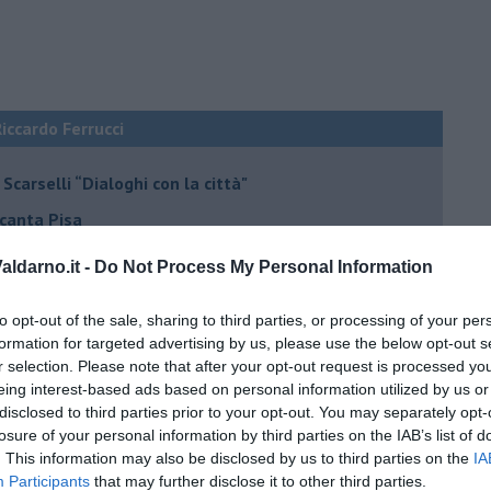
Riccardo Ferrucci
Scarselli “Dialoghi con la città"
ncanta Pisa
r Toffoletti al Teatro Era
ldarno.it -
Do Not Process My Personal Information
terme
to opt-out of the sale, sharing to third parties, or processing of your per
la Vallini e Marcela Bracalenti
formation for targeted advertising by us, please use the below opt-out s
palazzo Strozzi
r selection. Please note that after your opt-out request is processed y
eing interest-based ads based on personal information utilized by us or
iniato
disclosed to third parties prior to your opt-out. You may separately opt-
dono Pietrasanta
losure of your personal information by third parties on the IAB’s list of
. This information may also be disclosed by us to third parties on the
IA
a Hotel di Firenze
Participants
that may further disclose it to other third parties.