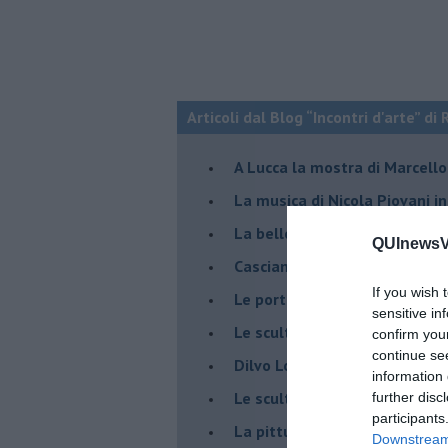
Articoli dal Blog “Incontri d'arte” di 
A Lucca la mostra di Marcello 
​La musica di Nicola Piovani i
​La bellezza resistente di Pie
QUInewsVa
​Casciana: Skim in volo sulle 
If you wish 
​Le porte della pittura in Pao
sensitive in
​Le sculture di Giulia Cenci a 
confirm you
continue se
​Dilvo Lotti ricordato a San M
information 
​Le sculture di Tincolini inva
further disc
participants
La pittura di Scarselli al Plaz
Downstream 