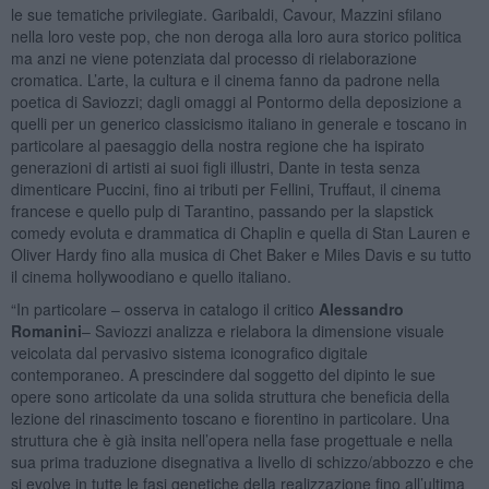
le sue tematiche privilegiate. Garibaldi, Cavour, Mazzini sfilano
nella loro veste pop, che non deroga alla loro aura storico politica
ma anzi ne viene potenziata dal processo di rielaborazione
cromatica. L’arte, la cultura e il cinema fanno da padrone nella
poetica di Saviozzi; dagli omaggi al Pontormo della deposizione a
quelli per un generico classicismo italiano in generale e toscano in
particolare al paesaggio della nostra regione che ha ispirato
generazioni di artisti ai suoi figli illustri, Dante in testa senza
dimenticare Puccini, fino ai tributi per Fellini, Truffaut, il cinema
francese e quello pulp di Tarantino, passando per la slapstick
comedy evoluta e drammatica di Chaplin e quella di Stan Lauren e
Oliver Hardy fino alla musica di Chet Baker e Miles Davis e su tutto
il cinema hollywoodiano e quello italiano.
“In particolare – osserva in catalogo il critico
Alessandro
Romanini
– Saviozzi analizza e rielabora la dimensione visuale
veicolata dal pervasivo sistema iconografico digitale
contemporaneo. A prescindere dal soggetto del dipinto le sue
opere sono articolate da una solida struttura che beneficia della
lezione del rinascimento toscano e fiorentino in particolare. Una
struttura che è già insita nell’opera nella fase progettuale e nella
sua prima traduzione disegnativa a livello di schizzo/abbozzo e che
si evolve in tutte le fasi genetiche della realizzazione fino all’ultima