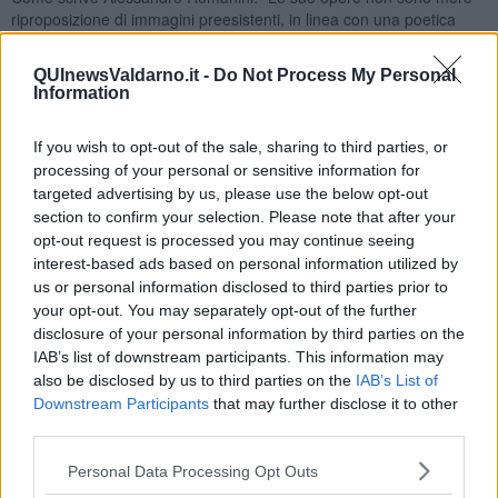
riproposizione di immagini preesistenti, in linea con una poetica
delle pitcures, semplicemente riconnotate da alterazioni
cromatiche, ma sono frutto di ricomposizioni strutturali frutto di un
QUInewsValdarno.it -
Do Not Process My Personal
processo di editing. Dal cinema non provengono solo delle
Information
ispirazioni iconografiche, ma il processo di montaggio, di
decoupage secondo l’idea di Bazin.” Per queste ragioni la pittura di
If you wish to opt-out of the sale, sharing to third parties, or
Marco Saviozzi si presenta come una pittura di assoluta modernità,
processing of your personal or sensitive information for
pur contenendo al suo interno uno sguardo al passato e alla storia
targeted advertising by us, please use the below opt-out
della Toscana.
section to confirm your selection. Please note that after your
Riccardo Ferrucci
opt-out request is processed you may continue seeing
interest-based ads based on personal information utilized by
us or personal information disclosed to third parties prior to
your opt-out. You may separately opt-out of the further
disclosure of your personal information by third parties on the
IAB’s list of downstream participants. This information may
Se vuoi leggere le notizie principali della Toscana iscriviti alla
also be disclosed by us to third parties on the
IAB’s List of
Newsletter QUInews - ToscanaMedia.
Arriva gratis tutti i giorni
Downstream Participants
that may further disclose it to other
alle 20:00 direttamente nella tua casella di posta.
third parties.
Basta cliccare
QUI
Personal Data Processing Opt Outs