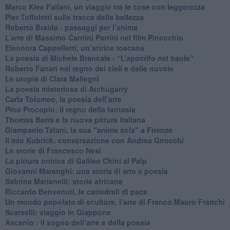
​Marco Klee Fallani, un viaggio tra le cose con leggerezza
​Pier Toffoletti sulle tracce della bellezza
​Roberto Braida : passaggi per l’anima
​L’arte di Massimo Cantini Parrini nel film Pinocchio
Eleonora Cappelletti, un’attrice toscana
​La poesia di Michele Brancale : “L’apocrifo nel baule"
Roberto Fanari nel regno dei cieli e delle nuvole
Le utopie di Clara Mallegni
​La poesia misteriosa di Atchugarry
Carla Tolomeo, la poesia dell’arte
Pino Procopio: il regno della fantasia
Thomas Berra e la nuova pittura italiana
Giampaolo Talani, la sua "anima sola" a Firenze
Il mio Kubrick: conversazione con Andrea Gnocchi
Le storie di Francesco Nesi
​La pittura onirica di Galileo Chini al Palp
​Giovanni Maranghi: una storia di arte e poesia
Sabrina Marianelli: storie africane
​Riccardo Benvenuti, le cattedrali di pace
​Un mondo popolato di sculture, l’arte di Franco Mauro Franchi
​Scarselli: viaggio in Giappone
​Ascanio : il sogno dell’arte e della poesia