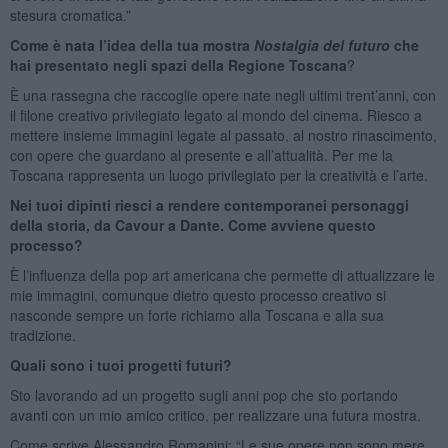
stesura cromatica.”
Come è nata l’idea della tua mostra
Nostalgia del futuro
che
hai presentato negli spazi della Regione Toscana
?
È una rassegna che raccoglie opere nate negli ultimi trent’anni, con
il filone creativo privilegiato legato al mondo del cinema. Riesco a
mettere insieme immagini legate al passato, al nostro rinascimento,
con opere che guardano al presente e all’attualità. Per me la
Toscana rappresenta un luogo privilegiato per la creatività e l’arte.
Nei tuoi dipinti riesci a rendere contemporanei personaggi
della storia, da Cavour a Dante. Come avviene questo
processo?
È l’influenza della pop art americana che permette di attualizzare le
mie immagini, comunque dietro questo processo creativo si
nasconde sempre un forte richiamo alla Toscana e alla sua
tradizione.
Quali sono i tuoi progetti futuri?
Sto lavorando ad un progetto sugli anni pop che sto portando
avanti con un mio amico critico, per realizzare una futura mostra.
Come scrive Alessandro Romanini: “Le sue opere non sono mere