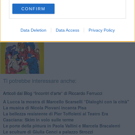
Fotogallery
CONFIRM
Data Deletion
Data Access
Privacy Policy
Ti potrebbe interessare anche:
Articoli dal Blog “Incontri d'arte” di Riccardo Ferrucci
A Lucca la mostra di Marcello Scarselli “Dialoghi con la città"
​La musica di Nicola Piovani incanta Pisa
​La bellezza resistente di Pier Toffoletti al Teatro Era
​Casciana: Skim in volo sulle terme
​Le porte della pittura in Paola Vallini e Marcela Bracalenti
​Le sculture di Giulia Cenci a palazzo Strozzi