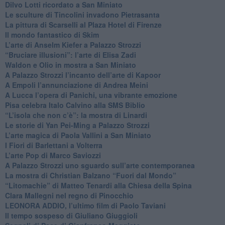
​Dilvo Lotti ricordato a San Miniato
​Le sculture di Tincolini invadono Pietrasanta
La pittura di Scarselli al Plaza Hotel di Firenze
​Il mondo fantastico di Skim
​L’arte di Anselm Kiefer a Palazzo Strozzi
​“Bruciare illusioni”: l’arte di Elisa Zadi
​Waldon e Olio in mostra a San Miniato
​A Palazzo Strozzi l’incanto dell’arte di Kapoor
​A Empoli l’annunciazione di Andrea Meini
A Lucca l’opera di Panichi, una vibrante emozione
Pisa celebra Italo Calvino alla SMS Biblio
“L’isola che non c’è”: la mostra di Linardi
​Le storie di Yan Pei-Ming a Palazzo Strozzi
​L’arte magica di Paola Vallini a San Miniato
​I Fiori di Barlettani a Volterra
​L’arte Pop di Marco Saviozzi
​A Palazzo Strozzi uno sguardo sull’arte contemporanea
La mostra di Christian Balzano “Fuori dal Mondo”
​“Litomachie” di Matteo Tenardi alla Chiesa della Spina
​Clara Mallegni nel regno di Pinocchio
​LEONORA ADDIO, l’ultimo film di Paolo Taviani
Il tempo sospeso di Giuliano Giuggioli