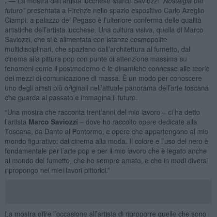
. —
La mostra dell’artista lucchese Marco Saviozzi
“Nostalgia del
futuro”
presentata a Firenze nello spazio espositivo Carlo Azeglio
Ciampi, a palazzo del Pegaso è l’ulteriore conferma delle qualità
artistiche dell’artista lucchese. Una cultura visiva, quella di Marco
Saviozzi, che si è alimentata con istanze cosmopolite
multidisciplinari, che spaziano dall’architettura al fumetto, dal
cinema alla pittura pop con punte di attenzione massima su
fenomeni come il postmoderno e le dinamiche connesse alle teorie
dei mezzi di comunicazione di massa. È un modo per conoscere
uno degli artisti più originali nell’attuale panorama dell’arte toscana
che guarda al passato e immagina il futuro.
“Una mostra che racconta trent’anni del mio lavoro – ci ha detto
l’artista
Marco Saviozzi
– dove ho raccolto opere dedicate alla
Toscana, da Dante al Pontormo, e opere che appartengono al mio
mondo figurativo: dal cinema alla moda. Il colore e l’uso del nero è
fondamentale per l’arte pop e per il mio lavoro che è legato anche
al mondo del fumetto, che ho sempre amato, e che in modi diversi
ripropongo nei miei lavori pittorici.”
La mostra offre l’occasione all’artista di riproporre quelle che sono