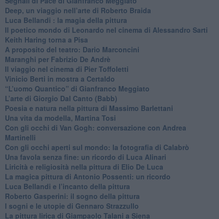
Segnali di Pace di Gianfranco Meggiato
​Deep, un viaggio nell’arte di Roberto Braida
​Luca Bellandi : la magia della pittura
​Il poetico mondo di Leonardo nel cinema di Alessandro Sarti
​Keith Haring torna a Pisa
​A proposito del teatro: Dario Marconcini
Maranghi per Fabrizio De Andrè
​Il viaggio nel cinema di Pier Toffoletti
Vinicio Berti in mostra a Certaldo
“L’uomo Quantico” di Gianfranco Meggiato
​L’arte di Giorgio Dal Canto (Babb)
Poesia e natura nella pittura di Massimo Barlettani
Una vita da modella, Martina Tosi
​Con gli occhi di Van Gogh: conversazione con Andrea
Martinelli
​Con gli occhi aperti sul mondo: la fotografia di Calabrò
Una favola senza fine: un ricordo di Luca Alinari
Liricità e religiosità nella pittura di Elio De Luca
La magica pittura di Antonio Possenti: un ricordo
Luca Bellandi e l’incanto della pittura
​Roberto Gasperini: il sogno della pittura
I sogni e le utopie di Gennaro Strazzullo
La pittura lirica di Giampaolo Talani a Siena