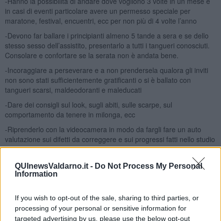
-Hanno la possibilità di andare dove vogliono 3 volte in un mese e
in casi di eventi particolare avere un permesso speciale per
maratone, festival, encuentri, ecc per non più di 4 volte l’anno
-Devono far ballare i principianti almeno 5 tande a sera e se dello
stesso sesso dell’assistito, presentarlo a tutti i tangueri conosciuti.
Consolare e confortare se la serata non è andata bene.
-Incoraggiare a perseverare e a non prendersela qualora gli inviti
non sono stati sufficientemente gratificanti o si è ballato con
tangueri scarsi, maldeodoranti e maleducati
-Dare dei consigli sul look, sugli abiti, sulle scarpe, sul
comportamento da tenere in milonga, ecc
-Riprenderlo con la videocamera in modo da fargli fare un auto
valutazione sui difetti da correggere e sui progressi fatti nello studio
-Il permesso verrà revocato in caso di passaggio, da parte del
principiante al livello successivo, per incompatibilità di carattere con
QUInewsValdarno.it -
Do Not Process My Personal
l’assistito, oppure per rinuncia da parte dell’avanzato. In ogni caso,
Information
la presentazione della domanda è annuale.
Visto come vanno queste cose in Italia e nel
mondo tanguero
, non
If you wish to opt-out of the sale, sharing to third parties, or
credo ahimè, che il disegno di legge possa venir convertito in legge
processing of your personal or sensitive information for
in tempi brevi e pertanto nel frattempo, mi sento di dare qualche
targeted advertising by us, please use the below opt-out