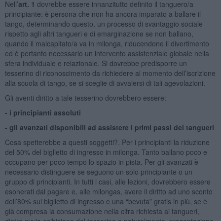
Nell’
art. 1
dovrebbe essere innanzitutto definito il tanguero/a
principiante: è persona che non ha ancora imparato a ballare il
tango, determinando questo, un processo di svantaggio sociale
rispetto agli altri tangueri e di emarginazione se non ballano,
quando il malcapitato/a va in milonga, riducendone il divertimento
ed è pertanto necessario un intervento assistenziale globale nella
sfera individuale e relazionale. Si dovrebbe predisporre un
tesserino di riconoscimento da richiedere al momento dell’iscrizione
alla scuola di tango, se si sceglie di avvalersi di tali agevolazioni.
Gli aventi diritto a tale tesserino dovrebbero essere:
- i principianti assoluti
- gli avanzati disponibili ad assistere i primi passi dei tangueri
Cosa spetterebbe a questi soggetti?. Per i principianti la riduzione
del 50% del biglietto di ingresso in milonga. Tanto ballano poco e
occupano per poco tempo lo spazio in pista. Per gli avanzati è
necessario distinguere se seguono un solo principiante o un
gruppo di principianti. In tutti i casi, alle lezioni, dovrebbero essere
esonerati dal pagare e, alle milongas, avere il diritto ad uno sconto
dell’80% sul biglietto di ingresso e una “bevuta” gratis in più, se è
già compresa la consumazione nella cifra richiesta ai tangueri,
dietro ovvia esibizione del tesserino e naturalmente, presentazione