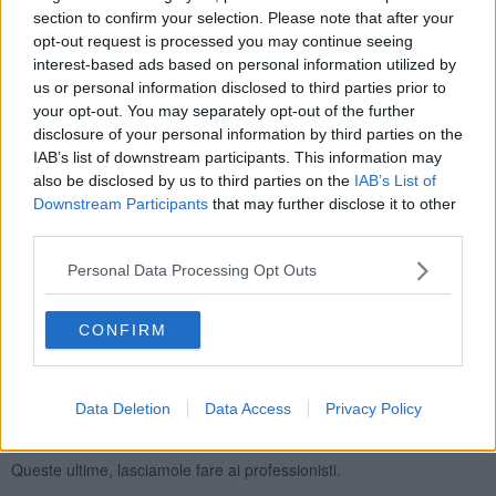
suggerimento a chi è al momento nella condizione di principiante,
section to confirm your selection. Please note that after your
nel tentativo di attenuare le sue sofferenze e le vicissitudini, che
opt-out request is processed you may continue seeing
tutti quanti, abbiamo già passato se ad oggi, non siamo più
interest-based ads based on personal information utilized by
principianti:
us or personal information disclosed to third parties prior to
your opt-out. You may separately opt-out of the further
-accetta il tuo stato di principiante
disclosure of your personal information by third parties on the
-non concentrarti su quanta strada devi ancora fare ma quanta ne
IAB’s list of downstream participants. This information may
hai già fatta
also be disclosed by us to third parties on the
IAB’s List of
-resta con l’idea che migliorerai sempre di più
Downstream Participants
that may further disclose it to other
third parties.
-non smettere mai di andare a ballare
-concentrati su ciò che sai fare
Personal Data Processing Opt Outs
- vai in milonga in gruppo e non sottovalutare l’idea di andare dallo
psicologo, per mantenere alta l’autostima
CONFIRM
-continua a studiare, prima o poi i risultati, li avrai.
A tutti dico: raggiungi il massimo che puoi raggiungere. Il tango si
Data Deletion
Data Access
Privacy Policy
balla intimamente in due, non in gruppo e non si balla per esibirsi in
pubblico.
Queste ultime, lasciamole fare ai professionisti.