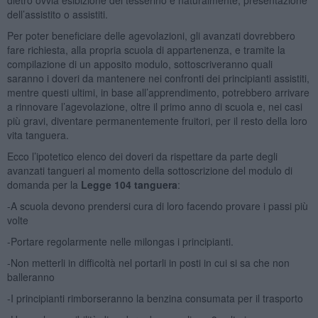
dell’assistito o assistiti.
Per poter beneficiare delle agevolazioni, gli avanzati dovrebbero
fare richiesta, alla propria scuola di appartenenza, e tramite la
compilazione di un apposito modulo, sottoscriveranno quali
saranno i doveri da mantenere nei confronti dei principianti assistiti,
mentre questi ultimi, in base all’apprendimento, potrebbero arrivare
a rinnovare l’agevolazione, oltre il primo anno di scuola e, nei casi
più gravi, diventare permanentemente fruitori, per il resto della loro
vita tanguera.
Ecco l’ipotetico elenco dei doveri da rispettare da parte degli
avanzati tangueri al momento della sottoscrizione del modulo di
domanda per la
Legge 104 tanguera
:
-A scuola devono prendersi cura di loro facendo provare i passi più
volte
-Portare regolarmente nelle milongas i principianti.
-Non metterli in difficoltà nel portarli in posti in cui si sa che non
balleranno
-I principianti rimborseranno la benzina consumata per il trasporto