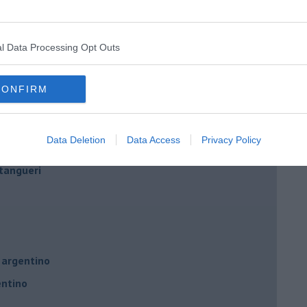
l Data Processing Opt Outs
no
CONFIRM
tive
Data Deletion
Data Access
Privacy Policy
remmo imparare
tangueri
 argentino
entino