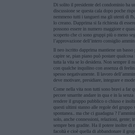
Di solito il presidente del condominio ha u
discussione se questa cala dopo poche risp
nemmeno tutti i tangueri ma gli utenti di f
lo creano. Dapprima si fa richiesta di esse
possono essere in numero maggiore e quasi
scoperto che ci sono gruppi più o meno segr
l’approvazione dell’intero consiglio ammin
Il neo iscritto dapprima mantiene un basso 
capire se, pian piano può postare qualcosa f
tutta la vita se lo desidera. Non sempre il 
con qualche inquilino con assenza di feelin
spesso negativamente. Il lavoro dell’ammin
deve motivare, presidiare, integrare e mod
Come nella vita non tutti sono bravi a far q
pecore smarrite andare in qua e in la senz
rendere il gruppo pubblico o chiuso e inolt
questi ultimi stanno alle regole del gruppo
spontanea.. ma che ci guadagna ? l’amminis
solo, anche connessioni, relazioni, gente; 
sempre ben gradite. Ha il potere inoltre di
facoltà e cioè quella di abbandonare il gru