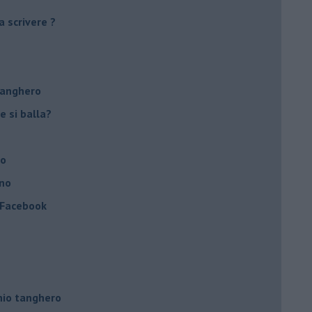
a scrivere ?
tanghero
e si balla?
no
ino
a Facebook
hio tanghero