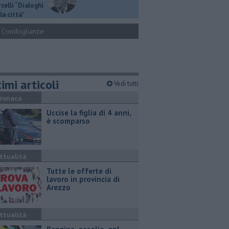
selli “Dialoghi
la città"
Condoglianze
imi articoli
Vedi tutti
ronaca
Uccise la figlia di 4 anni,
è scomparso
ttualità
​Tutte le offerte di
lavoro in provincia di
Arezzo
ttualità