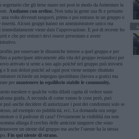
n segretario che gli tiene mano nei post in modo da fomentare la
oste.
Andiamo con ordine.
Non tutta la gente usa fb e pertanto
b, una volta divenuti tangueri, prima o poi entrano in un gruppo o
re inseriti. Alcuni gruppi hanno un amministratore unico ma
A
 immediatamente viene data l’approvazione. E poi di recente ho
eti e che per entrarci devi essere presentato e avere
istrativo.
profilo per osservare le dinamiche interne a quel gruppo e per
ino a partecipare attivamente alla vita del gruppo restandoci per
nuovo arrivato si sente a suo agio poiché nel gruppo può trovarsi
g e li son dolori poiché ad ogni post viene sempre ribattuto
istratore richiede un impegno quotidiano (lavora a gratis) ma
erare per
mantenere in equilibrio stabile le community.
uesto mestiere e qualche volta difatti capita di vedere tante
a alcuna guida. A seconda di come vanno le cose però, può
re può anche decidere di autorizzare i post dei condomini solo se
 stesso, ad esempio no pubblicità, ecc. La domanda ora sorge
tratore o il padrone di casa? Ovviamente la visibilità ma non
insomma allarga il cerchio delle amicizie tanguere che sono
 rimuovere un utente dal gruppo ma anche l’utente ha la stessa
ppo.
Fin qui niente di strano.