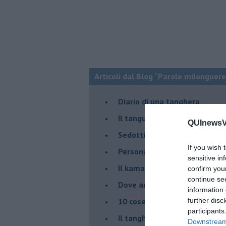
Articoli dal Blog “Parole milonguere
Diario di una tanghera
Il tanguero che entra in pista
QUInewsVa
Sedotti e abbandonati nel ta
If you wish 
Personalità tanguera
sensitive in
Il kamasutango
confirm you
continue se
Dove andiamo stasera?
information 
10 cose da non dire a fine ta
further disc
participants
Il tanghero odioso
Downstream 