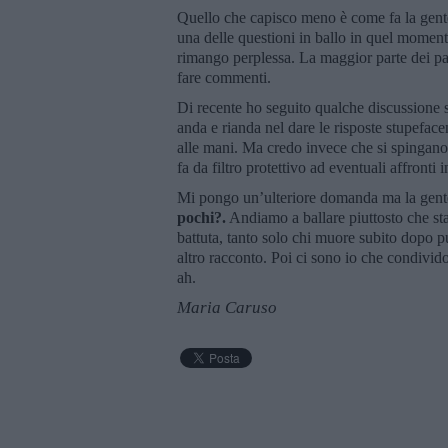
Quello che capisco meno è come fa la gente a
una delle questioni in ballo in quel moment
rimango perplessa. La maggior parte dei par
fare commenti.
Di recente ho seguito qualche discussione s
anda e rianda nel dare le risposte stupefacen
alle mani. Ma credo invece che si spingano 
fa da filtro protettivo ad eventuali affronti
Mi pongo un’ulteriore domanda ma la gente
pochi?.
Andiamo a ballare piuttosto che star
battuta, tanto solo chi muore subito dopo p
altro racconto. Poi ci sono io che condivido
ah.
Maria Caruso