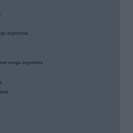
o
ngo argentino
 nel tango argentino
a
tino