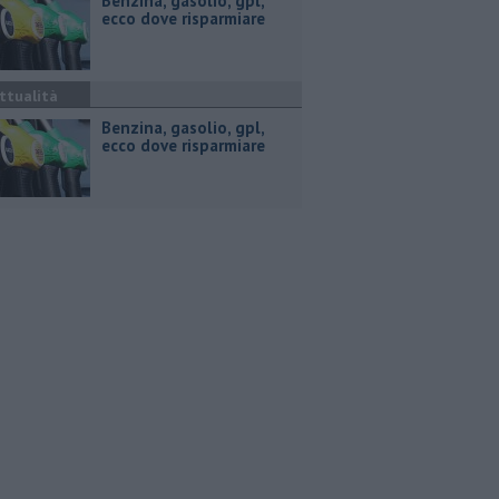
​Benzina, gasolio, gpl,
ecco dove risparmiare
ttualità
​Benzina, gasolio, gpl,
ecco dove risparmiare