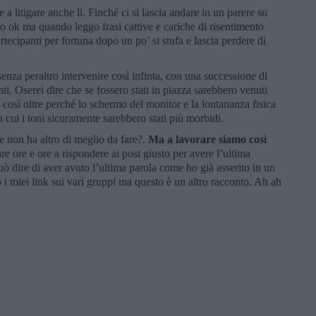
 litigare anche li. Finché ci si lascia andare in un parere su
o ok ma quando leggo frasi cattive e cariche di risentimento
tecipanti per fortuna dopo un po’ si stufa e lascia perdere di
enza peraltro intervenire così infinta, con una successione di
ti. Oserei dire che se fossero stati in piazza sarebbero venuti
così oltre perché lo schermo del monitor e la lontananza fisica
 in cui i toni sicuramente sarebbero stati più morbidi.
 non ha altro di meglio da fare?.
Ma a lavorare siamo così
e ore e ore a rispondere ai post giusto per avere l’ultima
uò dire di aver avuto l’ultima parola come ho già asserito in un
 i miei link sui vari gruppi ma questo è un altro racconto. Ah ah