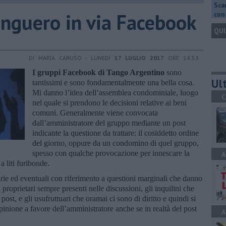
Scar
anguero in via Facebook
con 
QUI
DI MARIA CARUSO - LUNEDÌ
17 LUGLIO 2017
ORE 14:53
I gruppi Facebook di Tango Argentino
sono
Ult
tantissimi e sono fondamentalmente una bella cosa.
Mi danno l’idea dell’assemblea condominiale, luogo
C
nel quale si prendono le decisioni relative ai beni
comuni. Generalmente viene convocata
dall’amministratore del gruppo mediante un post
indicante la questione da trattare: il cosiddetto ordine
del giorno, oppure da un condomino di quel gruppo,
spesso con qualche provocazione per innescare la
A
a liti furibonde.
varie ed eventuali con riferimento a questioni marginali che danno
i proprietari sempre presenti nelle discussioni, gli inquilini che
post, e gli usufruttuari che oramai ci sono di diritto e quindi si
pinione a favore dell’amministratore anche se in realtà del post
A