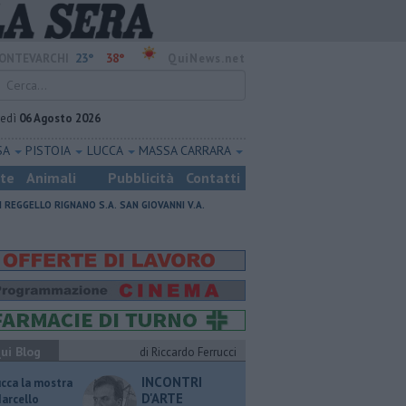
23°
38°
ONTEVARCHI
QuiNews.net
vedì
06 Agosto 2026
SA
PISTOIA
LUCCA
MASSA CARRARA
ste
Animali
Pubblicità
Contatti
I
REGGELLO
RIGNANO S.A.
SAN GIOVANNI V.A.
ui Blog
di Riccardo Ferrucci
INCONTRI
ucca la mostra
D'ARTE
Marcello