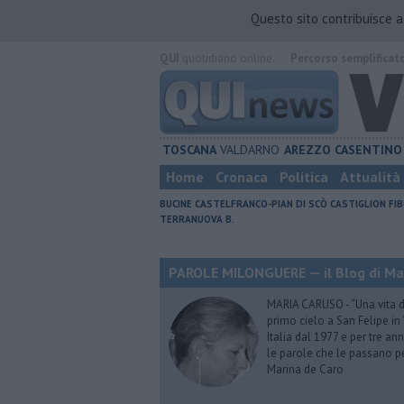
Questo sito contribuisce 
QUI
quotidiano online.
Percorso semplificat
TOSCANA
VALDARNO
AREZZO
CASENTINO
Home
Cronaca
Politica
Attualità
BUCINE
CASTELFRANCO-PIAN DI SCÒ
CASTIGLION FIB
TERRANUOVA B.
PAROLE MILONGUERE — il Blog di Ma
MARIA CARUSO - “Una vita da 
primo cielo a San Felipe in 
Italia dal 1977 e per tre ann
le parole che le passano p
Marina de Caro