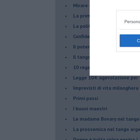
Mirare con la PNL
La prima volta
Persona
La politica nel tango argenti
Confidenze tanghere
Il potere delle tangueras
Il tango genera emozioni posi
10 regole tanguere che dov
Legge 104: agevolazione per 
Imprevisti di vita milonghera
Primi passi
I buoni maestri
Le madame Bovary nel tango
La prossemica nel tango arg
Donne è tutta colpa nostra !