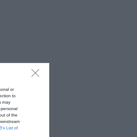
sonal or
ection to
ou may
 personal
out of the
 downstream
B’s List of