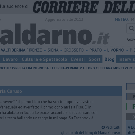
alla audience di
o
Aggiornato alle 20:12
METEO:
M
Gio
VALTIBERINA
FIRENZE
SIENA
GROSSETO
PRATO
LIVORNO
PI
Lavoro
Cultura e Spettacolo
Eventi
Sport
Blog
Intervi
OCCHI
CAVRIGLIA
FIGLINE-INCISA
LATERINA-PERGINE V.A.
LORO CIUFFENNA
MONTEVARCH
ria Caruso
vivere” è il primo libro che ha scritto dopo aver visto il
Venezuela ed aver fatto il primo ocho atràs a Pisa. E' in
i ha abitato in Sicilia. Le piace raccontarsi e raccontare con
Q
er la testa ballando un tango in milonga. Su Facebook è
Vedi tutti
A L
gli articoli del blog di Maria Caruso
di 