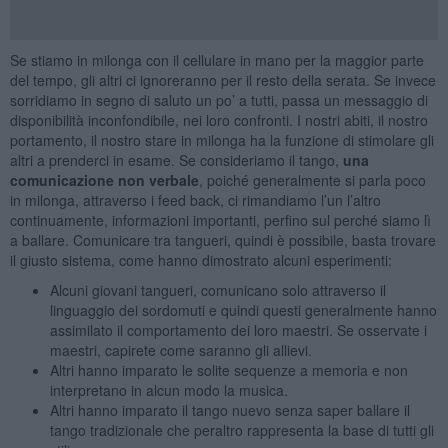
Se stiamo in milonga con il cellulare in mano per la maggior parte
del tempo, gli altri ci ignoreranno per il resto della serata. Se invece
sorridiamo in segno di saluto un po’ a tutti, passa un messaggio di
disponibilità inconfondibile, nei loro confronti. I nostri abiti, il nostro
portamento, il nostro stare in milonga ha la funzione di stimolare gli
altri a prenderci in esame. Se consideriamo il tango,
una
comunicazione non verbale
, poiché generalmente si parla poco
in milonga, attraverso i feed back, ci rimandiamo l’un l’altro
continuamente, informazioni importanti, perfino sul perché siamo lì
a ballare. Comunicare tra tangueri, quindi è possibile, basta trovare
il giusto sistema, come hanno dimostrato alcuni esperimenti:
Alcuni giovani tangueri, comunicano solo attraverso il
linguaggio dei sordomuti e quindi questi generalmente hanno
assimilato il comportamento dei loro maestri. Se osservate i
maestri, capirete come saranno gli allievi.
Altri hanno imparato le solite sequenze a memoria e non
interpretano in alcun modo la musica.
Altri hanno imparato il tango nuevo senza saper ballare il
tango tradizionale che peraltro rappresenta la base di tutti gli