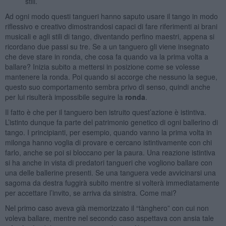
stili.
Ad ogni modo questi tangueri hanno saputo usare il tango in modo
riflessivo e creativo dimostrandosi capaci di fare riferimenti ai brani
musicali e agli stili di tango, diventando perfino maestri, appena si
ricordano due passi su tre. Se a un tanguero gli viene insegnato
che deve stare in ronda, che cosa fa quando va la prima volta a
ballare? Inizia subito a mettersi in posizione come se volesse
mantenere la ronda. Poi quando si accorge che nessuno la segue,
questo suo comportamento sembra privo di senso, quindi anche
per lui risulterà impossibile seguire la
ronda
.
Il fatto è che per il tanguero ben istruito quest’azione è istintiva.
L’istinto dunque fa parte del patrimonio genetico di ogni ballerino di
tango. I principianti, per esempio, quando vanno la prima volta in
milonga hanno voglia di provare e cercano istintivamente con chi
farlo, anche se poi si bloccano per la paura. Una reazione istintiva
si ha anche in vista di predatori tangueri che vogliono ballare con
una delle ballerine presenti. Se una tanguera vede avvicinarsi una
sagoma da destra fuggirà subito mentre si volterà immediatamente
per accettare l’invito, se arriva da sinistra. Come mai?
Nel primo caso aveva già memorizzato il “tànghero” con cui non
voleva ballare, mentre nel secondo caso aspettava con ansia tale