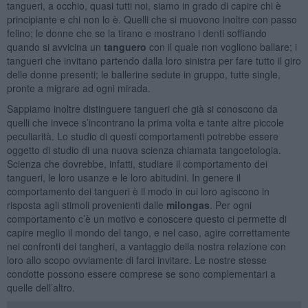
tangueri, a occhio, quasi tutti noi, siamo in grado di capire chi è
principiante e chi non lo è. Quelli che si muovono inoltre con passo
felino; le donne che se la tirano e mostrano i denti soffiando
quando si avvicina un
tanguero
con il quale non vogliono ballare; i
tangueri che invitano partendo dalla loro sinistra per fare tutto il giro
delle donne presenti; le ballerine sedute in gruppo, tutte single,
pronte a migrare ad ogni mirada.
Sappiamo inoltre distinguere tangueri che già si conoscono da
quelli che invece s’incontrano la prima volta e tante altre piccole
peculiarità. Lo studio di questi comportamenti potrebbe essere
oggetto di studio di una nuova scienza chiamata tangoetologia.
Scienza che dovrebbe, infatti, studiare il comportamento dei
tangueri, le loro usanze e le loro abitudini. In genere il
comportamento dei tangueri è il modo in cui loro agiscono in
risposta agli stimoli provenienti dalle
milongas
. Per ogni
comportamento c’è un motivo e conoscere questo ci permette di
capire meglio il mondo del tango, e nel caso, agire correttamente
nei confronti dei tangheri, a vantaggio della nostra relazione con
loro allo scopo ovviamente di farci invitare. Le nostre stesse
condotte possono essere comprese se sono complementari a
quelle dell’altro.