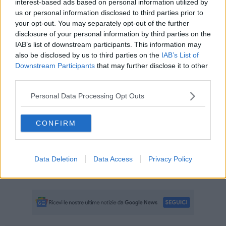
interest-based ads based on personal information utilized by
hanno imparato a ballare da un solo compagno (vedi esperimento
us or personal information disclosed to third parties prior to
di pavlov). Apprendere però per abitudine ha il vantaggio di aiutarle
your opt-out. You may separately opt-out of the further
ad affrontare le tande più cariche emotivamente, specie quelle
disclosure of your personal information by third parties on the
ballate con gli sconosciuti, ma tale inganno non funziona per
IAB’s list of downstream participants. This information may
sempre, poiché tutti alla fine capiranno che ballare con un estraneo
also be disclosed by us to third parties on the
IAB’s List of
non è poi così spaventoso.
Downstream Participants
that may further disclose it to other
Di certo il tango si apprende anche per imitazione (attenzione a chi
third parties.
si imita), per tentativi ma mai per ragionamento. Ai
maestroni
di
milongas consiglio vivamente di smettere di far lezioni e di godersi
Personal Data Processing Opt Outs
pertanto le tande poiché i loro sforzi sono del tutto inefficaci. A
riguardo dell’osservazione dobbiamo anche parlare dei messaggi
CONFIRM
visivi che peraltro in alcuni casi posoono sfociare in un vero e
proprio corteggiamento milonguero, ma quest’argomento merita un
intero capitolo.
A tutti buon tango.
Data Deletion
Data Access
Privacy Policy
Maria Caruso