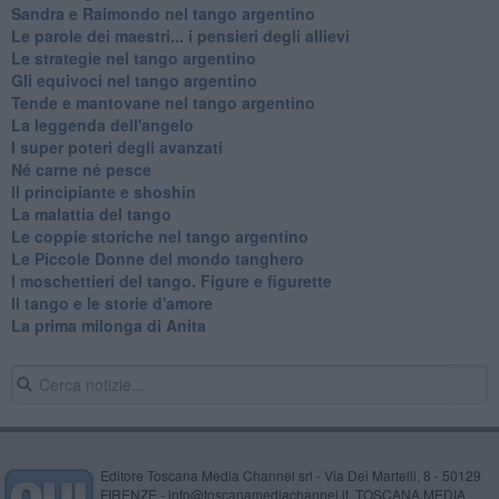
Sandra e Raimondo nel tango argentino
Le parole dei maestri... i pensieri degli allievi
Le strategie nel tango argentino
Gli equivoci nel tango argentino
Tende e mantovane nel tango argentino
La leggenda dell'angelo
I super poteri degli avanzati
​Né carne né pesce
Il principiante e shoshin
La malattia del tango
Le coppie storiche nel tango argentino
​Le Piccole Donne del mondo tanghero
I moschettieri del tango. Figure e figurette
Il tango e le storie d'amore
​La prima milonga di Anita
Editore Toscana Media Channel srl - Via Dei Martelli, 8 - 50129
FIRENZE - info@toscanamediachannel.it. TOSCANA MEDIA