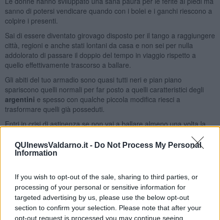
Le donne hanno sviluppato una sana paura per le ferite ai piedi ma
sanno di potersi vendicare quando con i bolei e i ganchi riescono a
colpire i presenti.
Sai di essere diventato girovago disposto per il tango a raggiungere
città, regioni e anche stati lontani da casa e non sei per nulla
addolorato di passare il doppio del tempo in viaggio rispetto a
quello effettivamente trascorso a ballare.
Gli abiti del tuo armadio sono quasi tutti neri e pian piano
spariscono quelli normali per far posto a quelli caratteristici degli
argentini
e spesso con qualche piccola modifica riesci a
trasformare quelli già posseduti.
Entri in crisi di astinenza se non vai a ballare almeno una volta la
settimana perché tu DEVI ballare e dividi il mondo in persone che
ballano il tango e quelle sfortunate che non lo fanno.
QUInewsValdarno.it -
Do Not Process My Personal
Information
Quanti di questi sintomi possiedi? Se non li hai ancora tutti non
scoraggiarti prima o poi arriveranno.
If you wish to opt-out of the sale, sharing to third parties, or
Maria Caruso
processing of your personal or sensitive information for
targeted advertising by us, please use the below opt-out
section to confirm your selection. Please note that after your
opt-out request is processed you may continue seeing