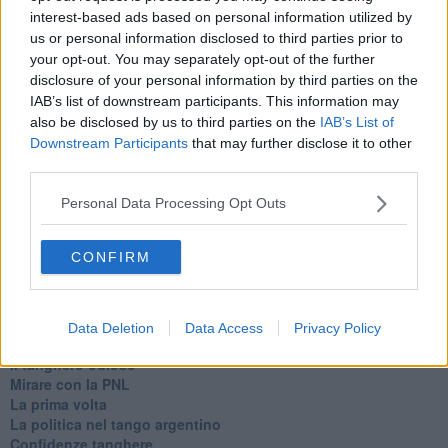
interest-based ads based on personal information utilized by
us or personal information disclosed to third parties prior to
Se vuoi leggere le notizie principali della Toscana iscriviti alla
your opt-out. You may separately opt-out of the further
Newsletter QUInews - ToscanaMedia.
Arriva gratis tutti i giorni
disclosure of your personal information by third parties on the
alle 20:00 direttamente nella tua casella di posta.
IAB’s list of downstream participants. This information may
also be disclosed by us to third parties on the
IAB’s List of
Basta cliccare
QUI
Downstream Participants
that may further disclose it to other
Ti potrebbe interessare anche:
third parties.
Articoli dal Blog “Parole milonguere” di Maria Caruso
Personal Data Processing Opt Outs
Diario di una tanghera
Il tanguero che entra in pista
CONFIRM
Sedotti e abbandonati nel tango argentino
Personalità tanguera
Il kamasutango
Dove andiamo stasera?
Data Deletion
Data Access
Privacy Policy
10 cose da non dire a fine tanda
Il tanghero odioso
Mirare con la PNL
La prima volta
La politica nel tango argentino
Confidenze tanghere