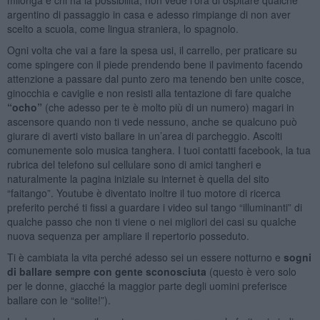
argentino di passaggio in casa e adesso rimpiange di non aver
scelto a scuola, come lingua straniera, lo spagnolo.
Ogni volta che vai a fare la spesa usi, il carrello, per praticare su
come spingere con il piede prendendo bene il pavimento facendo
attenzione a passare dal punto zero ma tenendo ben unite cosce,
ginocchia e caviglie e non resisti alla tentazione di fare qualche
“ocho”
(che adesso per te è molto più di un numero) magari in
ascensore quando non ti vede nessuno, anche se qualcuno può
giurare di averti visto ballare in un’area di parcheggio. Ascolti
comunemente solo musica tanghera. I tuoi contatti facebook, la tua
rubrica del telefono sul cellulare sono di amici tangheri e
naturalmente la pagina iniziale su internet è quella del sito
“faitango”. Youtube è diventato inoltre il tuo motore di ricerca
preferito perché ti fissi a guardare i video sul tango “illuminanti” di
qualche passo che non ti viene o nei migliori dei casi su qualche
nuova sequenza per ampliare il repertorio posseduto.
Ti è cambiata la vita perché adesso sei un essere notturno e
sogni
di ballare sempre con gente sconosciuta
(questo è vero solo
per le donne, giacché la maggior parte degli uomini preferisce
ballare con le “solite!”).