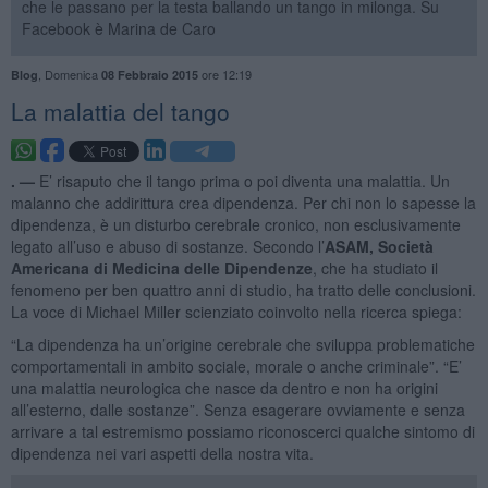
che le passano per la testa ballando un tango in milonga. Su
Facebook è Marina de Caro
,
Domenica
ore 12:19
Blog
08 Febbraio 2015
La malattia del tango
. —
E’ risaputo che il tango prima o poi diventa una malattia. Un
malanno che addirittura crea dipendenza. Per chi non lo sapesse la
dipendenza, è un disturbo cerebrale cronico, non esclusivamente
legato all’uso e abuso di sostanze. Secondo l’
ASAM, Società
Americana di Medicina delle Dipendenze
, che ha studiato il
fenomeno per ben quattro anni di studio, ha tratto delle conclusioni.
La voce di Michael Miller scienziato coinvolto nella ricerca spiega:
“La dipendenza ha un’origine cerebrale che sviluppa problematiche
comportamentali in ambito sociale, morale o anche criminale”. “E’
una malattia neurologica che nasce da dentro e non ha origini
all’esterno, dalle sostanze”. Senza esagerare ovviamente e senza
arrivare a tal estremismo possiamo riconoscerci qualche sintomo di
dipendenza nei vari aspetti della nostra vita.