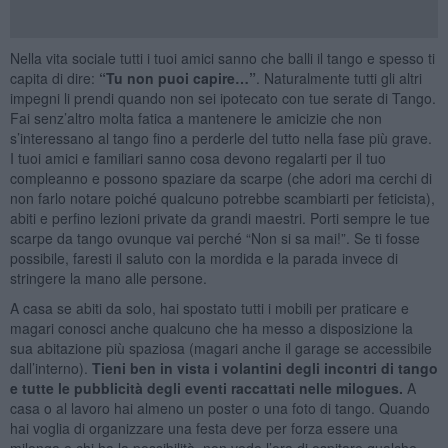
Nella vita sociale tutti i tuoi amici sanno che balli il tango e spesso ti
capita di dire:
“Tu non puoi capire…”
. Naturalmente tutti gli altri
impegni li prendi quando non sei ipotecato con tue serate di Tango.
Fai senz’altro molta fatica a mantenere le amicizie che non
s’interessano al tango fino a perderle del tutto nella fase più grave.
I tuoi amici e familiari sanno cosa devono regalarti per il tuo
compleanno e possono spaziare da scarpe (che adori ma cerchi di
non farlo notare poiché qualcuno potrebbe scambiarti per feticista),
abiti e perfino lezioni private da grandi maestri. Porti sempre le tue
scarpe da tango ovunque vai perché “Non si sa mai!”. Se ti fosse
possibile, faresti il saluto con la mordida e la parada invece di
stringere la mano alle persone.
A casa se abiti da solo, hai spostato tutti i mobili per praticare e
magari conosci anche qualcuno che ha messo a disposizione la
sua abitazione più spaziosa (magari anche il garage se accessibile
dall’interno).
Tieni ben in vista i volantini degli incontri di tango
e tutte le pubblicità degli eventi raccattati nelle milogues.
A
casa o al lavoro hai almeno un poster o una foto di tango. Quando
hai voglia di organizzare una festa deve per forza essere una
milonga e chi ha la possibilità, non vede l’ora di ospitare qualche