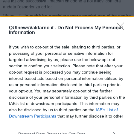
Alla lezione successiva i maestri chiedono a noi allievi com’era
andata l’esperienza ed io:
“Bene…!”
“In realtà ho pomiciato tanto perché non ci ho capito
niente”.
Facendo ridere naturalmente tutti.
QUInewsValdarno.it -
Do Not Process My Personal
Sono tornata altre volte a ballare ma non avevo più rivisto il mio
Information
primo ballerino e ad ogni modo non credo mi avrebbe più invitato
visto la figuraccia che avevo fatto.
If you wish to opt-out of the sale, sharing to third parties, or
Dopo tre anni circa un pomeriggio la mia amica Teresa mi propone
processing of your personal or sensitive information for
di andare in una milonga particolare per noi poiché non era nella
targeted advertising by us, please use the below opt-out
nostra zona ed entusiasta per la novità, organizziamo la
section to confirm your selection. Please note that after your
spedizione.
opt-out request is processed you may continue seeing
Locale molto piccolo, carino con luci soffuse più del solito e novità
interest-based ads based on personal information utilized by
della serata la
“Tanda Rosa”.
us or personal information disclosed to third parties prior to
your opt-out. You may separately opt-out of the further
Avevo già intravisto il mio primo ballerino che naturalmente non mi
disclosure of your personal information by third parties on the
ha riconosciuto e intraprendente più che mai vista la mia acquisita
IAB’s list of downstream participants. This information may
esperienza, mi approccio nell’invito.
also be disclosed by us to third parties on the
IAB’s List of
Magia del tango…
Downstream Participants
that may further disclose it to other
third parties.
Altra musica per le mie orecchie.
Riesco a percepire il suo respiro e i suoi passi prima ancora che li