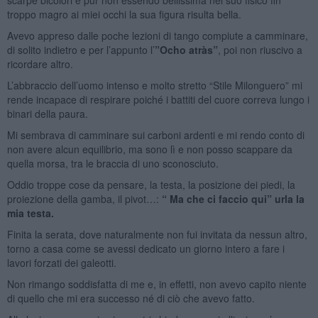
troppo magro ai miei occhi la sua figura risulta bella.
Avevo appreso dalle poche lezioni di tango compiute a camminare,
di solito indietro e per l’appunto l’
”Ocho atràs”
, poi non riuscivo a
ricordare altro.
L’abbraccio dell’uomo intenso e molto stretto “Stile Milonguero” mi
rende incapace di respirare poiché i battiti del cuore correva lungo i
binari della paura.
Mi sembrava di camminare sui carboni ardenti e mi rendo conto di
non avere alcun equilibrio, ma sono lì e non posso scappare da
quella morsa, tra le braccia di uno sconosciuto.
Oddio troppe cose da pensare, la testa, la posizione dei piedi, la
proiezione della gamba, il pivot…:
“ Ma che ci faccio qui” urla la
mia testa.
Finita la serata, dove naturalmente non fui invitata da nessun altro,
torno a casa come se avessi dedicato un giorno intero a fare i
lavori forzati dei galeotti.
Non rimango soddisfatta di me e, in effetti, non avevo capito niente
di quello che mi era successo né di ciò che avevo fatto.