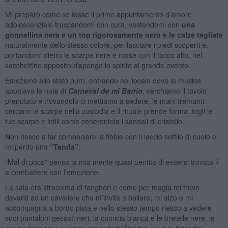
Mi preparo come se fosse il primo appuntamento d’amore
adolescenziale truccandomi con cura, vestendomi con
una
gonnellina nera e un top rigorosamente nero e le calze tagliate
naturalmente dello stesso colore, per lasciare i piedi scoperti e,
portandomi dietro le scarpe nere e rosse con il tacco alto, nel
sacchettino apposito dispongo lo spirito al grande evento.
Emozione allo stato puro, entrando nel locale dove la musica
appaiava le note di
Carneval de mi Barrio
; cerchiamo il tavolo
prenotato e trovandolo ci mettiamo a sedere, le mani tremanti
cercano le scarpe nella custodia e il rituale prende forma: togli le
tue scarpe e infili come cenerentola i sandali di cristallo.
Non riesco a far combaciare la fibbia con il laccio sottile di cuoio e
mi perdo una
“Tanda”
:
“Mal di poco” pensa la mia mente quasi pentita di essersi trovata lì
a combattere con l’emozione.
La sala era stracolma di tangheri e come per magia mi trovo
davanti ad un cavaliere che m’invita a ballare; mi alzo e mi
accompagna a bordo pista e nello stesso tempo riesco a vedere
suoi pantaloni gessati neri, la camicia bianca e le bretelle nere, le
scarpe bicolori e pur non essendo bellissima nel suo fisico fin