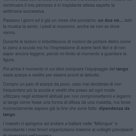
continuare il mio percorso e in trepidante attesa aspetto la
settimana successiva.
Passano i giorni ed è già un mese che proviamo:
un dos tre…
beh
la musica la sento, i piedi si muovono, anche se non so dove
vanno.
Durante le lezioni ci imbottiscono di nozioni da portare dietro come
lo zaino a scuola ma ho l’impressione di avere tanti libri e di non
saper ancora leggere, perciò mi limito al momento a guardare le
figure.
Poi arriva il momento in cui devi comprare l’equipaggio del
tango
ossia scarpe e vestito per essere pronti al debutto.
Compro un paio di scarpe da poco, caso mai decidessi di non
frequentare più la scuola e vestiti che posso ad ogni modo
utilizzare negli ambienti abituali per non compromettermi e legarmi
al tango come fosse una forma di difesa da una malattia, ma forse
inconsciamente sapevo già la fine che avrei fatto:
dipendenza da
tango
.
I maestri ci spingono ad andare a ballare nelle “Milongue” e
nonostante i miei timori organizziamo insieme ai colleghi principianti
di cimentarci nell’impresa.