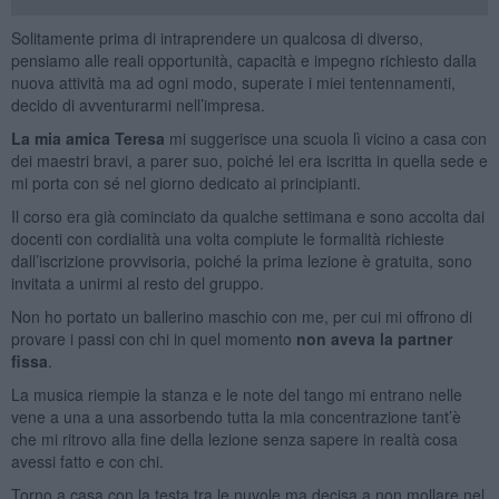
Solitamente prima di intraprendere un qualcosa di diverso,
pensiamo alle reali opportunità, capacità e impegno richiesto dalla
nuova attività ma ad ogni modo, superate i miei tentennamenti,
decido di avventurarmi nell’impresa.
La mia amica Teresa
mi suggerisce una scuola lì vicino a casa con
dei maestri bravi, a parer suo, poiché lei era iscritta in quella sede e
mi porta con sé nel giorno dedicato ai principianti.
Il corso era già cominciato da qualche settimana e sono accolta dai
docenti con cordialità una volta compiute le formalità richieste
dall’iscrizione provvisoria, poiché la prima lezione è gratuita, sono
invitata a unirmi al resto del gruppo.
Non ho portato un ballerino maschio con me, per cui mi offrono di
provare i passi con chi in quel momento
non aveva la partner
fissa
.
La musica riempie la stanza e le note del tango mi entrano nelle
vene a una a una assorbendo tutta la mia concentrazione tant’è
che mi ritrovo alla fine della lezione senza sapere in realtà cosa
avessi fatto e con chi.
Torno a casa con la testa tra le nuvole ma decisa a non mollare nel