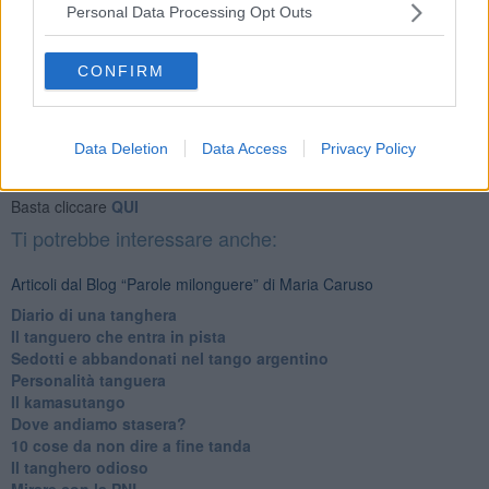
Personal Data Processing Opt Outs
CONFIRM
Se vuoi leggere le notizie principali della Toscana iscriviti alla
Data Deletion
Data Access
Privacy Policy
Newsletter QUInews - ToscanaMedia.
Arriva gratis tutti i giorni
alle 20:00 direttamente nella tua casella di posta.
Basta cliccare
QUI
Ti potrebbe interessare anche:
Articoli dal Blog “Parole milonguere” di Maria Caruso
Diario di una tanghera
Il tanguero che entra in pista
Sedotti e abbandonati nel tango argentino
Personalità tanguera
Il kamasutango
Dove andiamo stasera?
10 cose da non dire a fine tanda
Il tanghero odioso
Mirare con la PNL