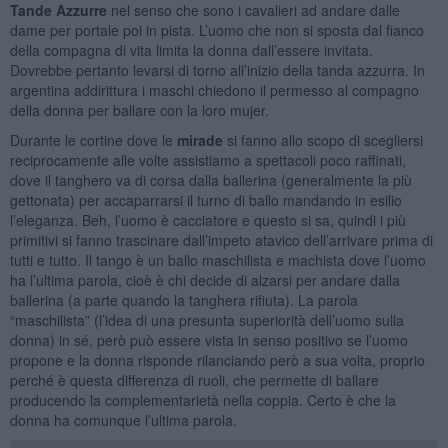
Tande Azzurre
nel senso che sono i cavalieri ad andare dalle
dame per portale poi in pista. L’uomo che non si sposta dal fianco
della compagna di vita limita la donna dall’essere invitata.
Dovrebbe pertanto levarsi di torno all’inizio della tanda azzurra. In
argentina addirittura i maschi chiedono il permesso al compagno
della donna per ballare con la loro mujer.
Durante le cortine dove le
mirade
si fanno allo scopo di scegliersi
reciprocamente alle volte assistiamo a spettacoli poco raffinati,
dove il tanghero va di corsa dalla ballerina (generalmente la più
gettonata) per accaparrarsi il turno di ballo mandando in esilio
l’eleganza. Beh, l’uomo è cacciatore e questo si sa, quindi i più
primitivi si fanno trascinare dall’impeto atavico dell’arrivare prima di
tutti e tutto. Il tango è un ballo maschilista e machista dove l’uomo
ha l’ultima parola, cioè è chi decide di alzarsi per andare dalla
ballerina (a parte quando la tanghera rifiuta). La parola
“maschilista” (l’idea di una presunta superiorità dell’uomo sulla
donna) in sé, però può essere vista in senso positivo se l’uomo
propone e la donna risponde rilanciando però a sua volta, proprio
perché è questa differenza di ruoli, che permette di ballare
producendo la complementarietà nella coppia. Certo è che la
donna ha comunque l’ultima parola.