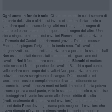
Ogni uomo in fondo è solo.
Ci sono momenti in cui ci sembra di
far parte della vita e altri in cui invece ci sembra di stare solo a
guardare quel che succede agli altri ma il tango ha bisogno di
amare ed essere amato e per questo ha bisogno dell’altro. Una
storia singolare ai tempi dei cavalieri Bianchi riusciti ad arrivare
all’armeria del Castello per riarmarsi grazie all’aiuto di messer
Paolo può spiegare l’origine della tanda rosa. Tali cavalieri
riorganizzatisi erano riusciti ad arrivare alla porta della sala dei balli.
Non essendo stati riconosciuti come nemici, il guardiano dei
cavalieri
Neri
li fece entrare consentendo ai
Bianchi
di mettere
sotto scacco i Neri. Il principe dei cavalieri Bianchi a quel punto,
volle parlare con il capo dei cavalieri Neri, per arrivare a una
soluzione senza spargimento di sangue. Difatti questi ultimi
lasciarono il castello completamente disarmati ottenendo un
accordo fra cavalieri senza morti né feriti. La notte di festa poteva
essere ripresa a quel punto, visto lo scampato pericolo e, si decise
di festeggiare l’evento lasciando alle dame il diritto di scelta
(tradizionalmente di spettanza del cavaliere). La prima tanda fu
quindi detta
Rosa
dove ogni dama potè scegliere il cavaliere che
aveva ritenuto più valoroso dimostrando il proprio coraggio in