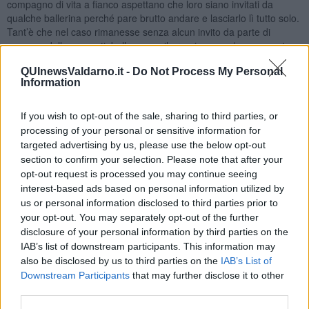
compagno di vita a fianco aspettano che loro siano invitati da
qualche ballerina perché pare brutto andare e lasciarlo lì tutto solo.
Tant’è che nel caso rimanesse senza alcun invito da parte di
nessuna delle presenti, ballano con il proprio uomo (con un certo
disappunto, secondo me). Alcune prese dall’emozione e dalla
QUInewsValdarno.it -
Do Not Process My Personal
timidezza non invitano alcun maschio mentre altre non hanno
Information
occhio nello scegliere e magari pescano il principiante più assoluto
pentendosi amaramente e rimuginando dentro di se per l’errore
commesso per l’intera durata della tanda.
If you wish to opt-out of the sale, sharing to third parties, or
processing of your personal or sensitive information for
Ahimè nella vita, la scelta, quale libero atto di volontà tra tante
targeted advertising by us, please use the below opt-out
disponibilità, si manifesta preferendo una piuttosto che un’altra,
section to confirm your selection. Please note that after your
ritenendola la migliore, la più adatta, la più conveniente in
opt-out request is processed you may continue seeing
conformità a criteri personali di giudizio o dietro la spinta d’impulsi
interest-based ads based on personal information utilized by
momentanei, non sempre è vincente con il senno di poi,
us or personal information disclosed to third parties prior to
rimandandoci alla riflessione: non è chi ho scelto per ballare ma
con chi non ballerò o non avrò più la possibilità di ballare.
your opt-out. You may separately opt-out of the further
disclosure of your personal information by third parties on the
Dame
, fate attenzione pertanto, durante le Tande Rosa a non
IAB’s list of downstream participants. This information may
sprecare occasioni; non fate scelte superficiali giustificando il vostro
also be disclosed by us to third parties on the
IAB’s List of
comportamento perché sono poche le milonghe con Tande Rosa
Downstream Participants
that may further disclose it to other
perché, ricordate, è sempre meglio poche tande ma buone.
third parties.
Maria Caruso