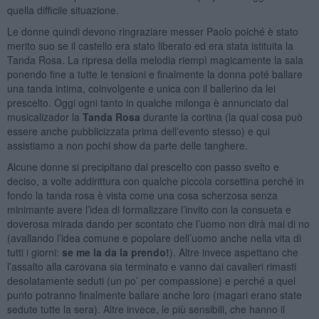
quella difficile situazione.
Le donne quindi devono ringraziare messer Paolo poiché è stato
merito suo se il castello era stato liberato ed era stata istituita la
Tanda Rosa. La ripresa della melodia riempì magicamente la sala
ponendo fine a tutte le tensioni e finalmente la donna poté ballare
una tanda intima, coinvolgente e unica con il ballerino da lei
prescelto. Oggi ogni tanto in qualche milonga è annunciato dal
musicalizador la
Tanda Rosa
durante la cortina (la qual cosa può
essere anche pubblicizzata prima dell’evento stesso) e qui
assistiamo a non pochi show da parte delle tanghere.
Alcune donne si precipitano dal prescelto con passo svelto e
deciso, a volte addirittura con qualche piccola corsettina perché in
fondo la tanda rosa è vista come una cosa scherzosa senza
minimante avere l’idea di formalizzare l’invito con la consueta e
doverosa mirada dando per scontato che l’uomo non dirà mai di no
(avallando l’idea comune e popolare dell’uomo anche nella vita di
tutti i giorni:
se me la da la prendo!
). Altre invece aspettano che
l’assalto alla carovana sia terminato e vanno dai cavalieri rimasti
desolatamente seduti (un po’ per compassione) e perché a quel
punto potranno finalmente ballare anche loro (magari erano state
sedute tutte la sera). Altre invece, le più sensibili, che hanno il