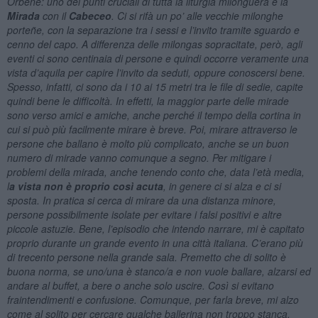
Orbene: uno dei punti cruciali di tutta la liturgia milonguera è la
Mirada
con il
Cabeceo
. Ci si rifà un po’ alle vecchie milonghe
porteñe, con la separazione tra i sessi e l’invito tramite sguardo e
cenno del capo. A differenza delle milongas sopracitate, però, agli
eventi ci sono centinaia di persone e quindi occorre veramente una
vista d’aquila per capire l’invito da seduti, oppure conoscersi bene.
Spesso, infatti, ci sono da i 10 ai 15 metri tra le file di sedie, capite
quindi bene le difficoltà. In effetti, la maggior parte delle mirade
sono verso amici e amiche, anche perché il tempo della cortina in
cui si può più facilmente mirare è breve. Poi, mirare attraverso le
persone che ballano è molto più complicato, anche se un buon
numero di mirade vanno comunque a segno. Per mitigare i
problemi della mirada, anche tenendo conto che, data l’età media,
l
a vista non è proprio così acuta
, in genere ci si alza e ci si
sposta. In pratica si cerca di mirare da una distanza minore,
persone possibilmente isolate per evitare i falsi positivi e altre
piccole astuzie. Bene, l’episodio che intendo narrare, mi è capitato
proprio durante un grande evento in una città italiana. C’erano più
di trecento persone nella grande sala. Premetto che di solito è
buona norma, se uno/una è stanco/a e non vuole ballare, alzarsi ed
andare al buffet, a bere o anche solo uscire. Così si evitano
fraintendimenti e confusione. Comunque, per farla breve, mi alzo
come al solito per cercare qualche ballerina non troppo stanca,