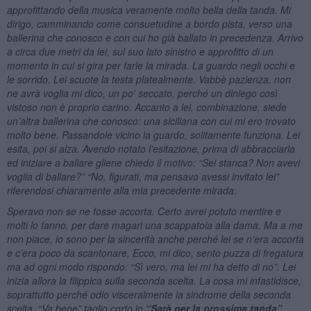
approfittando della musica veramente molto bella della tanda. Mi
dirigo, camminando come consuetudine a bordo pista, verso una
ballerina che conosco e con cui ho già ballato in precedenza. Arrivo
a circa due metri da lei, sul suo lato sinistro e approfitto di un
momento in cui si gira per farle la mirada. La guardo negli occhi e
le sorrido. Lei scuote la testa platealmente. Vabbè pazienza, non
ne avrà voglia mi dico, un po’ seccato, perché un diniego così
vistoso non è proprio carino. Accanto a lei, combinazione, siede
un’altra ballerina che conosco: una siciliana con cui mi ero trovato
molto bene. Passandole vicino la guardo, solitamente funziona. Lei
esita, poi si alza. Avendo notato l’esitazione, prima di abbracciarla
ed iniziare a ballare gliene chiedo il motivo: “Sei stanca? Non avevi
voglia di ballare?” “No, figurati, ma pensavo avessi invitato lei”
riferendosi chiaramente alla mia precedente mirada.
Speravo non se ne fosse accorta. Certo avrei potuto mentire e
molti lo fanno, per dare magari una scappatoia alla dama. Ma a me
non piace, io sono per la sincerità anche perché lei se n’era accorta
e c’era poco da scantonare. Ecco, mi dico, sento puzza di fregatura
ma ad ogni modo rispondo: “Sì vero, ma lei mi ha detto di no”. Lei
inizia allora la filippica sulla seconda scelta. La cosa mi infastidisce,
soprattutto perché odio visceralmente la sindrome della seconda
scelta. “Va bene” taglio corto io
“Sarà per la prossima tanda”
.