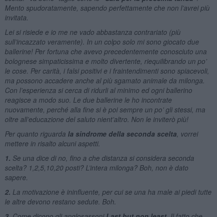
Mento spudoratamente, sapendo perfettamente che non l’avrei più
invitata.
Lei si risiede e io me ne vado abbastanza contrariato (più
sull’incazzato veramente). In un colpo solo mi sono giocato due
ballerine! Per fortuna che avevo precedentemente conosciuto una
bolognese simpaticissima e molto divertente, riequilibrando un po’
le cose. Per carità, i falsi positivi e i fraintendimenti sono spiacevoli,
ma possono accadere anche al più sgamato animale da milonga.
Con l’esperienza si cerca di ridurli al minimo ed ogni ballerino
reagisce a modo suo. Le due ballerine le ho incontrate
nuovamente, perché alla fine si è poi sempre un po’ gli stessi, ma
oltre all’educazione del saluto nient’altro. Non le inviterò più!
Per quanto riguarda
la sindrome della seconda scelta
, vorrei
mettere in risalto alcuni aspetti.
1.
Se una dice di no, fino a che distanza si considera seconda
scelta? 1,2,5,10,20 posti? L’intera milonga? Boh, non è dato
sapere.
2.
La motivazione è ininfluente, per cui se una ha male ai piedi tutte
le altre devono restano sedute. Boh.
3.
Come dicono gli anglosassoni
Last but non least
. Il fatto che