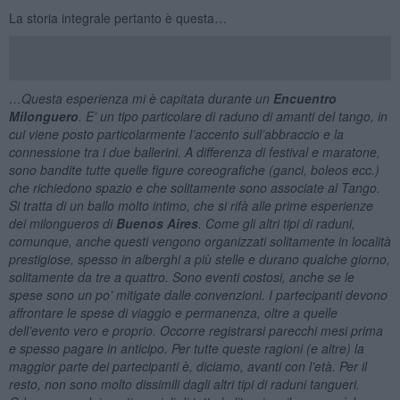
La storia integrale pertanto è questa…
…Questa esperienza mi è capitata durante un
Encuentro
Milonguero
. E’ un tipo particolare di raduno di amanti del tango, in
cui viene posto particolarmente l’accento sull’abbraccio e la
connessione tra i due ballerini. A differenza di festival e maratone,
sono bandite tutte quelle figure coreografiche (ganci, boleos ecc.)
che richiedono spazio e che solitamente sono associate al Tango.
Si tratta di un ballo molto intimo, che si rifà alle prime esperienze
dei milongueros di
Buenos Aires
. Come gli altri tipi di raduni,
comunque, anche questi vengono organizzati solitamente in località
prestigiose, spesso in alberghi a più stelle e durano qualche giorno,
solitamente da tre a quattro. Sono eventi costosi, anche se le
spese sono un po’ mitigate dalle convenzioni. I partecipanti devono
affrontare le spese di viaggio e permanenza, oltre a quelle
dell’evento vero e proprio. Occorre registrarsi parecchi mesi prima
e spesso pagare in anticipo. Per tutte queste ragioni (e altre) la
maggior parte dei partecipanti è, diciamo, avanti con l’età. Per il
resto, non sono molto dissimili dagli altri tipi di raduni tangueri.