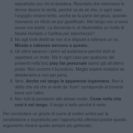
soprattutto con chi si desidera. Ricordate che nemmeno le
donne dicono la verità, perché va da sé che, in ogni caso
l’orgoglio rimane ferito, anche se fa parte del gioco, quando
riceviamo un rifiuto se pur giustificato. Nel tango non ci sono
scuse ma scelte. La domanda è, si rifiuterebbe un invito di
Noelia Hurtado o Carlitos per stanchezza?.
No agli inviti diretti se non si è disposti a tollerare un no.
Mirada e cabeceo servono a questo.
Gli ultimi saranno i primi ad andarsene perché stufi di
aspettare un invito. Ma in ogni caso per qualcuno dei
presenti nella loro
play list personale
siamo già all’ultimo
posto. Non occorre il buonismo. Meglio essere invitati/e se
desiderati/e e non per pena.
Vero.
Anche nel tango le apparenze ingannano
. Non è
detto che ciò che si vede da “fuori” corrisponda al trovarsi
bene con l’altro.
Non tutti la pensiamo allo stesso modo.
Come nella vita
così è nel tango.
Il tango è bello perché è vario.
Per concludere un grazie di cuore al nostro amico per la
condivisione e soprattutto per l’opportunità offertaci poiché questo
argomento rimane quello sempre più gettonato.