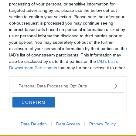
processing of your personal or sensitive information for
molto oltre… possibilmente dalla parte opposta dalla sala e
targeted advertising by us, please use the below opt-out
in ogni caso lontano dalla visuale della ballerina che ha detto
section to confirm your selection. Please note that after your
di no oppure si salta la tanda.
Avere comunque sempre un
opt-out request is processed you may continue seeing
piano B è fondamentale.
E’ possibile che la donna invitata
interest-based ads based on personal information utilized by
dopo la prima, non fosse una seconda scelta ma messa così
us or personal information disclosed to third parties prior to
si può avere questa impressione. Tutti abbiamo una prima
scelta e tante seconde scelte. Nella donna è meno evidente
your opt-out. You may separately opt-out of the further
poiché stando seduta può far finta di non aver ricevuto un
disclosure of your personal information by third parties on the
rifiuto e nessuno lo vede. Nell’uomo, specie se va al pascolo,
IAB’s list of downstream participants. This information may
quando la donna gli dice di no, è sotto gli occhi di tutti. La
also be disclosed by us to third parties on the
IAB’s List of
domanda è… questa donna era veramente una equivalente
Downstream Participants
that may further disclose it to other
prima scelta?. Il concetto è che le prime e le secondo scelte
third parties.
cambiano continuamente e in realtà non dipendono dalla
persona in questione ma da altri fattori. Posto nuovo, gente
Personal Data Processing Opt Outs
nuova, posizione migliore, melodia che si balla meglio con la
persona scelta per prima, ecc.
CONFIRM
Il fatto di conoscere le ballerine, diciamo di seconda scelta,
non cambia il comportamento da adottare da parte del
tanguero.
Nel tango non abbiamo amici.
O siamo rivali o
abbiamo “clienti”. Non si può pensare di fare il maggior
Data Deletion
Data Access
Privacy Policy
numero di amicizie con l’idea di avere più possibilità di
ballare. Non è affatto vero. Nel tango si balla se si ha voglia e