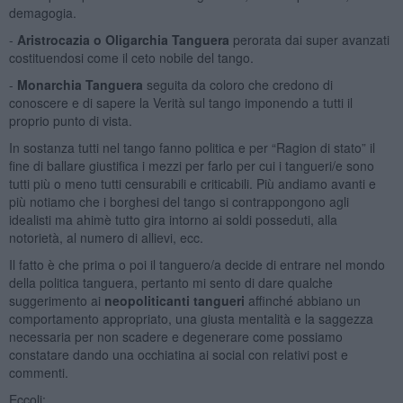
demagogia.
-
Aristrocazia o Oligarchia Tanguera
perorata dai super avanzati
costituendosi come il ceto nobile del tango.
-
Monarchia Tanguera
seguita da coloro che credono di
conoscere e di sapere la Verità sul tango imponendo a tutti il
proprio punto di vista.
In sostanza tutti nel tango fanno politica e per “Ragion di stato” il
fine di ballare giustifica i mezzi per farlo per cui i tangueri/e sono
tutti più o meno tutti censurabili e criticabili. Più andiamo avanti e
più notiamo che i borghesi del tango si contrappongono agli
idealisti ma ahimè tutto gira intorno ai soldi posseduti, alla
notorietà, al numero di allievi, ecc.
Il fatto è che prima o poi il tanguero/a decide di entrare nel mondo
della politica tanguera, pertanto mi sento di dare qualche
suggerimento ai
neopoliticanti tangueri
affinché abbiano un
comportamento appropriato, una giusta mentalità e la saggezza
necessaria per non scadere e degenerare come possiamo
constatare dando una occhiatina ai social con relativi post e
commenti.
Eccoli: