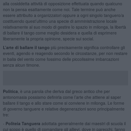
alla cosiddetta attività di opposizione effettuata quando qualcuno
non la pensa esattamente come noi. Tale termine può anche
essere attribuito a organizzatori oppure a ogni singolo tanguero/a
costituendo quest’ultimo una specie di amministrazione locale
relativamente al suo modo di gestire lo spazio in milonga, la libertà
di ballare il tango come meglio desidera e quella di esprimere
liberamente la propria opinione, specie sui social.
L’arte di ballare il tango
più precisamente significa controllare gli
eventi, agendo e reagendo secondo le circostanze, per non restare
in balia del vento come fossimo delle piccolissime imbarcazioni
senza alcun timone.
Politica
, è una parola che deriva dal greco antico che per
antonomasia possiamo definirla come l’arte che attiene al saper
ballare il tango e allo stare come si conviene in milonga. Le forme
di governo tanguere e relative degenerazioni sono principalmente
tre:
-
Politeia Tanguera
adottata generalmente dai maestri di scuola il
cui scopo è quello di comandare gli allievi, dove in parecchi, fanno