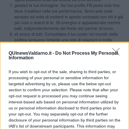
gestisci la tua immagine. Sul tuo profilo FB posta solo foto
dove ti esibisci nelle tue performance. Scrivi solo cose
sensate ed evita di metterti in aperto contrasto con chi è già
più noto o avanti di te. Sii energico e appassionato mentre
balli, indipendentemente del livello del partner di turno.
sii amico di tutti. Consolidare il tuo posto nel mondo della
politica tanguera richiede una rete di relazioni e molta
capacità di socializzare.
Spendi il tuo denaro con giudizio valutando quali eventi
QUInewsValdarno.it -
Do Not Process My Personal
seguire e quali lezioni o stage per migliorare più che puoi il
Information
tuo livello di ballo.
evita gli scandali e fai del tuo meglio per scansare le
If you wish to opt-out of the sale, sharing to third parties, or
complicità di circostanza perché la verità viene sempre fuori.
processing of your personal or sensitive information for
iscriviti a un congruo numero di gruppi sui social per far
targeted advertising by us, please use the below opt-out
conoscere le tue opinioni in merito al tango ma evita di
section to confirm your selection. Please note that after your
gettare fango sugli altri perché sappi che la gente in ambito
opt-out request is processed you may continue seeing
pubblico preferisce i perdenti e i poverini.
interest-based ads based on personal information utilized by
Un paio di avvertenze infine sono d’obbligo:
us or personal information disclosed to third parties prior to
your opt-out. You may separately opt-out of the further
non essere ipocritamente sicuro di te, perché i saccenti
vanno poco lontano
disclosure of your personal information by third parties on the
non nascondere niente. Una immagine di trasparenza è
IAB’s list of downstream participants. This information may