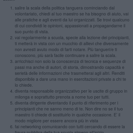
salire la scala della politica tanguera cominciando dal
volontariato, chiedi al tuo maestro se ha bisogno di aiuto, vai
alle pratiche e agli eventi da lui organizzati. Se trovi qualcuno
di cui condividi le opinioni, appassionati a propagandarne il
suo punto di vista.
vai regolarmente a scuola, specie alla lezione dei principianti,
ti metterà in vista con un mucchio di allievi che diversamente
non avresti avuto modo di farti notare. Più tangueri/e ti
conoscono, più sarà facile continuare a salire la scala.
arricchisci non solo la conoscenza di tecnica e sequenze di
passi ma anche di autori, di storia, dimostrando capacità e
serietà delle informazioni che trasmetterai agli altri. Renditi
disponibile a dare una mano in esercitazioni private a chi te
lo chiede.
diventa responsabile organizzativo per le uscite di gruppo in
milonga e soprattutto prenota a nome tuo per tutti.
diventa dirigente diventando il punto di riferimento per i
principianti che ne sanno meno di te. Non dire no se il tuo
maestro ti chiede di sostituirlo in qualche occasione. E’ il
modo migliore per essere ancora più in vista
fai networking comunicando con tutti cercando di essere la
figura pubblica della tua scuola almeno all’inizio.