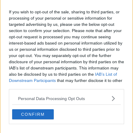
If you wish to opt-out of the sale, sharing to third parties, or
Tutti hanno il diritto di viaggiare, ci mancherebbe altro, ma altra
processing of your personal or sensitive information for
cosa è dichiarare la resa a questo turismo senza regole. Ma un
targeted advertising by us, please use the below opt-out
luogo va visitato a Rodi : il museo archeologico. Quasi sempre
deserto. Qui si incontra un piccolo gioiello: Afrodite accovacciata
section to confirm your selection. Please note that after your
nel bagno.
opt-out request is processed you may continue seeing
interest-based ads based on personal information utilized by
Scolpita nel primo secolo a.c. Non ha nulla di regale o divino: una
us or personal information disclosed to third parties prior to
ragazza che sta strizzando i capelli dopo il bagno. Nuda e
your opt-out. You may separately opt-out of the further
accoccolata con una naturale torsione del busto mentre un
disclosure of your personal information by third parties on the
ginocchio posa sulla scatoletta dei profumi. Si dice che nell’antichità
IAB’s list of downstream participants. This information may
alcuni furono folgorati dalla piccola Afrodite nuda da innamorarsene
also be disclosed by us to third parties on the
IAB’s List of
davvero. Davanti a lei si percepisce quanto per i greci la bellezza,
Downstream Participants
that may further disclose it to other
l’amore, la gioia di vivere fossero parte essenziale della vita.
third parties.
Tito Barbini
Personal Data Processing Opt Outs
CONFIRM
Se vuoi leggere le notizie principali della Toscana iscriviti alla