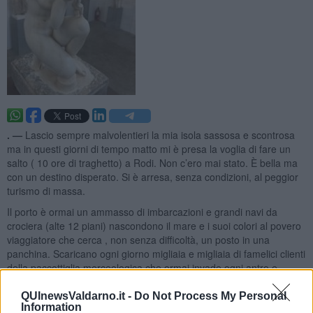
. —
Lascio sempre malvolentieri la mia isola sassosa e scontrosa
ma in questi giorni di tempo matto mi è presa la voglia di fare un
salto ( 10 ore di traghetto) a Rodi. Non c’ero mai stato. È bella ma
con un destino disperato. Si è arresa, senza condizioni, al peggior
turismo di massa.
Il porto è ormai un ammasso di imbarcazioni e grandi navi da
crociera (alte 12 piani) nascondono il mare e i suoi colori al povero
viaggiatore che cerca , non senza difficoltà, un posto in una
panchina. Scaricano ogni giorno migliaia e migliaia di famelici clienti
della paccottiglia merceologica che ormai invade ogni antro e
sgabuzzino della bellissima città antica.
QUInewsValdarno.it -
Do Not Process My Personal
Information