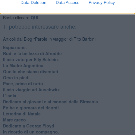
Newsletter QUInews - ToscanaMedia.
Arriva gratis tutti i giorni
Data Deletion
Data Access
Privacy Policy
alle 20:00 direttamente nella tua casella di posta.
Basta cliccare
QUI
Ti potrebbe interessare anche:
Articoli dal Blog “Parole in viaggio” di Tito Barbini
Espiazione.
Rodi e la bellezza di Afrodite
​Il mio voto per Elly Schlein.
​La Madre Argentina
Quello che siamo diventati
Orso in piedi…
​Pace, prima di tutto
​il mio viaggio ad Auschwitz.
​L’isola
Dedicato ai giovani e ai monaci della Birmania
​Foibe e giornata dei ricordi
Letterina di Natale
Mare greco
​Dedicato a George Floyd
​In ricordo di un compagno.