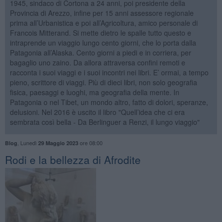
1945, sindaco di Cortona a 24 anni, poi presidente della
Provincia di Arezzo, infine per 15 anni assessore regionale
prima all’Urbanistica e poi all’Agricoltura, amico personale di
Francois Mitterand. Si mette dietro le spalle tutto questo e
intraprende un viaggio lungo cento giorni, che lo porta dalla
Patagonia all’Alaska. Cento giorni a piedi e in corriera, per
bagaglio uno zaino. Da allora attraversa confini remoti e
racconta i suoi viaggi e i suoi incontri nei libri. E’ ormai, a tempo
pieno, scrittore di viaggi. Più di dieci libri, non solo geografia
fisica, paesaggi e luoghi, ma geografia della mente. In
Patagonia o nel Tibet, un mondo altro, fatto di dolori, speranze,
delusioni. Nel 2016 è uscito il libro "Quell’idea che ci era
sembrata così bella - Da Berlinguer a Renzi, il lungo viaggio"
,
Lunedì
ore 08:00
Blog
29 Maggio 2023
Rodi e la bellezza di Afrodite