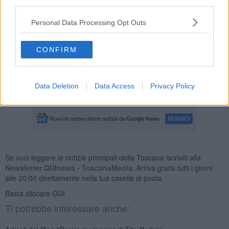
third parties.
che mi faccio per il mio compleanno:“…ritorni in te stesso,
ricostruisci la tua identità, che si è venuta formando e rivelando
Personal Data Processing Opt Outs
nella ininterrotta serie dei tuoi atti di vita, concatenati gli uni con gli
altri, ti giudichi, ti assolvi, ti condanni, puoi anche tentare, quando il
corso della vita sta per essere consumato, di fare il bilancio finale.
CONFIRM
Non arrestarti. Non tralasciare di continuare a scavare. Ogni volto,
ogni gesto, ogni parola, ogni più lontano canto, ritrovati, che
sembravano perduti per sempre, ti aiutano a vivere”.
De Senectute
Data Deletion
Data Access
Privacy Policy
Tito Barbini
Se vuoi leggere le notizie principali della Toscana iscriviti alla
Newsletter QUInews - ToscanaMedia.
Arriva gratis tutti i giorni
alle 20:00 direttamente nella tua casella di posta.
Basta cliccare
QUI
Ti potrebbe interessare anche: