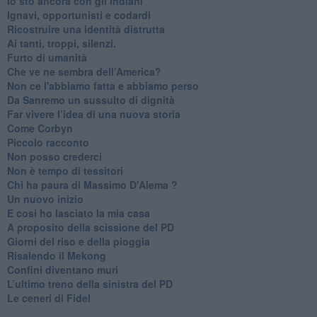
​Io sto ancora con gli indiani
​Ignavi, opportunisti e codardi
Ricostruire una identità distrutta
Ai tanti, troppi, silenzi.
​Furto di umanità
​Che ve ne sembra dell’America?
Non ce l'abbiamo fatta e abbiamo perso
​Da Sanremo un sussulto di dignità
Far vivere l’idea di una nuova storia
Come Corbyn
Piccolo racconto
Non posso crederci
Non è tempo di tessitori
Chi ha paura di Massimo D'Alema ?
Un nuovo inizio
​E cosi ho lasciato la mia casa
A proposito della scissione del PD
​Giorni del riso e della pioggia
Risalendo il Mekong
Confini diventano muri
L’ultimo treno della sinistra del PD
Le ceneri di Fidel