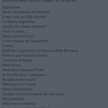
Articoli dal Blog “Parole in viaggio” di Tito Barbini
Espiazione.
Rodi e la bellezza di Afrodite
​Il mio voto per Elly Schlein.
​La Madre Argentina
Quello che siamo diventati
Orso in piedi…
​Pace, prima di tutto
​il mio viaggio ad Auschwitz.
​L’isola
Dedicato ai giovani e ai monaci della Birmania
​Foibe e giornata dei ricordi
Letterina di Natale
Mare greco
​Dedicato a George Floyd
​In ricordo di un compagno.
Borges aveva capito
Riflettono fiori rossi
Simon Radowitzky
Europa vicina e lontana dal mio cuore
Blog barbino
Welcome to America