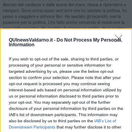
liberato dal cordame e dalle scorie del mare, riesce a riprendere a
navigare. Sono ormai quasi vent’anni che ho lasciato la politica, ho
preso a viaggiare e scrivere libri. Ho lasciato gli incarichi, mai la
passione per la politica. L’ho fatto anche cercando di ricostruire la
casa delle mie idee. Ho lasciato da tempo un partito, dove i valori
che avevano innervato la mia vita erano ormai caduti come foglie
morte, per una nuova appartenenza politica. Anch’essa mi sembra
QUInewsValdarno.it -
Do Not Process My Personal
Information
oggi inadeguata, impacciata nei personalismi, confusa e dispersa.
Mancano, non le capacità, ma la passione, l’umiltà, l’entusiasmo, la
radicalità necessaria per stare dalla parte giusta. La pace prima di
If you wish to opt-out of the sale, sharing to third parties, or
tutto poi uguaglianza, diritti, lavoro.
processing of your personal or sensitive information for
targeted advertising by us, please use the below opt-out
section to confirm your selection. Please note that after your
opt-out request is processed you may continue seeing
Ecco perché, la speranza di una nuova ripresa dal basso, unitaria e
interest-based ads based on personal information utilized by
costituente è indispensabile per risollevare le sorti della sinistra
us or personal information disclosed to third parties prior to
italiana. Ce n’è bisogno e io ci sarò, per quello che posso ancora
your opt-out. You may separately opt-out of the further
dare. Sono al limite estremo della maturità prima di sprofondare
disclosure of your personal information by third parties on the
nella senilità. Anche se non so bene cosa sia la senilità: ed è
IAB’s list of downstream participants. This information may
meglio così.
also be disclosed by us to third parties on the
IAB’s List of
Downstream Participants
that may further disclose it to other
Ecco, queste parole, di un grande filosofo della politica sono il dono