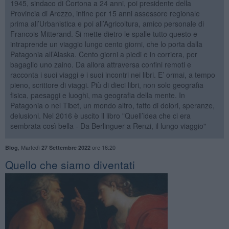
1945, sindaco di Cortona a 24 anni, poi presidente della
Provincia di Arezzo, infine per 15 anni assessore regionale
prima all’Urbanistica e poi all’Agricoltura, amico personale di
Francois Mitterand. Si mette dietro le spalle tutto questo e
intraprende un viaggio lungo cento giorni, che lo porta dalla
Patagonia all’Alaska. Cento giorni a piedi e in corriera, per
bagaglio uno zaino. Da allora attraversa confini remoti e
racconta i suoi viaggi e i suoi incontri nei libri. E’ ormai, a tempo
pieno, scrittore di viaggi. Più di dieci libri, non solo geografia
fisica, paesaggi e luoghi, ma geografia della mente. In
Patagonia o nel Tibet, un mondo altro, fatto di dolori, speranze,
delusioni. Nel 2016 è uscito il libro "Quell’idea che ci era
sembrata così bella - Da Berlinguer a Renzi, il lungo viaggio"
,
Martedì
ore 16:20
Blog
27 Settembre 2022
Quello che siamo diventati