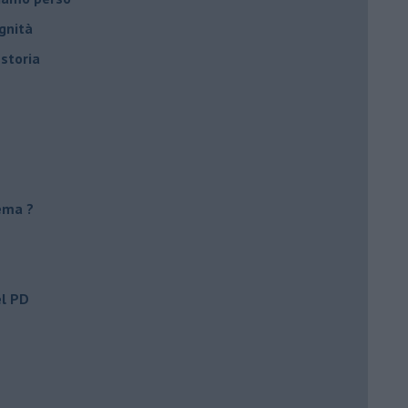
gnità
 storia
ema ?
el PD