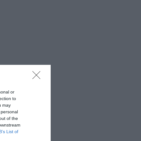
sonal or
ection to
ou may
 personal
out of the
 downstream
B’s List of