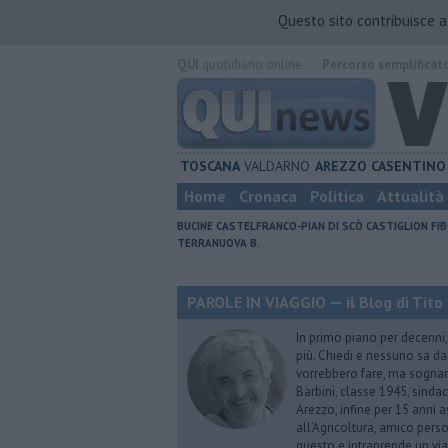
Questo sito contribuisce 
QUI
quotidiano online.
Percorso semplificat
TOSCANA
VALDARNO
AREZZO
CASENTINO
Home
Cronaca
Politica
Attualità
BUCINE
CASTELFRANCO-PIAN DI SCÒ
CASTIGLION FIB
TERRANUOVA B.
PAROLE IN VIAGGIO — il Blog di Tito 
In primo piano per decenni, 
più. Chiedi e nessuno sa dar
vorrebbero fare, ma sognano
Barbini, classe 1945, sindac
Arezzo, infine per 15 anni 
all’Agricoltura, amico perso
questo e intraprende un via