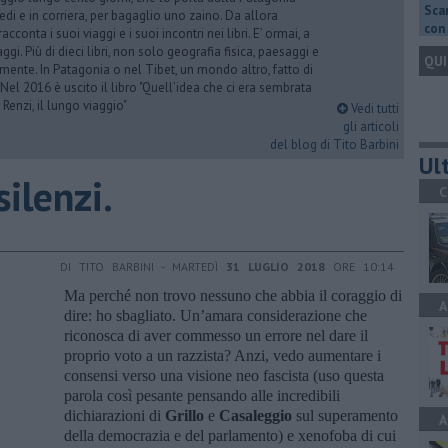
Scar
iedi e in corriera, per bagaglio uno zaino. Da allora
con 
acconta i suoi viaggi e i suoi incontri nei libri. E’ ormai, a
ggi. Più di dieci libri, non solo geografia fisica, paesaggi e
QUI
mente. In Patagonia o nel Tibet, un mondo altro, fatto di
 Nel 2016 è uscito il libro "Quell’idea che ci era sembrata
 Renzi, il lungo viaggio"
Vedi tutti
gli articoli
del blog di Tito Barbini
Ult
silenzi.
C
DI TITO BARBINI - MARTEDÌ
31 LUGLIO 2018
ORE 10:14
Ma perché non trovo nessuno che abbia il coraggio di
A
dire: ho sbagliato. Un’amara considerazione che
riconosca di aver commesso un errore nel dare il
proprio voto a un razzista? Anzi, vedo aumentare i
consensi verso una visione neo fascista (uso questa
parola così pesante pensando alle incredibili
dichiarazioni di
Grillo
e
Casaleggio
sul superamento
A
della democrazia e del parlamento) e xenofoba di cui