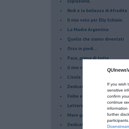
Espiazione.
Rodi e la bellezza di Afrodite
​Il mio voto per Elly Schlein.
​La Madre Argentina
Quello che siamo diventati
Orso in piedi…
​Pace, prima di tutto
​il mio viaggio ad Auschwitz.
QUInewsVa
​L’isola
If you wish 
Dedicato ai giovani e ai mona
sensitive in
​Foibe e giornata dei ricordi
confirm you
continue se
Letterina di Natale
information 
Mare greco
further disc
participants
​Dedicato a George Floyd
Downstream 