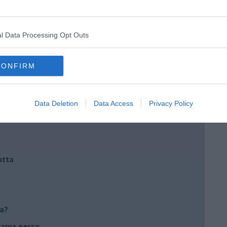
l Data Processing Opt Outs
CONFIRM
io cuore
Data Deletion
Data Access
Privacy Policy
utta
ca?
biamo perso