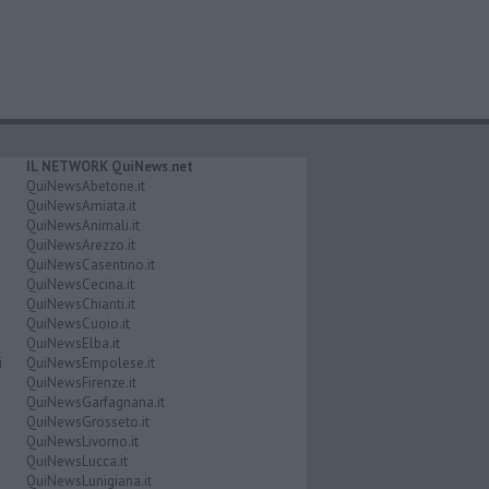
IL NETWORK QuiNews.net
QuiNewsAbetone.it
QuiNewsAmiata.it
QuiNewsAnimali.it
QuiNewsArezzo.it
QuiNewsCasentino.it
QuiNewsCecina.it
QuiNewsChianti.it
QuiNewsCuoio.it
QuiNewsElba.it
i
QuiNewsEmpolese.it
QuiNewsFirenze.it
QuiNewsGarfagnana.it
QuiNewsGrosseto.it
QuiNewsLivorno.it
QuiNewsLucca.it
QuiNewsLunigiana.it