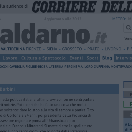
alla audience di
o
Aggiornato alle 20:12
METEO:
M
Vene
VALTIBERINA
FIRENZE
SIENA
GROSSETO
PRATO
LIVORNO
PI
Lavoro
Cultura e Spettacolo
Eventi
Sport
Blog
Intervi
OCCHI
CAVRIGLIA
FIGLINE-INCISA
LATERINA-PERGINE V.A.
LORO CIUFFENNA
MONTEVARCH
Barbini
nella politica italiana, all’improvviso non ne senti parlare
ti notizie. Poi scopri che ha fatto una cosa che molti
 soltanto: dare lo stop alla vita di sempre e partire. Tito
Q
o di Cortona a 24 anni, poi presidente della Provincia di
assessore regionale prima all’Urbanistica e poi
A L
nale di Francois Mitterand. Si mette dietro le spalle tutto
di 
ggio lungo cento giorni, che lo porta dalla Patagonia