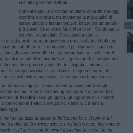
si è fatto portatore
Salvini
.
Sono anziano , un vecchio militante della sinistra oggi
sconfitta e confusa, ma mantengo la mia qualità di
essere umano e la mia voglia di lottare per un mondo
A
più giusto. Cosa posso fare? Non lo so . Continuare a
scrivere , denunciare. Partecipare a tutte le
n questi giorni: i morti in mare sono ormai solo tristi bollettini
ta ai potenti di turno, le motovedette per riportare , quelli che
alate agli avventurieri libici dal governo italiano anche con il
ra, (qualcuno può dirmi perché?), le aggressioni fisiche ripetute e
sti liberamente espressi e applauditi in spiaggia , autobus, al
ome l’apologia fascista, esternati senza ritegno e timore , le
liacchi nascosti dietro una persiana o in una macchina in corsa.
, un tumore maligno che sta crescendo, insinuandosi negli
cercando me ma il futuro dei miei figli e nipoti. Non posso fare
nvettiva di
Pasolini
verso gli ignavi, gli opportunisti, i codardi,
si riconoscono in
Feltri
o scelgono il silenzio. Un’amara
ccade oggi.
o, mai nel giudizio di questa pubblica opinione. Neppure sul
lioni d'anime della nostra nazione, un giudizio netto, interamente
 passione, di questo popolo ormai dissociato da secoli, la cui