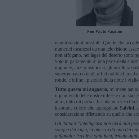
Pier Paolo Pasolini
manifestazioni possibili. Quello che accade i
numerici trasmessi da una televisione asservi
non affogano, nei lager del deserto sono reg
voto in parlamento di una parte della sinist
impunite, anzi giustificate, gli insulti razzi
supermercato o negli uffici pubblici, reati c
ronde, e infine i pistoleri della notte i vig
Tutto questo mi angoscia
, mi mette paura
organi vitali delle nostre difese e non sta 
altro, tutto mi porta a far mia una vecchia i
insomma coloro che appoggiano
Salvini
, 
considerazione riflettendo su quello che a
Gli italiani “intelligenza non avrà mai pes
sangue dei lager, tu otterrai da uno dei mi
indignato: irreale è ogni idea, irreale ogni