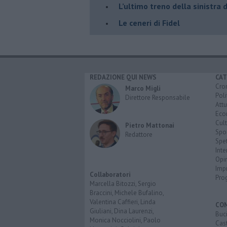
L’ultimo treno della sinistra 
Le ceneri di Fidel
REDAZIONE QUI NEWS
CAT
Cro
Marco Migli
Poli
Direttore Responsabile
Attu
Eco
Cult
Pietro Mattonai
Spo
Redattore
Spet
Inte
Opi
Imp
Collaboratori
Pro
Marcella Bitozzi, Sergio
Braccini, Michele Bufalino,
Valentina Caffieri, Linda
CO
Giuliani, Dina Laurenzi,
Buc
Monica Nocciolini, Paolo
Cast