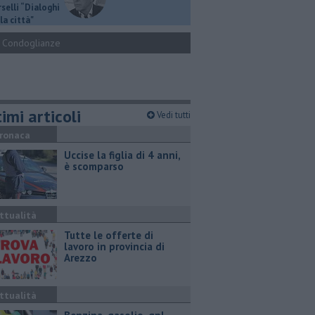
selli “Dialoghi
la città"
Condoglianze
imi articoli
Vedi tutti
ronaca
Uccise la figlia di 4 anni,
è scomparso
ttualità
​Tutte le offerte di
lavoro in provincia di
Arezzo
ttualità