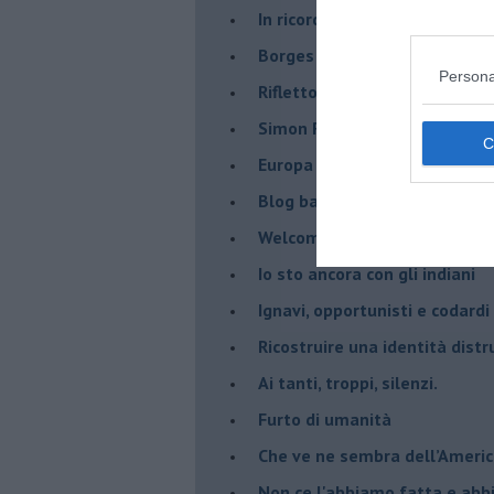
​In ricordo di un compagno.
Borges aveva capito
Persona
Riflettono fiori rossi
Simon Radowitzky
Europa vicina e lontana dal m
Blog barbino
Welcome to America
​Io sto ancora con gli indiani
​Ignavi, opportunisti e codardi
Ricostruire una identità distr
Ai tanti, troppi, silenzi.
​Furto di umanità
​Che ve ne sembra dell’Ameri
Non ce l'abbiamo fatta e ab