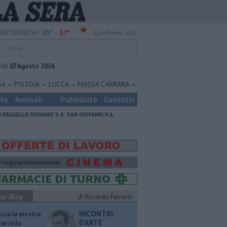
23°
37°
ONTEVARCHI
QuiNews.net
rdì
07 Agosto 2026
SA
PISTOIA
LUCCA
MASSA CARRARA
ste
Animali
Pubblicità
Contatti
I
REGGELLO
RIGNANO S.A.
SAN GIOVANNI V.A.
ui Blog
di Riccardo Ferrucci
INCONTRI
ucca la mostra
D'ARTE
Marcello