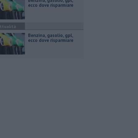
​Benzina, gasolio, gpl,
ecco dove risparmiare
ttualità
​Benzina, gasolio, gpl,
ecco dove risparmiare