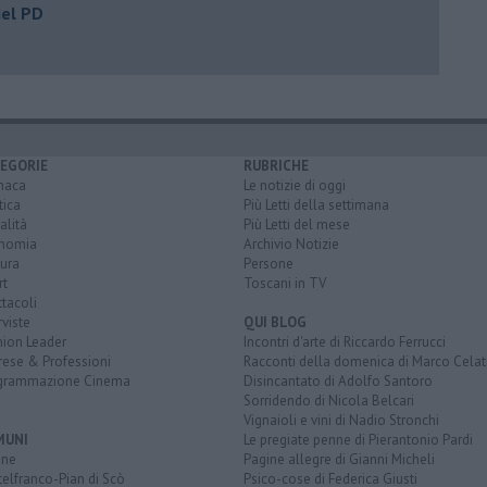
del PD
EGORIE
RUBRICHE
naca
Le notizie di oggi
tica
Più Letti della settimana
alità
Più Letti del mese
nomia
Archivio Notizie
ura
Persone
rt
Toscani in TV
tacoli
rviste
QUI BLOG
nion Leader
Incontri d'arte di Riccardo Ferrucci
rese & Professioni
Racconti della domenica di Marco Celat
grammazione Cinema
Disincantato di Adolfo Santoro
Sorridendo di Nicola Belcari
Vignaioli e vini di Nadio Stronchi
MUNI
Le pregiate penne di Pierantonio Pardi
ine
Pagine allegre di Gianni Micheli
elfranco-Pian di Scò
Psico-cose di Federica Giusti