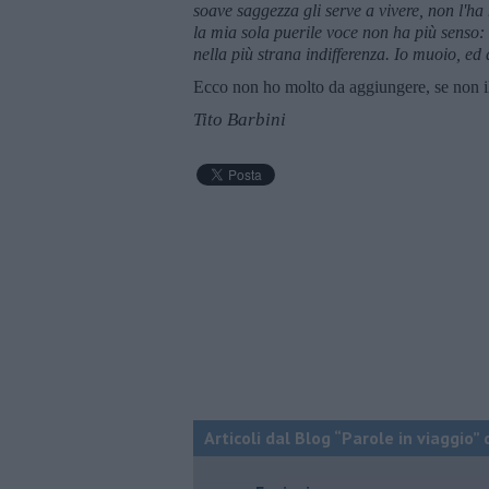
soave saggezza gli serve a vivere, non l'ha
la mia sola puerile voce non ha più senso: 
nella più strana indifferenza. Io muoio, e
Ecco non ho molto da aggiungere, se non il 
Tito Barbini
Articoli dal Blog “Parole in viaggio” 