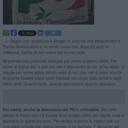
. —
Seguo con amarezza e disagio le vicende che attraversano il
Partito Democratico e mi rendo conto che, dopo 50 anni di
militanza, rischio di non avere più la mia casa.
Mi prende una profonda tristezza per come ci siamo ridotti. Per
come la logica del “o stai con me o stai contro di me” ci ha ridotti. O
meglio per come abbia ridotto molti di noi, che non si sono accorti
di quante tossine siano state iniettate nel corpo della sinistra negli
ultimi anni. Quante ferite, quante spaccature, quante delusioni.
Per carità, anche la minoranza del PD è criticabile.
Ma nelle
parole di Renzi non c’è traccia di un’analisi critica per capire cosa è
accaduto in questi tre anni. Per vedere insieme le ragioni per cui
una parte grande del nostro popolo ci ha lasciato. E da parte dei