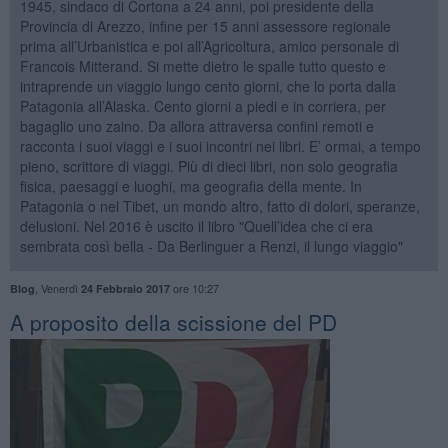
1945, sindaco di Cortona a 24 anni, poi presidente della
Provincia di Arezzo, infine per 15 anni assessore regionale
prima all’Urbanistica e poi all’Agricoltura, amico personale di
Francois Mitterand. Si mette dietro le spalle tutto questo e
intraprende un viaggio lungo cento giorni, che lo porta dalla
Patagonia all’Alaska. Cento giorni a piedi e in corriera, per
bagaglio uno zaino. Da allora attraversa confini remoti e
racconta i suoi viaggi e i suoi incontri nei libri. E’ ormai, a tempo
pieno, scrittore di viaggi. Più di dieci libri, non solo geografia
fisica, paesaggi e luoghi, ma geografia della mente. In
Patagonia o nel Tibet, un mondo altro, fatto di dolori, speranze,
delusioni. Nel 2016 è uscito il libro "Quell’idea che ci era
sembrata così bella - Da Berlinguer a Renzi, il lungo viaggio"
,
Venerdì
ore 10:27
Blog
24 Febbraio 2017
A proposito della scissione del PD