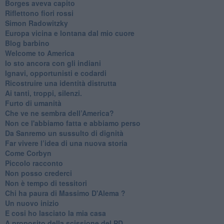
Borges aveva capito
Riflettono fiori rossi
Simon Radowitzky
Europa vicina e lontana dal mio cuore
Blog barbino
Welcome to America
​Io sto ancora con gli indiani
​Ignavi, opportunisti e codardi
Ricostruire una identità distrutta
Ai tanti, troppi, silenzi.
​Furto di umanità
​Che ve ne sembra dell’America?
Non ce l'abbiamo fatta e abbiamo perso
​Da Sanremo un sussulto di dignità
Far vivere l’idea di una nuova storia
Come Corbyn
Piccolo racconto
Non posso crederci
Non è tempo di tessitori
Chi ha paura di Massimo D'Alema ?
Un nuovo inizio
​E cosi ho lasciato la mia casa
A proposito della scissione del PD