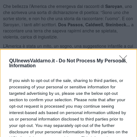
Che bellezza l’America che emergeva dai racconti di
Saroyan
, uno
che scriveva una sorta di dichiarazione di poetica: “Sono uno che
scrive storie, e non ho che una storia da raccontare: l’uomo”. E con
Saroyan, i tanti altri scrittori.
Dos Passos, Caldwell, Steinbeck...
a
raccontare una terra che sapeva rapirmi anche se spietata,
violenta, carica di ingiustizie.
L’America è stata un mito, un sogno, una suggestione infantile a cui
resto ancora oggi affezionato. Nessun evento è riuscito a scuotere
questo mio innamoramento.
Ombre rosse
, ma anche
Zabriskie
QUInewsValdarno.it -
Do Not Process My Personal
Point
, che poi tra tutti mi sembrava il più americano di tutti, benché
Information
il regista fosse il genio nostrano, Antonioni.
L’America era la musica della West Coast, era
Bob Dylan
, era
If you wish to opt-out of the sale, sharing to third parties, or
anche il country e il folk del profondo sud. L’America era un pollice
processing of your personal or sensitive information for
puntato al margine di una strada che tagliava il continente e un
targeted advertising by us, please use the below opt-out
campus dove non sapevi se avresti preferito incontrare gli studenti
section to confirm your selection. Please note that after your
in sciopero di Berkeley o gli studenti fuori di testa alla
John
opt-out request is processed you may continue seeing
Belushi
.
interest-based ads based on personal information utilized by
L’America era la libertà.
us or personal information disclosed to third parties prior to
your opt-out. You may separately opt-out of the further
Già, la libertà. Eppure, eppure, per gente come me, c’era questo
disclosure of your personal information by third parties on the
mito e insieme l’altro mito, l’Unione Sovietica. Leggevo gli