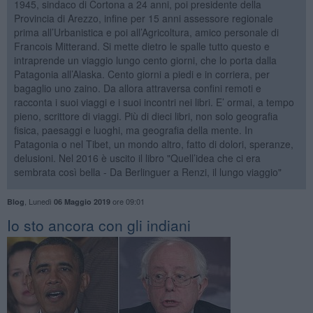
1945, sindaco di Cortona a 24 anni, poi presidente della
Provincia di Arezzo, infine per 15 anni assessore regionale
prima all’Urbanistica e poi all’Agricoltura, amico personale di
Francois Mitterand. Si mette dietro le spalle tutto questo e
intraprende un viaggio lungo cento giorni, che lo porta dalla
Patagonia all’Alaska. Cento giorni a piedi e in corriera, per
bagaglio uno zaino. Da allora attraversa confini remoti e
racconta i suoi viaggi e i suoi incontri nei libri. E’ ormai, a tempo
pieno, scrittore di viaggi. Più di dieci libri, non solo geografia
fisica, paesaggi e luoghi, ma geografia della mente. In
Patagonia o nel Tibet, un mondo altro, fatto di dolori, speranze,
delusioni. Nel 2016 è uscito il libro "Quell’idea che ci era
sembrata così bella - Da Berlinguer a Renzi, il lungo viaggio"
,
Lunedì
ore 09:01
Blog
06 Maggio 2019
​Io sto ancora con gli indiani