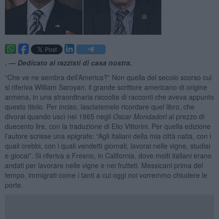
. —
Dedicato ai razzisti di casa nostra.
“Che ve ne sembra dell’America?” Non quella del secolo scorso cui
si riferiva William Saroyan, il grande scrittore americano di origine
armena, in una straordinaria raccolta di racconti che aveva appunto
questo titolo. Per inciso, lasciatemelo ricordare quel libro, che
divorai quando uscì nel 1965 negli
Oscar Mondadori
al prezzo di
duecento lire, con la traduzione di Elio Vittorini. Per quella edizione
l’autore scrisse una epigrafe: “Agli italiani della mia città natia, con i
quali crebbi, con i quali vendetti giornali, lavorai nelle vigne, studiai
e giocai”. Si riferiva a Fresno, in California, dove molti italiani erano
andati per lavorare nelle vigne e nei frutteti. Messicani prima del
tempo, immigrati come i tanti a cui oggi noi vorremmo chiudere le
porte.